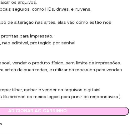
aixar os arquivos.
ocais seguros, como HDs, drives, e nuvens.
po de alteração nas artes, elas vão como estão nos
 prontas para impressão.
 não editável, protegido por senha!
essoal, vender o produto físico, sem limite de impressões.
ara artes de suas redes, e utilizar os mockups para vendas.
partilhar, rachar e vender os arquivos digitais!
tilizaremos os meios legais para punir os responsáveis.)
ADICIONAR AO CARRINHO
s