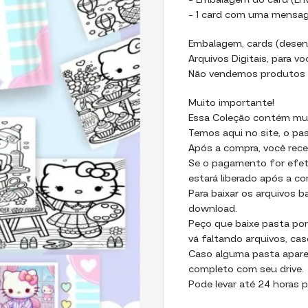
– ⁠Embalagem do card (En
– ⁠1 card com uma mensa
Embalagem, cards (desen
Arquivos Digitais, para vo
Não vendemos produtos f
Muito importante!
Essa Coleção contém muit
Temos aqui no site, o pa
Após a compra, você recebe
Se o pagamento for efet
estará liberado após a 
Para baixar os arquivos 
download.
Peço que baixe pasta por
vá faltando arquivos, cas
Caso alguma pasta apareç
completo com seu drive.
Pode levar até 24 horas p