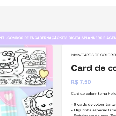
NTIL
COMBOS DE ENCADERNAÇÃO
KITS DIGITAIS
PLANNERS E AGE
Início
CARDS DE COLORIR
Card de co
R$
7,50
Card de colorir tema Hell
– 6 cards de colorir tama
– ⁠1 figurinha especial ta