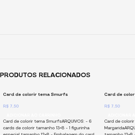
PRODUTOS RELACIONADOS
Card de colorir tema Smurfs
Card de color
R$
7,50
R$
7,50
ADICIONAR AO CARRINHO
ADICIONAR 
Card de colorir tema SmurfsARQUIVOS: – 6
Card de colori
cards de colorir tamanho 13×8 – ⁠1 figurinha
MargaridaARQUI
especial tamanho 13×8 – ⁠Embalagem do card
tamanho 13×8 –