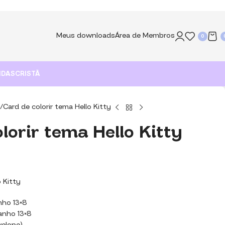
Meus downloads
Área de Membros
0
NDAS
CRISTÃ
Card de colorir tema Hello Kitty
lorir tema Hello Kitty
o Kitty
nho 13×8
manho 13×8