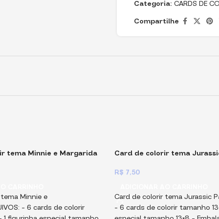
Categoria:
CARDS DE CO
Compartilhe
ir tema Minnie e Margarida
Card de colorir tema Jurassi
R$
7,50
AO CARRINHO
ADICIONAR AO CARRINHO
r tema Minnie e
Card de colorir tema Jurassic
VOS: – 6 cards de colorir
– 6 cards de colorir tamanho 13×8
 ⁠1 figurinha especial tamanho
especial tamanho 13×8 – ⁠Emba