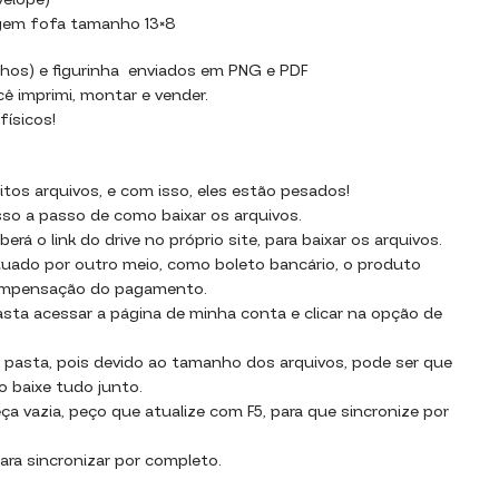
velope)
gem fofa tamanho 13×8
hos) e figurinha enviados em PNG e PDF
cê imprimi, montar e vender.
ísicos!
os arquivos, e com isso, eles estão pesados!
sso a passo de como baixar os arquivos.
rá o link do drive no próprio site, para baixar os arquivos.
uado por outro meio, como boleto bancário, o produto
compensação do pagamento.
basta acessar a página de minha conta e clicar na opção de
 pasta, pois devido ao tamanho dos arquivos, pode ser que
o baixe tudo junto.
a vazia, peço que atualize com F5, para que sincronize por
ara sincronizar por completo.