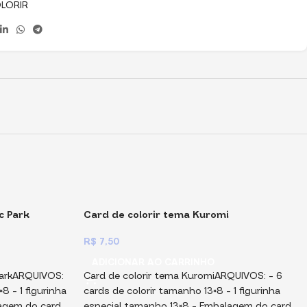
LORIR
c Park
Card de colorir tema Kuromi
R$
7,50
ADICIONAR AO CARRINHO
 ParkARQUIVOS:
Card de colorir tema KuromiARQUIVOS: – 6
 – ⁠1 figurinha
cards de colorir tamanho 13×8 – ⁠1 figurinha
lagem do card
especial tamanho 13×8 – ⁠Embalagem do card