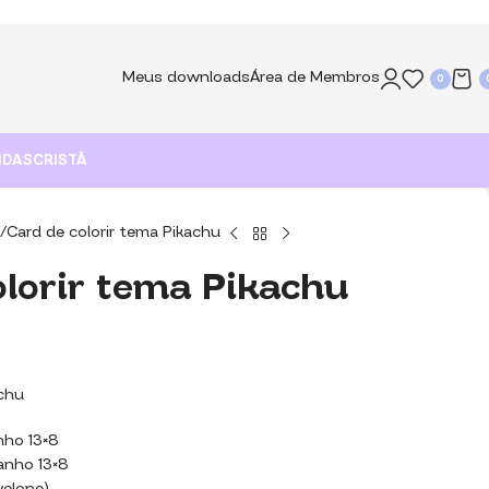
Meus downloads
Área de Membros
0
NDAS
CRISTÃ
Card de colorir tema Pikachu
olorir tema Pikachu
achu
nho 13×8
manho 13×8