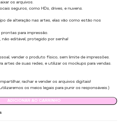
aixar os arquivos.
ocais seguros, como HDs, drives, e nuvens.
po de alteração nas artes, elas vão como estão nos
 prontas para impressão.
 não editável, protegido por senha!
essoal, vender o produto físico, sem limite de impressões.
ara artes de suas redes, e utilizar os mockups para vendas.
partilhar, rachar e vender os arquivos digitais!
tilizaremos os meios legais para punir os responsáveis.)
ADICIONAR AO CARRINHO
s