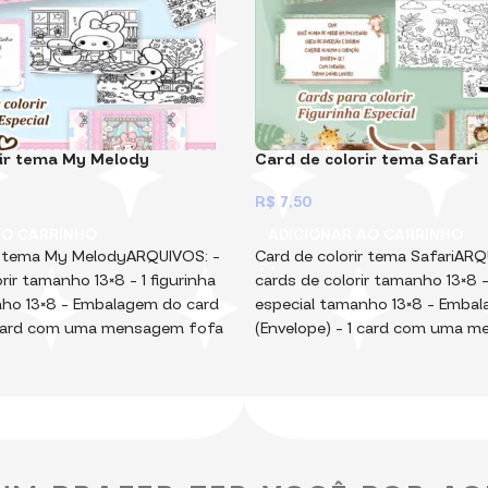
rir tema My Melody
Card de colorir tema Safari
R$
7,50
AO CARRINHO
ADICIONAR AO CARRINHO
ir tema My MelodyARQUIVOS: –
Card de colorir tema SafariARQ
rir tamanho 13×8 – ⁠1 figurinha
cards de colorir tamanho 13×8 – 
ho 13×8 – ⁠Embalagem do card
especial tamanho 13×8 – ⁠Emba
⁠1 card com uma mensagem fofa
(Envelope) – ⁠1 card com uma 
mbalagem, cards (desenhos) e
tamanho 13×8Embalagem, cards
iados em PNG e PDF Arquivos
figurinha enviados em PNG e P
você imprimi, montar e vender.
Digitais, para você imprimi, mon
produtos físicos!Muito
Não vendemos produtos físico
ssa Coleção contém muitos
importante! Essa Coleção con
m isso, eles estão pesados!
arquivos, e com isso, eles estã