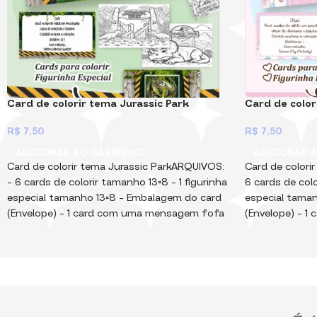
Card de colorir tema Jurassic Park
Card de colo
R$
7,50
R$
7,50
ADICIONAR AO CARRINHO
ADICIONAR 
Card de colorir tema Jurassic ParkARQUIVOS:
Card de color
– 6 cards de colorir tamanho 13×8 – ⁠1 figurinha
6 cards de colo
especial tamanho 13×8 – ⁠Embalagem do card
especial taman
(Envelope) – ⁠1 card com uma mensagem fofa
(Envelope) – 
tamanho 13×8Embalagem, cards (desenhos) e
tamanho 13×8E
figurinha enviados em PNG e PDF Arquivos
figurinha env
Digitais, para você imprimi, montar e vender.
Digitais, para 
Não vendemos produtos físicos!Muito
Não vendemos 
importante! Essa Coleção contém muitos
importante! E
arquivos, e com isso, eles estão pesados!
arquivos, e co