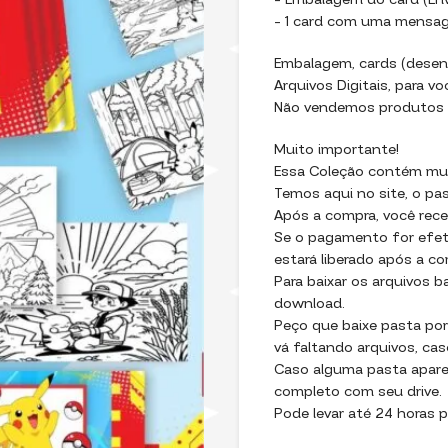
– ⁠Embalagem do card (En
– ⁠1 card com uma mensa
Embalagem, cards (desen
Arquivos Digitais, para vo
Não vendemos produtos f
Muito importante!
Essa Coleção contém muit
Temos aqui no site, o pa
Após a compra, você recebe
Se o pagamento for efet
estará liberado após a 
Para baixar os arquivos 
download.
Peço que baixe pasta por
vá faltando arquivos, cas
Caso alguma pasta apareç
completo com seu drive.
Pode levar até 24 horas p