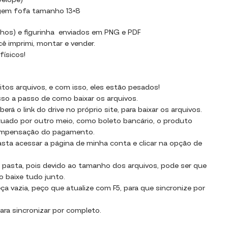
velope)
gem fofa tamanho 13×8
hos) e figurinha enviados em PNG e PDF
cê imprimi, montar e vender.
ísicos!
os arquivos, e com isso, eles estão pesados!
sso a passo de como baixar os arquivos.
rá o link do drive no próprio site, para baixar os arquivos.
uado por outro meio, como boleto bancário, o produto
compensação do pagamento.
basta acessar a página de minha conta e clicar na opção de
 pasta, pois devido ao tamanho dos arquivos, pode ser que
o baixe tudo junto.
a vazia, peço que atualize com F5, para que sincronize por
ara sincronizar por completo.