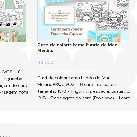
Card de colorir tema Fundo do Mar
Menino
R$
7,50
UIVOS: – 6
ADICIONAR AO CARRINHO
Card de colorir tema Fundo do Mar
⁠1 figurinha
MeninoARQUIVOS: – 6 cards de colorir
lagem do card
tamanho 13×8 – ⁠1 figurinha especial tamanho
mensagem fofa
13×8 – ⁠Embalagem do card (Envelope) – ⁠1 card
 (desenhos) e
com uma mensagem fofa tamanho
DF Arquivos
13×8Embalagem, cards (desenhos) e figurinha
tar e vender.
enviados em PNG e PDF Arquivos Digitais,
s!Muito
para você imprimi, montar e vender. Não
tém muitos
vendemos produtos físicos!Muito
o pesados!