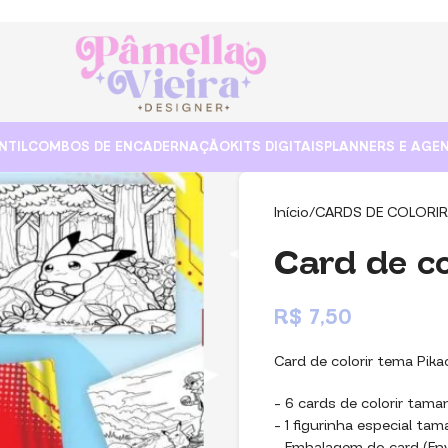
NTIL
COMBOS DE ENCADERNAÇÃO
KITS DIGITAIS
PLANNERS E AGE
Início
CARDS DE COLORIR
Card de c
R$
7,50
Card de colorir tema Pik
– 6 cards de colorir tama
– ⁠1 figurinha especial ta