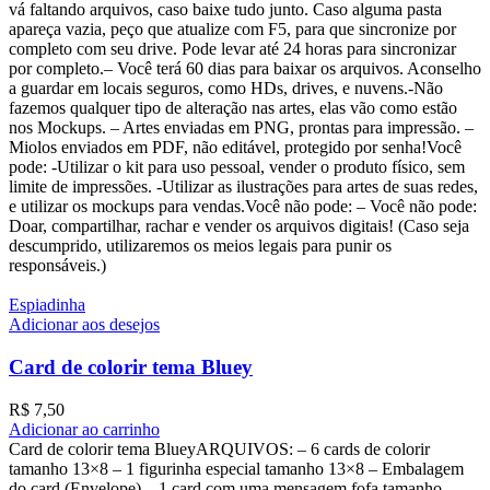
vá faltando arquivos, caso baixe tudo junto. Caso alguma pasta
apareça vazia, peço que atualize com F5, para que sincronize por
completo com seu drive. Pode levar até 24 horas para sincronizar
por completo.– Você terá 60 dias para baixar os arquivos. Aconselho
a guardar em locais seguros, como HDs, drives, e nuvens.-Não
fazemos qualquer tipo de alteração nas artes, elas vão como estão
nos Mockups. – Artes enviadas em PNG, prontas para impressão. –
Miolos enviados em PDF, não editável, protegido por senha!Você
pode: -Utilizar o kit para uso pessoal, vender o produto físico, sem
limite de impressões. -Utilizar as ilustrações para artes de suas redes,
e utilizar os mockups para vendas.Você não pode: – Você não pode:
Doar, compartilhar, rachar e vender os arquivos digitais! (Caso seja
descumprido, utilizaremos os meios legais para punir os
responsáveis.)
Espiadinha
Adicionar aos desejos
Card de colorir tema Bluey
R$
7,50
Adicionar ao carrinho
Card de colorir tema BlueyARQUIVOS: – 6 cards de colorir
tamanho 13×8 – ⁠1 figurinha especial tamanho 13×8 – ⁠Embalagem
do card (Envelope) – ⁠1 card com uma mensagem fofa tamanho