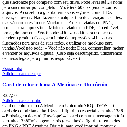
que sincronize por completo com seu drive. Pode levar até 24 horas
para sincronizar por completo.– Você terá 60 dias para baixar os
arquivos. Aconselho a guardar em locais seguros, como HDs,
drives, e nuvens.-Não fazemos qualquer tipo de alteração nas artes,
elas vão como estão nos Mockups. – Artes enviadas em PNG,
prontas para impressão. – Miolos enviados em PDF, não editável,
protegido por senha!Você pode: -Utilizar o kit para uso pessoal,
vender o produto físico, sem limite de impressões. -Utilizar as
ilustrações para artes de suas redes, e utilizar os mockups para
vendas.Você não pode: – Você não pode: Doar, compartilhar, rachar
e vender os arquivos digitais! (Caso seja descumprido, utilizaremos
os meios legais para punir os responsáveis.)
Espiadinha
Adicionar aos desejos
Card de colorir tema A Menina e o Unicórnio
R$
7,50
Adicionar ao carrinho
Card de colorir tema A Menina e o UnicórnioARQUIVOS: – 6
cards de colorir tamanho 13×8 – ⁠1 figurinha especial tamanho 13×8
– ⁠Embalagem do card (Envelope) – ⁠1 card com uma mensagem fofa
tamanho 13×8Embalagem, cards (desenhos) e figurinha enviados
em PNG e PDF Arquivos Digitais, para você imprimi, montar e