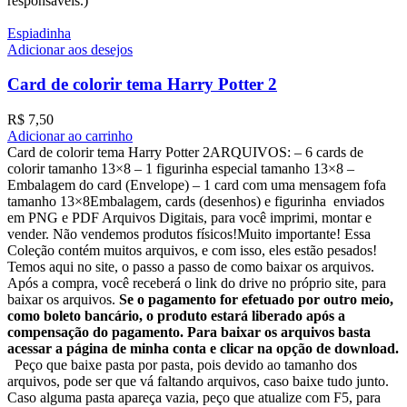
responsáveis.)
Espiadinha
Adicionar aos desejos
Card de colorir tema Harry Potter 2
R$
7,50
Adicionar ao carrinho
Card de colorir tema Harry Potter 2ARQUIVOS: – 6 cards de
colorir tamanho 13×8 – ⁠1 figurinha especial tamanho 13×8 –
⁠Embalagem do card (Envelope) – ⁠1 card com uma mensagem fofa
tamanho 13×8Embalagem, cards (desenhos) e figurinha enviados
em PNG e PDF Arquivos Digitais, para você imprimi, montar e
vender. Não vendemos produtos físicos!Muito importante! Essa
Coleção contém muitos arquivos, e com isso, eles estão pesados!
Temos aqui no site, o passo a passo de como baixar os arquivos.
Após a compra, você receberá o link do drive no próprio site, para
baixar os arquivos.
Se o pagamento for efetuado por outro meio,
como boleto bancário, o produto estará liberado após a
compensação do pagamento. Para baixar os arquivos basta
acessar a página de minha conta e clicar na opção de download.
Peço que baixe pasta por pasta, pois devido ao tamanho dos
arquivos, pode ser que vá faltando arquivos, caso baixe tudo junto.
Caso alguma pasta apareça vazia, peço que atualize com F5, para