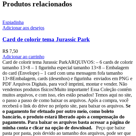
Produtos relacionados
Espiadinha
Adicionar aos desejos
Card de colorir tema Jurassic Park
R$
7,50
Adicionar ao carrinho
Card de colorir tema Jurassic ParkARQUIVOS: – 6 cards de colorir
tamanho 13×8 – ⁠1 figurinha especial tamanho 13×8 – ⁠Embalagem
do card (Envelope) – ⁠1 card com uma mensagem fofa tamanho
13×8Embalagem, cards (desenhos) e figurinha enviados em PNG e
PDF Arquivos Digitais, para você imprimi, montar e vender. Não
vendemos produtos físicos!Muito importante! Essa Coleção contém
muitos arquivos, e com isso, eles estão pesados! Temos aqui no site,
o passo a passo de como baixar os arquivos. Após a compra, você
receberá o link do drive no próprio site, para baixar os arquivos.
Se
o pagamento for efetuado por outro meio, como boleto
bancário, o produto estará liberado após a compensação do
pagamento. Para baixar os arquivos basta acessar a página de
minha conta e clicar na opção de download.
Peço que baixe
pasta por pasta, pois devido ao tamanho dos arquivos, pode ser que