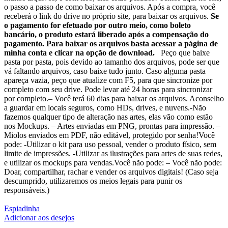
o passo a passo de como baixar os arquivos. Após a compra, você
receberá o link do drive no próprio site, para baixar os arquivos.
Se
o pagamento for efetuado por outro meio, como boleto
bancário, o produto estará liberado após a compensação do
pagamento. Para baixar os arquivos basta acessar a página de
minha conta e clicar na opção de download.
Peço que baixe
pasta por pasta, pois devido ao tamanho dos arquivos, pode ser que
vá faltando arquivos, caso baixe tudo junto. Caso alguma pasta
apareça vazia, peço que atualize com F5, para que sincronize por
completo com seu drive. Pode levar até 24 horas para sincronizar
por completo.– Você terá 60 dias para baixar os arquivos. Aconselho
a guardar em locais seguros, como HDs, drives, e nuvens.-Não
fazemos qualquer tipo de alteração nas artes, elas vão como estão
nos Mockups. – Artes enviadas em PNG, prontas para impressão. –
Miolos enviados em PDF, não editável, protegido por senha!Você
pode: -Utilizar o kit para uso pessoal, vender o produto físico, sem
limite de impressões. -Utilizar as ilustrações para artes de suas redes,
e utilizar os mockups para vendas.Você não pode: – Você não pode:
Doar, compartilhar, rachar e vender os arquivos digitais! (Caso seja
descumprido, utilizaremos os meios legais para punir os
responsáveis.)
Espiadinha
Adicionar aos desejos