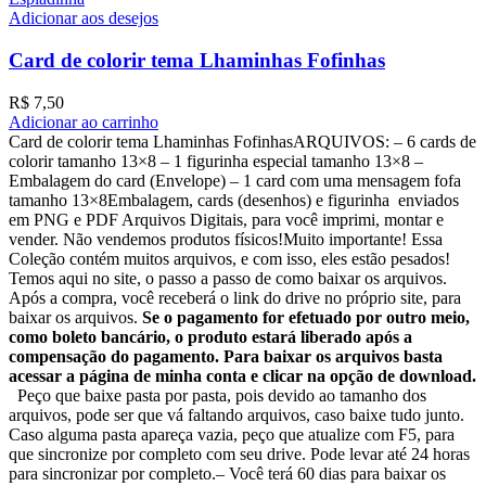
Adicionar aos desejos
Card de colorir tema Lhaminhas Fofinhas
R$
7,50
Adicionar ao carrinho
Card de colorir tema Lhaminhas FofinhasARQUIVOS: – 6 cards de
colorir tamanho 13×8 – ⁠1 figurinha especial tamanho 13×8 –
⁠Embalagem do card (Envelope) – ⁠1 card com uma mensagem fofa
tamanho 13×8Embalagem, cards (desenhos) e figurinha enviados
em PNG e PDF Arquivos Digitais, para você imprimi, montar e
vender. Não vendemos produtos físicos!Muito importante! Essa
Coleção contém muitos arquivos, e com isso, eles estão pesados!
Temos aqui no site, o passo a passo de como baixar os arquivos.
Após a compra, você receberá o link do drive no próprio site, para
baixar os arquivos.
Se o pagamento for efetuado por outro meio,
como boleto bancário, o produto estará liberado após a
compensação do pagamento. Para baixar os arquivos basta
acessar a página de minha conta e clicar na opção de download.
Peço que baixe pasta por pasta, pois devido ao tamanho dos
arquivos, pode ser que vá faltando arquivos, caso baixe tudo junto.
Caso alguma pasta apareça vazia, peço que atualize com F5, para
que sincronize por completo com seu drive. Pode levar até 24 horas
para sincronizar por completo.– Você terá 60 dias para baixar os