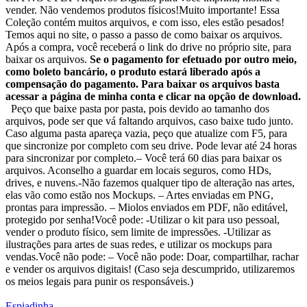
vender. Não vendemos produtos físicos!Muito importante! Essa
Coleção contém muitos arquivos, e com isso, eles estão pesados!
Temos aqui no site, o passo a passo de como baixar os arquivos.
Após a compra, você receberá o link do drive no próprio site, para
baixar os arquivos.
Se o pagamento for efetuado por outro meio,
como boleto bancário, o produto estará liberado após a
compensação do pagamento. Para baixar os arquivos basta
acessar a página de minha conta e clicar na opção de download.
Peço que baixe pasta por pasta, pois devido ao tamanho dos
arquivos, pode ser que vá faltando arquivos, caso baixe tudo junto.
Caso alguma pasta apareça vazia, peço que atualize com F5, para
que sincronize por completo com seu drive. Pode levar até 24 horas
para sincronizar por completo.– Você terá 60 dias para baixar os
arquivos. Aconselho a guardar em locais seguros, como HDs,
drives, e nuvens.-Não fazemos qualquer tipo de alteração nas artes,
elas vão como estão nos Mockups. – Artes enviadas em PNG,
prontas para impressão. – Miolos enviados em PDF, não editável,
protegido por senha!Você pode: -Utilizar o kit para uso pessoal,
vender o produto físico, sem limite de impressões. -Utilizar as
ilustrações para artes de suas redes, e utilizar os mockups para
vendas.Você não pode: – Você não pode: Doar, compartilhar, rachar
e vender os arquivos digitais! (Caso seja descumprido, utilizaremos
os meios legais para punir os responsáveis.)
Espiadinha