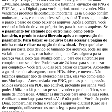
13×8Embalagem, cards (desenhos) e figurinha enviados em PNG e
PDF Arquivos Digitais, para você imprimi, montar e vender. Não
vendemos produtos físicos!Muito importante! Essa Coleção contém
muitos arquivos, e com isso, eles estão pesados! Temos aqui no site,
o passo a passo de como baixar os arquivos. Após a compra, você
receberá o link do drive no próprio site, para baixar os arquivos.
Se
o pagamento for efetuado por outro meio, como boleto
bancário, o produto estará liberado após a compensação do
pagamento. Para baixar os arquivos basta acessar a página de
minha conta e clicar na opção de download.
Peço que baixe
pasta por pasta, pois devido ao tamanho dos arquivos, pode ser que
vá faltando arquivos, caso baixe tudo junto. Caso alguma pasta
apareça vazia, peço que atualize com F5, para que sincronize por
completo com seu drive. Pode levar até 24 horas para sincronizar
por completo.– Você terá 60 dias para baixar os arquivos. Aconselho
a guardar em locais seguros, como HDs, drives, e nuvens.-Não
fazemos qualquer tipo de alteração nas artes, elas vão como estão
nos Mockups. – Artes enviadas em PNG, prontas para impressão. –
Miolos enviados em PDF, não editável, protegido por senha!Você
pode: -Utilizar o kit para uso pessoal, vender o produto físico, sem
limite de impressões. -Utilizar as ilustrações para artes de suas redes,
e utilizar os mockups para vendas.Você não pode: – Você não pode:
Doar, compartilhar, rachar e vender os arquivos digitais! (Caso seja
descumprido, utilizaremos os meios legais para punir os