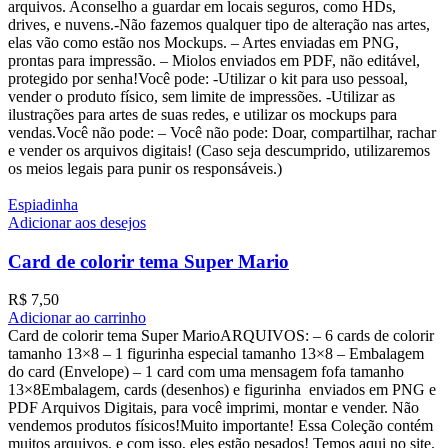
arquivos. Aconselho a guardar em locais seguros, como HDs,
drives, e nuvens.-Não fazemos qualquer tipo de alteração nas artes,
elas vão como estão nos Mockups. – Artes enviadas em PNG,
prontas para impressão. – Miolos enviados em PDF, não editável,
protegido por senha!Você pode: -Utilizar o kit para uso pessoal,
vender o produto físico, sem limite de impressões. -Utilizar as
ilustrações para artes de suas redes, e utilizar os mockups para
vendas.Você não pode: – Você não pode: Doar, compartilhar, rachar
e vender os arquivos digitais! (Caso seja descumprido, utilizaremos
os meios legais para punir os responsáveis.)
Espiadinha
Adicionar aos desejos
Card de colorir tema Super Mario
R$
7,50
Adicionar ao carrinho
Card de colorir tema Super MarioARQUIVOS: – 6 cards de colorir
tamanho 13×8 – ⁠1 figurinha especial tamanho 13×8 – ⁠Embalagem
do card (Envelope) – ⁠1 card com uma mensagem fofa tamanho
13×8Embalagem, cards (desenhos) e figurinha enviados em PNG e
PDF Arquivos Digitais, para você imprimi, montar e vender. Não
vendemos produtos físicos!Muito importante! Essa Coleção contém
muitos arquivos, e com isso, eles estão pesados! Temos aqui no site,