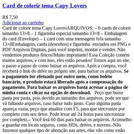
Card de colorir tema Capy Lovers
R$
7,50
Adicionar ao carrinho
Card de colorir tema Capy LoversARQUIVOS: – 6 cards de colorir
tamanho 13×8 – ⁠1 figurinha especial tamanho 13×8 – ⁠Embalagem
do card (Envelope) – ⁠1 card com uma mensagem fofa tamanho
13×8Embalagem, cards (desenhos) e figurinha enviados em PNG e
PDF Arquivos Digitais, para você imprimi, montar e vender. Não
vendemos produtos físicos!Muito importante! Essa Coleção contém
muitos arquivos, e com isso, eles estão pesados! Temos aqui no site,
o passo a passo de como baixar os arquivos. Após a compra, você
receberá o link do drive no próprio site, para baixar os arquivos.
Se
o pagamento for efetuado por outro meio, como boleto
bancário, o produto estará liberado após a compensação do
pagamento. Para baixar os arquivos basta acessar a página de
minha conta e clicar na opção de download.
Peço que baixe
pasta por pasta, pois devido ao tamanho dos arquivos, pode ser que
vá faltando arquivos, caso baixe tudo junto. Caso alguma pasta
apareça vazia, peço que atualize com F5, para que sincronize por
completo com seu drive. Pode levar até 24 horas para sincronizar
por completo.– Você terá 60 dias para baixar os arquivos. Aconselho
a guardar em locais seguros, como HDs, drives, e nuvens.-Não
fazemos qualquer tipo de alteração nas artes, elas vão como estão