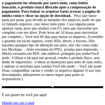
o pagamento for efetuado por outro meio, como boleto
bancário, o produto estará liberado após a compensação do
pagamento. Para baixar os arquivos basta acessar a página de
minha conta e clicar na opção de download.
Peço que baixe
pasta por pasta, pois devido ao tamanho dos arquivos, pode ser que
vá faltando arquivos, caso baixe tudo junto. Caso alguma pasta
apareça vazia, peço que atualize com F5, para que sincronize por
completo com seu drive. Pode levar até 24 horas para sincronizar
por completo.– Você terá 60 dias para baixar os arquivos. Aconselho
a guardar em locais seguros, como HDs, drives, e nuvens.-Não
fazemos qualquer tipo de alteração nas artes, elas vão como estão
nos Mockups. – Artes enviadas em PNG, prontas para impressão. –
Miolos enviados em PDF, não editável, protegido por senha!Você
pode: -Utilizar o kit para uso pessoal, vender o produto físico, sem
limite de impressões. -Utilizar as ilustrações para artes de suas redes,
e utilizar os mockups para vendas.Você não pode: – Você não pode:
Doar, compartilhar, rachar e vender os arquivos digitais! (Caso seja
descumprido, utilizaremos os meios legais para punir os
responsáveis.)
É um prazer ter você por aqui!
Mande-nos um e-mail