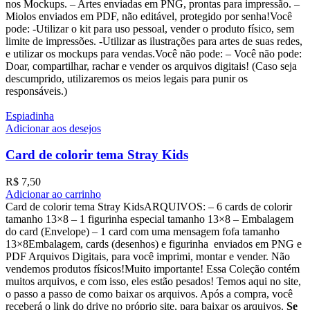
nos Mockups. – Artes enviadas em PNG, prontas para impressão. –
Miolos enviados em PDF, não editável, protegido por senha!Você
pode: -Utilizar o kit para uso pessoal, vender o produto físico, sem
limite de impressões. -Utilizar as ilustrações para artes de suas redes,
e utilizar os mockups para vendas.Você não pode: – Você não pode:
Doar, compartilhar, rachar e vender os arquivos digitais! (Caso seja
descumprido, utilizaremos os meios legais para punir os
responsáveis.)
Espiadinha
Adicionar aos desejos
Card de colorir tema Stray Kids
R$
7,50
Adicionar ao carrinho
Card de colorir tema Stray KidsARQUIVOS: – 6 cards de colorir
tamanho 13×8 – ⁠1 figurinha especial tamanho 13×8 – ⁠Embalagem
do card (Envelope) – ⁠1 card com uma mensagem fofa tamanho
13×8Embalagem, cards (desenhos) e figurinha enviados em PNG e
PDF Arquivos Digitais, para você imprimi, montar e vender. Não
vendemos produtos físicos!Muito importante! Essa Coleção contém
muitos arquivos, e com isso, eles estão pesados! Temos aqui no site,
o passo a passo de como baixar os arquivos. Após a compra, você
receberá o link do drive no próprio site, para baixar os arquivos.
Se