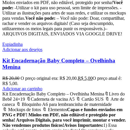
Miolos enviados em PDF, não editável, protegido por senha!
Você
pode:
-Utilizar o kit para uso pessoal, sem limite de impressões. -
Utilizar as ilustrações para artes de suas redes, e utilizar os mockups
para vendas.
Você não pode:
– Você não pode: Doar, compartilhar,
rachar e vender os arquivos digitais! (Caso seja descumprido,
utilizaremos os meios legais para punir os responsáveis.)–
ARQUIVOS DIGITAIS, ENVIADOS VIA GOOGLE DRIVE!
Espiadinha
Adicionar aos desejos
Kit Encadernação Baby Completo – Ovelhinha
Menina
R$
20,00
O preço original era: R$ 20,00.
R$
5,00
O preço atual é:
R$ 5,00.
Adicionar ao carrinho
Kit Encadernação Baby Completo – Ovelhinha Menina🔖Livro do
Bebê 24×19 🔖Caderneta de vacina A5 🔖 Cartão SUS 🔖 Arte de
caneca 🔖 Bloquinho A6 para lembrancinha de maternidade
🔖 Mockups de fotos 🔖 Elementos
Capas e fundos enviados em
PNG e PDF! Miolos em PDF, não editável e protegido por
senha! Arquivos Digitais, para você imprimir, montar e vender.
Não vendemos produtos físicos!
Avisos Importantes:
1) Essa