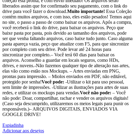
coleção está pronta, e com envio imediato! Os arquivos serão
liberados assim que for confirmado seu pagamento, com o link do
drive para você fazer o download.
Muito importante!
Essa Coleção
contém muitos arquivos, e com isso, eles estão pesados! Temos aqui
no site, o passo a passo de como baixar os arquivos. Após a compra,
você receberá o link do drive, para baixar os arquivos. Peço que
baixe pasta por pasta, pois devido ao tamanho dos arquivos, pode
ser que venha faltando arquivos, caso baixe tudo junto. Caso alguma
pasta apareça vazia, peço que atualize com F5, para que sincronize
por completo com seu drive. Pode levar até 24 horas para
sincronizar por completo.– Você terá 60 dias para baixar os
arquivos. Aconselho a guardar em locais seguros, como HDs,
drives, e nuvens.-Não fazemos qualquer tipo de alteração nas artes,
elas vão como estão nos Mockups. – Artes enviadas em PNG,
prontas para impressão. – Miolos enviados em PDF, não editável,
protegido por senha!
Você pode:
-Utilizar o kit para uso pessoal,
sem limite de impressões. -Utilizar as ilustrações para artes de suas
redes, e utilizar os mockups para vendas.
Você não pode:
– Você
não pode: Doar, compartilhar, rachar e vender os arquivos digitais!
(Caso seja descumprido, utilizaremos os meios legais para punir os
responsáveis.)– ARQUIVOS DIGITAIS, ENVIADOS VIA
GOOGLE DRIVE!
Espiadinha
Adicionar aos desejos