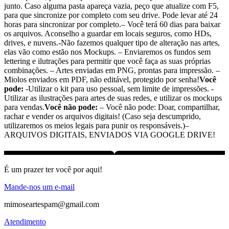
junto. Caso alguma pasta apareça vazia, peço que atualize com F5,
para que sincronize por completo com seu drive. Pode levar até 24
horas para sincronizar por completo.– Você terá 60 dias para baixar
os arquivos. Aconselho a guardar em locais seguros, como HDs,
drives, e nuvens.-Não fazemos qualquer tipo de alteração nas artes,
elas vão como estão nos Mockups. – Enviaremos os fundos sem
lettering e ilutrações para permitir que você faça as suas próprias
combinações. – Artes enviadas em PNG, prontas para impressão. –
Miolos enviados em PDF, não editável, protegido por senha!
Você
pode:
-Utilizar o kit para uso pessoal, sem limite de impressões. -
Utilizar as ilustrações para artes de suas redes, e utilizar os mockups
para vendas.
Você não pode:
– Você não pode: Doar, compartilhar,
rachar e vender os arquivos digitais! (Caso seja descumprido,
utilizaremos os meios legais para punir os responsáveis.)–
ARQUIVOS DIGITAIS, ENVIADOS VIA GOOGLE DRIVE!
É um prazer ter você por aqui!
Mande-nos um e-mail
mimoseartespam@gmail.com
Atendimento