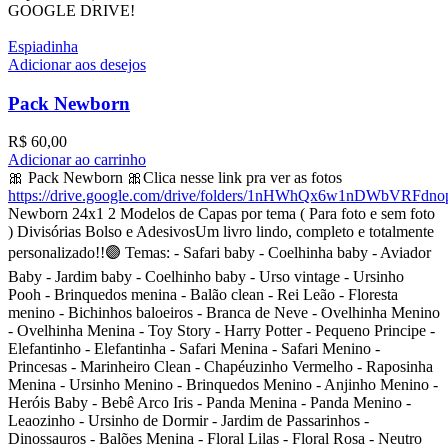
GOOGLE DRIVE!
Espiadinha
Adicionar aos desejos
Pack Newborn
R$
60,00
Adicionar ao carrinho
🎀 Pack Newborn 🎀Clica nesse link pra ver as fotos
https://drive.google.com/drive/folders/1nHWhQx6w1nDWbVRF
Newborn 24x1 2 Modelos de Capas por tema ( Para foto e sem foto
) Divisórias Bolso e AdesivosUm livro lindo, completo e totalmente
personalizado!!🟣 Temas: - Safari baby - Coelhinha baby - Aviador
Baby - Jardim baby - Coelhinho baby - Urso vintage - Ursinho
Pooh - Brinquedos menina - Balão clean - Rei Leão - Floresta
menino - Bichinhos baloeiros - Branca de Neve - Ovelhinha Menino
- Ovelhinha Menina - Toy Story - Harry Potter - Pequeno Principe -
Elefantinho - Elefantinha - Safari Menina - Safari Menino -
Princesas - Marinheiro Clean - Chapéuzinho Vermelho - Raposinha
Menina - Ursinho Menino - Brinquedos Menino - Anjinho Menino -
Heróis Baby - Bebê Arco Iris - Panda Menina - Panda Menino -
Leaozinho - Ursinho de Dormir - Jardim de Passarinhos -
Dinossauros - Balões Menina - Floral Lilas - Floral Rosa - Neutro