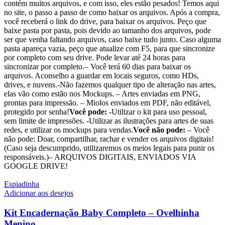
contém muitos arquivos, e com isso, eles estão pesados! Temos aqui
no site, o passo a passo de como baixar os arquivos. Após a compra,
você receberá o link do drive, para baixar os arquivos. Peço que
baixe pasta por pasta, pois devido ao tamanho dos arquivos, pode
ser que venha faltando arquivos, caso baixe tudo junto. Caso alguma
pasta apareça vazia, peço que atualize com F5, para que sincronize
por completo com seu drive. Pode levar até 24 horas para
sincronizar por completo.– Você terá 60 dias para baixar os
arquivos. Aconselho a guardar em locais seguros, como HDs,
drives, e nuvens.-Não fazemos qualquer tipo de alteração nas artes,
elas vão como estão nos Mockups. – Artes enviadas em PNG,
prontas para impressão. – Miolos enviados em PDF, não editável,
protegido por senha!
Você pode:
-Utilizar o kit para uso pessoal,
sem limite de impressões. -Utilizar as ilustrações para artes de suas
redes, e utilizar os mockups para vendas.
Você não pode:
– Você
não pode: Doar, compartilhar, rachar e vender os arquivos digitais!
(Caso seja descumprido, utilizaremos os meios legais para punir os
responsáveis.)– ARQUIVOS DIGITAIS, ENVIADOS VIA
GOOGLE DRIVE!
Espiadinha
Adicionar aos desejos
Kit Encadernação Baby Completo – Ovelhinha
Menino