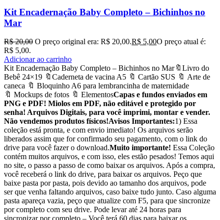
Kit Encadernação Baby Completo – Bichinhos no
Mar
R$
20,00
O preço original era: R$ 20,00.
R$
5,00
O preço atual é:
R$ 5,00.
Adicionar ao carrinho
Kit Encadernação Baby Completo – Bichinhos no Mar🔖Livro do
Bebê 24×19 🔖Caderneta de vacina A5 🔖 Cartão SUS 🔖 Arte de
caneca 🔖 Bloquinho A6 para lembrancinha de maternidade
🔖 Mockups de fotos 🔖 Elementos
Capas e fundos enviados em
PNG e PDF! Miolos em PDF, não editável e protegido por
senha! Arquivos Digitais, para você imprimi, montar e vender.
Não vendemos produtos físicos!
Avisos Importantes:
1) Essa
coleção está pronta, e com envio imediato! Os arquivos serão
liberados assim que for confirmado seu pagamento, com o link do
drive para você fazer o download.
Muito importante!
Essa Coleção
contém muitos arquivos, e com isso, eles estão pesados! Temos aqui
no site, o passo a passo de como baixar os arquivos. Após a compra,
você receberá o link do drive, para baixar os arquivos. Peço que
baixe pasta por pasta, pois devido ao tamanho dos arquivos, pode
ser que venha faltando arquivos, caso baixe tudo junto. Caso alguma
pasta apareça vazia, peço que atualize com F5, para que sincronize
por completo com seu drive. Pode levar até 24 horas para
sincronizar por completo.– Você terá 60 dias para baixar os