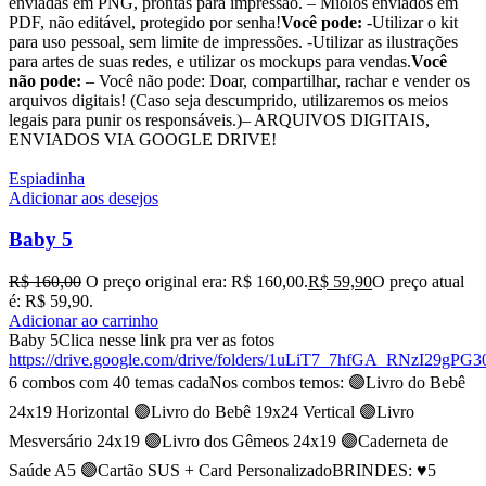
enviadas em PNG, prontas para impressão. – Miolos enviados em
PDF, não editável, protegido por senha!
Você pode:
-Utilizar o kit
para uso pessoal, sem limite de impressões. -Utilizar as ilustrações
para artes de suas redes, e utilizar os mockups para vendas.
Você
não pode:
– Você não pode: Doar, compartilhar, rachar e vender os
arquivos digitais! (Caso seja descumprido, utilizaremos os meios
legais para punir os responsáveis.)– ARQUIVOS DIGITAIS,
ENVIADOS VIA GOOGLE DRIVE!
Espiadinha
Adicionar aos desejos
Baby 5
R$
160,00
O preço original era: R$ 160,00.
R$
59,90
O preço atual
é: R$ 59,90.
Adicionar ao carrinho
Baby 5Clica nesse link pra ver as fotos
https://drive.google.com/drive/folders/1uLiT7_7hfGA_RNzI29gP
6 combos com 40 temas cadaNos combos temos: 🟣Livro do Bebê
24x19 Horizontal 🟣Livro do Bebê 19x24 Vertical 🟣Livro
Mesversário 24x19 🟣Livro dos Gêmeos 24x19 🟣Caderneta de
Saúde A5 🟣Cartão SUS + Card PersonalizadoBRINDES: ♥️5