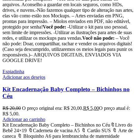
arquivos. Aconselho a guardar em locais seguros, como HDs,
drives, e nuvens.-Não fazemos qualquer tipo de alteração nas artes,
elas vão como estão nos Mockups. – Artes enviadas em PNG,
prontas para impressão. – Miolos enviados em PDF, não editável,
protegido por senha!
Você pode:
-Utilizar o kit para uso pessoal,
sem limite de impressões. -Utilizar as ilustrações para artes de suas
redes, e utilizar os mockups para vendas.
Você não pode:
– Você
não pode: Doar, compartilhar, rachar e vender os arquivos digitais!
(Caso seja descumprido, utilizaremos os meios legais para punir os
responsáveis.)– ARQUIVOS DIGITAIS, ENVIADOS VIA
GOOGLE DRIVE!
Espiadinha
Adicionar aos desejos
Kit Encadernação Baby Completo – Bichinhos no
Céu
R$
20,00
O preço original era: R$ 20,00.
R$
5,00
O preço atual é:
R$ 5,00.
Adicionar ao carrinho
Kit Encadernação Baby Completo – Bichinhos no Céu🔖Livro do
Bebê 24×19 🔖Caderneta de vacina A5 🔖 Cartão SUS 🔖 Arte de
caneca 🔖 Bloquinho A6 para lembrancinha de maternidade