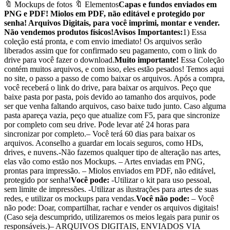
🔖 Mockups de fotos 🔖 Elementos
Capas e fundos enviados em
PNG e PDF! Miolos em PDF, não editável e protegido por
senha! Arquivos Digitais, para você imprimi, montar e vender.
Não vendemos produtos físicos!
Avisos Importantes:
1) Essa
coleção está pronta, e com envio imediato! Os arquivos serão
liberados assim que for confirmado seu pagamento, com o link do
drive para você fazer o download.
Muito importante!
Essa Coleção
contém muitos arquivos, e com isso, eles estão pesados! Temos aqui
no site, o passo a passo de como baixar os arquivos. Após a compra,
você receberá o link do drive, para baixar os arquivos. Peço que
baixe pasta por pasta, pois devido ao tamanho dos arquivos, pode
ser que venha faltando arquivos, caso baixe tudo junto. Caso alguma
pasta apareça vazia, peço que atualize com F5, para que sincronize
por completo com seu drive. Pode levar até 24 horas para
sincronizar por completo.– Você terá 60 dias para baixar os
arquivos. Aconselho a guardar em locais seguros, como HDs,
drives, e nuvens.-Não fazemos qualquer tipo de alteração nas artes,
elas vão como estão nos Mockups. – Artes enviadas em PNG,
prontas para impressão. – Miolos enviados em PDF, não editável,
protegido por senha!
Você pode:
-Utilizar o kit para uso pessoal,
sem limite de impressões. -Utilizar as ilustrações para artes de suas
redes, e utilizar os mockups para vendas.
Você não pode:
– Você
não pode: Doar, compartilhar, rachar e vender os arquivos digitais!
(Caso seja descumprido, utilizaremos os meios legais para punir os
responsáveis.)– ARQUIVOS DIGITAIS, ENVIADOS VIA