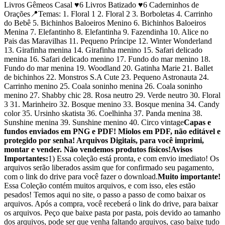
Livros Gêmeos Casal ♥️6 Livros Batizado ♥️6 Caderninhos de
Orações📍Temas: 1. Floral 1 2. Floral 2 3. Borboletas 4. Carrinho
do Bebê 5. Bichinhos Baloeiros Menino 6. Bichinhos Baloeiros
Menina 7. Elefantinho 8. Elefantinha 9. Fazendinha 10. Alice no
Pais das Maravilhas 11. Pequeno Príncipe 12. Winter Wonderland
13. Girafinha menina 14. Girafinha menino 15. Safari delicado
menina 16. Safari delicado menino 17. Fundo do mar menino 18.
Fundo do mar menina 19. Woodland 20. Gatinha Marie 21. Ballet
de bichinhos 22. Monstros S.A Cute 23. Pequeno Astronauta 24.
Carrinho menino 25. Coala soninho menina 26. Coala soninho
menino 27. Shabby chic 28. Rosa neutro 29. Verde neutro 30. Floral
3 31. Marinheiro 32. Bosque menino 33. Bosque menina 34. Candy
color 35. Ursinho skatista 36. Coelhinha 37. Panda menina 38.
Sunshine menina 39. Sunshine menino 40. Circo vintage
Capas e
fundos enviados em PNG e PDF! Miolos em PDF, não editável e
protegido por senha! Arquivos Digitais, para você imprimi,
montar e vender. Não vendemos produtos físicos!
Avisos
Importantes:
1) Essa coleção está pronta, e com envio imediato! Os
arquivos serão liberados assim que for confirmado seu pagamento,
com o link do drive para você fazer o download.
Muito importante!
Essa Coleção contém muitos arquivos, e com isso, eles estão
pesados! Temos aqui no site, o passo a passo de como baixar os
arquivos. Após a compra, você receberá o link do drive, para baixar
os arquivos. Peço que baixe pasta por pasta, pois devido ao tamanho
dos arquivos, pode ser que venha faltando arquivos, caso baixe tudo