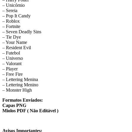
– Unicórnio
– Sereia
– Pop It Candy
– Roblox
– Fortnite
– Seven Deadly Sins
– Tie Dye
– Your Name
– Resident Evil
– Futebol
– Universo
– Valorant
– Player
– Free Fire
– Lettering Menina
– Lettering Menino
– Monster High
Formatos Enviados:
Capas PNG
Miolos PDF ( Não Editável )
Avisos Importantes: