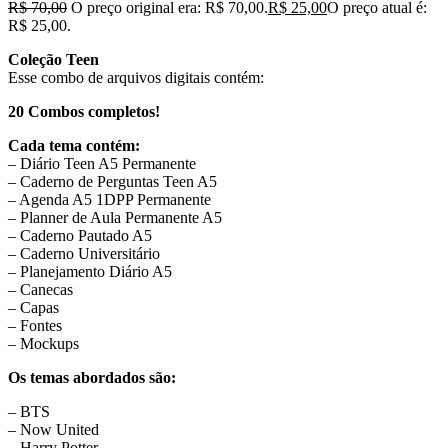
R$
70,00
O preço original era: R$ 70,00.
R$
25,00
O preço atual é:
R$ 25,00.
Coleção Teen
Esse combo de arquivos digitais contém:
20 Combos completos!
Cada tema contém:
– Diário Teen A5 Permanente
– Caderno de Perguntas Teen A5
– Agenda A5 1DPP Permanente
– Planner de Aula Permanente A5
– Caderno Pautado A5
– Caderno Universitário
– Planejamento Diário A5
– Canecas
– Capas
– Fontes
– Mockups
Os temas abordados são:
– BTS
– Now United
– Harry Potter