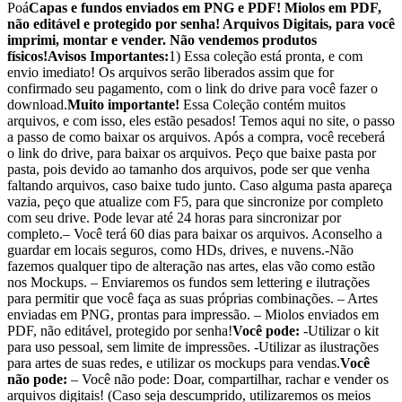
Poá
Capas e fundos enviados em PNG e PDF! Miolos em PDF,
não editável e protegido por senha! Arquivos Digitais, para você
imprimi, montar e vender. Não vendemos produtos
físicos!
Avisos Importantes:
1) Essa coleção está pronta, e com
envio imediato! Os arquivos serão liberados assim que for
confirmado seu pagamento, com o link do drive para você fazer o
download.
Muito importante!
Essa Coleção contém muitos
arquivos, e com isso, eles estão pesados! Temos aqui no site, o passo
a passo de como baixar os arquivos. Após a compra, você receberá
o link do drive, para baixar os arquivos. Peço que baixe pasta por
pasta, pois devido ao tamanho dos arquivos, pode ser que venha
faltando arquivos, caso baixe tudo junto. Caso alguma pasta apareça
vazia, peço que atualize com F5, para que sincronize por completo
com seu drive. Pode levar até 24 horas para sincronizar por
completo.– Você terá 60 dias para baixar os arquivos. Aconselho a
guardar em locais seguros, como HDs, drives, e nuvens.-Não
fazemos qualquer tipo de alteração nas artes, elas vão como estão
nos Mockups. – Enviaremos os fundos sem lettering e ilutrações
para permitir que você faça as suas próprias combinações. – Artes
enviadas em PNG, prontas para impressão. – Miolos enviados em
PDF, não editável, protegido por senha!
Você pode:
-Utilizar o kit
para uso pessoal, sem limite de impressões. -Utilizar as ilustrações
para artes de suas redes, e utilizar os mockups para vendas.
Você
não pode:
– Você não pode: Doar, compartilhar, rachar e vender os
arquivos digitais! (Caso seja descumprido, utilizaremos os meios