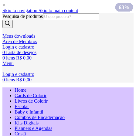
<
64%
75%
75%
75%
75%
75%
60%
63%
Skip to navigation
Skip to main content
Pesquisa de produtos
Meus downloads
Área de Membros
Login e cadastro
0
Lista de desejos
0
itens
R$
0,00
Menu
Login e cadastro
0
itens
R$
0,00
Home
Cards de Colorir
Livros de Colorir
Escolar
Baby e Infantil
Combos de Encadernação
Kits Digitais
Planners e Agendas
Cristã