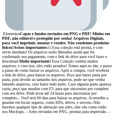
Elementos
Capas e fundos enviados em PNG e PDF! Miolos em
PDF, não editável e protegido por senha! Arquivos Digitais,
para você imprimir, montar e vender. Não vendemos produtos
físicos!
Avisos Importantes:
1) Essa coleção está pronta, e com
envio imediato! Os arquivos serão liberados assim que for
confirmado seu pagamento, com o link do drive para você fazer o
download.
Muito importante!
Essa Coleção contém muitos
arquivos, e com isso, eles estão pesados! Temos aqui no site, o passo
a passo de como baixar os arquivos. Após a compra, você receberá
o link do drive, para baixar os arquivos. Peço que baixe pasta por
pasta, pois devido ao tamanho dos arquivos, pode ser que venha
faltando arquivos, caso baixe tudo junto. Caso alguma pasta apareça
vazia, peço que atualize com F5, para que sincronize por completo
com seu drive. Pode levar até 24 horas para sincronizar por
completo.– Você terá 60 dias para baixar os arquivos. Aconselho a
guardar em locais seguros, como HDs, drives, e nuvens.-Não
fazemos qualquer tipo de alteração nas artes, elas vão como estão
nos Mockups. – Artes enviadas em PNG, prontas para impressão. –