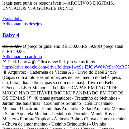
legais para punir os responsáveis.)– ARQUIVOS DIGITAIS,
ENVIADOS VIA GOOGLE DRIVE!
Espiadinha
Adicionar aos desejos
Baby 4
R$
150,00
O preço original era: R$ 150,00.
R$
59,90
O preço atual
é: R$ 59,90.
Adicionar ao carrinho
🎀 Pack baby 4 🎀 Clica nesse link pra ver as fotos
https://drive.google.com/drive/folders/1wcSejI3JOyW6WcSa4XzR
🔖 Arquivos: - Caderneta de Vacina A5 - Livro do Bebê 24x19
(Capas com a foto e as informações de nascimento do bebê: peso,
cm, hora , dia.. e tbm capas só com os temas) - Livro do Bebê
Gêmeos - Livro Memórias da InfânciaCAPAS EM PNG / PDF
MIOLO NAO EDITÁVEL!MOCKUP ANIMADO EM TODOS
OS TEMAS !🔖 40 temas garantidos: - Trenzinho de bichinhos -
Jardim das bailarinas - Coelhinhos Soninho - Céu Encantado
Menina - Unicórnio - Pandinhas Aquarela - Safari Aquarela Menina
- Safari Aquarela Menino - Ursinho de Dormir - Minnie Rosa -
Mickey - Floresta Tropical - Animais Boho - Chuva de amor menina
- Chuva de amor menino - Ursinho Brinquedos - Ursinha