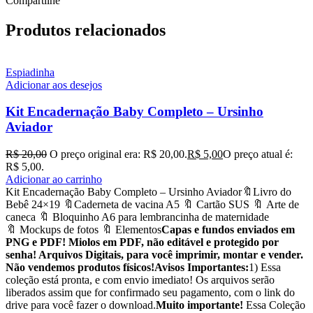
Compartilhe
Produtos relacionados
Espiadinha
Adicionar aos desejos
Kit Encadernação Baby Completo – Ursinho
Aviador
R$
20,00
O preço original era: R$ 20,00.
R$
5,00
O preço atual é:
R$ 5,00.
Adicionar ao carrinho
Kit Encadernação Baby Completo – Ursinho Aviador🔖Livro do
Bebê 24×19 🔖Caderneta de vacina A5 🔖 Cartão SUS 🔖 Arte de
caneca 🔖 Bloquinho A6 para lembrancinha de maternidade
🔖 Mockups de fotos 🔖 Elementos
Capas e fundos enviados em
PNG e PDF! Miolos em PDF, não editável e protegido por
senha! Arquivos Digitais, para você imprimir, montar e vender.
Não vendemos produtos físicos!
Avisos Importantes:
1) Essa
coleção está pronta, e com envio imediato! Os arquivos serão
liberados assim que for confirmado seu pagamento, com o link do
drive para você fazer o download.
Muito importante!
Essa Coleção