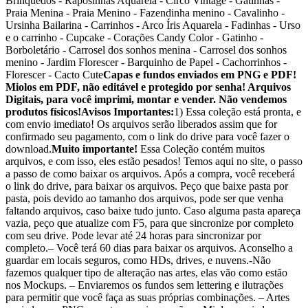
Brinquedos - Raposinhas Aquarela - Circo Vintage - Gatinhas -
Praia Menina - Praia Menino - Fazendinha menino - Cavalinho -
Ursinha Bailarina - Carrinhos - Arco Íris Aquarela - Fadinhas - Urso
e o carrinho - Cupcake - Corações Candy Color - Gatinho -
Borboletário - Carrosel dos sonhos menina - Carrosel dos sonhos
menino - Jardim Florescer - Barquinho de Papel - Cachorrinhos -
Florescer - Cacto Cute
Capas e fundos enviados em PNG e PDF!
Miolos em PDF, não editável e protegido por senha! Arquivos
Digitais, para você imprimi, montar e vender. Não vendemos
produtos físicos!
Avisos Importantes:
1) Essa coleção está pronta, e
com envio imediato! Os arquivos serão liberados assim que for
confirmado seu pagamento, com o link do drive para você fazer o
download.
Muito importante!
Essa Coleção contém muitos
arquivos, e com isso, eles estão pesados! Temos aqui no site, o passo
a passo de como baixar os arquivos. Após a compra, você receberá
o link do drive, para baixar os arquivos. Peço que baixe pasta por
pasta, pois devido ao tamanho dos arquivos, pode ser que venha
faltando arquivos, caso baixe tudo junto. Caso alguma pasta apareça
vazia, peço que atualize com F5, para que sincronize por completo
com seu drive. Pode levar até 24 horas para sincronizar por
completo.– Você terá 60 dias para baixar os arquivos. Aconselho a
guardar em locais seguros, como HDs, drives, e nuvens.-Não
fazemos qualquer tipo de alteração nas artes, elas vão como estão
nos Mockups. – Enviaremos os fundos sem lettering e ilutrações
para permitir que você faça as suas próprias combinações. – Artes