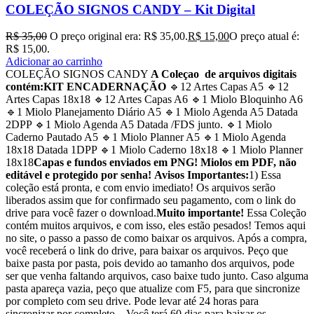
COLEÇÃO SIGNOS CANDY – Kit Digital
R$
35,00
O preço original era: R$ 35,00.
R$
15,00
O preço atual é:
R$ 15,00.
Adicionar ao carrinho
COLEÇÃO SIGNOS CANDY
A Coleçao de arquivos digitais
contém:
KIT ENCADERNAÇÃO
🔹12 Artes Capas A5 🔹12
Artes Capas 18x18 🔹12 Artes Capas A6 🔹1 Miolo Bloquinho A6
🔹1 Miolo Planejamento Diário A5 🔹1 Miolo Agenda A5 Datada
2DPP 🔹1 Miolo Agenda A5 Datada /FDS junto. 🔹1 Miolo
Caderno Pautado A5 🔹1 Miolo Planner A5 🔹1 Miolo Agenda
18x18 Datada 1DPP 🔹1 Miolo Caderno 18x18 🔹1 Miolo Planner
18x18
Capas e fundos enviados em PNG!
Miolos em PDF, não
editável e protegido por senha!
Avisos Importantes:
1) Essa
coleção está pronta, e com envio imediato! Os arquivos serão
liberados assim que for confirmado seu pagamento, com o link do
drive para você fazer o download.
Muito importante!
Essa Coleção
contém muitos arquivos, e com isso, eles estão pesados! Temos aqui
no site, o passo a passo de como baixar os arquivos. Após a compra,
você receberá o link do drive, para baixar os arquivos. Peço que
baixe pasta por pasta, pois devido ao tamanho dos arquivos, pode
ser que venha faltando arquivos, caso baixe tudo junto. Caso alguma
pasta apareça vazia, peço que atualize com F5, para que sincronize
por completo com seu drive. Pode levar até 24 horas para
sincronizar por completo.– Você terá 60 dias para baixar os