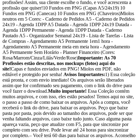
profissões! Assim, sua cliente escolhe o fundo, e você acrescenta a
profissão que quiser!10 Fundos em PNG (Capas A5/24x19) 10
Fundos em PNG (Canecas) 10 Fundos em PNG (Chaveiros)Miolos
neutros em 5 Cores: - Caderno de Pedidos A5 - Caderno de Pedidos
24x19 - Agenda 1DPP A5 Datada - Agenda 1DPP 24x19 Datada -
Agenda 1DPP Permanente - Agenda 1DPP Datada - Caderno
Pautado A5 - Organizador Semanal 24x19 - Lista de Tarefas - Lista
de Compras - Agendamento A5 Permanente 1em1 hora -
Agendamento A5 Permanente meia em meia hora - Agendamento
A5 Permanente Sem Horário - Planner Financeiro (Cores:
Rosa/Marrom/Cinza/Lilás/Verde/Rose)
Importante: As 70
Profissões estão descritas, nos mockups (fotos) aqui do
site!
Capas e fundos enviados em PNG! Miolos em PDF, não
editável e protegido por senha!
Avisos Importantes:
1) Essa coleção
está pronta, e com envio imediato! Os arquivos serão liberados
assim que for confirmado seu pagamento, com o link do drive para
você fazer o download.
Muito importante!
Essa Coleção contém
muitos arquivos, e com isso, eles estão pesados! Temos aqui no site,
o passo a passo de como baixar os arquivos. Após a compra, você
receberá o link do drive, para baixar os arquivos. Peço que baixe
pasta por pasta, pois devido ao tamanho dos arquivos, pode ser que
venha faltando arquivos, caso baixe tudo junto. Caso alguma pasta
apareça vazia, peço que atualize com F5, para que sincronize por
completo com seu drive. Pode levar até 24 horas para sincronizar
por completo.– Você terá 60 dias para baixar os arquivos. Aconselho