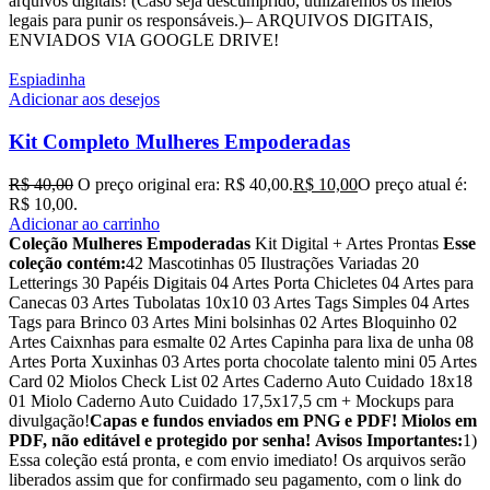
arquivos digitais! (Caso seja descumprido, utilizaremos os meios
legais para punir os responsáveis.)– ARQUIVOS DIGITAIS,
ENVIADOS VIA GOOGLE DRIVE!
Espiadinha
Adicionar aos desejos
Kit Completo Mulheres Empoderadas
R$
40,00
O preço original era: R$ 40,00.
R$
10,00
O preço atual é:
R$ 10,00.
Adicionar ao carrinho
Coleção Mulheres Empoderadas
Kit Digital + Artes Prontas
Esse
coleção contém:
42 Mascotinhas
05 Ilustrações Variadas
20
Letterings
30 Papéis Digitais
04 Artes Porta Chicletes
04 Artes para
Canecas
03 Artes Tubolatas 10x10
03 Artes Tags Simples
04 Artes
Tags para Brinco
03 Artes Mini bolsinhas
02 Artes Bloquinho
02
Artes Caixnhas para esmalte
02 Artes Capinha para lixa de unha
08
Artes Porta Xuxinhas
03 Artes porta chocolate talento mini
05 Artes
Card
02 Miolos Check List
02 Artes Caderno Auto Cuidado 18x18
01 Miolo Caderno Auto Cuidado 17,5x17,5 cm
+ Mockups para
divulgação!
Capas e fundos enviados em PNG e PDF! Miolos em
PDF, não editável e protegido por senha!
Avisos Importantes:
1)
Essa coleção está pronta, e com envio imediato! Os arquivos serão
liberados assim que for confirmado seu pagamento, com o link do