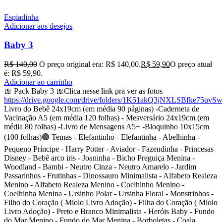
Espiadinha
Adicionar aos desejos
Baby 3
R$
140,00
O preço original era: R$ 140,00.
R$
59,90
O preço atual
é: R$ 59,90.
Adicionar ao carrinho
🎀 Pack Baby 3 🎀Clica nesse link pra ver as fotos
https://drive.google.com/drive/folders/1K51akQ3jNXLSBfke75uv
Livro do Bebê 24x19cm (em média 90 páginas) -Caderneta de
Vacinação A5 (em média 120 folhas) - Mesversário 24x19cm (em
média 80 folhas) -Livro de Mensagens A5+ -Bloquinho 10x15cm
(100 folhas)🟣 Temas - Elefantinho - Elefantinha - Abelhinha -
Pequeno Príncipe - Harry Potter - Aviador - Fazendinha - Princesas
Disney - Bebê arco iris - Joaninha - Bicho Preguiça Menina -
Woodland - Bambi - Neutro Cinza - Neutro Amarelo - Jardim
Passarinhos - Frutinhas - Dinossauro Minimalista - Alfabeto Realeza
Menino - Alfabeto Realeza Menino - Coelhinho Menino -
Coelhinha Menina - Ursinho Polar - Ursinha Floral - Monstrinhos -
Filho do Coração ( Miolo Livro Adoção) - Filha do Coração ( Miolo
Livro Adoção) - Preto e Branco Minimalista - Heróis Baby - Fundo
do Mar Menino - Fundo do Mar Menina - Borboletas - Coala