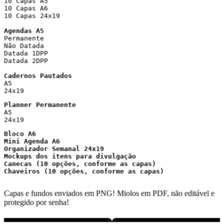
10 Capas A5

10 Capas A6

10 Capas 24x19
Agendas A5
Permanente 

Não Datada

Datada 1DPP

Datada 2DPP

Cadernos Pautados
A5

24x19
Planner Permanente
A5

24x19
Bloco A6
Mini Agenda A6
Organizador Semanal 24x19

Mockups dos itens para divulgação

Canecas (10 opções, conforme as capas)

Chaveiros (10 opções, conforme as capas)

Capas e fundos enviados em PNG! Miolos em PDF, não editável e
protegido por senha!