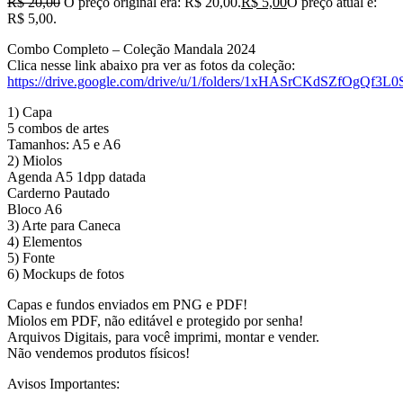
R$
20,00
O preço original era: R$ 20,00.
R$
5,00
O preço atual é:
R$ 5,00.
Combo Completo – Coleção Mandala 2024
Clica nesse link abaixo pra ver as fotos da coleção:
https://drive.google.com/drive/u/1/folders/1xHASrCKdSZfOgQf
1) Capa
5 combos de artes
Tamanhos: A5 e A6
2) Miolos
Agenda A5 1dpp datada
Carderno Pautado
Bloco A6
3) Arte para Caneca
4) Elementos
5) Fonte
6) Mockups de fotos
Capas e fundos enviados em PNG e PDF!
Miolos em PDF, não editável e protegido por senha!
Arquivos Digitais, para você imprimi, montar e vender.
Não vendemos produtos físicos!
Avisos Importantes: