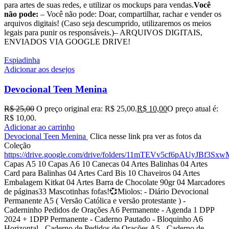
para artes de suas redes, e utilizar os mockups para vendas.
Você
não pode:
– Você não pode: Doar, compartilhar, rachar e vender os
arquivos digitais! (Caso seja descumprido, utilizaremos os meios
legais para punir os responsáveis.)– ARQUIVOS DIGITAIS,
ENVIADOS VIA GOOGLE DRIVE!
Espiadinha
Adicionar aos desejos
Devocional Teen Menina
R$
25,00
O preço original era: R$ 25,00.
R$
10,00
O preço atual é:
R$ 10,00.
Adicionar ao carrinho
Devocional Teen Menina
Clica nesse link pra ver as fotos da
Coleção
https://drive.google.com/drive/folders/11mTEVv5cf6pAUyJBf3S
Capas A5 10 Capas A6 10 Canecas 04 Artes Balinhas 04 Artes
Card para Balinhas 04 Artes Card Bis 10 Chaveiros 04 Artes
Embalagem Kitkat 04 Artes Barra de Chocolate 90gr 04 Marcadores
de páginas33 Mascotinhas fofas!💞Miolos: - Diário Devocional
Permanente A5 ( Versão Católica e versão protestante ) -
Caderninho Pedidos de Orações A6 Permanente - Agenda 1 DPP
2024 + 1DPP Permanente - Caderno Pautado - Bloquinho A6
Horizontal - Caderno de Pedidos de Orações A5 - Caderno de