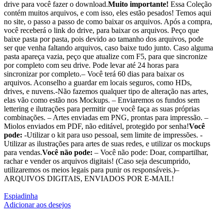
drive para você fazer o download.
Muito importante!
Essa Coleção
contém muitos arquivos, e com isso, eles estão pesados! Temos aqui
no site, o passo a passo de como baixar os arquivos. Após a compra,
você receberá o link do drive, para baixar os arquivos. Peço que
baixe pasta por pasta, pois devido ao tamanho dos arquivos, pode
ser que venha faltando arquivos, caso baixe tudo junto. Caso alguma
pasta apareça vazia, peço que atualize com F5, para que sincronize
por completo com seu drive. Pode levar até 24 horas para
sincronizar por completo.– Você terá 60 dias para baixar os
arquivos. Aconselho a guardar em locais seguros, como HDs,
drives, e nuvens.-Não fazemos qualquer tipo de alteração nas artes,
elas vão como estão nos Mockups. – Enviaremos os fundos sem
lettering e ilutrações para permitir que você faça as suas próprias
combinações. – Artes enviadas em PNG, prontas para impressão. –
Miolos enviados em PDF, não editável, protegido por senha!
Você
pode:
-Utilizar o kit para uso pessoal, sem limite de impressões. -
Utilizar as ilustrações para artes de suas redes, e utilizar os mockups
para vendas.
Você não pode:
– Você não pode: Doar, compartilhar,
rachar e vender os arquivos digitais! (Caso seja descumprido,
utilizaremos os meios legais para punir os responsáveis.)–
ARQUIVOS DIGITAIS, ENVIADOS POR E-MAIL!
Espiadinha
Adicionar aos desejos