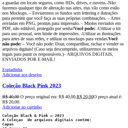
a guardar em locais seguros, como HDs, drives, e nuvens.-Não
fazemos qualquer tipo de alteração nas artes, elas vão como estão
nos Mockups. – Enviaremos os fundos sem lettering e ilutrações
para permitir que você faça as suas próprias combinações. – Artes
enviadas em PNG, prontas para impressão. – Miolos enviados em
PDF, não editável, protegido por senha!
Você pode:
-Utilizar o kit
para uso pessoal, sem limite de impressões. -Utilizar as ilustrações
para artes de suas redes, e utilizar os mockups para vendas.
Você
não pode:
– Você não pode: Doar, compartilhar, rachar e vender os
arquivos digitais! (Caso seja descumprido, utilizaremos os meios
legais para punir os responsáveis.)– ARQUIVOS DIGITAIS,
ENVIADOS POR E-MAIL!
Espiadinha
Adicionar aos desejos
Coleção Black Pink 2023
R$
40,00
O preço original era: R$ 40,00.
R$
20,00
O preço atual é:
R$ 20,00.
Adicionar ao carrinho
Coleção Black & Pink – 2023
A Coleçao  de arquivos digitais contém: