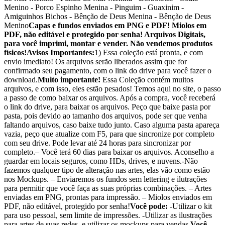
Menino - Porco Espinho Menina - Pinguim - Guaxinim -
Amiguinhos Bichos - Bênção de Deus Menina - Bênção de Deus
Menino
Capas e fundos enviados em PNG e PDF! Miolos em
PDF, não editável e protegido por senha! Arquivos Digitais,
para você imprimi, montar e vender. Não vendemos produtos
físicos!
Avisos Importantes:
1) Essa coleção está pronta, e com
envio imediato! Os arquivos serão liberados assim que for
confirmado seu pagamento, com o link do drive para você fazer o
download.
Muito importante!
Essa Coleção contém muitos
arquivos, e com isso, eles estão pesados! Temos aqui no site, o passo
a passo de como baixar os arquivos. Após a compra, você receberá
o link do drive, para baixar os arquivos. Peço que baixe pasta por
pasta, pois devido ao tamanho dos arquivos, pode ser que venha
faltando arquivos, caso baixe tudo junto. Caso alguma pasta apareça
vazia, peço que atualize com F5, para que sincronize por completo
com seu drive. Pode levar até 24 horas para sincronizar por
completo.– Você terá 60 dias para baixar os arquivos. Aconselho a
guardar em locais seguros, como HDs, drives, e nuvens.-Não
fazemos qualquer tipo de alteração nas artes, elas vão como estão
nos Mockups. – Enviaremos os fundos sem lettering e ilutrações
para permitir que você faça as suas próprias combinações. – Artes
enviadas em PNG, prontas para impressão. – Miolos enviados em
PDF, não editável, protegido por senha!
Você pode:
-Utilizar o kit
para uso pessoal, sem limite de impressões. -Utilizar as ilustrações
para artes de suas redes, e utilizar os mockups para vendas.
Você