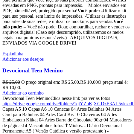
enviadas em PNG, prontas para impressão. – Miolos enviados em
PDF, não editável, protegido por senha!
Você pode:
-Utilizar o kit
para uso pessoal, sem limite de impressões. -Utilizar as ilustrações
para artes de suas redes, e utilizar os mockups para vendas.
Você
não pode:
– Você não pode: Doar, compartilhar, rachar e vender os
arquivos digitais! (Caso seja descumprido, utilizaremos os meios
legais para punir os responsáveis.)– ARQUIVOS DIGITAIS,
ENVIADOS VIA GOOGLE DRIVE!
Espiadinha
Adicionar aos desejos
Devocional Teen Menino
R$
25,00
O preço original era: R$ 25,00.
R$
10,00
O preço atual é:
R$ 10,00.
Adicionar ao carrinho
Devocional Teen MeninoClica nesse link pra ver as fotos
https://drive.google.com/drive/folders/1qtYZbKjXGDzE3AL5vksed
Capas A5 10 Capas A6 10 Canecas 04 Artes Balinhas 04 Artes
Card para Balinhas 04 Artes Card Bis 10 Chaveiros 04 Artes
Embalagem Kitkat 04 Artes Barra de Chocolate 90gr 04 Marcadores
de páginas14 Mascotinhos fofos!✝️Miolos: - Diário Devocional
Permanente A5 ( Versão Católica e versão protestante ) -