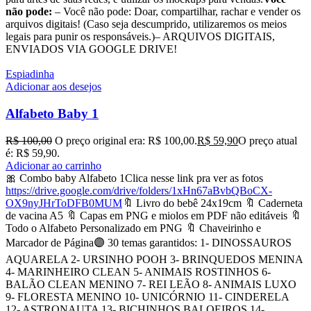
não pode:
– Você não pode: Doar, compartilhar, rachar e vender os
arquivos digitais! (Caso seja descumprido, utilizaremos os meios
legais para punir os responsáveis.)– ARQUIVOS DIGITAIS,
ENVIADOS VIA GOOGLE DRIVE!
Espiadinha
Adicionar aos desejos
Alfabeto Baby 1
R$
100,00
O preço original era: R$ 100,00.
R$
59,90
O preço atual
é: R$ 59,90.
Adicionar ao carrinho
🎀 Combo baby Alfabeto 1Clica nesse link pra ver as fotos
https://drive.google.com/drive/folders/1xHn67aBvbQBoCX-
OX9nyJHrToDFB0MUM
🔖 Livro do bebê 24x19cm 🔖 Caderneta
de vacina A5 🔖 Capas em PNG e miolos em PDF não editáveis 🔖
Todo o Alfabeto Personalizado em PNG 🔖 Chaveirinho e
Marcador de Página🟣 30 temas garantidos: 1- DINOSSAUROS
AQUARELA 2- URSINHO POOH 3- BRINQUEDOS MENINA
4- MARINHEIRO CLEAN 5- ANIMAIS ROSTINHOS 6-
BALÃO CLEAN MENINO 7- REI LEÃO 8- ANIMAIS LUXO
9- FLORESTA MENINO 10- UNICÓRNIO 11- CINDERELA
12- ASTRONAUTA 13- BICHINHOS BALOEIROS 14-