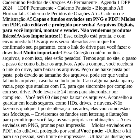
Caderninho Pedidos de Orações A6 Permanente - Agenda 1 DPP
2024 + 1DPP Permanente - Caderno Pautado - Bloquinho A6
Horizontal - Caderno de Pedidos de Orações A5 - Caderno de
Ministração A5
Capas e fundos enviados em PNG e PDF! Miolos
em PDF, não editável e protegido por senha! Arquivos Digitais,
para você imprimi, montar e vender. Não vendemos produtos
físicos!
Avisos Importantes:
1) Essa coleção está pronta, e com
envio imediato! Os arquivos serão liberados assim que for
confirmado seu pagamento, com o link do drive para você fazer o
download.
Muito importante!
Essa Coleção contém muitos
arquivos, e com isso, eles estão pesados! Temos aqui no site, o passo
a passo de como baixar os arquivos. Após a compra, você receberá
o link do drive, para baixar os arquivos. Peço que baixe pasta por
pasta, pois devido ao tamanho dos arquivos, pode ser que venha
faltando arquivos, caso baixe tudo junto. Caso alguma pasta apareça
vazia, peço que atualize com F5, para que sincronize por completo
com seu drive. Pode levar até 24 horas para sincronizar por
completo.– Você terá 60 dias para baixar os arquivos. Aconselho a
guardar em locais seguros, como HDs, drives, e nuvens.-Não
fazemos qualquer tipo de alteração nas artes, elas vão como estão
nos Mockups. – Enviaremos os fundos sem lettering e ilutrações
para permitir que você faça as suas próprias combinações. – Artes
enviadas em PNG, prontas para impressão. – Miolos enviados em
PDF, não editável, protegido por senha!
Você pode:
-Utilizar o kit
para uso pessoal, sem limite de impressões. -Utilizar as ilustrações