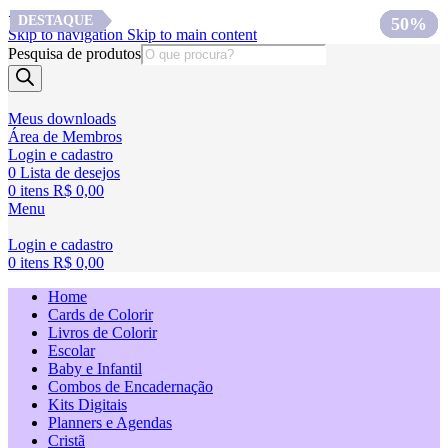
<
DESTAQUE
DESTAQUE
DESTAQUE
75%
57%
40%
60%
60%
75%
57%
57%
50%
Skip to navigation
Skip to main content
Pesquisa de produtos
Meus downloads
Área de Membros
Login e cadastro
0
Lista de desejos
0
itens
R$
0,00
Menu
Login e cadastro
0
itens
R$
0,00
Home
Cards de Colorir
Livros de Colorir
Escolar
Baby e Infantil
Combos de Encadernação
Kits Digitais
Planners e Agendas
Cristã