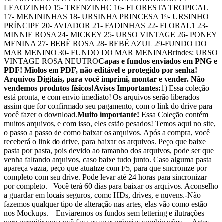
LEAOZINHO 15- TRENZINHO 16- FLORESTA TROPICAL
17- MENININHAS 18- URSINHA PRINCESA 19- URSINHO
PRÍNCIPE 20- AVIADOR 21- FADINHAS 22- FLORAL1 23-
MINNIE ROSA 24- MICKEY 25- URSO VINTAGE 26- PONEY
MENINA 27- BEBÊ ROSA 28- BEBÊ AZUL 29-FUNDO DO
MAR MENINO 30- FUNDO DO MAR MENINABrindes: URSO
VINTAGE ROSA NEUTRO
Capas e fundos enviados em PNG e
PDF! Miolos em PDF, não editável e protegido por senha!
Arquivos Digitais, para você imprimi, montar e vender. Não
vendemos produtos físicos!
Avisos Importantes:
1) Essa coleção
está pronta, e com envio imediato! Os arquivos serão liberados
assim que for confirmado seu pagamento, com o link do drive para
você fazer o download.
Muito importante!
Essa Coleção contém
muitos arquivos, e com isso, eles estão pesados! Temos aqui no site,
o passo a passo de como baixar os arquivos. Após a compra, você
receberá o link do drive, para baixar os arquivos. Peço que baixe
pasta por pasta, pois devido ao tamanho dos arquivos, pode ser que
venha faltando arquivos, caso baixe tudo junto. Caso alguma pasta
apareça vazia, peço que atualize com F5, para que sincronize por
completo com seu drive. Pode levar até 24 horas para sincronizar
por completo.– Você terá 60 dias para baixar os arquivos. Aconselho
a guardar em locais seguros, como HDs, drives, e nuvens.-Não
fazemos qualquer tipo de alteração nas artes, elas vão como estão
nos Mockups. – Enviaremos os fundos sem lettering e ilutrações
para permitir que você faça as suas próprias combinações. – Artes