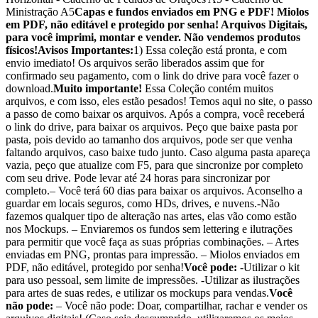
Ministração A5
Capas e fundos enviados em PNG e PDF! Miolos
em PDF, não editável e protegido por senha! Arquivos Digitais,
para você imprimi, montar e vender. Não vendemos produtos
físicos!
Avisos Importantes:
1) Essa coleção está pronta, e com
envio imediato! Os arquivos serão liberados assim que for
confirmado seu pagamento, com o link do drive para você fazer o
download.
Muito importante!
Essa Coleção contém muitos
arquivos, e com isso, eles estão pesados! Temos aqui no site, o passo
a passo de como baixar os arquivos. Após a compra, você receberá
o link do drive, para baixar os arquivos. Peço que baixe pasta por
pasta, pois devido ao tamanho dos arquivos, pode ser que venha
faltando arquivos, caso baixe tudo junto. Caso alguma pasta apareça
vazia, peço que atualize com F5, para que sincronize por completo
com seu drive. Pode levar até 24 horas para sincronizar por
completo.– Você terá 60 dias para baixar os arquivos. Aconselho a
guardar em locais seguros, como HDs, drives, e nuvens.-Não
fazemos qualquer tipo de alteração nas artes, elas vão como estão
nos Mockups. – Enviaremos os fundos sem lettering e ilutrações
para permitir que você faça as suas próprias combinações. – Artes
enviadas em PNG, prontas para impressão. – Miolos enviados em
PDF, não editável, protegido por senha!
Você pode:
-Utilizar o kit
para uso pessoal, sem limite de impressões. -Utilizar as ilustrações
para artes de suas redes, e utilizar os mockups para vendas.
Você
não pode:
– Você não pode: Doar, compartilhar, rachar e vender os