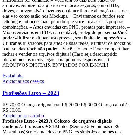
arquivos. Aconselho a guardar em locais seguros, como HDs,
drives, e nuvens.-Não fazemos qualquer tipo de alteração nas artes,
elas vão como estão nos Mockups. – Enviaremos os fundos sem
lettering e ilutrações para permitir que você faça as suas próprias
combinações. – Artes enviadas em PNG, prontas para impressão. –
Miolos enviados em PDF, não editável, protegido por senha!
Você
pode:
-Utilizar o kit para uso pessoal, sem limite de impressões. -
Utilizar as ilustrações para artes de suas redes, e utilizar os mockups
para vendas.
Você não pode:
– Você não pode: Doar, compartilhar,
rachar e vender os arquivos digitais! (Caso seja descumprido,
utilizaremos os meios legais para punir os responsáveis.)–
ARQUIVOS DIGITAIS, ENVIADOS POR E-MAIL!
Espiadinha
Adicionar aos desejos
Profissões Luxo – 2023
R$
70,00
O preço original era: R$ 70,00.
R$
30,00
O preço atual é:
R$ 30,00.
Adicionar ao carrinho
Profissões Luxo - 2023 A Coleçao de arquivos digitais
contém:
72 Profissões + 84 Miolos (Sendo 36 Femininas e 36
Masculinas)Serão enviados em PNG, os símbolos e nomes das