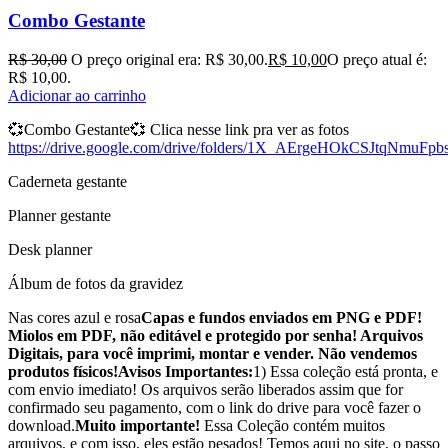
Combo Gestante
R$
30,00
O preço original era: R$ 30,00.
R$
10,00
O preço atual é:
R$ 10,00.
Adicionar ao carrinho
💞
Combo Gestante
💞 Clica nesse link pra ver as fotos
https://drive.google.com/drive/folders/1X_AErgeHOkCSJtqNmuFp
Caderneta gestante
Planner gestante
Desk planner
Álbum de fotos da gravidez
Nas cores azul e rosa
Capas e fundos enviados em PNG e PDF!
Miolos em PDF, não editável e protegido por senha! Arquivos
Digitais, para você imprimi, montar e vender. Não vendemos
produtos físicos!
Avisos Importantes:
1) Essa coleção está pronta, e
com envio imediato! Os arquivos serão liberados assim que for
confirmado seu pagamento, com o link do drive para você fazer o
download.
Muito importante!
Essa Coleção contém muitos
arquivos, e com isso, eles estão pesados! Temos aqui no site, o passo