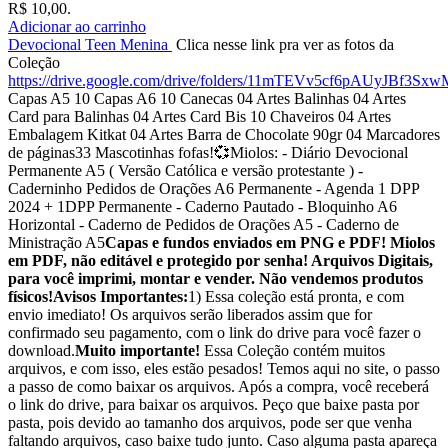
R$ 10,00.
Adicionar ao carrinho
Devocional Teen Menina
Clica nesse link pra ver as fotos da
Coleção
https://drive.google.com/drive/folders/11mTEVv5cf6pAUyJBf3S
Capas A5 10 Capas A6 10 Canecas 04 Artes Balinhas 04 Artes
Card para Balinhas 04 Artes Card Bis 10 Chaveiros 04 Artes
Embalagem Kitkat 04 Artes Barra de Chocolate 90gr 04 Marcadores
de páginas33 Mascotinhas fofas!💞Miolos: - Diário Devocional
Permanente A5 ( Versão Católica e versão protestante ) -
Caderninho Pedidos de Orações A6 Permanente - Agenda 1 DPP
2024 + 1DPP Permanente - Caderno Pautado - Bloquinho A6
Horizontal - Caderno de Pedidos de Orações A5 - Caderno de
Ministração A5
Capas e fundos enviados em PNG e PDF! Miolos
em PDF, não editável e protegido por senha! Arquivos Digitais,
para você imprimi, montar e vender. Não vendemos produtos
físicos!
Avisos Importantes:
1) Essa coleção está pronta, e com
envio imediato! Os arquivos serão liberados assim que for
confirmado seu pagamento, com o link do drive para você fazer o
download.
Muito importante!
Essa Coleção contém muitos
arquivos, e com isso, eles estão pesados! Temos aqui no site, o passo
a passo de como baixar os arquivos. Após a compra, você receberá
o link do drive, para baixar os arquivos. Peço que baixe pasta por
pasta, pois devido ao tamanho dos arquivos, pode ser que venha
faltando arquivos, caso baixe tudo junto. Caso alguma pasta apareça