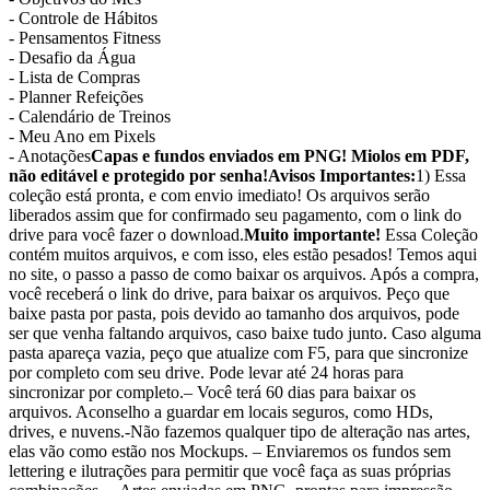
- Controle de Hábitos
- Pensamentos Fitness
- Desafio da Água
- Lista de Compras
- Planner Refeições
- Calendário de Treinos
- Meu Ano em Pixels
- Anotações
Capas e fundos enviados em PNG! Miolos em PDF,
não editável e protegido por senha!
Avisos Importantes:
1) Essa
coleção está pronta, e com envio imediato! Os arquivos serão
liberados assim que for confirmado seu pagamento, com o link do
drive para você fazer o download.
Muito importante!
Essa Coleção
contém muitos arquivos, e com isso, eles estão pesados! Temos aqui
no site, o passo a passo de como baixar os arquivos. Após a compra,
você receberá o link do drive, para baixar os arquivos. Peço que
baixe pasta por pasta, pois devido ao tamanho dos arquivos, pode
ser que venha faltando arquivos, caso baixe tudo junto. Caso alguma
pasta apareça vazia, peço que atualize com F5, para que sincronize
por completo com seu drive. Pode levar até 24 horas para
sincronizar por completo.– Você terá 60 dias para baixar os
arquivos. Aconselho a guardar em locais seguros, como HDs,
drives, e nuvens.-Não fazemos qualquer tipo de alteração nas artes,
elas vão como estão nos Mockups. – Enviaremos os fundos sem
lettering e ilutrações para permitir que você faça as suas próprias