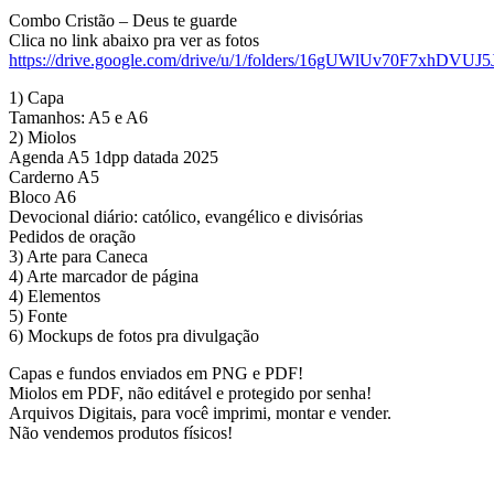
Combo Cristão – Deus te guarde
Clica no link abaixo pra ver as fotos
https://drive.google.com/drive/u/1/folders/16gUWlUv70F7xhDV
1) Capa
Tamanhos: A5 e A6
2) Miolos
Agenda A5 1dpp datada 2025
Carderno A5
Bloco A6
Devocional diário: católico, evangélico e divisórias
Pedidos de oração
3) Arte para Caneca
4) Arte marcador de página
4) Elementos
5) Fonte
6) Mockups de fotos pra divulgação
Capas e fundos enviados em PNG e PDF!
Miolos em PDF, não editável e protegido por senha!
Arquivos Digitais, para você imprimi, montar e vender.
Não vendemos produtos físicos!