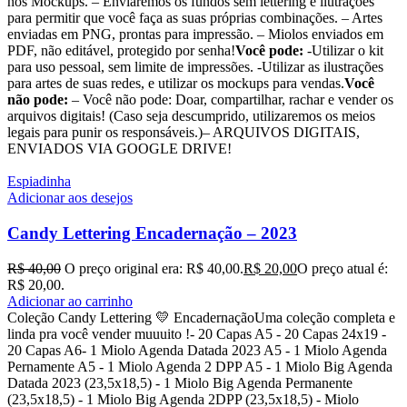
nos Mockups. – Enviaremos os fundos sem lettering e ilutrações
para permitir que você faça as suas próprias combinações. – Artes
enviadas em PNG, prontas para impressão. – Miolos enviados em
PDF, não editável, protegido por senha!
Você pode:
-Utilizar o kit
para uso pessoal, sem limite de impressões. -Utilizar as ilustrações
para artes de suas redes, e utilizar os mockups para vendas.
Você
não pode:
– Você não pode: Doar, compartilhar, rachar e vender os
arquivos digitais! (Caso seja descumprido, utilizaremos os meios
legais para punir os responsáveis.)– ARQUIVOS DIGITAIS,
ENVIADOS VIA GOOGLE DRIVE!
Espiadinha
Adicionar aos desejos
Candy Lettering Encadernação – 2023
R$
40,00
O preço original era: R$ 40,00.
R$
20,00
O preço atual é:
R$ 20,00.
Adicionar ao carrinho
Coleção Candy Lettering 💛 EncadernaçãoUma coleção completa e
linda pra você vender muuuito !- 20 Capas A5 - 20 Capas 24x19 -
20 Capas A6- 1 Miolo Agenda Datada 2023 A5 - 1 Miolo Agenda
Pernamente A5 - 1 Miolo Agenda 2 DPP A5 - 1 Miolo Big Agenda
Datada 2023 (23,5x18,5) - 1 Miolo Big Agenda Permanente
(23,5x18,5) - 1 Miolo Big Agenda 2DPP (23,5x18,5) - Miolo