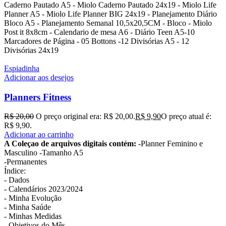
Caderno Pautado A5 - Miolo Caderno Pautado 24x19 - Miolo Life
Planner A5 - Miolo Life Planner BIG 24x19 - Planejamento Diário
Bloco A5 - Planejamento Semanal 10,5x20,5CM - Bloco - Miolo
Post it 8x8cm - Calendario de mesa A6 - Diário Teen A5-10
Marcadores de Página - 05 Bottons -12 Divisórias A5 - 12
Divisórias 24x19
Espiadinha
Adicionar aos desejos
Planners Fitness
R$
20,00
O preço original era: R$ 20,00.
R$
9,90
O preço atual é:
R$ 9,90.
Adicionar ao carrinho
A Coleçao de arquivos digitais contém:
-Planner Feminino e
Masculino -Tamanho A5
-Permanentes
Índice:
- Dados
- Calendários 2023/2024
- Minha Evolução
- Minha Saúde
- Minhas Medidas
- Objetivos do Mês