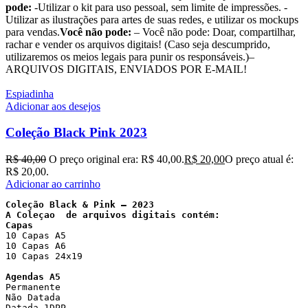
pode:
-Utilizar o kit para uso pessoal, sem limite de impressões. -
Utilizar as ilustrações para artes de suas redes, e utilizar os mockups
para vendas.
Você não pode:
– Você não pode: Doar, compartilhar,
rachar e vender os arquivos digitais! (Caso seja descumprido,
utilizaremos os meios legais para punir os responsáveis.)–
ARQUIVOS DIGITAIS, ENVIADOS POR E-MAIL!
Espiadinha
Adicionar aos desejos
Coleção Black Pink 2023
R$
40,00
O preço original era: R$ 40,00.
R$
20,00
O preço atual é:
R$ 20,00.
Adicionar ao carrinho
Coleção Black & Pink – 2023
A Coleçao  de arquivos digitais contém:
10 Capas A5

10 Capas A6

10 Capas 24x19
Agendas A5
Permanente 

Não Datada

Datada 1DPP
