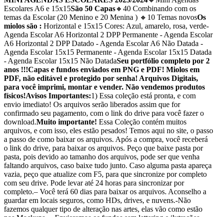
Escolares A6 e 15x15
São 50 Capas
🔸40 Combinando com os
temas da Escolar (20 Menino e 20 Menina ) 🔸10 Temas novos
Os
miolos são :
Horizontal e 15x15 Cores: Azul, amarelo, rosa, verde-
Agenda Escolar A6 Horizontal 2 DPP Permanente - Agenda Escolar
A6 Horizontal 2 DPP Datado - Agenda Escolar A6 Não Datada -
Agenda Escolar 15x15 Permanente - Agenda Escolar 15x15 Datada
- Agenda Escolar 15x15 Não Datada
Seu portfólio completo por 2
anos !!!
Capas e fundos enviados em PNG e PDF! Miolos em
PDF, não editável e protegido por senha! Arquivos Digitais,
para você imprimi, montar e vender. Não vendemos produtos
físicos!
Avisos Importantes:
1) Essa coleção está pronta, e com
envio imediato! Os arquivos serão liberados assim que for
confirmado seu pagamento, com o link do drive para você fazer o
download.
Muito importante!
Essa Coleção contém muitos
arquivos, e com isso, eles estão pesados! Temos aqui no site, o passo
a passo de como baixar os arquivos. Após a compra, você receberá
o link do drive, para baixar os arquivos. Peço que baixe pasta por
pasta, pois devido ao tamanho dos arquivos, pode ser que venha
faltando arquivos, caso baixe tudo junto. Caso alguma pasta apareça
vazia, peço que atualize com F5, para que sincronize por completo
com seu drive. Pode levar até 24 horas para sincronizar por
completo.– Você terá 60 dias para baixar os arquivos. Aconselho a
guardar em locais seguros, como HDs, drives, e nuvens.-Não
fazemos qualquer tipo de alteração nas artes, elas vão como estão