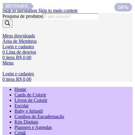
<
DESTAQUE
DESTAQUE
DESTAQUE
67%
60%
63%
50%
51%
55%
50%
Skip to navigation
Skip to main content
Pesquisa de produtos
Meus downloads
Área de Membros
Login e cadastro
0
Lista de desejos
0
itens
R$
0,00
Menu
Login e cadastro
0
itens
R$
0,00
Home
Cards de Colorir
Livros de Colorir
Escolar
Baby e Infantil
Combos de Encadernação
Kits Digitais
Planners e Agendas
Cristã