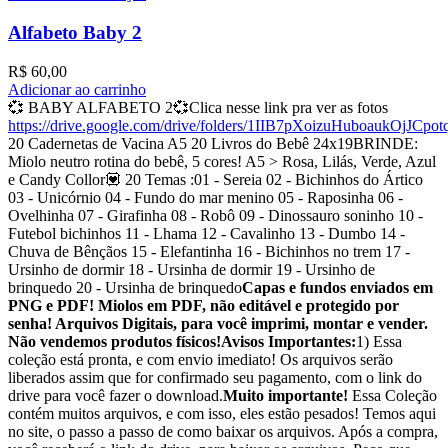
Alfabeto Baby 2
R$
60,00
Adicionar ao carrinho
💞 BABY ALFABETO 2💞Clica nesse link pra ver as fotos
https://drive.google.com/drive/folders/1IIB7pXoizuHuboaukOjJCpo
20 Cadernetas de Vacina A5 20 Livros do Bebê 24x19BRINDE:
Miolo neutro rotina do bebê, 5 cores! A5 > Rosa, Lilás, Verde, Azul
e Candy Collor💟 20 Temas :01 - Sereia 02 - Bichinhos do Ártico
03 - Unicórnio 04 - Fundo do mar menino 05 - Raposinha 06 -
Ovelhinha 07 - Girafinha 08 - Robô 09 - Dinossauro soninho 10 -
Futebol bichinhos 11 - Lhama 12 - Cavalinho 13 - Dumbo 14 -
Chuva de Bênçãos 15 - Elefantinha 16 - Bichinhos no trem 17 -
Ursinho de dormir 18 - Ursinha de dormir 19 - Ursinho de
brinquedo 20 - Ursinha de brinquedo
Capas e fundos enviados em
PNG e PDF! Miolos em PDF, não editável e protegido por
senha! Arquivos Digitais, para você imprimi, montar e vender.
Não vendemos produtos físicos!
Avisos Importantes:
1) Essa
coleção está pronta, e com envio imediato! Os arquivos serão
liberados assim que for confirmado seu pagamento, com o link do
drive para você fazer o download.
Muito importante!
Essa Coleção
contém muitos arquivos, e com isso, eles estão pesados! Temos aqui
no site, o passo a passo de como baixar os arquivos. Após a compra,