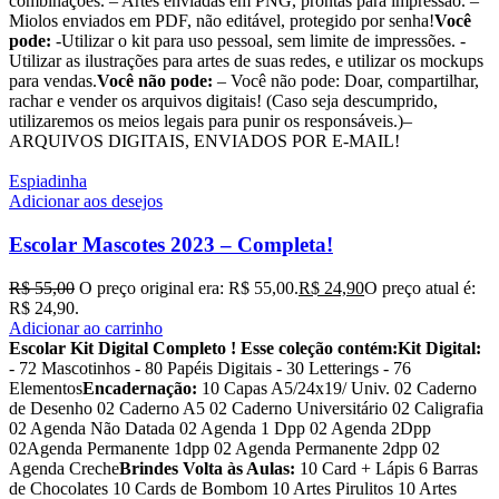
combinações. – Artes enviadas em PNG, prontas para impressão. –
Miolos enviados em PDF, não editável, protegido por senha!
Você
pode:
-Utilizar o kit para uso pessoal, sem limite de impressões. -
Utilizar as ilustrações para artes de suas redes, e utilizar os mockups
para vendas.
Você não pode:
– Você não pode: Doar, compartilhar,
rachar e vender os arquivos digitais! (Caso seja descumprido,
utilizaremos os meios legais para punir os responsáveis.)–
ARQUIVOS DIGITAIS, ENVIADOS POR E-MAIL!
Espiadinha
Adicionar aos desejos
Escolar Mascotes 2023 – Completa!
R$
55,00
O preço original era: R$ 55,00.
R$
24,90
O preço atual é:
R$ 24,90.
Adicionar ao carrinho
Escolar Kit Digital Completo !
Esse coleção contém:
Kit Digital:
- 72 Mascotinhos - 80 Papéis Digitais - 30 Letterings - 76
Elementos
Encadernação:
10 Capas A5/24x19/ Univ. 02 Caderno
de Desenho 02 Caderno A5 02 Caderno Universitário 02 Caligrafia
02 Agenda Não Datada 02 Agenda 1 Dpp 02 Agenda 2Dpp
02Agenda Permanente 1dpp 02 Agenda Permanente 2dpp 02
Agenda Creche
Brindes Volta às Aulas:
10 Card + Lápis 6 Barras
de Chocolates 10 Cards de Bombom 10 Artes Pirulitos 10 Artes