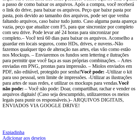
a passo de como baixar os arquivos. Após a compra, você receberá
o link do drive, para baixar os arquivos. Peço que baixe pasta por
pasta, pois devido ao tamanho dos arquivos, pode ser que venha
faltando arquivos, caso baixe tudo junto. Caso alguma pasta apareça
vazia, peço que atualize com F5, para que sincronize por completo
com seu drive. Pode levar até 24 horas para sincronizar por
completo.– Você terá 60 dias para baixar os arquivos. Aconselho a
guardar em locais seguros, como HDs, drives, e nuvens.-Não
fazemos qualquer tipo de alteração nas artes, elas vão como estão
nos Mockups. – Enviaremos os fundos sem lettering e ilutrações
para permitir que você faça as suas próprias combinações. – Artes
enviadas em PNG, prontas para impressão. – Miolos enviados em
PDF, não editável, protegido por senha!
Você pode:
-Utilizar o kit
para uso pessoal, sem limite de impressões. -Utilizar as ilustrações
para artes de suas redes, e utilizar os mockups para vendas.
Você
não pode:
– Você não pode: Doar, compartilhar, rachar e vender os
arquivos digitais! (Caso seja descumprido, utilizaremos os meios
legais para punir os responsáveis.)– ARQUIVOS DIGITAIS,
ENVIADOS VIA GOOGLE DRIVE!
Espiadinha
Adicionar aos desejos