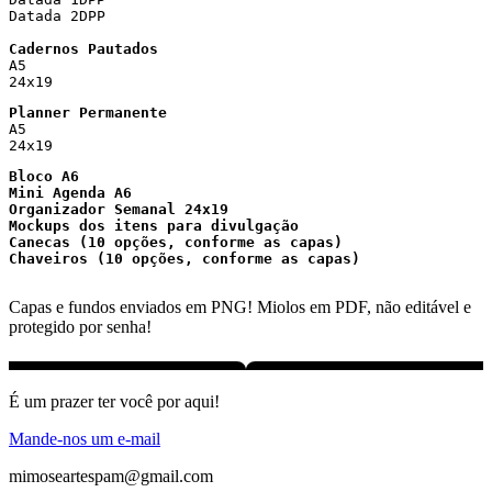
Datada 2DPP

Cadernos Pautados
A5

24x19
Planner Permanente
A5

24x19
Bloco A6
Mini Agenda A6
Organizador Semanal 24x19

Mockups dos itens para divulgação

Canecas (10 opções, conforme as capas)

Chaveiros (10 opções, conforme as capas)

Capas e fundos enviados em PNG! Miolos em PDF, não editável e
protegido por senha!
É um prazer ter você por aqui!
Mande-nos um e-mail
mimoseartespam@gmail.com