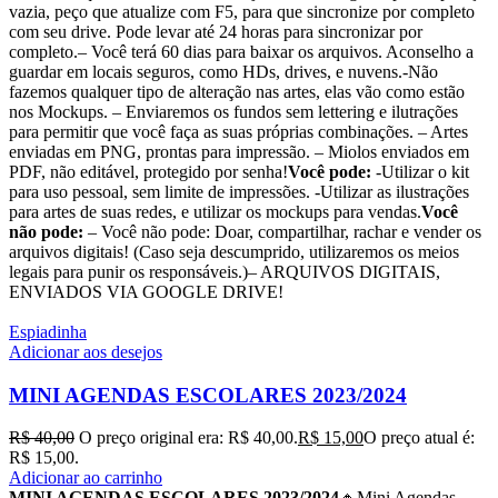
vazia, peço que atualize com F5, para que sincronize por completo
com seu drive. Pode levar até 24 horas para sincronizar por
completo.– Você terá 60 dias para baixar os arquivos. Aconselho a
guardar em locais seguros, como HDs, drives, e nuvens.-Não
fazemos qualquer tipo de alteração nas artes, elas vão como estão
nos Mockups. – Enviaremos os fundos sem lettering e ilutrações
para permitir que você faça as suas próprias combinações. – Artes
enviadas em PNG, prontas para impressão. – Miolos enviados em
PDF, não editável, protegido por senha!
Você pode:
-Utilizar o kit
para uso pessoal, sem limite de impressões. -Utilizar as ilustrações
para artes de suas redes, e utilizar os mockups para vendas.
Você
não pode:
– Você não pode: Doar, compartilhar, rachar e vender os
arquivos digitais! (Caso seja descumprido, utilizaremos os meios
legais para punir os responsáveis.)– ARQUIVOS DIGITAIS,
ENVIADOS VIA GOOGLE DRIVE!
Espiadinha
Adicionar aos desejos
MINI AGENDAS ESCOLARES 2023/2024
R$
40,00
O preço original era: R$ 40,00.
R$
15,00
O preço atual é:
R$ 15,00.
Adicionar ao carrinho
MINI AGENDAS ESCOLARES 2023/2024
🔸Mini Agendas