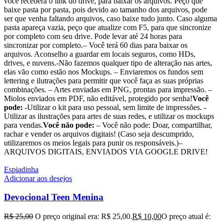
você receberá o link do drive, para baixar os arquivos. Peço que
baixe pasta por pasta, pois devido ao tamanho dos arquivos, pode
ser que venha faltando arquivos, caso baixe tudo junto. Caso alguma
pasta apareça vazia, peço que atualize com F5, para que sincronize
por completo com seu drive. Pode levar até 24 horas para
sincronizar por completo.– Você terá 60 dias para baixar os
arquivos. Aconselho a guardar em locais seguros, como HDs,
drives, e nuvens.-Não fazemos qualquer tipo de alteração nas artes,
elas vão como estão nos Mockups. – Enviaremos os fundos sem
lettering e ilutrações para permitir que você faça as suas próprias
combinações. – Artes enviadas em PNG, prontas para impressão. –
Miolos enviados em PDF, não editável, protegido por senha!
Você
pode:
-Utilizar o kit para uso pessoal, sem limite de impressões. -
Utilizar as ilustrações para artes de suas redes, e utilizar os mockups
para vendas.
Você não pode:
– Você não pode: Doar, compartilhar,
rachar e vender os arquivos digitais! (Caso seja descumprido,
utilizaremos os meios legais para punir os responsáveis.)–
ARQUIVOS DIGITAIS, ENVIADOS VIA GOOGLE DRIVE!
Espiadinha
Adicionar aos desejos
Devocional Teen Menina
R$
25,00
O preço original era: R$ 25,00.
R$
10,00
O preço atual é: