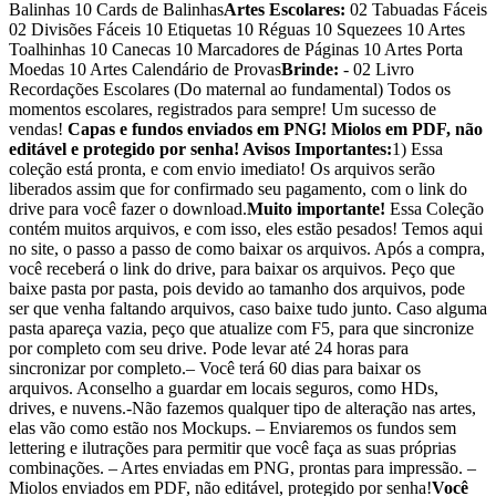
Balinhas 10 Cards de Balinhas
Artes Escolares:
02 Tabuadas Fáceis
02 Divisões Fáceis 10 Etiquetas 10 Réguas 10 Squezees 10 Artes
Toalhinhas 10 Canecas 10 Marcadores de Páginas 10 Artes Porta
Moedas 10 Artes Calendário de Provas
Brinde:
- 02 Livro
Recordações Escolares (Do maternal ao fundamental) Todos os
momentos escolares, registrados para sempre! Um sucesso de
vendas!
Capas e fundos enviados em PNG! Miolos em PDF, não
editável e protegido por senha!
Avisos Importantes:
1) Essa
coleção está pronta, e com envio imediato! Os arquivos serão
liberados assim que for confirmado seu pagamento, com o link do
drive para você fazer o download.
Muito importante!
Essa Coleção
contém muitos arquivos, e com isso, eles estão pesados! Temos aqui
no site, o passo a passo de como baixar os arquivos. Após a compra,
você receberá o link do drive, para baixar os arquivos. Peço que
baixe pasta por pasta, pois devido ao tamanho dos arquivos, pode
ser que venha faltando arquivos, caso baixe tudo junto. Caso alguma
pasta apareça vazia, peço que atualize com F5, para que sincronize
por completo com seu drive. Pode levar até 24 horas para
sincronizar por completo.– Você terá 60 dias para baixar os
arquivos. Aconselho a guardar em locais seguros, como HDs,
drives, e nuvens.-Não fazemos qualquer tipo de alteração nas artes,
elas vão como estão nos Mockups. – Enviaremos os fundos sem
lettering e ilutrações para permitir que você faça as suas próprias
combinações. – Artes enviadas em PNG, prontas para impressão. –
Miolos enviados em PDF, não editável, protegido por senha!
Você