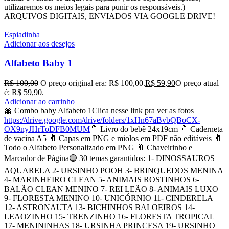
utilizaremos os meios legais para punir os responsáveis.)–
ARQUIVOS DIGITAIS, ENVIADOS VIA GOOGLE DRIVE!
Espiadinha
Adicionar aos desejos
Alfabeto Baby 1
R$
100,00
O preço original era: R$ 100,00.
R$
59,90
O preço atual
é: R$ 59,90.
Adicionar ao carrinho
🎀 Combo baby Alfabeto 1Clica nesse link pra ver as fotos
https://drive.google.com/drive/folders/1xHn67aBvbQBoCX-
OX9nyJHrToDFB0MUM
🔖 Livro do bebê 24x19cm 🔖 Caderneta
de vacina A5 🔖 Capas em PNG e miolos em PDF não editáveis 🔖
Todo o Alfabeto Personalizado em PNG 🔖 Chaveirinho e
Marcador de Página🟣 30 temas garantidos: 1- DINOSSAUROS
AQUARELA 2- URSINHO POOH 3- BRINQUEDOS MENINA
4- MARINHEIRO CLEAN 5- ANIMAIS ROSTINHOS 6-
BALÃO CLEAN MENINO 7- REI LEÃO 8- ANIMAIS LUXO
9- FLORESTA MENINO 10- UNICÓRNIO 11- CINDERELA
12- ASTRONAUTA 13- BICHINHOS BALOEIROS 14-
LEAOZINHO 15- TRENZINHO 16- FLORESTA TROPICAL
17- MENININHAS 18- URSINHA PRINCESA 19- URSINHO