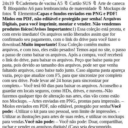
24x19 🔖Caderneta de vacina A5 🔖 Cartão SUS 🔖 Arte de caneca
🔖 Bloquinho A6 para lembrancinha de maternidade 🔖 Mockups de
fotos 🔖 Elementos
Capas e fundos enviados em PNG e PDF!
Miolos em PDF, não editável e protegido por senha! Arquivos
Digitais, para você imprimir, montar e vender. Não vendemos
produtos físicos!
Avisos Importantes:
1) Essa coleção está pronta, e
com envio imediato! Os arquivos serão liberados assim que for
confirmado seu pagamento, com o link do drive para você fazer o
download.
Muito importante!
Essa Coleção contém muitos
arquivos, e com isso, eles estão pesados! Temos aqui no site, o passo
a passo de como baixar os arquivos. Após a compra, você receberá
o link do drive, para baixar os arquivos. Peço que baixe pasta por
pasta, pois devido ao tamanho dos arquivos, pode ser que venha
faltando arquivos, caso baixe tudo junto. Caso alguma pasta apareça
vazia, peço que atualize com F5, para que sincronize por completo
com seu drive. Pode levar até 24 horas para sincronizar por
completo.– Você terá 60 dias para baixar os arquivos. Aconselho a
guardar em locais seguros, como HDs, drives, e nuvens.-Não
fazemos qualquer tipo de alteração nas artes, elas vão como estão
nos Mockups. – Artes enviadas em PNG, prontas para impressão. –
Miolos enviados em PDF, não editável, protegido por senha!
Você
pode:
-Utilizar o kit para uso pessoal, sem limite de impressões. -
Utilizar as ilustrações para artes de suas redes, e utilizar os mockups
para vendas.
Você não pode:
– Você não pode: Doar, compartilhar,
rachar e vender os arquivos digitais! (Caso seja descumprido,