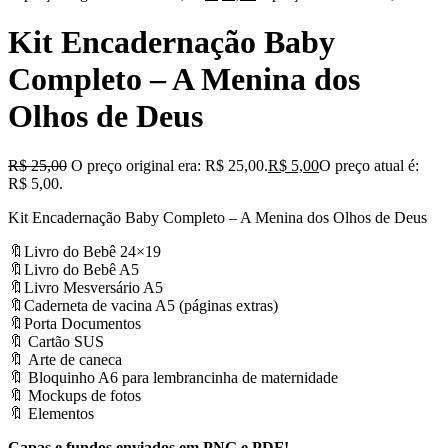
Kit Encadernação Baby
Completo – A Menina dos
Olhos de Deus
R$
25,00
O preço original era: R$ 25,00.
R$
5,00
O preço atual é:
R$ 5,00.
Kit Encadernação Baby Completo – A Menina dos Olhos de Deus
🔖Livro do Bebê 24×19
🔖Livro do Bebê A5
🔖Livro Mesversário A5
🔖Caderneta de vacina A5 (páginas extras)
🔖Porta Documentos
🔖 Cartão SUS
🔖 Arte de caneca
🔖 Bloquinho A6 para lembrancinha de maternidade
🔖 Mockups de fotos
🔖 Elementos
Capas e fundos enviados em PNG e PDF!