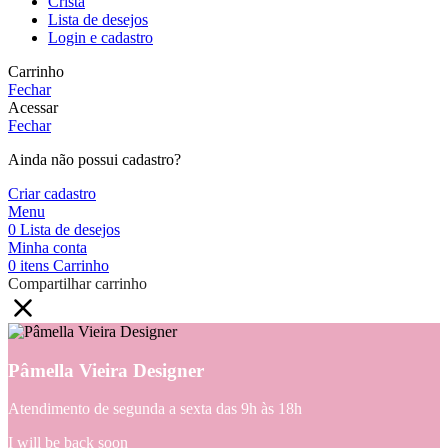
Cristã
Lista de desejos
Login e cadastro
Carrinho
Fechar
Acessar
Fechar
Ainda não possui cadastro?
Criar cadastro
Menu
0
Lista de desejos
Minha conta
0
itens
Carrinho
Compartilhar carrinho
Pâmella Vieira Designer
Atendimento de segunda a sexta das 9h às 18h
I will be back soon