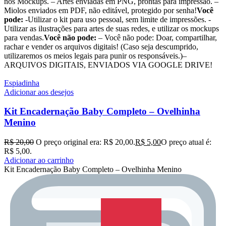
nos Mockups. – Artes enviadas em PNG, prontas para impressão. –
Miolos enviados em PDF, não editável, protegido por senha!
Você
pode:
-Utilizar o kit para uso pessoal, sem limite de impressões. -
Utilizar as ilustrações para artes de suas redes, e utilizar os mockups
para vendas.
Você não pode:
– Você não pode: Doar, compartilhar,
rachar e vender os arquivos digitais! (Caso seja descumprido,
utilizaremos os meios legais para punir os responsáveis.)–
ARQUIVOS DIGITAIS, ENVIADOS VIA GOOGLE DRIVE!
Espiadinha
Adicionar aos desejos
Kit Encadernação Baby Completo – Ovelhinha
Menino
R$
20,00
O preço original era: R$ 20,00.
R$
5,00
O preço atual é:
R$ 5,00.
Adicionar ao carrinho
Kit Encadernação Baby Completo – Ovelhinha Menino