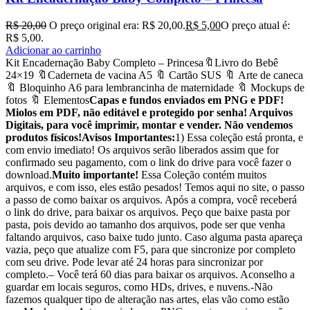
R$
20,00
O preço original era: R$ 20,00.
R$
5,00
O preço atual é:
R$ 5,00.
Adicionar ao carrinho
Kit Encadernação Baby Completo – Princesa🔖Livro do Bebê
24×19 🔖Caderneta de vacina A5 🔖 Cartão SUS 🔖 Arte de caneca
🔖 Bloquinho A6 para lembrancinha de maternidade 🔖 Mockups de
fotos 🔖 Elementos
Capas e fundos enviados em PNG e PDF!
Miolos em PDF, não editável e protegido por senha! Arquivos
Digitais, para você imprimir, montar e vender. Não vendemos
produtos físicos!
Avisos Importantes:
1) Essa coleção está pronta, e
com envio imediato! Os arquivos serão liberados assim que for
confirmado seu pagamento, com o link do drive para você fazer o
download.
Muito importante!
Essa Coleção contém muitos
arquivos, e com isso, eles estão pesados! Temos aqui no site, o passo
a passo de como baixar os arquivos. Após a compra, você receberá
o link do drive, para baixar os arquivos. Peço que baixe pasta por
pasta, pois devido ao tamanho dos arquivos, pode ser que venha
faltando arquivos, caso baixe tudo junto. Caso alguma pasta apareça
vazia, peço que atualize com F5, para que sincronize por completo
com seu drive. Pode levar até 24 horas para sincronizar por
completo.– Você terá 60 dias para baixar os arquivos. Aconselho a
guardar em locais seguros, como HDs, drives, e nuvens.-Não
fazemos qualquer tipo de alteração nas artes, elas vão como estão