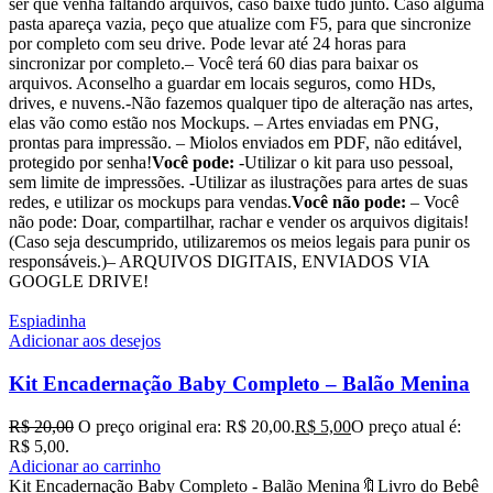
ser que venha faltando arquivos, caso baixe tudo junto. Caso alguma
pasta apareça vazia, peço que atualize com F5, para que sincronize
por completo com seu drive. Pode levar até 24 horas para
sincronizar por completo.– Você terá 60 dias para baixar os
arquivos. Aconselho a guardar em locais seguros, como HDs,
drives, e nuvens.-Não fazemos qualquer tipo de alteração nas artes,
elas vão como estão nos Mockups. – Artes enviadas em PNG,
prontas para impressão. – Miolos enviados em PDF, não editável,
protegido por senha!
Você pode:
-Utilizar o kit para uso pessoal,
sem limite de impressões. -Utilizar as ilustrações para artes de suas
redes, e utilizar os mockups para vendas.
Você não pode:
– Você
não pode: Doar, compartilhar, rachar e vender os arquivos digitais!
(Caso seja descumprido, utilizaremos os meios legais para punir os
responsáveis.)– ARQUIVOS DIGITAIS, ENVIADOS VIA
GOOGLE DRIVE!
Espiadinha
Adicionar aos desejos
Kit Encadernação Baby Completo – Balão Menina
R$
20,00
O preço original era: R$ 20,00.
R$
5,00
O preço atual é:
R$ 5,00.
Adicionar ao carrinho
Kit Encadernação Baby Completo - Balão Menina🔖Livro do Bebê