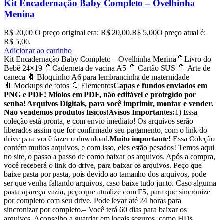
Kit Encadernação Baby Completo – Ovelhinha
Menina
R$
20,00
O preço original era: R$ 20,00.
R$
5,00
O preço atual é:
R$ 5,00.
Adicionar ao carrinho
Kit Encadernação Baby Completo – Ovelhinha Menina🔖Livro do
Bebê 24×19 🔖Caderneta de vacina A5 🔖 Cartão SUS 🔖 Arte de
caneca 🔖 Bloquinho A6 para lembrancinha de maternidade
🔖 Mockups de fotos 🔖 Elementos
Capas e fundos enviados em
PNG e PDF! Miolos em PDF, não editável e protegido por
senha! Arquivos Digitais, para você imprimir, montar e vender.
Não vendemos produtos físicos!
Avisos Importantes:
1) Essa
coleção está pronta, e com envio imediato! Os arquivos serão
liberados assim que for confirmado seu pagamento, com o link do
drive para você fazer o download.
Muito importante!
Essa Coleção
contém muitos arquivos, e com isso, eles estão pesados! Temos aqui
no site, o passo a passo de como baixar os arquivos. Após a compra,
você receberá o link do drive, para baixar os arquivos. Peço que
baixe pasta por pasta, pois devido ao tamanho dos arquivos, pode
ser que venha faltando arquivos, caso baixe tudo junto. Caso alguma
pasta apareça vazia, peço que atualize com F5, para que sincronize
por completo com seu drive. Pode levar até 24 horas para
sincronizar por completo.– Você terá 60 dias para baixar os
arquivos. Aconselho a guardar em locais seguros, como HDs,