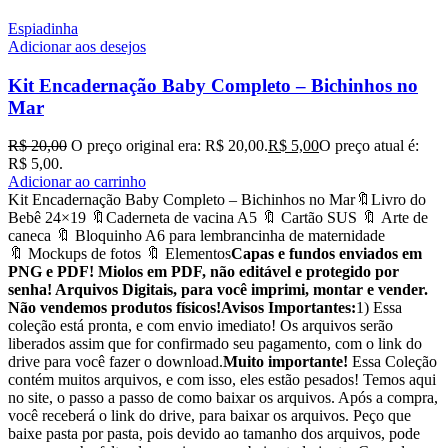
Espiadinha
Adicionar aos desejos
Kit Encadernação Baby Completo – Bichinhos no
Mar
R$
20,00
O preço original era: R$ 20,00.
R$
5,00
O preço atual é:
R$ 5,00.
Adicionar ao carrinho
Kit Encadernação Baby Completo – Bichinhos no Mar🔖Livro do
Bebê 24×19 🔖Caderneta de vacina A5 🔖 Cartão SUS 🔖 Arte de
caneca 🔖 Bloquinho A6 para lembrancinha de maternidade
🔖 Mockups de fotos 🔖 Elementos
Capas e fundos enviados em
PNG e PDF! Miolos em PDF, não editável e protegido por
senha! Arquivos Digitais, para você imprimi, montar e vender.
Não vendemos produtos físicos!
Avisos Importantes:
1) Essa
coleção está pronta, e com envio imediato! Os arquivos serão
liberados assim que for confirmado seu pagamento, com o link do
drive para você fazer o download.
Muito importante!
Essa Coleção
contém muitos arquivos, e com isso, eles estão pesados! Temos aqui
no site, o passo a passo de como baixar os arquivos. Após a compra,
você receberá o link do drive, para baixar os arquivos. Peço que
baixe pasta por pasta, pois devido ao tamanho dos arquivos, pode