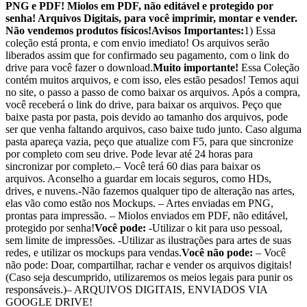
PNG e PDF! Miolos em PDF, não editável e protegido por
senha! Arquivos Digitais, para você imprimir, montar e vender.
Não vendemos produtos físicos!
Avisos Importantes:
1) Essa
coleção está pronta, e com envio imediato! Os arquivos serão
liberados assim que for confirmado seu pagamento, com o link do
drive para você fazer o download.
Muito importante!
Essa Coleção
contém muitos arquivos, e com isso, eles estão pesados! Temos aqui
no site, o passo a passo de como baixar os arquivos. Após a compra,
você receberá o link do drive, para baixar os arquivos. Peço que
baixe pasta por pasta, pois devido ao tamanho dos arquivos, pode
ser que venha faltando arquivos, caso baixe tudo junto. Caso alguma
pasta apareça vazia, peço que atualize com F5, para que sincronize
por completo com seu drive. Pode levar até 24 horas para
sincronizar por completo.– Você terá 60 dias para baixar os
arquivos. Aconselho a guardar em locais seguros, como HDs,
drives, e nuvens.-Não fazemos qualquer tipo de alteração nas artes,
elas vão como estão nos Mockups. – Artes enviadas em PNG,
prontas para impressão. – Miolos enviados em PDF, não editável,
protegido por senha!
Você pode:
-Utilizar o kit para uso pessoal,
sem limite de impressões. -Utilizar as ilustrações para artes de suas
redes, e utilizar os mockups para vendas.
Você não pode:
– Você
não pode: Doar, compartilhar, rachar e vender os arquivos digitais!
(Caso seja descumprido, utilizaremos os meios legais para punir os
responsáveis.)– ARQUIVOS DIGITAIS, ENVIADOS VIA
GOOGLE DRIVE!