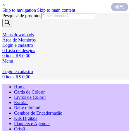
<
80%
75%
75%
75%
75%
75%
75%
75%
40%
Skip to navigation
Skip to main content
Pesquisa de produtos
Meus downloads
Área de Membros
Login e cadastro
0
Lista de desejos
0
itens
R$
0,00
Menu
Login e cadastro
0
itens
R$
0,00
Home
Cards de Colorir
Livros de Colorir
Escolar
Baby e Infantil
Combos de Encadernação
Kits Digitais
Planners e Agendas
Cristã