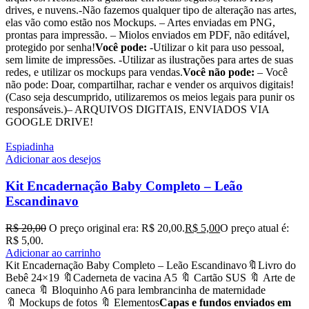
drives, e nuvens.-Não fazemos qualquer tipo de alteração nas artes,
elas vão como estão nos Mockups. – Artes enviadas em PNG,
prontas para impressão. – Miolos enviados em PDF, não editável,
protegido por senha!
Você pode:
-Utilizar o kit para uso pessoal,
sem limite de impressões. -Utilizar as ilustrações para artes de suas
redes, e utilizar os mockups para vendas.
Você não pode:
– Você
não pode: Doar, compartilhar, rachar e vender os arquivos digitais!
(Caso seja descumprido, utilizaremos os meios legais para punir os
responsáveis.)– ARQUIVOS DIGITAIS, ENVIADOS VIA
GOOGLE DRIVE!
Espiadinha
Adicionar aos desejos
Kit Encadernação Baby Completo – Leão
Escandinavo
R$
20,00
O preço original era: R$ 20,00.
R$
5,00
O preço atual é:
R$ 5,00.
Adicionar ao carrinho
Kit Encadernação Baby Completo – Leão Escandinavo🔖Livro do
Bebê 24×19 🔖Caderneta de vacina A5 🔖 Cartão SUS 🔖 Arte de
caneca 🔖 Bloquinho A6 para lembrancinha de maternidade
🔖 Mockups de fotos 🔖 Elementos
Capas e fundos enviados em