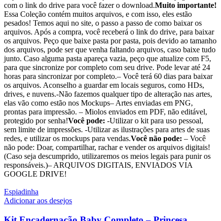
com o link do drive para você fazer o download.
Muito importante!
Essa Coleção contém muitos arquivos, e com isso, eles estão
pesados! Temos aqui no site, o passo a passo de como baixar os
arquivos. Após a compra, você receberá o link do drive, para baixar
os arquivos. Peço que baixe pasta por pasta, pois devido ao tamanho
dos arquivos, pode ser que venha faltando arquivos, caso baixe tudo
junto. Caso alguma pasta apareça vazia, peço que atualize com F5,
para que sincronize por completo com seu drive. Pode levar até 24
horas para sincronizar por completo.– Você terá 60 dias para baixar
os arquivos. Aconselho a guardar em locais seguros, como HDs,
drives, e nuvens.-Não fazemos qualquer tipo de alteração nas artes,
elas vão como estão nos Mockups– Artes enviadas em PNG,
prontas para impressão. – Miolos enviados em PDF, não editável,
protegido por senha!
Você pode:
-Utilizar o kit para uso pessoal,
sem limite de impressões. -Utilizar as ilustrações para artes de suas
redes, e utilizar os mockups para vendas.
Você não pode:
– Você
não pode: Doar, compartilhar, rachar e vender os arquivos digitais!
(Caso seja descumprido, utilizaremos os meios legais para punir os
responsáveis.)– ARQUIVOS DIGITAIS, ENVIADOS VIA
GOOGLE DRIVE!
Espiadinha
Adicionar aos desejos
Kit Encadernação Baby Completo – Princesa