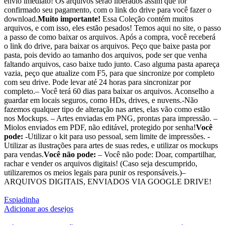
envio imediato! Os arquivos serão liberados assim que for
confirmado seu pagamento, com o link do drive para você fazer o
download.
Muito importante!
Essa Coleção contém muitos
arquivos, e com isso, eles estão pesados! Temos aqui no site, o passo
a passo de como baixar os arquivos. Após a compra, você receberá
o link do drive, para baixar os arquivos. Peço que baixe pasta por
pasta, pois devido ao tamanho dos arquivos, pode ser que venha
faltando arquivos, caso baixe tudo junto. Caso alguma pasta apareça
vazia, peço que atualize com F5, para que sincronize por completo
com seu drive. Pode levar até 24 horas para sincronizar por
completo.– Você terá 60 dias para baixar os arquivos. Aconselho a
guardar em locais seguros, como HDs, drives, e nuvens.-Não
fazemos qualquer tipo de alteração nas artes, elas vão como estão
nos Mockups. – Artes enviadas em PNG, prontas para impressão. –
Miolos enviados em PDF, não editável, protegido por senha!
Você
pode:
-Utilizar o kit para uso pessoal, sem limite de impressões. -
Utilizar as ilustrações para artes de suas redes, e utilizar os mockups
para vendas.
Você não pode:
– Você não pode: Doar, compartilhar,
rachar e vender os arquivos digitais! (Caso seja descumprido,
utilizaremos os meios legais para punir os responsáveis.)–
ARQUIVOS DIGITAIS, ENVIADOS VIA GOOGLE DRIVE!
Espiadinha
Adicionar aos desejos