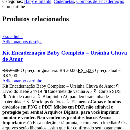
Categorias:
Baby e Infantil
,
Cadernetas
,
Combos de Encadernação
Compartilhe
Produtos relacionados
Espiadinha
Adicionar aos desejos
Kit Encadernação Baby Completo – Ursinha Chuva
de Amor
R$
20,00
O preço original era: R$ 20,00.
R$
5,00
O preço atual é:
R$ 5,00.
Adicionar ao carrinho
Kit Encadernação Baby Completo – Ursinha Chuva de Amor🔖
Livro do Bebê 24×19 🔖Caderneta de vacina A5 🔖 Cartão SUS
🔖 Arte de caneca 🔖 Bloquinho A6 para lembrancinha de
maternidade 🔖 Mockups de fotos 🔖 Elementos
Capas e fundos
enviados em PNG e PDF! Miolos em PDF, não editável e
protegido por senha! Arquivos Digitais, para você imprimir,
montar e vender. Não vendemos produtos físicos!
Avisos
Importantes:
1) Essa coleção está pronta, e com envio imediato! Os
arquivos serão liberados assim que for confirmado seu pagamento,