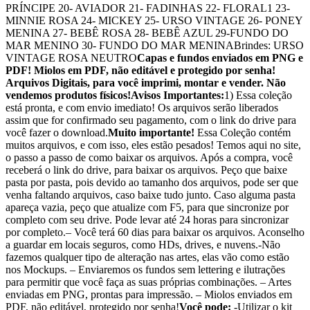
PRÍNCIPE 20- AVIADOR 21- FADINHAS 22- FLORAL1 23-
MINNIE ROSA 24- MICKEY 25- URSO VINTAGE 26- PONEY
MENINA 27- BEBÊ ROSA 28- BEBÊ AZUL 29-FUNDO DO
MAR MENINO 30- FUNDO DO MAR MENINABrindes: URSO
VINTAGE ROSA NEUTRO
Capas e fundos enviados em PNG e
PDF! Miolos em PDF, não editável e protegido por senha!
Arquivos Digitais, para você imprimi, montar e vender. Não
vendemos produtos físicos!
Avisos Importantes:
1) Essa coleção
está pronta, e com envio imediato! Os arquivos serão liberados
assim que for confirmado seu pagamento, com o link do drive para
você fazer o download.
Muito importante!
Essa Coleção contém
muitos arquivos, e com isso, eles estão pesados! Temos aqui no site,
o passo a passo de como baixar os arquivos. Após a compra, você
receberá o link do drive, para baixar os arquivos. Peço que baixe
pasta por pasta, pois devido ao tamanho dos arquivos, pode ser que
venha faltando arquivos, caso baixe tudo junto. Caso alguma pasta
apareça vazia, peço que atualize com F5, para que sincronize por
completo com seu drive. Pode levar até 24 horas para sincronizar
por completo.– Você terá 60 dias para baixar os arquivos. Aconselho
a guardar em locais seguros, como HDs, drives, e nuvens.-Não
fazemos qualquer tipo de alteração nas artes, elas vão como estão
nos Mockups. – Enviaremos os fundos sem lettering e ilutrações
para permitir que você faça as suas próprias combinações. – Artes
enviadas em PNG, prontas para impressão. – Miolos enviados em
PDF, não editável, protegido por senha!
Você pode:
-Utilizar o kit