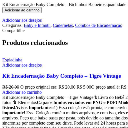
Kit Encadernação Baby Completo – Bichinhos Baloeiros quantidade
Adicionar ao carrinho
Adicionar aos desejos
Categorias:
Baby e Infantil
,
Cadernetas
,
Combos de Encadernação
Compartilhe
Produtos relacionados
Espiadinha
Adicionar aos desejos
Kit Encadernação Baby Completo – Tigre Vintage
R$
20,00
O preço original era: R$ 20,00.
R$
5,00
O preço atual é: R$ 
Adicionar ao carrinho
Kit Encadernação Baby Completo – Tigre Vintage🔖Livro do Bebê 2
fotos 🔖 Elementos
Capas e fundos enviados em PNG e PDF! Miolos
físicos!
Avisos Importantes:
1) Essa coleção está pronta, e com envio
importante!
Essa Coleção contém muitos arquivos, e com isso, eles e
arquivos. Peço que baixe pasta por pasta, pois devido ao tamanho dos
sincronize por completo com seu drive. Pode levar até 24 horas para 