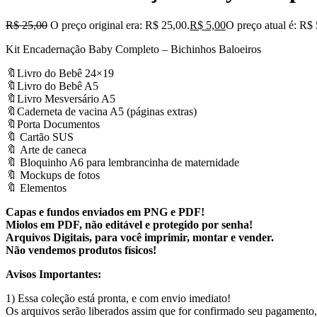
R$
25,00
O preço original era: R$ 25,00.
R$
5,00
O preço atual é: R$ 
Kit Encadernação Baby Completo – Bichinhos Baloeiros
🔖Livro do Bebê 24×19
🔖Livro do Bebê A5
🔖Livro Mesversário A5
🔖Caderneta de vacina A5 (páginas extras)
🔖Porta Documentos
🔖 Cartão SUS
🔖 Arte de caneca
🔖 Bloquinho A6 para lembrancinha de maternidade
🔖 Mockups de fotos
🔖 Elementos
Capas e fundos enviados em PNG e PDF!
Miolos em PDF, não editável e protegido por senha!
Arquivos Digitais, para você imprimir, montar e vender.
Não vendemos produtos físicos!
Avisos Importantes:
1) Essa coleção está pronta, e com envio imediato!
Os arquivos serão liberados assim que for confirmado seu pagamento,