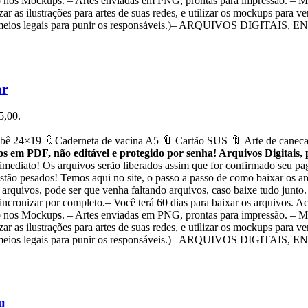
ão nos Mockups. – Artes enviadas em PNG, prontas para impressão. – M
zar as ilustrações para artes de suas redes, e utilizar os mockups para v
mos os meios legais para punir os responsáveis.)– ARQUIVOS DIGI
ar
5,00.
ê 24×19 🔖Caderneta de vacina A5 🔖 Cartão SUS 🔖 Arte de caneca
 em PDF, não editável e protegido por senha! Arquivos Digitais,
 imediato! Os arquivos serão liberados assim que for confirmado seu p
stão pesados! Temos aqui no site, o passo a passo de como baixar os ar
 arquivos, pode ser que venha faltando arquivos, caso baixe tudo junto
sincronizar por completo.– Você terá 60 dias para baixar os arquivos. 
ão nos Mockups. – Artes enviadas em PNG, prontas para impressão. – M
zar as ilustrações para artes de suas redes, e utilizar os mockups para v
mos os meios legais para punir os responsáveis.)– ARQUIVOS DIGI
u