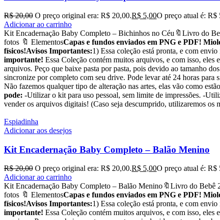
R$
20,00
O preço original era: R$ 20,00.
R$
5,00
O preço atual é: R$ 
Adicionar ao carrinho
Kit Encadernação Baby Completo – Bichinhos no Céu🔖Livro do Beb
fotos 🔖 Elementos
Capas e fundos enviados em PNG e PDF! Miolos
físicos!
Avisos Importantes:
1) Essa coleção está pronta, e com envio
importante!
Essa Coleção contém muitos arquivos, e com isso, eles e
arquivos. Peço que baixe pasta por pasta, pois devido ao tamanho dos
sincronize por completo com seu drive. Pode levar até 24 horas para 
Não fazemos qualquer tipo de alteração nas artes, elas vão como est
pode:
-Utilizar o kit para uso pessoal, sem limite de impressões. -Utili
vender os arquivos digitais! (Caso seja descumprido, utilizar
Espiadinha
Adicionar aos desejos
Kit Encadernação Baby Completo – Balão Menino
R$
20,00
O preço original era: R$ 20,00.
R$
5,00
O preço atual é: R$ 
Adicionar ao carrinho
Kit Encadernação Baby Completo – Balão Menino🔖Livro do Bebê 2
fotos 🔖 Elementos
Capas e fundos enviados em PNG e PDF! Miolos
físicos!
Avisos Importantes:
1) Essa coleção está pronta, e com envio
importante!
Essa Coleção contém muitos arquivos, e com isso, eles e