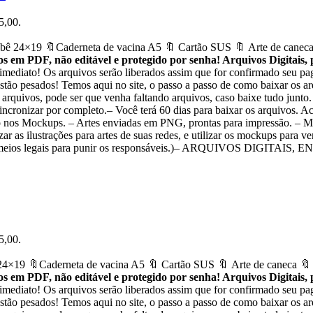
5,00.
ê 24×19 🔖Caderneta de vacina A5 🔖 Cartão SUS 🔖 Arte de caneca
 em PDF, não editável e protegido por senha! Arquivos Digitais,
 imediato! Os arquivos serão liberados assim que for confirmado seu p
stão pesados! Temos aqui no site, o passo a passo de como baixar os ar
 arquivos, pode ser que venha faltando arquivos, caso baixe tudo junto
sincronizar por completo.– Você terá 60 dias para baixar os arquivos. 
ão nos Mockups. – Artes enviadas em PNG, prontas para impressão. – M
zar as ilustrações para artes de suas redes, e utilizar os mockups para v
emos os meios legais para punir os responsáveis.)– ARQUIVOS DIG
5,00.
4×19 🔖Caderneta de vacina A5 🔖 Cartão SUS 🔖 Arte de caneca 🔖
 em PDF, não editável e protegido por senha! Arquivos Digitais,
 imediato! Os arquivos serão liberados assim que for confirmado seu p
stão pesados! Temos aqui no site, o passo a passo de como baixar os ar