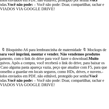
iolos enviados em PDF, não editável, protegido por senha!
Você
endas.
Você não pode:
– Você não pode: Doar, compartilhar, rachar e
TAIS, ENVIADOS VIA GOOGLE DRIVE!
 🔖 Bloquinho A6 para lembrancinha de maternidade 🔖 Mockups de
 para você imprimi, montar e vender. Não vendemos produtos
agamento, com o link do drive para você fazer o download.
Muito
quivos. Após a compra, você receberá o link do drive, para baixar os
. Caso alguma pasta apareça vazia, peço que atualize com F5, para que
Aconselho a guardar em locais seguros, como HDs, drives, e nuvens.-
iolos enviados em PDF, não editável, protegido por senha!
Você
endas.
Você não pode:
– Você não pode: Doar, compartilhar, rachar e
TAIS, ENVIADOS VIA GOOGLE DRIVE!