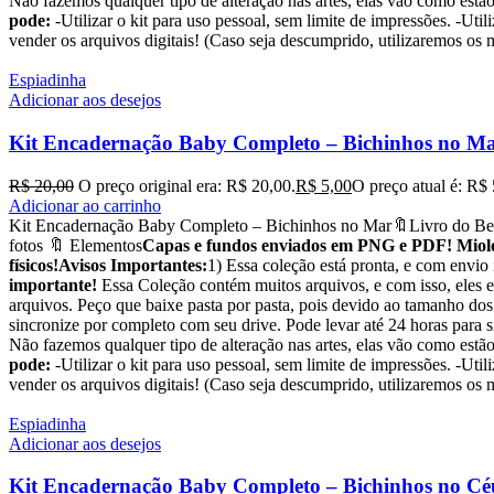
Não fazemos qualquer tipo de alteração nas artes, elas vão como est
pode:
-Utilizar o kit para uso pessoal, sem limite de impressões. -Utili
vender os arquivos digitais! (Caso seja descumprido, utilizare
Espiadinha
Adicionar aos desejos
Kit Encadernação Baby Completo – Bichinhos no M
R$
20,00
O preço original era: R$ 20,00.
R$
5,00
O preço atual é: R$ 
Adicionar ao carrinho
Kit Encadernação Baby Completo – Bichinhos no Mar🔖Livro do Beb
fotos 🔖 Elementos
Capas e fundos enviados em PNG e PDF! Miolos
físicos!
Avisos Importantes:
1) Essa coleção está pronta, e com envio
importante!
Essa Coleção contém muitos arquivos, e com isso, eles e
arquivos. Peço que baixe pasta por pasta, pois devido ao tamanho dos
sincronize por completo com seu drive. Pode levar até 24 horas para 
Não fazemos qualquer tipo de alteração nas artes, elas vão como est
pode:
-Utilizar o kit para uso pessoal, sem limite de impressões. -Utili
vender os arquivos digitais! (Caso seja descumprido, utilizare
Espiadinha
Adicionar aos desejos
Kit Encadernação Baby Completo – Bichinhos no Cé