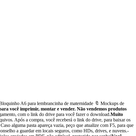
Bloquinho A6 para lembrancinha de maternidade 🔖 Mockups de
 para você imprimir, montar e vender. Não vendemos produtos
agamento, com o link do drive para você fazer o download.
Muito
quivos. Após a compra, você receberá o link do drive, para baixar os
. Caso alguma pasta apareça vazia, peço que atualize com F5, para que
Aconselho a guardar em locais seguros, como HDs, drives, e nuvens.-