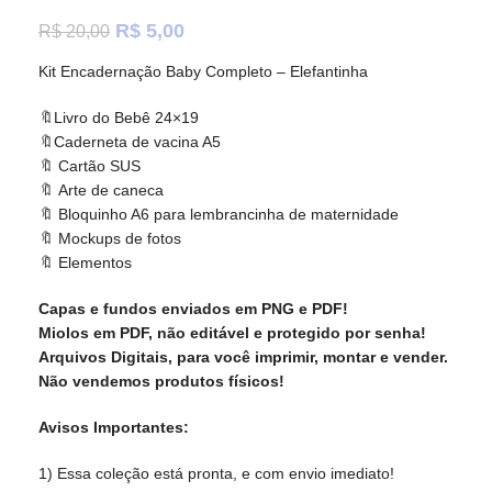
R$
5,00
R$
20,00
Kit Encadernação Baby Completo – Elefantinha
🔖Livro do Bebê 24×19
🔖Caderneta de vacina A5
🔖 Cartão SUS
🔖 Arte de caneca
🔖 Bloquinho A6 para lembrancinha de maternidade
🔖 Mockups de fotos
🔖 Elementos
Capas e fundos enviados em PNG e PDF!
Miolos em PDF, não editável e protegido por senha!
Arquivos Digitais, para você imprimir, montar e vender.
Não vendemos produtos físicos!
Avisos Importantes:
1) Essa coleção está pronta, e com envio imediato!