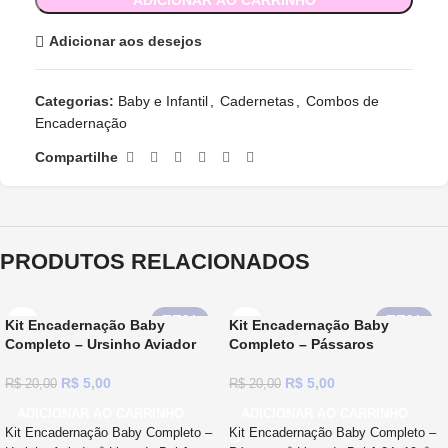
Adicionar aos desejos
Categorias:
Baby e Infantil
,
Cadernetas
,
Combos de
Encadernação
Compartilhe
PRODUTOS RELACIONADOS
75%
75%
Kit Encadernação Baby
Kit Encadernação Baby
Completo – Ursinho Aviador
Completo – Pássaros
R$
5,00
R$
5,00
R$
20,00
R$
20,00
ADICIONAR AO CARRINHO
ADICIONAR AO CARRINHO
Kit Encadernação Baby Completo –
Kit Encadernação Baby Completo –