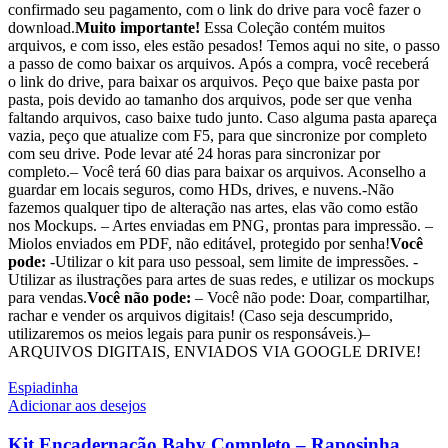
confirmado seu pagamento, com o link do drive para você fazer o
download.
Muito importante!
Essa Coleção contém muitos
arquivos, e com isso, eles estão pesados! Temos aqui no site, o passo
a passo de como baixar os arquivos. Após a compra, você receberá
o link do drive, para baixar os arquivos. Peço que baixe pasta por
pasta, pois devido ao tamanho dos arquivos, pode ser que venha
faltando arquivos, caso baixe tudo junto. Caso alguma pasta apareça
vazia, peço que atualize com F5, para que sincronize por completo
com seu drive. Pode levar até 24 horas para sincronizar por
completo.– Você terá 60 dias para baixar os arquivos. Aconselho a
guardar em locais seguros, como HDs, drives, e nuvens.-Não
fazemos qualquer tipo de alteração nas artes, elas vão como estão
nos Mockups. – Artes enviadas em PNG, prontas para impressão. –
Miolos enviados em PDF, não editável, protegido por senha!
Você
pode:
-Utilizar o kit para uso pessoal, sem limite de impressões. -
Utilizar as ilustrações para artes de suas redes, e utilizar os mockups
para vendas.
Você não pode:
– Você não pode: Doar, compartilhar,
rachar e vender os arquivos digitais! (Caso seja descumprido,
utilizaremos os meios legais para punir os responsáveis.)–
ARQUIVOS DIGITAIS, ENVIADOS VIA GOOGLE DRIVE!
Espiadinha
Adicionar aos desejos
Kit Encadernação Baby Completo – Raposinha