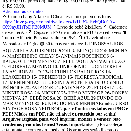
R$
100,00
O preço original era: R$ 100,00.
R$
59,90
O preço atual
é: R$ 59,90.
Adicionar ao carrinho
🎀 Combo baby Alfabeto 1Clica nesse link pra ver as fotos
https://drive.google.com/drive/folders/1xHn67aBvbQBoCX-
OX9nyJHrToDFB0MUM
🔖 Livro do bebê 24x19cm 🔖 Caderneta
de vacina A5 🔖 Capas em PNG e miolos em PDF não editáveis 🔖
Todo o Alfabeto Personalizado em PNG 🔖 Chaveirinho e
Marcador de Página🟣 30 temas garantidos: 1- DINOSSAUROS
AQUARELA 2- URSINHO POOH 3- BRINQUEDOS MENINA
4- MARINHEIRO CLEAN 5- ANIMAIS ROSTINHOS 6-
BALÃO CLEAN MENINO 7- REI LEÃO 8- ANIMAIS LUXO
9- FLORESTA MENINO 10- UNICÓRNIO 11- CINDERELA
12- ASTRONAUTA 13- BICHINHOS BALOEIROS 14-
LEAOZINHO 15- TRENZINHO 16- FLORESTA TROPICAL
17- MENININHAS 18- URSINHA PRINCESA 19- URSINHO
PRÍNCIPE 20- AVIADOR 21- FADINHAS 22- FLORAL1 23-
MINNIE ROSA 24- MICKEY 25- URSO VINTAGE 26- PONEY
MENINA 27- BEBÊ ROSA 28- BEBÊ AZUL 29-FUNDO DO
MAR MENINO 30- FUNDO DO MAR MENINABrindes: URSO
VINTAGE ROSA NEUTRO
Capas e fundos enviados em PNG e
PDF! Miolos em PDF, não editável e protegido por senha!
Arquivos Digitais, para você imprimi, montar e vender. Não
vendemos produtos físicos!
Avisos Importantes:
1) Essa coleção
está pronta, e com envio imediato! Os arquivos serão liberados