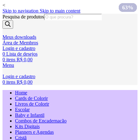
<
75%
75%
75%
75%
75%
75%
40%
63%
Skip to navigation
Skip to main content
Pesquisa de produtos
Meus downloads
Área de Membros
Login e cadastro
0
Lista de desejos
0
itens
R$
0,00
Menu
Login e cadastro
0
itens
R$
0,00
Home
Cards de Colorir
Livros de Colorir
Escolar
Baby e Infantil
Combos de Encadernação
Kits Digitais
Planners e Agendas
Cristã