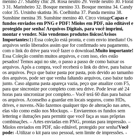
menino 27. Shabby chic 28. Rosa neutro 29. Verde neutro 30. Floral
3 31. Marinheiro 32. Bosque menino 33. Bosque menina 34. Candy
color 35. Ursinho skatista 36. Coelhinha 37. Panda menina 38.
Sunshine menina 39. Sunshine menino 40. Circo vintage
Capas e
fundos enviados em PNG e PDF! Miolos em PDF, não editável e
protegido por senha! Arquivos Digitais, para você imprimi,
montar e vender. Não vendemos produtos físicos!
Avisos
Importantes:
1) Essa coleção está pronta, e com envio imediato! Os
arquivos serão liberados assim que for confirmado seu pagamento,
com o link do drive para você fazer o download.
Muito importante!
Essa Coleção contém muitos arquivos, e com isso, eles estão
pesados! Temos aqui no site, o passo a passo de como baixar os
arquivos. Após a compra, você receberá o link do drive, para baixar
os arquivos. Peço que baixe pasta por pasta, pois devido ao tamanho
dos arquivos, pode ser que venha faltando arquivos, caso baixe tudo
junto. Caso alguma pasta apareça vazia, peço que atualize com F5,
para que sincronize por completo com seu drive. Pode levar até 24
horas para sincronizar por completo.– Você terá 60 dias para baixar
os arquivos. Aconselho a guardar em locais seguros, como HDs,
drives, e nuvens.-Não fazemos qualquer tipo de alteração nas artes,
elas vão como estão nos Mockups. – Enviaremos os fundos sem
lettering e ilutrações para permitir que você faça as suas próprias
combinações. – Artes enviadas em PNG, prontas para impressão. –
Miolos enviados em PDF, não editável, protegido por senha!
Você
pode:
-Utilizar o kit para uso pessoal, sem limite de impressões. -