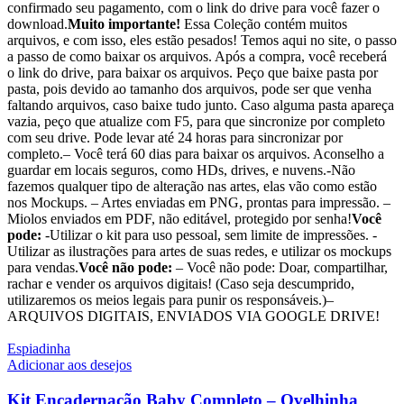
confirmado seu pagamento, com o link do drive para você fazer o
download.
Muito importante!
Essa Coleção contém muitos
arquivos, e com isso, eles estão pesados! Temos aqui no site, o passo
a passo de como baixar os arquivos. Após a compra, você receberá
o link do drive, para baixar os arquivos. Peço que baixe pasta por
pasta, pois devido ao tamanho dos arquivos, pode ser que venha
faltando arquivos, caso baixe tudo junto. Caso alguma pasta apareça
vazia, peço que atualize com F5, para que sincronize por completo
com seu drive. Pode levar até 24 horas para sincronizar por
completo.– Você terá 60 dias para baixar os arquivos. Aconselho a
guardar em locais seguros, como HDs, drives, e nuvens.-Não
fazemos qualquer tipo de alteração nas artes, elas vão como estão
nos Mockups. – Artes enviadas em PNG, prontas para impressão. –
Miolos enviados em PDF, não editável, protegido por senha!
Você
pode:
-Utilizar o kit para uso pessoal, sem limite de impressões. -
Utilizar as ilustrações para artes de suas redes, e utilizar os mockups
para vendas.
Você não pode:
– Você não pode: Doar, compartilhar,
rachar e vender os arquivos digitais! (Caso seja descumprido,
utilizaremos os meios legais para punir os responsáveis.)–
ARQUIVOS DIGITAIS, ENVIADOS VIA GOOGLE DRIVE!
Espiadinha
Adicionar aos desejos
Kit Encadernação Baby Completo – Ovelhinha