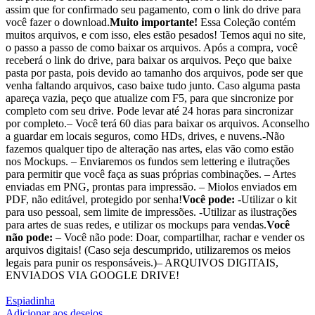
assim que for confirmado seu pagamento, com o link do drive para
você fazer o download.
Muito importante!
Essa Coleção contém
muitos arquivos, e com isso, eles estão pesados! Temos aqui no site,
o passo a passo de como baixar os arquivos. Após a compra, você
receberá o link do drive, para baixar os arquivos. Peço que baixe
pasta por pasta, pois devido ao tamanho dos arquivos, pode ser que
venha faltando arquivos, caso baixe tudo junto. Caso alguma pasta
apareça vazia, peço que atualize com F5, para que sincronize por
completo com seu drive. Pode levar até 24 horas para sincronizar
por completo.– Você terá 60 dias para baixar os arquivos. Aconselho
a guardar em locais seguros, como HDs, drives, e nuvens.-Não
fazemos qualquer tipo de alteração nas artes, elas vão como estão
nos Mockups. – Enviaremos os fundos sem lettering e ilutrações
para permitir que você faça as suas próprias combinações. – Artes
enviadas em PNG, prontas para impressão. – Miolos enviados em
PDF, não editável, protegido por senha!
Você pode:
-Utilizar o kit
para uso pessoal, sem limite de impressões. -Utilizar as ilustrações
para artes de suas redes, e utilizar os mockups para vendas.
Você
não pode:
– Você não pode: Doar, compartilhar, rachar e vender os
arquivos digitais! (Caso seja descumprido, utilizaremos os meios
legais para punir os responsáveis.)– ARQUIVOS DIGITAIS,
ENVIADOS VIA GOOGLE DRIVE!
Espiadinha
Adicionar aos desejos