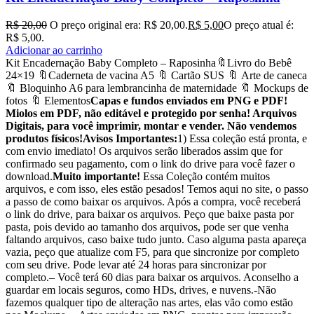
R$
20,00
O preço original era: R$ 20,00.
R$
5,00
O preço atual é:
R$ 5,00.
Adicionar ao carrinho
Kit Encadernação Baby Completo – Raposinha🔖Livro do Bebê
24×19 🔖Caderneta de vacina A5 🔖 Cartão SUS 🔖 Arte de caneca
🔖 Bloquinho A6 para lembrancinha de maternidade 🔖 Mockups de
fotos 🔖 Elementos
Capas e fundos enviados em PNG e PDF!
Miolos em PDF, não editável e protegido por senha! Arquivos
Digitais, para você imprimir, montar e vender. Não vendemos
produtos físicos!
Avisos Importantes:
1) Essa coleção está pronta, e
com envio imediato! Os arquivos serão liberados assim que for
confirmado seu pagamento, com o link do drive para você fazer o
download.
Muito importante!
Essa Coleção contém muitos
arquivos, e com isso, eles estão pesados! Temos aqui no site, o passo
a passo de como baixar os arquivos. Após a compra, você receberá
o link do drive, para baixar os arquivos. Peço que baixe pasta por
pasta, pois devido ao tamanho dos arquivos, pode ser que venha
faltando arquivos, caso baixe tudo junto. Caso alguma pasta apareça
vazia, peço que atualize com F5, para que sincronize por completo
com seu drive. Pode levar até 24 horas para sincronizar por
completo.– Você terá 60 dias para baixar os arquivos. Aconselho a
guardar em locais seguros, como HDs, drives, e nuvens.-Não
fazemos qualquer tipo de alteração nas artes, elas vão como estão