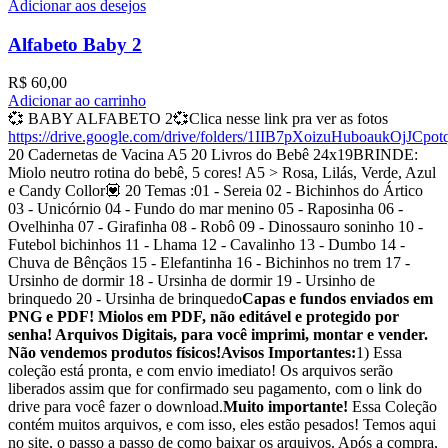
Adicionar aos desejos
Alfabeto Baby 2
R$
60,00
Adicionar ao carrinho
💞 BABY ALFABETO 2💞Clica nesse link pra ver as fotos
https://drive.google.com/drive/folders/1IIB7pXoizuHuboaukOjJCpo
20 Cadernetas de Vacina A5 20 Livros do Bebê 24x19BRINDE:
Miolo neutro rotina do bebê, 5 cores! A5 > Rosa, Lilás, Verde, Azul
e Candy Collor💟 20 Temas :01 - Sereia 02 - Bichinhos do Ártico
03 - Unicórnio 04 - Fundo do mar menino 05 - Raposinha 06 -
Ovelhinha 07 - Girafinha 08 - Robô 09 - Dinossauro soninho 10 -
Futebol bichinhos 11 - Lhama 12 - Cavalinho 13 - Dumbo 14 -
Chuva de Bênçãos 15 - Elefantinha 16 - Bichinhos no trem 17 -
Ursinho de dormir 18 - Ursinha de dormir 19 - Ursinho de
brinquedo 20 - Ursinha de brinquedo
Capas e fundos enviados em
PNG e PDF! Miolos em PDF, não editável e protegido por
senha! Arquivos Digitais, para você imprimi, montar e vender.
Não vendemos produtos físicos!
Avisos Importantes:
1) Essa
coleção está pronta, e com envio imediato! Os arquivos serão
liberados assim que for confirmado seu pagamento, com o link do
drive para você fazer o download.
Muito importante!
Essa Coleção
contém muitos arquivos, e com isso, eles estão pesados! Temos aqui
no site, o passo a passo de como baixar os arquivos. Após a compra,