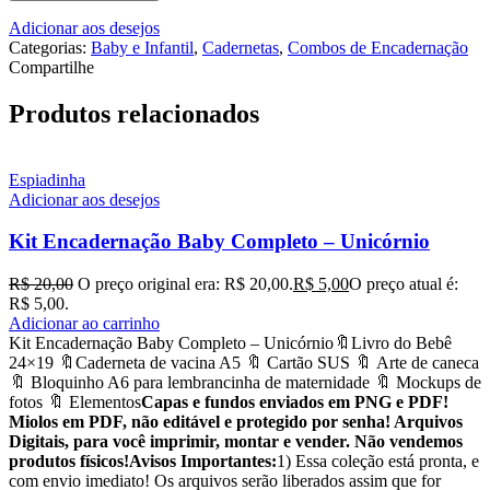
Adicionar aos desejos
Categorias:
Baby e Infantil
,
Cadernetas
,
Combos de Encadernação
Compartilhe
Produtos relacionados
Espiadinha
Adicionar aos desejos
Kit Encadernação Baby Completo – Unicórnio
R$
20,00
O preço original era: R$ 20,00.
R$
5,00
O preço atual é:
R$ 5,00.
Adicionar ao carrinho
Kit Encadernação Baby Completo – Unicórnio🔖Livro do Bebê
24×19 🔖Caderneta de vacina A5 🔖 Cartão SUS 🔖 Arte de caneca
🔖 Bloquinho A6 para lembrancinha de maternidade 🔖 Mockups de
fotos 🔖 Elementos
Capas e fundos enviados em PNG e PDF!
Miolos em PDF, não editável e protegido por senha! Arquivos
Digitais, para você imprimir, montar e vender. Não vendemos
produtos físicos!
Avisos Importantes:
1) Essa coleção está pronta, e
com envio imediato! Os arquivos serão liberados assim que for