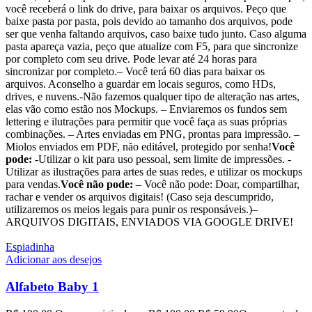
você receberá o link do drive, para baixar os arquivos. Peço que
baixe pasta por pasta, pois devido ao tamanho dos arquivos, pode
ser que venha faltando arquivos, caso baixe tudo junto. Caso alguma
pasta apareça vazia, peço que atualize com F5, para que sincronize
por completo com seu drive. Pode levar até 24 horas para
sincronizar por completo.– Você terá 60 dias para baixar os
arquivos. Aconselho a guardar em locais seguros, como HDs,
drives, e nuvens.-Não fazemos qualquer tipo de alteração nas artes,
elas vão como estão nos Mockups. – Enviaremos os fundos sem
lettering e ilutrações para permitir que você faça as suas próprias
combinações. – Artes enviadas em PNG, prontas para impressão. –
Miolos enviados em PDF, não editável, protegido por senha!
Você
pode:
-Utilizar o kit para uso pessoal, sem limite de impressões. -
Utilizar as ilustrações para artes de suas redes, e utilizar os mockups
para vendas.
Você não pode:
– Você não pode: Doar, compartilhar,
rachar e vender os arquivos digitais! (Caso seja descumprido,
utilizaremos os meios legais para punir os responsáveis.)–
ARQUIVOS DIGITAIS, ENVIADOS VIA GOOGLE DRIVE!
Espiadinha
Adicionar aos desejos
Alfabeto Baby 1