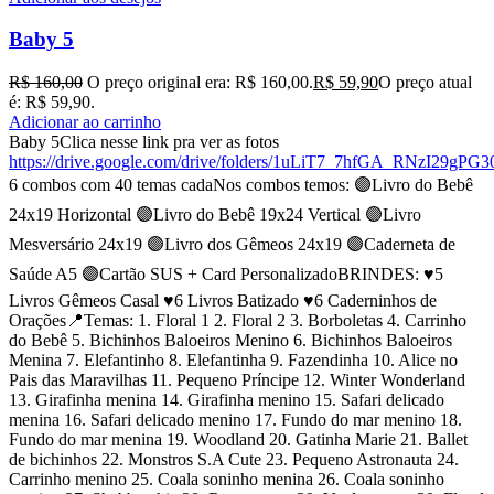
Baby 5
R$
160,00
O preço original era: R$ 160,00.
R$
59,90
O preço atual
é: R$ 59,90.
Adicionar ao carrinho
Baby 5Clica nesse link pra ver as fotos
https://drive.google.com/drive/folders/1uLiT7_7hfGA_RNzI29gP
6 combos com 40 temas cadaNos combos temos: 🟣Livro do Bebê
24x19 Horizontal 🟣Livro do Bebê 19x24 Vertical 🟣Livro
Mesversário 24x19 🟣Livro dos Gêmeos 24x19 🟣Caderneta de
Saúde A5 🟣Cartão SUS + Card PersonalizadoBRINDES: ♥️5
Livros Gêmeos Casal ♥️6 Livros Batizado ♥️6 Caderninhos de
Orações📍Temas: 1. Floral 1 2. Floral 2 3. Borboletas 4. Carrinho
do Bebê 5. Bichinhos Baloeiros Menino 6. Bichinhos Baloeiros
Menina 7. Elefantinho 8. Elefantinha 9. Fazendinha 10. Alice no
Pais das Maravilhas 11. Pequeno Príncipe 12. Winter Wonderland
13. Girafinha menina 14. Girafinha menino 15. Safari delicado
menina 16. Safari delicado menino 17. Fundo do mar menino 18.
Fundo do mar menina 19. Woodland 20. Gatinha Marie 21. Ballet
de bichinhos 22. Monstros S.A Cute 23. Pequeno Astronauta 24.
Carrinho menino 25. Coala soninho menina 26. Coala soninho