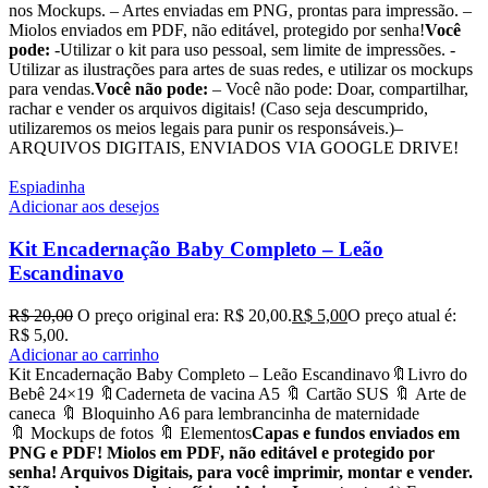
nos Mockups. – Artes enviadas em PNG, prontas para impressão. –
Miolos enviados em PDF, não editável, protegido por senha!
Você
pode:
-Utilizar o kit para uso pessoal, sem limite de impressões. -
Utilizar as ilustrações para artes de suas redes, e utilizar os mockups
para vendas.
Você não pode:
– Você não pode: Doar, compartilhar,
rachar e vender os arquivos digitais! (Caso seja descumprido,
utilizaremos os meios legais para punir os responsáveis.)–
ARQUIVOS DIGITAIS, ENVIADOS VIA GOOGLE DRIVE!
Espiadinha
Adicionar aos desejos
Kit Encadernação Baby Completo – Leão
Escandinavo
R$
20,00
O preço original era: R$ 20,00.
R$
5,00
O preço atual é:
R$ 5,00.
Adicionar ao carrinho
Kit Encadernação Baby Completo – Leão Escandinavo🔖Livro do
Bebê 24×19 🔖Caderneta de vacina A5 🔖 Cartão SUS 🔖 Arte de
caneca 🔖 Bloquinho A6 para lembrancinha de maternidade
🔖 Mockups de fotos 🔖 Elementos
Capas e fundos enviados em
PNG e PDF! Miolos em PDF, não editável e protegido por
senha! Arquivos Digitais, para você imprimir, montar e vender.