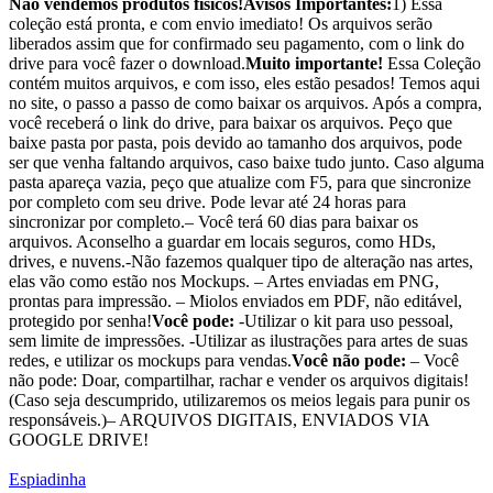
Não vendemos produtos físicos!
Avisos Importantes:
1) Essa
coleção está pronta, e com envio imediato! Os arquivos serão
liberados assim que for confirmado seu pagamento, com o link do
drive para você fazer o download.
Muito importante!
Essa Coleção
contém muitos arquivos, e com isso, eles estão pesados! Temos aqui
no site, o passo a passo de como baixar os arquivos. Após a compra,
você receberá o link do drive, para baixar os arquivos. Peço que
baixe pasta por pasta, pois devido ao tamanho dos arquivos, pode
ser que venha faltando arquivos, caso baixe tudo junto. Caso alguma
pasta apareça vazia, peço que atualize com F5, para que sincronize
por completo com seu drive. Pode levar até 24 horas para
sincronizar por completo.– Você terá 60 dias para baixar os
arquivos. Aconselho a guardar em locais seguros, como HDs,
drives, e nuvens.-Não fazemos qualquer tipo de alteração nas artes,
elas vão como estão nos Mockups. – Artes enviadas em PNG,
prontas para impressão. – Miolos enviados em PDF, não editável,
protegido por senha!
Você pode:
-Utilizar o kit para uso pessoal,
sem limite de impressões. -Utilizar as ilustrações para artes de suas
redes, e utilizar os mockups para vendas.
Você não pode:
– Você
não pode: Doar, compartilhar, rachar e vender os arquivos digitais!
(Caso seja descumprido, utilizaremos os meios legais para punir os
responsáveis.)– ARQUIVOS DIGITAIS, ENVIADOS VIA
GOOGLE DRIVE!
Espiadinha