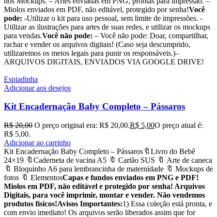
nos Mockups. – Artes enviadas em PNG, prontas para impressão. –
Miolos enviados em PDF, não editável, protegido por senha!
Você
pode:
-Utilizar o kit para uso pessoal, sem limite de impressões. -
Utilizar as ilustrações para artes de suas redes, e utilizar os mockups
para vendas.
Você não pode:
– Você não pode: Doar, compartilhar,
rachar e vender os arquivos digitais! (Caso seja descumprido,
utilizaremos os meios legais para punir os responsáveis.)–
ARQUIVOS DIGITAIS, ENVIADOS VIA GOOGLE DRIVE!
Espiadinha
Adicionar aos desejos
Kit Encadernação Baby Completo – Pássaros
R$
20,00
O preço original era: R$ 20,00.
R$
5,00
O preço atual é:
R$ 5,00.
Adicionar ao carrinho
Kit Encadernação Baby Completo – Pássaros🔖Livro do Bebê
24×19 🔖Caderneta de vacina A5 🔖 Cartão SUS 🔖 Arte de caneca
🔖 Bloquinho A6 para lembrancinha de maternidade 🔖 Mockups de
fotos 🔖 Elementos
Capas e fundos enviados em PNG e PDF!
Miolos em PDF, não editável e protegido por senha! Arquivos
Digitais, para você imprimir, montar e vender. Não vendemos
produtos físicos!
Avisos Importantes:
1) Essa coleção está pronta, e
com envio imediato! Os arquivos serão liberados assim que for