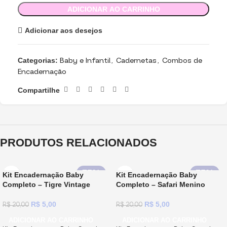
ADICIONAR AO CARRINHO
Adicionar aos desejos
Categorias:
Baby e Infantil
,
Cadernetas
,
Combos de
Encadernação
Compartilhe
PRODUTOS RELACIONADOS
75%
75%
Kit Encadernação Baby
Kit Encadernação Baby
Completo – Tigre Vintage
Completo – Safari Menino
R$
5,00
R$
5,00
R$
20,00
R$
20,00
ADICIONAR AO CARRINHO
ADICIONAR AO CARRINHO