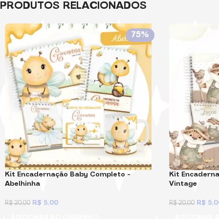
PRODUTOS RELACIONADOS
75%
Kit Encadernação Baby Completo –
Kit Encadern
Abelhinha
Vintage
R$
5,00
R$
5,0
R$
20,00
R$
20,00
ADICIONAR AO CARRINHO
ADICIONAR 