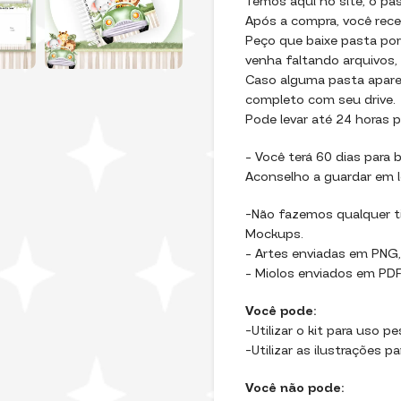
Temos aqui no site, o pa
Após a compra, você recebe
Peço que baixe pasta por
venha faltando arquivos,
Caso alguma pasta apareç
completo com seu drive.
Pode levar até 24 horas p
– Você terá 60 dias para b
Aconselho a guardar em l
-Não fazemos qualquer ti
Mockups.
– Artes enviadas em PNG,
– Miolos enviados em PDF,
Você pode:
-Utilizar o kit para uso p
-Utilizar as ilustrações p
Você não pode: