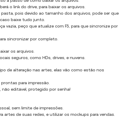
sso a passo de como baixar os arquivos.
rá o link do drive, para baixar os arquivos.
 pasta, pois devido ao tamanho dos arquivos, pode ser que
 caso baixe tudo junto.
a vazia, peço que atualize com F5, para que sincronize por
ara sincronizar por completo.
aixar os arquivos.
ocais seguros, como HDs, drives, e nuvens.
po de alteração nas artes, elas vão como estão nos
 prontas para impressão.
 não editável, protegido por senha!
essoal, sem limite de impressões.
ara artes de suas redes, e utilizar os mockups para vendas.