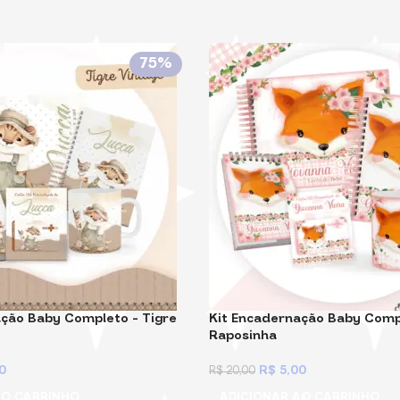
75%
ação Baby Completo – Tigre
Kit Encadernação Baby Comp
Raposinha
0
R$
5,00
R$
20,00
AO CARRINHO
ADICIONAR AO CARRINHO