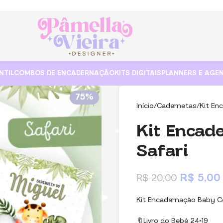
NTIL
COMBOS DE ENCADERNAÇÃO
KITS DIGITAIS
PLANNERS E AGE
75%
Início
Cadernetas
Kit En
Kit Encad
Safari
R$
5,00
R$
20,00
Kit Encadernação Baby C
🔖Livro do Bebê 24×19