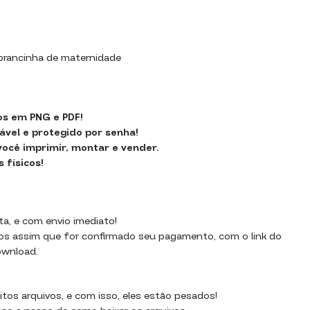
5
mbrancinha de maternidade
os em PNG e PDF!
ável e protegido por senha!
 você imprimir, montar e vender.
físicos!
ta, e com envio imediato!
dos assim que for confirmado seu pagamento, com o link do
ownload.
os arquivos, e com isso, eles estão pesados!