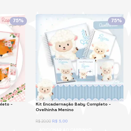
75%
75%
leto –
Kit Encadernação Baby Completo –
Ovelhinha Menino
R$
5,00
R$
20,00
ADICIONAR AO CARRINHO