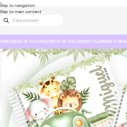
<
Skip to navigation
Skip to main content
HOME
CARDS DE COLORIR
LIVROS DE COLORIR
ESCOLAR
BABY E INFA