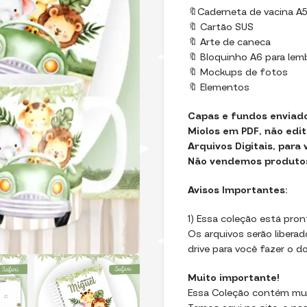
🔖Caderneta de vacina A
🔖 Cartão SUS
🔖 Arte de caneca
🔖 Bloquinho A6 para le
🔖 Mockups de fotos
🔖 Elementos
Capas e fundos enviad
Miolos em PDF, não edit
Arquivos Digitais, para
Não vendemos produtos 
Avisos Importantes:
1) Essa coleção está pron
Os arquivos serão libera
drive para você fazer o d
Muito importante!
Essa Coleção contém muit