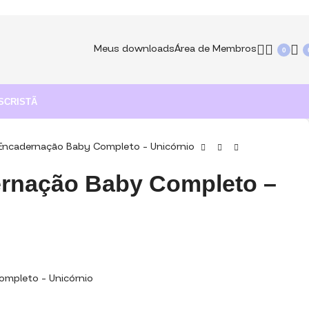
Meus downloads
Área de Membros
0
S
CRISTÃ
 Encadernação Baby Completo – Unicórnio
ernação Baby Completo –
ompleto – Unicórnio