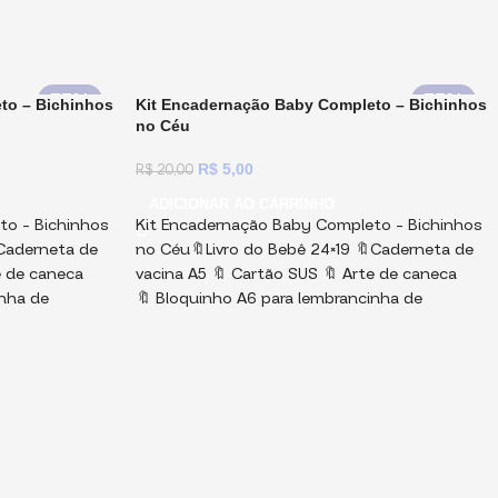
75%
75%
to – Bichinhos
Kit Encadernação Baby Completo – Bichinhos
no Céu
R$
5,00
R$
20,00
ADICIONAR AO CARRINHO
to – Bichinhos
Kit Encadernação Baby Completo – Bichinhos
Caderneta de
no Céu🔖Livro do Bebê 24×19 🔖Caderneta de
e de caneca
vacina A5 🔖 Cartão SUS 🔖 Arte de caneca
inha de
🔖 Bloquinho A6 para lembrancinha de
otos
maternidade 🔖 Mockups de fotos
nviados em
Capas e fundos enviados em
🔖 Elementos
 editável e
PNG e PDF! Miolos em PDF, não editável e
Digitais, para
protegido por senha! Arquivos Digitais, para
 Não
você imprimi, montar e vender. Não
isos
vendemos produtos físicos!
Avisos
Importantes:
tá pronta, e
1) Essa coleção está pronta, e