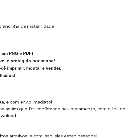
5
mbrancinha de maternidade
s em PNG e PDF!
vel e protegido por senha!
ocê imprimir, montar e vender.
ísicos!
ta, e com envio imediato!
dos assim que for confirmado seu pagamento, com o link do
ownload.
os arquivos, e com isso, eles estão pesados!