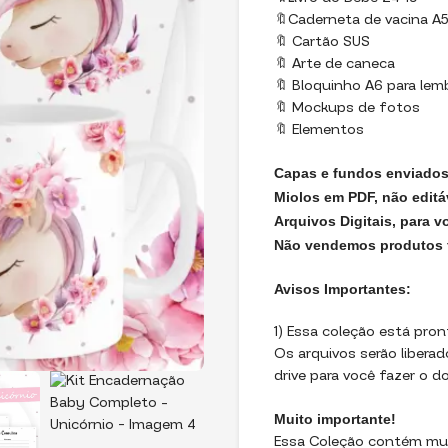
🔖Caderneta de vacina A
🔖 Cartão SUS
🔖 Arte de caneca
🔖 Bloquinho A6 para le
🔖 Mockups de fotos
🔖 Elementos
Capas e fundos enviado
Miolos em PDF, não editá
Arquivos Digitais, para v
Não vendemos produtos f
Avisos Importantes:
1) Essa coleção está pron
Os arquivos serão libera
drive para você fazer o d
Muito importante!
Essa Coleção contém muit