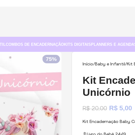
TIL
COMBOS DE ENCADERNAÇÃO
KITS DIGITAIS
PLANNERS E AGENDA
75%
Início
Baby e Infantil
Kit
Kit Encad
Unicórnio
R$
5,00
R$
20,00
Kit Encadernação Baby C
🔖Livro do Bebê 24×19