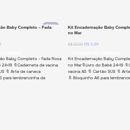
75%
ção Baby Completo – Fada
Kit Encadernação Baby Comple
no Mar
0
R$
5,00
R$
20,00
O CARRINHO
ADICIONAR AO CARRINHO
ção Baby Completo – Fada Rosa
Kit Encadernação Baby Comple
ê 24×19 🔖Caderneta de vacina
no Mar🔖Livro do Bebê 24×19 
US 🔖 Arte de caneca
vacina A5 🔖 Cartão SUS 🔖 Art
6 para lembrancinha de
🔖 Bloquinho A6 para lembranc
 Mockups de fotos
maternidade 🔖 Mockups de f
apas e fundos enviados em
Capas e fundos e
🔖 Elementos
los em PDF, não editável e
PNG e PDF! Miolos em PDF, não
senha! Arquivos Digitais, para
protegido por senha! Arquivos 
montar e vender. Não
você imprimi, montar e vender.
utos físicos!
Avisos
vendemos produtos físicos!
Av
Importantes:
 Essa coleção está pronta, e
1) Essa coleção es