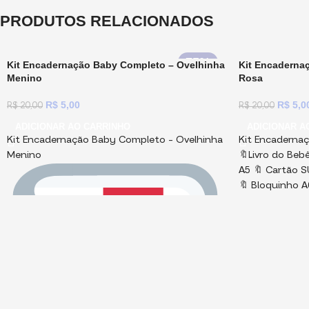
PRODUTOS RELACIONADOS
75%
Kit Encadernação Baby Completo – Ovelhinha
Kit Encaderna
Menino
Rosa
R$
5,00
R$
5,0
R$
20,00
R$
20,00
ADICIONAR AO CARRINHO
ADICIONAR A
Kit Encadernação Baby Completo – Ovelhinha
Kit Encaderna
Menino
🔖Livro do Beb
A5 🔖 Cartão S
🔖 Bloquinho A
maternidade 
C
🔖 Elementos
PNG e PDF! Mio
protegido por 
você imprimi, 
vendemos prod
Importantes:
1)