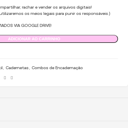
partilhar, rachar e vender os arquivos digitais!
tilizaremos os meios legais para punir os responsáveis.)
VIADOS VIA GOOGLE DRIVE!
ADICIONAR AO CARRINHO
il
,
Cadernetas
,
Combos de Encadernação