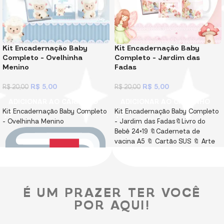
Kit Encadernação Baby
Kit Encadernação Baby
Completo – Ovelhinha
Completo – Jardim das
Menino
Fadas
R$
5,00
R$
5,00
R$
20,00
R$
20,00
ADICIONAR AO CARRINHO
ADICIONAR AO CARRINHO
Kit Encadernação Baby Completo
Kit Encadernação Baby Completo
– Ovelhinha Menino
– Jardim das Fadas🔖Livro do
Bebê 24×19 🔖Caderneta de
vacina A5 🔖 Cartão SUS 🔖 Arte
de caneca 🔖 Bloquinho A6 para
lembrancinha de maternidade
🔖 Mockups de fotos
🔖 Elementos
Capas e fundos
É UM PRAZER TER VOCÊ
enviados em PNG e PDF! Miolos
em PDF, não editável e
POR AQUI!
protegido por senha! Arquivos
Digitais, para você imprimi,