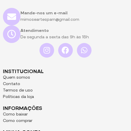
montar e vender. Não vendemos
Livro do Bebê 24×19
produtos físicos!
Avisos
Mande-nos um e-mail
Importantes:
1) Essa coleção está
mimoseartespam@gmail.com
pronta, e com envio imediato! Os
arquivos serão liberados assim
Atendimento
que for confirmado seu
De segunda a sexta das 9h às 18h
pagamento, com o link do drive
para você fazer o download.
Muito
importante!
Essa Coleção
contém muitos arquivos, e com
isso, eles estão pesados! Temos
aqui no site, o passo a passo de
INSTITUCIONAL
como baixar os arquivos. Após a
Caderneta de vacina A5
Quem somos
compra, você receberá o link do
Contato
drive, para baixar os arquivos.
Termos de uso
Peço que baixe pasta por pasta,
Políticas da loja
pois devido ao tamanho dos
arquivos, pode ser que venha
INFORMAÇÕES
faltando arquivos, caso baixe
Como baixar
tudo junto. Caso alguma pasta
Como comprar
apareça vazia, peço que atualize
com F5, para que sincronize por