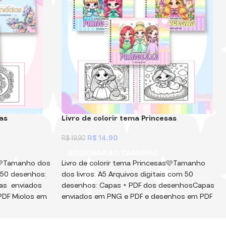
as
Livro de colorir tema Princesas
R$
14,90
R$
19,90
ADICIONAR AO CARRINHO
s🩷Tamanho dos
Livro de colorir tema Princesas🩷Tamanho
m 50 desenhos:
dos livros: A5 Arquivos digitais com 50
as enviados
desenhos: Capas + PDF dos desenhosCapas
PDF Miolos em
enviados em PNG e PDF e desenhos em PDF
or senha!
Miolos em PDF, não editável e protegido por
primi, montar e
senha! Arquivos Digitais, para você imprimi,