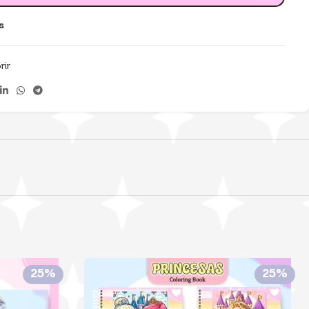
s
rir
25%
25%