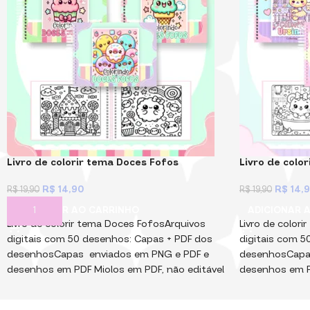
Livro de colorir tema Doces Fofos
Livro de colo
R$
14,90
R$
14,
R$
19,90
R$
19,90
ADICIONAR AO CARRINHO
ADICIONAR 
Livro de colorir tema Doces FofosArquivos
Livro de color
digitais com 50 desenhos: Capas + PDF dos
digitais com 5
desenhosCapas enviados em PNG e PDF e
desenhosCapa
desenhos em PDF Miolos em PDF, não editável
desenhos em P
e protegido por senha! Arquivos Digitais, para
e protegido por
você imprimi, montar e vender. Não vendemos
você imprimi, 