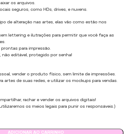
aixar os arquivos.
ocais seguros, como HDs, drives, e nuvens.
po de alteração nas artes, elas vão como estão nos
m lettering e ilutrações para permitir que você faça as
es.
 prontas para impressão.
 não editável, protegido por senha!
essoal, vender o produto físico, sem limite de impressões.
ara artes de suas redes, e utilizar os mockups para vendas.
partilhar, rachar e vender os arquivos digitais!
tilizaremos os meios legais para punir os responsáveis.)
ADICIONAR AO CARRINHO