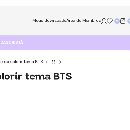
Meus downloads
Área de Membros
0
NDAS
CRISTÃ
vro de colorir tema BTS
olorir tema BTS