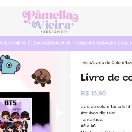
NTIL
COMBOS DE ENCADERNAÇÃO
KITS DIGITAIS
PLANNERS E AGE
Início
Livros de Colorir
Li
Livro de c
R$
15,90
Livro de colorir tema BTS
Arquivos digitais:
Tamanhos:
A5 e A6