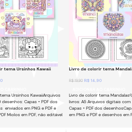
rir tema Ursinhos Kawaii
Livro de colorir tema Mandal
90
R$
14,90
R$
19,90
AO CARRINHO
ADICIONAR AO CARRINHO
ir tema Ursinhos KawaiiArquivos
Livro de colorir tema Mandala
0 desenhos: Capas + PDF dos
livros: A5 Arquivos digitais co
s enviados em PNG e PDF e
Capas + PDF dos desenhosCap
DF Miolos em PDF, não editável
em PNG e PDF e desenhos em 
 senha! Arquivos Digitais, para
PDF, não editável e protegido p
montar e vender. Não vendemos
Arquivos Digitais, para você im