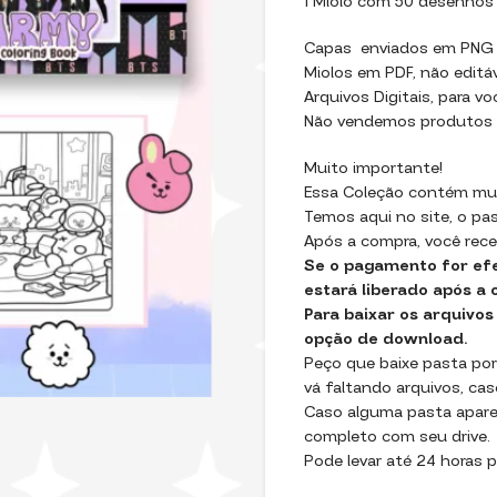
1 Miolo com 50 desenhos
Capas enviados em PNG 
Miolos em PDF, não editáv
Arquivos Digitais, para vo
Não vendemos produtos f
Muito importante!
Essa Coleção contém muit
Temos aqui no site, o pa
Após a compra, você recebe
Se o pagamento for efe
estará liberado após 
Para baixar os arquivos
opção de download.
Peço que baixe pasta por
vá faltando arquivos, cas
Caso alguma pasta apareç
completo com seu drive.
Pode levar até 24 horas p