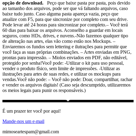
opção de download.
Peço que baixe pasta por pasta, pois devido
ao tamanho dos arquivos, pode ser que vá faltando arquivos, caso
baixe tudo junto. Caso alguma pasta apareça vazia, peço que
atualize com F5, para que sincronize por completo com seu drive.
Pode levar até 24 horas para sincronizar por completo.– Você terá
60 dias para baixar os arquivos. Aconselho a guardar em locais
seguros, como HDs, drives, e nuvens.-Não fazemos qualquer tipo
de alteração nas artes, elas vão como estão nos Mockups. –
Enviaremos os fundos sem lettering e ilutrações para permitir que
você faça as suas próprias combinações. – Artes enviadas em PNG,
prontas para impressão. – Miolos enviados em PDF, não editável,
protegido por senha!Você pode: -Utilizar o kit para uso pessoal,
vender o produto físico, sem limite de impressões. -Utilizar as
ilustrações para artes de suas redes, e utilizar os mockups para
vendas.Você não pode: – Você não pode: Doar, compartilhar, rachar
e vender os arquivos digitais! (Caso seja descumprido, utilizaremos
os meios legais para punir os responsáveis.)
É um prazer ter você por aqui!
Mande-nos um e-mail
mimoseartespam@gmail.com