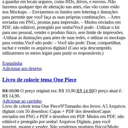
a guardar em locais seguros, como HDs, drives, e nuvens.-Não
fazemos qualquer tipo de alteração nas artes, elas vão como estão
nos Mockups. – Enviaremos os fundos sem lettering e ilutrações
para permitir que você faça as suas próprias combinações. – Artes
enviadas em PNG, prontas para impressão. – Miolos enviados em
PDF, não editável, protegido por senha!Você pode: -Utilizar o kit
para uso pessoal, vender o produto físico, sem limite de impressões.
-Utilizar as ilustrações para artes de suas redes, e utilizar os mockups
para vendas.Você não pode: – Você não pode: Doar, compartilhar,
rachar e vender os arquivos digitais! (Caso seja descumprido,
utilizaremos os meios legais para punir os responsáveis.)
Espiadinha
Adicionar aos desejos
Livro de colorir tema One Piece
R$
19,90
O preço original era: R$ 19,90.
R$
14,90
O preço atual é:
R$ 14,90.
Adicionar ao carrinho
Livro de colorir tema One Piece🩷Tamanho dos livros: A5 Arquivos
digitais com 50 desenhos: Capas + PDF dos desenhosCapas
enviados em PNG e PDF e desenhos em PDF Miolos em PDF, não
editável e protegido por senha! Arquivos Digitais, para você
imprimi, montar e vender. Não vendemos produtos físicos!Muito