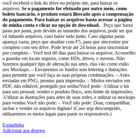
você receberá o link do drive no próprio site, para baixar os
arquivos.
Se o pagamento for efetuado por outro meio, como
boleto bancário, o produto estará liberado após a compensação
do pagamento. Para baixar os arquivos basta acessar a página
de minha conta e clicar na opção de download.
Peço que baixe
pasta por pasta, pois devido ao tamanho dos arquivos, pode ser que
vá faltando arquivos, caso baixe tudo junto. Caso alguma pasta
apareça vazia, peço que atualize com F5, para que sincronize por
completo com seu drive. Pode levar até 24 horas para sincronizar
por completo.– Você terá 60 dias para baixar os arquivos. Aconselho
a guardar em locais seguros, como HDs, drives, e nuvens.-Não
fazemos qualquer tipo de alteração nas artes, elas vão como estão
nos Mockups. – Enviaremos os fundos sem lettering e ilutrações
para permitir que você faça as suas próprias combinações. – Artes
enviadas em PNG, prontas para impressão. – Miolos enviados em
PDF, não editável, protegido por senha!Você pode: -Utilizar o kit
para uso pessoal, vender o produto físico, sem limite de impressões.
-Utilizar as ilustrações para artes de suas redes, e utilizar os mockups
para vendas.Você não pode: – Você não pode: Doar, compartilhar,
rachar e vender os arquivos digitais! (Caso seja descumprido,
utilizaremos os meios legais para punir os responsáveis.)
Espiadinha
Adicionar aos desejos