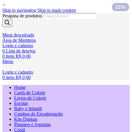
<
25%
25%
25%
25%
25%
25%
25%
25%
Skip to navigation
Skip to main content
Pesquisa de produtos
Meus downloads
Área de Membros
Login e cadastro
0
Lista de desejos
0
itens
R$
0,00
Menu
Login e cadastro
0
itens
R$
0,00
Home
Cards de Colorir
Livros de Colorir
Escolar
Baby e Infantil
Combos de Encadernação
Kits Digitais
Planners e Agendas
Cristã