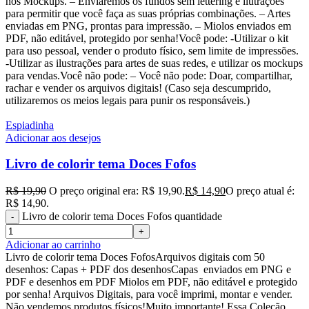
nos Mockups. – Enviaremos os fundos sem lettering e ilutrações
para permitir que você faça as suas próprias combinações. – Artes
enviadas em PNG, prontas para impressão. – Miolos enviados em
PDF, não editável, protegido por senha!Você pode: -Utilizar o kit
para uso pessoal, vender o produto físico, sem limite de impressões.
-Utilizar as ilustrações para artes de suas redes, e utilizar os mockups
para vendas.Você não pode: – Você não pode: Doar, compartilhar,
rachar e vender os arquivos digitais! (Caso seja descumprido,
utilizaremos os meios legais para punir os responsáveis.)
Espiadinha
Adicionar aos desejos
Livro de colorir tema Doces Fofos
R$
19,90
O preço original era: R$ 19,90.
R$
14,90
O preço atual é:
R$ 14,90.
Livro de colorir tema Doces Fofos quantidade
Adicionar ao carrinho
Livro de colorir tema Doces FofosArquivos digitais com 50
desenhos: Capas + PDF dos desenhosCapas enviados em PNG e
PDF e desenhos em PDF Miolos em PDF, não editável e protegido
por senha! Arquivos Digitais, para você imprimi, montar e vender.
Não vendemos produtos físicos!Muito importante! Essa Coleção