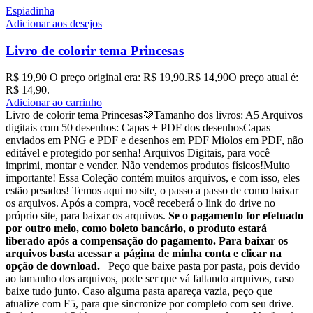
Espiadinha
Adicionar aos desejos
Livro de colorir tema Princesas
R$
19,90
O preço original era: R$ 19,90.
R$
14,90
O preço atual é:
R$ 14,90.
Adicionar ao carrinho
Livro de colorir tema Princesas🩷Tamanho dos livros: A5 Arquivos
digitais com 50 desenhos: Capas + PDF dos desenhosCapas
enviados em PNG e PDF e desenhos em PDF Miolos em PDF, não
editável e protegido por senha! Arquivos Digitais, para você
imprimi, montar e vender. Não vendemos produtos físicos!Muito
importante! Essa Coleção contém muitos arquivos, e com isso, eles
estão pesados! Temos aqui no site, o passo a passo de como baixar
os arquivos. Após a compra, você receberá o link do drive no
próprio site, para baixar os arquivos.
Se o pagamento for efetuado
por outro meio, como boleto bancário, o produto estará
liberado após a compensação do pagamento. Para baixar os
arquivos basta acessar a página de minha conta e clicar na
opção de download.
Peço que baixe pasta por pasta, pois devido
ao tamanho dos arquivos, pode ser que vá faltando arquivos, caso
baixe tudo junto. Caso alguma pasta apareça vazia, peço que
atualize com F5, para que sincronize por completo com seu drive.