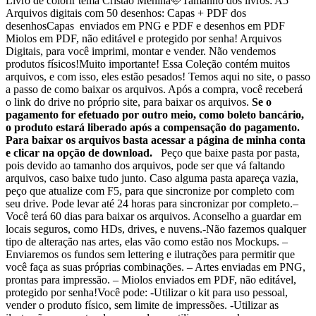
Livro de colorir tema Cristão Menina🩷Tamanho dos livros: A5
Arquivos digitais com 50 desenhos: Capas + PDF dos
desenhosCapas enviados em PNG e PDF e desenhos em PDF
Miolos em PDF, não editável e protegido por senha! Arquivos
Digitais, para você imprimi, montar e vender. Não vendemos
produtos físicos!Muito importante! Essa Coleção contém muitos
arquivos, e com isso, eles estão pesados! Temos aqui no site, o passo
a passo de como baixar os arquivos. Após a compra, você receberá
o link do drive no próprio site, para baixar os arquivos.
Se o
pagamento for efetuado por outro meio, como boleto bancário,
o produto estará liberado após a compensação do pagamento.
Para baixar os arquivos basta acessar a página de minha conta
e clicar na opção de download.
Peço que baixe pasta por pasta,
pois devido ao tamanho dos arquivos, pode ser que vá faltando
arquivos, caso baixe tudo junto. Caso alguma pasta apareça vazia,
peço que atualize com F5, para que sincronize por completo com
seu drive. Pode levar até 24 horas para sincronizar por completo.–
Você terá 60 dias para baixar os arquivos. Aconselho a guardar em
locais seguros, como HDs, drives, e nuvens.-Não fazemos qualquer
tipo de alteração nas artes, elas vão como estão nos Mockups. –
Enviaremos os fundos sem lettering e ilutrações para permitir que
você faça as suas próprias combinações. – Artes enviadas em PNG,
prontas para impressão. – Miolos enviados em PDF, não editável,
protegido por senha!Você pode: -Utilizar o kit para uso pessoal,
vender o produto físico, sem limite de impressões. -Utilizar as