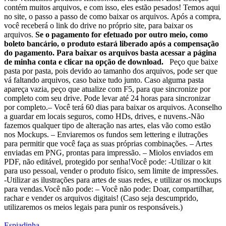
contém muitos arquivos, e com isso, eles estão pesados! Temos aqui
no site, o passo a passo de como baixar os arquivos. Após a compra,
você receberá o link do drive no próprio site, para baixar os
arquivos.
Se o pagamento for efetuado por outro meio, como
boleto bancário, o produto estará liberado após a compensação
do pagamento. Para baixar os arquivos basta acessar a página
de minha conta e clicar na opção de download.
Peço que baixe
pasta por pasta, pois devido ao tamanho dos arquivos, pode ser que
vá faltando arquivos, caso baixe tudo junto. Caso alguma pasta
apareça vazia, peço que atualize com F5, para que sincronize por
completo com seu drive. Pode levar até 24 horas para sincronizar
por completo.– Você terá 60 dias para baixar os arquivos. Aconselho
a guardar em locais seguros, como HDs, drives, e nuvens.-Não
fazemos qualquer tipo de alteração nas artes, elas vão como estão
nos Mockups. – Enviaremos os fundos sem lettering e ilutrações
para permitir que você faça as suas próprias combinações. – Artes
enviadas em PNG, prontas para impressão. – Miolos enviados em
PDF, não editável, protegido por senha!Você pode: -Utilizar o kit
para uso pessoal, vender o produto físico, sem limite de impressões.
-Utilizar as ilustrações para artes de suas redes, e utilizar os mockups
para vendas.Você não pode: – Você não pode: Doar, compartilhar,
rachar e vender os arquivos digitais! (Caso seja descumprido,
utilizaremos os meios legais para punir os responsáveis.)
Espiadinha