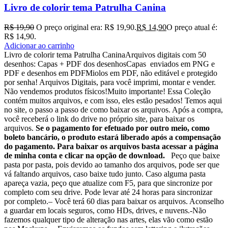
Livro de colorir tema Patrulha Canina
R$
19,90
O preço original era: R$ 19,90.
R$
14,90
O preço atual é:
R$ 14,90.
Adicionar ao carrinho
Livro de colorir tema Patrulha CaninaArquivos digitais com 50
desenhos: Capas + PDF dos desenhosCapas enviados em PNG e
PDF e desenhos em PDFMiolos em PDF, não editável e protegido
por senha! Arquivos Digitais, para você imprimi, montar e vender.
Não vendemos produtos físicos!Muito importante! Essa Coleção
contém muitos arquivos, e com isso, eles estão pesados! Temos aqui
no site, o passo a passo de como baixar os arquivos. Após a compra,
você receberá o link do drive no próprio site, para baixar os
arquivos.
Se o pagamento for efetuado por outro meio, como
boleto bancário, o produto estará liberado após a compensação
do pagamento. Para baixar os arquivos basta acessar a página
de minha conta e clicar na opção de download.
Peço que baixe
pasta por pasta, pois devido ao tamanho dos arquivos, pode ser que
vá faltando arquivos, caso baixe tudo junto. Caso alguma pasta
apareça vazia, peço que atualize com F5, para que sincronize por
completo com seu drive. Pode levar até 24 horas para sincronizar
por completo.– Você terá 60 dias para baixar os arquivos. Aconselho
a guardar em locais seguros, como HDs, drives, e nuvens.-Não
fazemos qualquer tipo de alteração nas artes, elas vão como estão