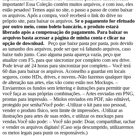
importante! Essa Coleção contém muitos arquivos, e com isso, eles
estão pesados! Temos aqui no site, o passo a passo de como baixar
os arquivos. Após a compra, você receberá o link do drive no
próprio site, para baixar os arquivos.
Se o pagamento for efetuado
por outro meio, como boleto bancário, o produto estará
liberado após a compensação do pagamento. Para baixar os
arquivos basta acessar a página de minha conta e clicar na
opção de download.
Peço que baixe pasta por pasta, pois devido
ao tamanho dos arquivos, pode ser que vá faltando arquivos, caso
baixe tudo junto. Caso alguma pasta apareça vazia, peço que
atualize com F5, para que sincronize por completo com seu drive.
Pode levar até 24 horas para sincronizar por completo.– Você terá
60 dias para baixar os arquivos. Aconselho a guardar em locais
seguros, como HDs, drives, e nuvens.-Não fazemos qualquer tipo
de alteração nas artes, elas vão como estão nos Mockups. –
Enviaremos os fundos sem lettering e ilutrações para permitir que
você faça as suas próprias combinações. – Artes enviadas em PNG,
prontas para impressão. – Miolos enviados em PDF, não editável,
protegido por senha!Você pode: -Utilizar o kit para uso pessoal,
vender o produto físico, sem limite de impressões. -Utilizar as
ilustrações para artes de suas redes, e utilizar os mockups para
vendas.Você não pode: – Você não pode: Doar, compartilhar, rachar
e vender os arquivos digitais! (Caso seja descumprido, utilizaremos
os meios legais para punir os responsáveis.)