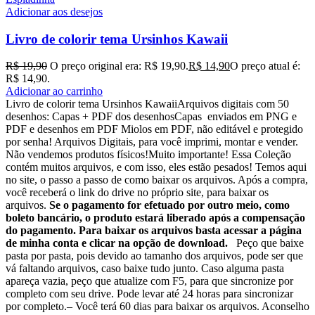
Adicionar aos desejos
Livro de colorir tema Ursinhos Kawaii
R$
19,90
O preço original era: R$ 19,90.
R$
14,90
O preço atual é:
R$ 14,90.
Adicionar ao carrinho
Livro de colorir tema Ursinhos KawaiiArquivos digitais com 50
desenhos: Capas + PDF dos desenhosCapas enviados em PNG e
PDF e desenhos em PDF Miolos em PDF, não editável e protegido
por senha! Arquivos Digitais, para você imprimi, montar e vender.
Não vendemos produtos físicos!Muito importante! Essa Coleção
contém muitos arquivos, e com isso, eles estão pesados! Temos aqui
no site, o passo a passo de como baixar os arquivos. Após a compra,
você receberá o link do drive no próprio site, para baixar os
arquivos.
Se o pagamento for efetuado por outro meio, como
boleto bancário, o produto estará liberado após a compensação
do pagamento. Para baixar os arquivos basta acessar a página
de minha conta e clicar na opção de download.
Peço que baixe
pasta por pasta, pois devido ao tamanho dos arquivos, pode ser que
vá faltando arquivos, caso baixe tudo junto. Caso alguma pasta
apareça vazia, peço que atualize com F5, para que sincronize por
completo com seu drive. Pode levar até 24 horas para sincronizar
por completo.– Você terá 60 dias para baixar os arquivos. Aconselho