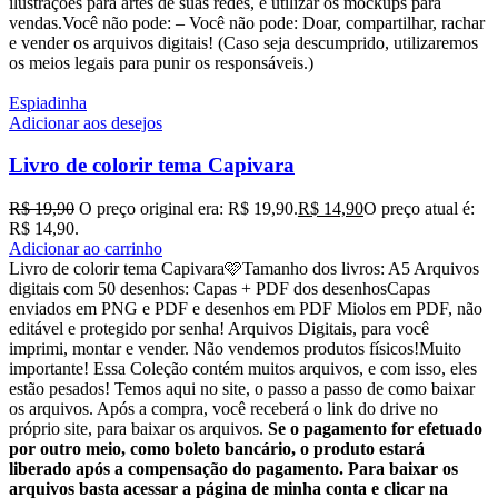
ilustrações para artes de suas redes, e utilizar os mockups para
vendas.Você não pode: – Você não pode: Doar, compartilhar, rachar
e vender os arquivos digitais! (Caso seja descumprido, utilizaremos
os meios legais para punir os responsáveis.)
Espiadinha
Adicionar aos desejos
Livro de colorir tema Capivara
R$
19,90
O preço original era: R$ 19,90.
R$
14,90
O preço atual é:
R$ 14,90.
Adicionar ao carrinho
Livro de colorir tema Capivara🩷Tamanho dos livros: A5 Arquivos
digitais com 50 desenhos: Capas + PDF dos desenhosCapas
enviados em PNG e PDF e desenhos em PDF Miolos em PDF, não
editável e protegido por senha! Arquivos Digitais, para você
imprimi, montar e vender. Não vendemos produtos físicos!Muito
importante! Essa Coleção contém muitos arquivos, e com isso, eles
estão pesados! Temos aqui no site, o passo a passo de como baixar
os arquivos. Após a compra, você receberá o link do drive no
próprio site, para baixar os arquivos.
Se o pagamento for efetuado
por outro meio, como boleto bancário, o produto estará
liberado após a compensação do pagamento. Para baixar os
arquivos basta acessar a página de minha conta e clicar na