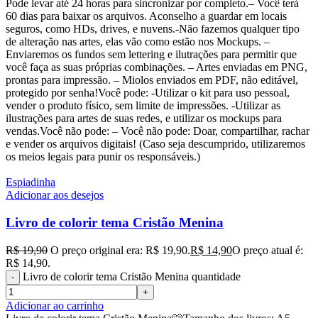
Pode levar até 24 horas para sincronizar por completo.– Você terá
60 dias para baixar os arquivos. Aconselho a guardar em locais
seguros, como HDs, drives, e nuvens.-Não fazemos qualquer tipo
de alteração nas artes, elas vão como estão nos Mockups. –
Enviaremos os fundos sem lettering e ilutrações para permitir que
você faça as suas próprias combinações. – Artes enviadas em PNG,
prontas para impressão. – Miolos enviados em PDF, não editável,
protegido por senha!Você pode: -Utilizar o kit para uso pessoal,
vender o produto físico, sem limite de impressões. -Utilizar as
ilustrações para artes de suas redes, e utilizar os mockups para
vendas.Você não pode: – Você não pode: Doar, compartilhar, rachar
e vender os arquivos digitais! (Caso seja descumprido, utilizaremos
os meios legais para punir os responsáveis.)
Espiadinha
Adicionar aos desejos
Livro de colorir tema Cristão Menina
R$
19,90
O preço original era: R$ 19,90.
R$
14,90
O preço atual é:
R$ 14,90.
Livro de colorir tema Cristão Menina quantidade
Adicionar ao carrinho