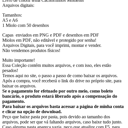
Livro de colorir tema Cachorrinhos Moments
Arquivos digitais:
Tamanhos:
A5 e A6
1 Miolo com 50 desenhos
Capas enviados em PNG e PDF e desenhos em PDF
Miolos em PDF, não editável e protegido por senha!
Arquivos Digitais, para você imprimi, montar e vender.
Não vendemos produtos físicos!
Muito importante!
Essa Coleção contém muitos arquivos, e com isso, eles estão
pesados!
Temos aqui no site, o passo a passo de como baixar os arquivos.
Após a compra, você receberá o link do drive no próprio site, para
baixar os arquivos.
Se o pagamento for efetuado por outro meio, como boleto
bancário, o produto estará liberado após a compensação do
pagamento.
Para baixar os arquivos basta acessar a página de minha conta
e clicar na opção de download.
Peço que baixe pasta por pasta, pois devido ao tamanho dos
arquivos, pode ser que vá faltando arquivos, caso baixe tudo junto.
Caso alguma pasta apareça vazia, peço que atualize com F5, para