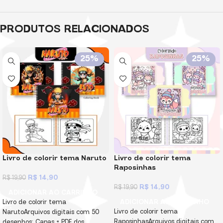
PRODUTOS RELACIONADOS
25%
25%
Livro de colorir tema Naruto
Livro de colorir tema
Raposinhas
R$
14,90
R$
19,90
R$
14,90
R$
19,90
ADICIONAR AO CARRINHO
ADICIONAR AO CARRINHO
Livro de colorir tema
Livro de colorir tema
NarutoArquivos digitais com 50
RaposinhasArquivos digitais com
desenhos: Capas + PDF dos