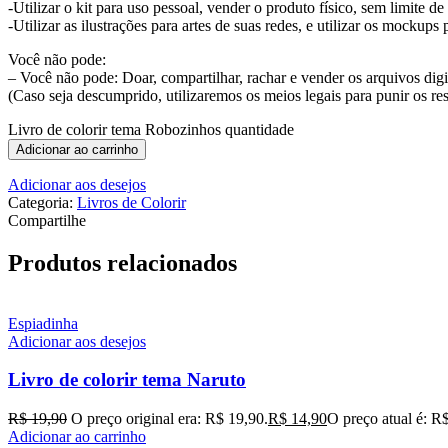
-Utilizar o kit para uso pessoal, vender o produto físico, sem limite de
-Utilizar as ilustrações para artes de suas redes, e utilizar os mockups
Você não pode:
– Você não pode: Doar, compartilhar, rachar e vender os arquivos digi
(Caso seja descumprido, utilizaremos os meios legais para punir os re
Livro de colorir tema Robozinhos quantidade
Adicionar ao carrinho
Adicionar aos desejos
Categoria:
Livros de Colorir
Compartilhe
Produtos relacionados
Espiadinha
Adicionar aos desejos
Livro de colorir tema Naruto
R$
19,90
O preço original era: R$ 19,90.
R$
14,90
O preço atual é: R
Adicionar ao carrinho