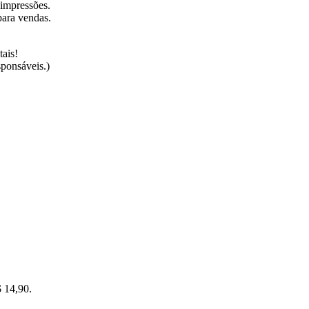
 impressões.
 para vendas.
tais!
sponsáveis.)
$ 14,90.