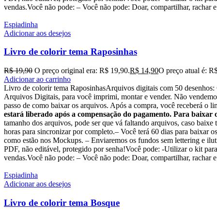
vendas.Você não pode: – Você não pode: Doar, compartilhar, rachar e v
Espiadinha
Adicionar aos desejos
Livro de colorir tema Raposinhas
R$
19,90
O preço original era: R$ 19,90.
R$
14,90
O preço atual é: R
Adicionar ao carrinho
Livro de colorir tema RaposinhasArquivos digitais com 50 desenho
Arquivos Digitais, para você imprimi, montar e vender. Não vendemos 
passo de como baixar os arquivos. Após a compra, você receberá o link
estará liberado após a compensação do pagamento. Para baixar o
tamanho dos arquivos, pode ser que vá faltando arquivos, caso baixe 
horas para sincronizar por completo.– Você terá 60 dias para baixar 
como estão nos Mockups. – Enviaremos os fundos sem lettering e ilut
PDF, não editável, protegido por senha!Você pode: -Utilizar o kit para 
vendas.Você não pode: – Você não pode: Doar, compartilhar, rachar e v
Espiadinha
Adicionar aos desejos
Livro de colorir tema Bosque