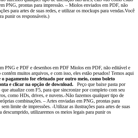
as em PNG, prontas para impressão. – Miolos enviados em PDF, não
rações para artes de suas redes, e utilizar os mockups para vendas.Você
ra punir os responsáveis.)
s em PNG e PDF e desenhos em PDF Miolos em PDF, não editável e
 contém muitos arquivos, e com isso, eles estão pesados! Temos aqui
e o pagamento for efetuado por outro meio, como boleto
onta e clicar na opção de download.
Peço que baixe pasta por
o que atualize com F5, para que sincronize por completo com seu
guros, como HDs, drives, e nuvens.-Não fazemos qualquer tipo de
s próprias combinações. – Artes enviadas em PNG, prontas para
em limite de impressões. -Utilizar as ilustrações para artes de suas
a descumprido, utilizaremos os meios legais para punir os