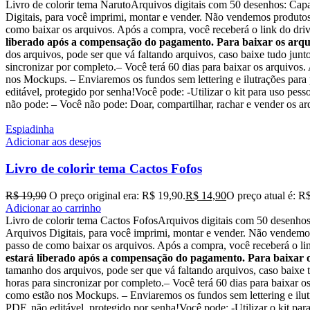
Livro de colorir tema NarutoArquivos digitais com 50 desenhos: C
Digitais, para você imprimi, montar e vender. Não vendemos produtos 
como baixar os arquivos. Após a compra, você receberá o link do drive
liberado após a compensação do pagamento. Para baixar os arqui
dos arquivos, pode ser que vá faltando arquivos, caso baixe tudo jun
sincronizar por completo.– Você terá 60 dias para baixar os arquivos
nos Mockups. – Enviaremos os fundos sem lettering e ilutrações para
editável, protegido por senha!Você pode: -Utilizar o kit para uso pesso
não pode: – Você não pode: Doar, compartilhar, rachar e vender os arq
Espiadinha
Adicionar aos desejos
Livro de colorir tema Cactos Fofos
R$
19,90
O preço original era: R$ 19,90.
R$
14,90
O preço atual é: R
Adicionar ao carrinho
Livro de colorir tema Cactos FofosArquivos digitais com 50 desen
Arquivos Digitais, para você imprimi, montar e vender. Não vendemos 
passo de como baixar os arquivos. Após a compra, você receberá o link
estará liberado após a compensação do pagamento. Para baixar o
tamanho dos arquivos, pode ser que vá faltando arquivos, caso baixe 
horas para sincronizar por completo.– Você terá 60 dias para baixar 
como estão nos Mockups. – Enviaremos os fundos sem lettering e ilut
PDF, não editável, protegido por senha!Você pode: -Utilizar o kit para 