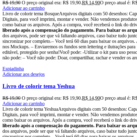
R$
19,90
O preço original era: R$ 19,90.
R$
14,90
O preço atual é: R
Adicionar ao carrinho
Livro de colorir tema BosqueArquivos digitais com 50 desenhos: 
Digitais, para você imprimi, montar e vender. Não vendemos produtos 
como baixar os arquivos. Após a compra, você receberá o link do drive
liberado após a compensação do pagamento. Para baixar os arqui
dos arquivos, pode ser que vá faltando arquivos, caso baixe tudo jun
sincronizar por completo.– Você terá 60 dias para baixar os arquivos
nos Mockups. – Enviaremos os fundos sem lettering e ilutrações para
editável, protegido por senha!Você pode: -Utilizar o kit para uso pesso
não pode: – Você não pode: Doar, compartilhar, rachar e vender os arq
Espiadinha
Adicionar aos desejos
Livro de colorir tema Yeshua
R$
19,90
O preço original era: R$ 19,90.
R$
14,90
O preço atual é: R
Adicionar ao carrinho
Livro de colorir tema YeshuaArquivos digitais com 50 desenhos: C
Digitais, para você imprimi, montar e vender. Não vendemos produtos 
como baixar os arquivos. Após a compra, você receberá o link do drive
liberado após a compensação do pagamento. Para baixar os arqui
dos arquivos, pode ser que vá faltando arquivos, caso baixe tudo jun
sincronizar por completo.– Você terá 60 dias para baixar os arquivos