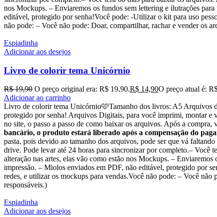
nos Mockups. – Enviaremos os fundos sem lettering e ilutrações para
editável, protegido por senha!Você pode: -Utilizar o kit para uso pesso
não pode: – Você não pode: Doar, compartilhar, rachar e vender os arq
Espiadinha
Adicionar aos desejos
Livro de colorir tema Unicórnio
R$
19,90
O preço original era: R$ 19,90.
R$
14,90
O preço atual é: R
Adicionar ao carrinho
Livro de colorir tema Unicórnio🩷Tamanho dos livros: A5 Arquivo
protegido por senha! Arquivos Digitais, para você imprimi, montar e
no site, o passo a passo de como baixar os arquivos. Após a compra, v
bancário, o produto estará liberado após a compensação do paga
pasta, pois devido ao tamanho dos arquivos, pode ser que vá faltando
drive. Pode levar até 24 horas para sincronizar por completo.– Você 
alteração nas artes, elas vão como estão nos Mockups. – Enviaremos o
impressão. – Miolos enviados em PDF, não editável, protegido por senha
redes, e utilizar os mockups para vendas.Você não pode: – Você não po
responsáveis.)
Espiadinha
Adicionar aos desejos