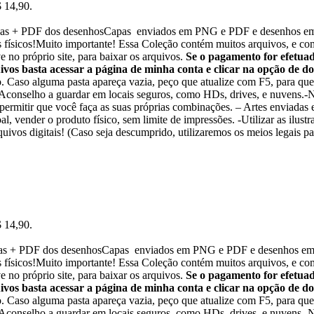
$ 14,90.
Capas + PDF dos desenhosCapas enviados em PNG e PDF e desenhos em 
físicos!Muito importante! Essa Coleção contém muitos arquivos, e com 
 no próprio site, para baixar os arquivos.
Se o pagamento for efetuad
vos basta acessar a página de minha conta e clicar na opção de 
to. Caso alguma pasta apareça vazia, peço que atualize com F5, para que
. Aconselho a guardar em locais seguros, como HDs, drives, e nuvens.-N
 permitir que você faça as suas próprias combinações. – Artes enviad
al, vender o produto físico, sem limite de impressões. -Utilizar as ilust
uivos digitais! (Caso seja descumprido, utilizaremos os meios legais pa
$ 14,90.
apas + PDF dos desenhosCapas enviados em PNG e PDF e desenhos em 
físicos!Muito importante! Essa Coleção contém muitos arquivos, e com 
 no próprio site, para baixar os arquivos.
Se o pagamento for efetuad
vos basta acessar a página de minha conta e clicar na opção de 
to. Caso alguma pasta apareça vazia, peço que atualize com F5, para que
. Aconselho a guardar em locais seguros, como HDs, drives, e nuvens.-N