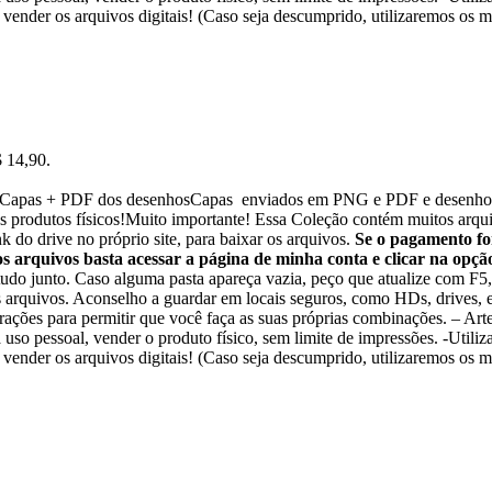
ender os arquivos digitais! (Caso seja descumprido, utilizaremos os me
$ 14,90.
s: Capas + PDF dos desenhosCapas enviados em PNG e PDF e desenhos
produtos físicos!Muito importante! Essa Coleção contém muitos arquivo
 do drive no próprio site, para baixar os arquivos.
Se o pagamento fo
s arquivos basta acessar a página de minha conta e clicar na op
tudo junto. Caso alguma pasta apareça vazia, peço que atualize com F5,
os arquivos. Aconselho a guardar em locais seguros, como HDs, drives, e
rações para permitir que você faça as suas próprias combinações. – A
uso pessoal, vender o produto físico, sem limite de impressões. -Utilizar
ender os arquivos digitais! (Caso seja descumprido, utilizaremos os me