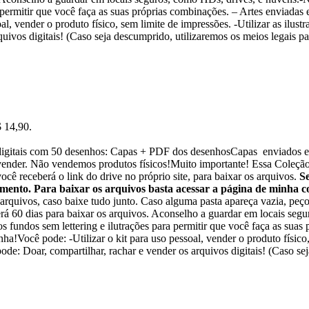
 permitir que você faça as suas próprias combinações. – Artes enviad
al, vender o produto físico, sem limite de impressões. -Utilizar as ilust
uivos digitais! (Caso seja descumprido, utilizaremos os meios legais pa
$ 14,90.
s digitais com 50 desenhos: Capas + PDF dos desenhosCapas enviado
 vender. Não vendemos produtos físicos!Muito importante! Essa Coleção
ocê receberá o link do drive no próprio site, para baixar os arquivos.
S
mento. Para baixar os arquivos basta acessar a página de minha c
 arquivos, caso baixe tudo junto. Caso alguma pasta apareça vazia, peç
terá 60 dias para baixar os arquivos. Aconselho a guardar em locais se
s fundos sem lettering e ilutrações para permitir que você faça as sua
!Você pode: -Utilizar o kit para uso pessoal, vender o produto físico, s
de: Doar, compartilhar, rachar e vender os arquivos digitais! (Caso sej