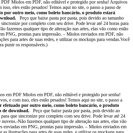
PDF Miolos em PDF, não editável e protegido por senha! Arquivos
isso, eles estão pesados! Temos aqui no site, o passo a passo de
o por outro meio, como boleto bancário, o produto estará
download.
Peço que baixe pasta por pasta, pois devido ao tamanho
 sincronize por completo com seu drive. Pode levar até 24 horas para
ão fazemos qualquer tipo de alteração nas artes, elas vão como estão
as em PNG, prontas para impressão. – Miolos enviados em PDF, não
rações para artes de suas redes, e utilizar os mockups para vendas.Você
ra punir os responsáveis.)
os em PDF Miolos em PDF, não editável e protegido por senha!
s, e com isso, eles estão pesados! Temos aqui no site, o passo a
r efetuado por outro meio, como boleto bancário, o produto
ção de download.
Peço que baixe pasta por pasta, pois devido ao
 para que sincronize por completo com seu drive. Pode levar até 24
 nuvens.-Não fazemos qualquer tipo de alteração nas artes, elas vão
rtes enviadas em PNG, prontas para impressão. – Miolos enviados em
 as ilustrações para artes de suas redes, e utilizar os mockups para