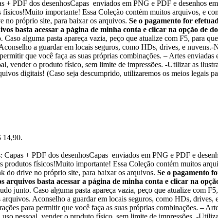
apas + PDF dos desenhosCapas enviados em PNG e PDF e desenhos em 
físicos!Muito importante! Essa Coleção contém muitos arquivos, e com 
 no próprio site, para baixar os arquivos.
Se o pagamento for efetuad
vos basta acessar a página de minha conta e clicar na opção de 
to. Caso alguma pasta apareça vazia, peço que atualize com F5, para que
. Aconselho a guardar em locais seguros, como HDs, drives, e nuvens.-N
 permitir que você faça as suas próprias combinações. – Artes enviad
al, vender o produto físico, sem limite de impressões. -Utilizar as ilust
uivos digitais! (Caso seja descumprido, utilizaremos os meios legais pa
$ 14,90.
hos: Capas + PDF dos desenhosCapas enviados em PNG e PDF e desenh
produtos físicos!Muito importante! Essa Coleção contém muitos arquivo
 do drive no próprio site, para baixar os arquivos.
Se o pagamento fo
s arquivos basta acessar a página de minha conta e clicar na op
tudo junto. Caso alguma pasta apareça vazia, peço que atualize com F5,
os arquivos. Aconselho a guardar em locais seguros, como HDs, drives, e
rações para permitir que você faça as suas próprias combinações. – A
uso pessoal, vender o produto físico, sem limite de impressões. -Utilizar