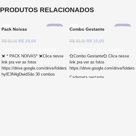
PRODUTOS RELACIONADOS
67%
67%
Pack Noivas
Combo Gestante
R$
20,00
R$
10,00
R$
60,00
R$
30,00
ADICIONAR AO CARRINHO
ADICIONAR AO CARRINHO
💓 * PACK NOIVAS* 💓Clica nesse
💞
Combo Gestante
💞 Clica nesse
link pra ver as fotos
link pra ver as fotos
https://drive.google.com/drive/folders/1CvMsbG1DuhXPUd1JN9J-
https://drive.google.com/drive/fo
hyIE3N4gDwid
São 30 combos
Caderneta gestante
completos !!! Em várias cores💓30
Planner Noiva A5 💓30 Bloco para
Planner gestante
lembrancinha A6 💓30 Caderno A5
Desk planner
lembrancinha 💓 30 Álbum Fotos
24x19 💓 30 Álbum Pré Weeding
Álbum de fotos da gravidez
24x19Pack Identidade Visual: 💓30
Nas cores azul e rosa
Capas e
Convites 💓30 Convites Individuais
fundos enviados em PNG e PDF!
💓30 Cartões de Agradecimento 💓
Miolos em PDF, não editável e
30 Menus Reservados 💓30
protegido por senha! Arquivos
Manuais dos Padrinhos 💓30