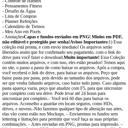
- Controle de Hábitos
- Pensamentos Fitness
- Desafio da Água
- Lista de Compras
- Planner Refeições
- Calendário de Treinos
- Meu Ano em Pixels
- Anotações
Capas e fundos enviados em PNG! Miolos em PDF,
não editável e protegido por senha!
Avisos Importantes:
1) Essa
coleção está pronta, e com envio imediato! Os arquivos serão
liberados assim que for confirmado seu pagamento, com o link do
drive para você fazer o download.
Muito importante!
Essa Coleção
contém muitos arquivos, e com isso, eles estão pesados! Temos aqui
no site, o passo a passo de como baixar os arquivos. Após a compra,
você receberá o link do drive, para baixar os arquivos. Peço que
baixe pasta por pasta, pois devido ao tamanho dos arquivos, pode
ser que venha faltando arquivos, caso baixe tudo junto. Caso alguma
pasta apareça vazia, peço que atualize com F5, para que sincronize
por completo com seu drive. Pode levar até 24 horas para
sincronizar por completo.– Você terá 60 dias para baixar os
arquivos. Aconselho a guardar em locais seguros, como HDs,
drives, e nuvens.-Não fazemos qualquer tipo de alteração nas artes,
elas vão como estão nos Mockups. – Enviaremos os fundos sem
lettering e ilutrações para permitir que você faça as suas próprias
combinações. – Artes enviadas em PNG, prontas para impressão. –