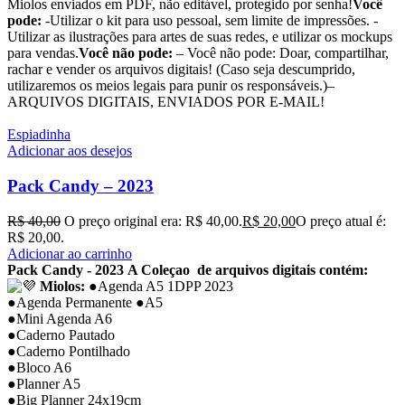
Miolos enviados em PDF, não editável, protegido por senha!
Você
pode:
-Utilizar o kit para uso pessoal, sem limite de impressões. -
Utilizar as ilustrações para artes de suas redes, e utilizar os mockups
para vendas.
Você não pode:
– Você não pode: Doar, compartilhar,
rachar e vender os arquivos digitais! (Caso seja descumprido,
utilizaremos os meios legais para punir os responsáveis.)–
ARQUIVOS DIGITAIS, ENVIADOS POR E-MAIL!
Espiadinha
Adicionar aos desejos
Pack Candy – 2023
R$
40,00
O preço original era: R$ 40,00.
R$
20,00
O preço atual é:
R$ 20,00.
Adicionar ao carrinho
Pack Candy - 2023
A Coleçao de arquivos digitais contém:
Miolos:
●Agenda A5 1DPP 2023
●Agenda Permanente ●A5
●Mini Agenda A6
●Caderno Pautado
●Caderno Pontilhado
●Bloco A6
●Planner A5
●Big Planner 24x19cm