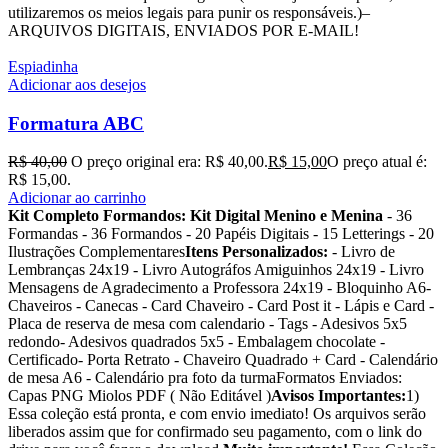
utilizaremos os meios legais para punir os responsáveis.)–
ARQUIVOS DIGITAIS, ENVIADOS POR E-MAIL!
Espiadinha
Adicionar aos desejos
Formatura ABC
R$
40,00
O preço original era: R$ 40,00.
R$
15,00
O preço atual é:
R$ 15,00.
Adicionar ao carrinho
Kit Completo Formandos:
Kit Digital Menino e Menina
- 36
Formandas - 36 Formandos - 20 Papéis Digitais - 15 Letterings - 20
Ilustrações Complementares
Itens Personalizados:
- Livro de
Lembranças 24x19 - Livro Autográfos Amiguinhos 24x19 - Livro
Mensagens de Agradecimento a Professora 24x19 - Bloquinho A6-
Chaveiros - Canecas - Card Chaveiro - Card Post it - Lápis e Card -
Placa de reserva de mesa com calendario - Tags - Adesivos 5x5
redondo- Adesivos quadrados 5x5 - Embalagem chocolate -
Certificado- Porta Retrato - Chaveiro Quadrado + Card - Calendário
de mesa A6 - Calendário pra foto da turmaFormatos Enviados:
Capas PNG Miolos PDF ( Não Editável )
Avisos Importantes:
1)
Essa coleção está pronta, e com envio imediato! Os arquivos serão
liberados assim que for confirmado seu pagamento, com o link do