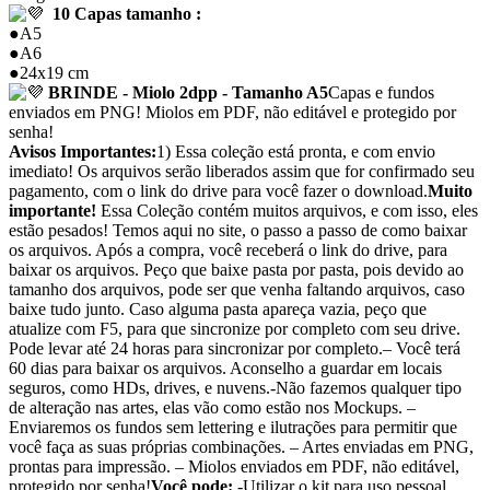
10 Capas tamanho :
●A5
●A6
●24x19 cm
BRINDE - Miolo 2dpp - Tamanho A5
Capas e fundos
enviados em PNG! Miolos em PDF, não editável e protegido por
senha!
Avisos Importantes:
1) Essa coleção está pronta, e com envio
imediato! Os arquivos serão liberados assim que for confirmado seu
pagamento, com o link do drive para você fazer o download.
Muito
importante!
Essa Coleção contém muitos arquivos, e com isso, eles
estão pesados! Temos aqui no site, o passo a passo de como baixar
os arquivos. Após a compra, você receberá o link do drive, para
baixar os arquivos. Peço que baixe pasta por pasta, pois devido ao
tamanho dos arquivos, pode ser que venha faltando arquivos, caso
baixe tudo junto. Caso alguma pasta apareça vazia, peço que
atualize com F5, para que sincronize por completo com seu drive.
Pode levar até 24 horas para sincronizar por completo.– Você terá
60 dias para baixar os arquivos. Aconselho a guardar em locais
seguros, como HDs, drives, e nuvens.-Não fazemos qualquer tipo
de alteração nas artes, elas vão como estão nos Mockups. –
Enviaremos os fundos sem lettering e ilutrações para permitir que
você faça as suas próprias combinações. – Artes enviadas em PNG,
prontas para impressão. – Miolos enviados em PDF, não editável,
protegido por senha!
Você pode:
-Utilizar o kit para uso pessoal,