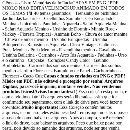
Gêmeos - Livro Memórias da InfânciaCAPAS EM PNG / PDF
MIOLO NAO EDITÁVEL!MOCKUP ANIMADO EM TODOS
OS TEMAS !🔖 40 temas garantidos: - Trenzinho de bichinhos -
Jardim das bailarinas - Coelhinhos Soninho - Céu Encantado
Menina - Unicórnio - Pandinhas Aquarela - Safari Aquarela Menina
- Safari Aquarela Menino - Ursinho de Dormir - Minnie Rosa -
Mickey - Floresta Tropical - Animais Boho - Chuva de amor menina
- Chuva de amor menino - Ursinho Brinquedos - Ursinha
Brinquedos - Raposinhas Aquarela - Circo Vintage - Gatinhas -
Praia Menina - Praia Menino - Fazendinha menino - Cavalinho -
Ursinha Bailarina - Carrinhos - Arco Íris Aquarela - Fadinhas - Urso
e o carrinho - Cupcake - Corações Candy Color - Gatinho -
Borboletário - Carrosel dos sonhos menina - Carrosel dos sonhos
menino - Jardim Florescer - Barquinho de Papel - Cachorrinhos -
Florescer - Cacto Cute
Capas e fundos enviados em PNG e PDF!
Miolos em PDF, não editável e protegido por senha! Arquivos
Digitais, para você imprimi, montar e vender. Não vendemos
produtos físicos!
Avisos Importantes:
1) Essa coleção está pronta, e
com envio imediato! Os arquivos serão liberados assim que for
confirmado seu pagamento, com o link do drive para você fazer o
download.
Muito importante!
Essa Coleção contém muitos
arquivos, e com isso, eles estão pesados! Temos aqui no site, o passo
a passo de como baixar os arquivos. Após a compra, você receberá
o link do drive, para baixar os arquivos. Peço que baixe pasta por
pasta, pois devido ao tamanho dos arquivos, pode ser que venha