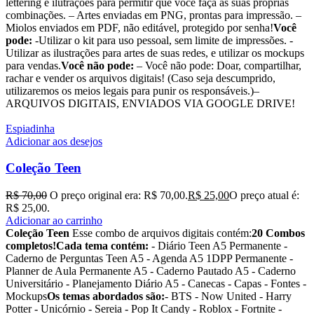
lettering e ilutrações para permitir que você faça as suas próprias
combinações. – Artes enviadas em PNG, prontas para impressão. –
Miolos enviados em PDF, não editável, protegido por senha!
Você
pode:
-Utilizar o kit para uso pessoal, sem limite de impressões. -
Utilizar as ilustrações para artes de suas redes, e utilizar os mockups
para vendas.
Você não pode:
– Você não pode: Doar, compartilhar,
rachar e vender os arquivos digitais! (Caso seja descumprido,
utilizaremos os meios legais para punir os responsáveis.)–
ARQUIVOS DIGITAIS, ENVIADOS VIA GOOGLE DRIVE!
Espiadinha
Adicionar aos desejos
Coleção Teen
R$
70,00
O preço original era: R$ 70,00.
R$
25,00
O preço atual é:
R$ 25,00.
Adicionar ao carrinho
Coleção Teen
Esse combo de arquivos digitais contém:
20 Combos
completos!
Cada tema contém:
- Diário Teen A5 Permanente -
Caderno de Perguntas Teen A5 - Agenda A5 1DPP Permanente -
Planner de Aula Permanente A5 - Caderno Pautado A5 - Caderno
Universitário - Planejamento Diário A5 - Canecas - Capas - Fontes -
Mockups
Os temas abordados são:
- BTS - Now United - Harry
Potter - Unicórnio - Sereia - Pop It Candy - Roblox - Fortnite -