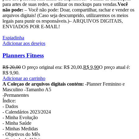
para artes de suas redes, e utilizar os mockups para vendas.
Você
não pode:
– Você não pode: Doar, compartilhar, rachar e vender os
arquivos digitais! (Caso seja descumprido, utilizaremos os meios
legais para punir os responsáveis.)– ARQUIVOS DIGITAIS,
ENVIADOS POR E-MAIL!
Espiadinha
Adicionar aos desejos
Planners Fitness
R$
20,00
O preço original era: R$ 20,00.
R$
9,90
O preço atual é:
R$ 9,90.
Adicionar ao carrinho
A Coleçao de arquivos digitais contém:
-Planner Feminino e
Masculino -Tamanho A5
-Permanentes
Índice:
- Dados
- Calendários 2023/2024
- Minha Evolução
- Minha Saúde
- Minhas Medidas
- Objetivos do Mês