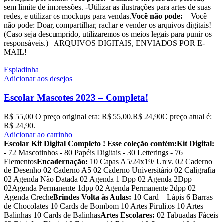
sem limite de impressões. -Utilizar as ilustrações para artes de suas
redes, e utilizar os mockups para vendas.
Você não pode:
– Você
não pode: Doar, compartilhar, rachar e vender os arquivos digitais!
(Caso seja descumprido, utilizaremos os meios legais para punir os
responsáveis.)– ARQUIVOS DIGITAIS, ENVIADOS POR E-
MAIL!
Espiadinha
Adicionar aos desejos
Escolar Mascotes 2023 – Completa!
R$
55,00
O preço original era: R$ 55,00.
R$
24,90
O preço atual é:
R$ 24,90.
Adicionar ao carrinho
Escolar Kit Digital Completo !
Esse coleção contém:
Kit Digital:
- 72 Mascotinhos - 80 Papéis Digitais - 30 Letterings - 76
Elementos
Encadernação:
10 Capas A5/24x19/ Univ. 02 Caderno
de Desenho 02 Caderno A5 02 Caderno Universitário 02 Caligrafia
02 Agenda Não Datada 02 Agenda 1 Dpp 02 Agenda 2Dpp
02Agenda Permanente 1dpp 02 Agenda Permanente 2dpp 02
Agenda Creche
Brindes Volta às Aulas:
10 Card + Lápis 6 Barras
de Chocolates 10 Cards de Bombom 10 Artes Pirulitos 10 Artes
Balinhas 10 Cards de Balinhas
Artes Escolares:
02 Tabuadas Fáceis