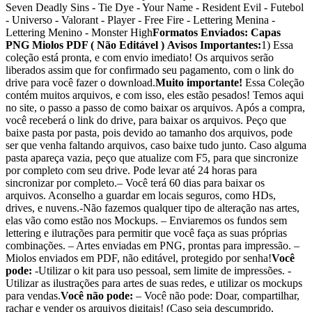
Seven Deadly Sins - Tie Dye - Your Name - Resident Evil - Futebol
- Universo - Valorant - Player - Free Fire - Lettering Menina -
Lettering Menino - Monster High
Formatos Enviados:
Capas
PNG
Miolos PDF ( Não Editável )
Avisos Importantes:
1) Essa
coleção está pronta, e com envio imediato! Os arquivos serão
liberados assim que for confirmado seu pagamento, com o link do
drive para você fazer o download.
Muito importante!
Essa Coleção
contém muitos arquivos, e com isso, eles estão pesados! Temos aqui
no site, o passo a passo de como baixar os arquivos. Após a compra,
você receberá o link do drive, para baixar os arquivos. Peço que
baixe pasta por pasta, pois devido ao tamanho dos arquivos, pode
ser que venha faltando arquivos, caso baixe tudo junto. Caso alguma
pasta apareça vazia, peço que atualize com F5, para que sincronize
por completo com seu drive. Pode levar até 24 horas para
sincronizar por completo.– Você terá 60 dias para baixar os
arquivos. Aconselho a guardar em locais seguros, como HDs,
drives, e nuvens.-Não fazemos qualquer tipo de alteração nas artes,
elas vão como estão nos Mockups. – Enviaremos os fundos sem
lettering e ilutrações para permitir que você faça as suas próprias
combinações. – Artes enviadas em PNG, prontas para impressão. –
Miolos enviados em PDF, não editável, protegido por senha!
Você
pode:
-Utilizar o kit para uso pessoal, sem limite de impressões. -
Utilizar as ilustrações para artes de suas redes, e utilizar os mockups
para vendas.
Você não pode:
– Você não pode: Doar, compartilhar,
rachar e vender os arquivos digitais! (Caso seja descumprido,