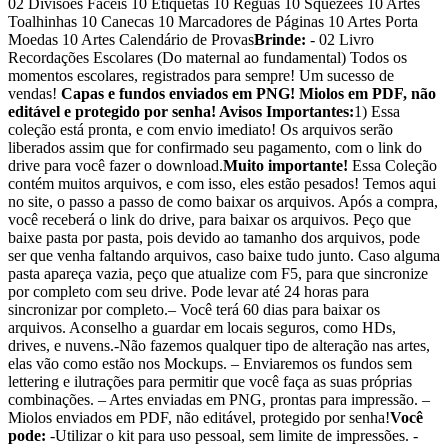
02 Divisões Fáceis 10 Etiquetas 10 Réguas 10 Squezees 10 Artes
Toalhinhas 10 Canecas 10 Marcadores de Páginas 10 Artes Porta
Moedas 10 Artes Calendário de Provas
Brinde:
- 02 Livro
Recordações Escolares (Do maternal ao fundamental) Todos os
momentos escolares, registrados para sempre! Um sucesso de
vendas!
Capas e fundos enviados em PNG! Miolos em PDF, não
editável e protegido por senha!
Avisos Importantes:
1) Essa
coleção está pronta, e com envio imediato! Os arquivos serão
liberados assim que for confirmado seu pagamento, com o link do
drive para você fazer o download.
Muito importante!
Essa Coleção
contém muitos arquivos, e com isso, eles estão pesados! Temos aqui
no site, o passo a passo de como baixar os arquivos. Após a compra,
você receberá o link do drive, para baixar os arquivos. Peço que
baixe pasta por pasta, pois devido ao tamanho dos arquivos, pode
ser que venha faltando arquivos, caso baixe tudo junto. Caso alguma
pasta apareça vazia, peço que atualize com F5, para que sincronize
por completo com seu drive. Pode levar até 24 horas para
sincronizar por completo.– Você terá 60 dias para baixar os
arquivos. Aconselho a guardar em locais seguros, como HDs,
drives, e nuvens.-Não fazemos qualquer tipo de alteração nas artes,
elas vão como estão nos Mockups. – Enviaremos os fundos sem
lettering e ilutrações para permitir que você faça as suas próprias
combinações. – Artes enviadas em PNG, prontas para impressão. –
Miolos enviados em PDF, não editável, protegido por senha!
Você
pode:
-Utilizar o kit para uso pessoal, sem limite de impressões. -