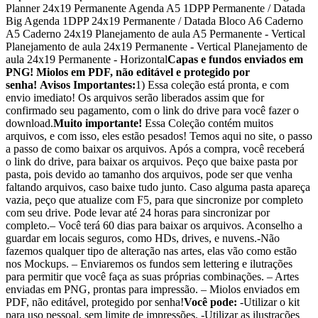
Planner 24x19 Permanente Agenda A5 1DPP Permanente / Datada
Big Agenda 1DPP 24x19 Permanente / Datada Bloco A6 Caderno
A5 Caderno 24x19 Planejamento de aula A5 Permanente - Vertical
Planejamento de aula 24x19 Permanente - Vertical Planejamento de
aula 24x19 Permanente - Horizontal
Capas e fundos enviados em
PNG!
Miolos em PDF, não editável e protegido por
senha!
Avisos Importantes:
1) Essa coleção está pronta, e com
envio imediato! Os arquivos serão liberados assim que for
confirmado seu pagamento, com o link do drive para você fazer o
download.
Muito importante!
Essa Coleção contém muitos
arquivos, e com isso, eles estão pesados! Temos aqui no site, o passo
a passo de como baixar os arquivos. Após a compra, você receberá
o link do drive, para baixar os arquivos. Peço que baixe pasta por
pasta, pois devido ao tamanho dos arquivos, pode ser que venha
faltando arquivos, caso baixe tudo junto. Caso alguma pasta apareça
vazia, peço que atualize com F5, para que sincronize por completo
com seu drive. Pode levar até 24 horas para sincronizar por
completo.– Você terá 60 dias para baixar os arquivos. Aconselho a
guardar em locais seguros, como HDs, drives, e nuvens.-Não
fazemos qualquer tipo de alteração nas artes, elas vão como estão
nos Mockups. – Enviaremos os fundos sem lettering e ilutrações
para permitir que você faça as suas próprias combinações. – Artes
enviadas em PNG, prontas para impressão. – Miolos enviados em
PDF, não editável, protegido por senha!
Você pode:
-Utilizar o kit
para uso pessoal, sem limite de impressões. -Utilizar as ilustrações