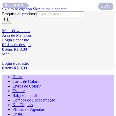
<
DESTAQUE
DESTAQUE
DESTAQUE
75%
60%
50%
64%
63%
50%
51%
50%
55%
Skip to navigation
Skip to main content
Pesquisa de produtos
Meus downloads
Área de Membros
Login e cadastro
0
Lista de desejos
0
itens
R$
0,00
Menu
Login e cadastro
0
itens
R$
0,00
Home
Cards de Colorir
Livros de Colorir
Escolar
Baby e Infantil
Combos de Encadernação
Kits Digitais
Planners e Agendas
Cristã