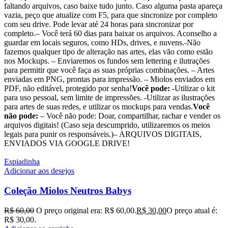
faltando arquivos, caso baixe tudo junto. Caso alguma pasta apareça
vazia, peço que atualize com F5, para que sincronize por completo
com seu drive. Pode levar até 24 horas para sincronizar por
completo.– Você terá 60 dias para baixar os arquivos. Aconselho a
guardar em locais seguros, como HDs, drives, e nuvens.-Não
fazemos qualquer tipo de alteração nas artes, elas vão como estão
nos Mockups. – Enviaremos os fundos sem lettering e ilutrações
para permitir que você faça as suas próprias combinações. – Artes
enviadas em PNG, prontas para impressão. – Miolos enviados em
PDF, não editável, protegido por senha!
Você pode:
-Utilizar o kit
para uso pessoal, sem limite de impressões. -Utilizar as ilustrações
para artes de suas redes, e utilizar os mockups para vendas.
Você
não pode:
– Você não pode: Doar, compartilhar, rachar e vender os
arquivos digitais! (Caso seja descumprido, utilizaremos os meios
legais para punir os responsáveis.)– ARQUIVOS DIGITAIS,
ENVIADOS VIA GOOGLE DRIVE!
Espiadinha
Adicionar aos desejos
Coleção Miolos Neutros Babys
R$
60,00
O preço original era: R$ 60,00.
R$
30,00
O preço atual é:
R$ 30,00.