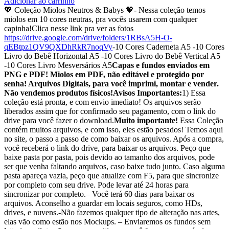
Adicionar ao carrinho
💖 Coleção Miolos Neutros & Babys 💖- Nessa coleção temos
miolos em 10 cores neutras, pra vocês usarem com qualquer
capinha!Clica nesse link pra ver as fotos
https://drive.google.com/drive/folders/1RBsA5H-O-
qEBtpz1QV9QXDhRkR7noqVy
-10 Cores Caderneta A5 -10 Cores
Livro do Bebê Horizontal A5 -10 Cores Livro do Bebê Vertical A5
-10 Cores Livro Mesversários A5
Capas e fundos enviados em
PNG e PDF! Miolos em PDF, não editável e protegido por
senha! Arquivos Digitais, para você imprimi, montar e vender.
Não vendemos produtos físicos!
Avisos Importantes:
1) Essa
coleção está pronta, e com envio imediato! Os arquivos serão
liberados assim que for confirmado seu pagamento, com o link do
drive para você fazer o download.
Muito importante!
Essa Coleção
contém muitos arquivos, e com isso, eles estão pesados! Temos aqui
no site, o passo a passo de como baixar os arquivos. Após a compra,
você receberá o link do drive, para baixar os arquivos. Peço que
baixe pasta por pasta, pois devido ao tamanho dos arquivos, pode
ser que venha faltando arquivos, caso baixe tudo junto. Caso alguma
pasta apareça vazia, peço que atualize com F5, para que sincronize
por completo com seu drive. Pode levar até 24 horas para
sincronizar por completo.– Você terá 60 dias para baixar os
arquivos. Aconselho a guardar em locais seguros, como HDs,
drives, e nuvens.-Não fazemos qualquer tipo de alteração nas artes,
elas vão como estão nos Mockups. – Enviaremos os fundos sem