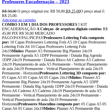
Professores Encadernação – 2023
R$
50,00
O preço original era: R$ 50,00.
R$
25,00
O preço atual é:
R$ 25,00.
Adicionar ao carrinho
COMBO 3 EM 1 DIA DOS PROFESSORES !
KIT
ENCADERNAÇÃO
A Coleçao de arquivos digitais contém:
R$
45,00 PIX R$ 50,00 MERCADO
PAGO/PAYPAL/PICPAY
Professores Lettering Fofa composto
por:
10 Capas Professores Lettering Fofa A5 10 Capas Professores
Lettering Fofa A6 10 Capas Professores Letterng Fofa
24x19
Miolos:
Planner A5 Permanente Big Planner 24x19
Permanente Agenda A5 1DPP Permanente / Datada Big Agenda
1DPP 24x19 Permanente / Datada Bloco A6 Caderno A5 Caderno
24x19 Planejamento de aula A5 Permanente - Vertical Planejamento
de aula 24x19 Permanente - Vertical Planejamento de aula 24x19
Permanente - Horizontal
Professores Lettering 3D composto por:
05 Capas A5 05 Capas A6 05 Capas 24x19
Miolos:
Planner A5
Permanente Big Planner 24x19 Permanente Agenda A5 1DPP
Permanente / Datada Big Agenda 1DPP 24x19 Permanente / Datada
Bloco A6 Caderno A5 Caderno 24x19 Planejamento de aula A5
Permanente - Vertical Planejamento de aula 24x19 Permanente -
Vertical Planejamento de aula 24x19 Permanente -
Horizontal
Professores Masculino composto por:
05 Capas A5 05
Capas A6 05 Capas 24x19
Miolos:
Planner A5 Permanente Big