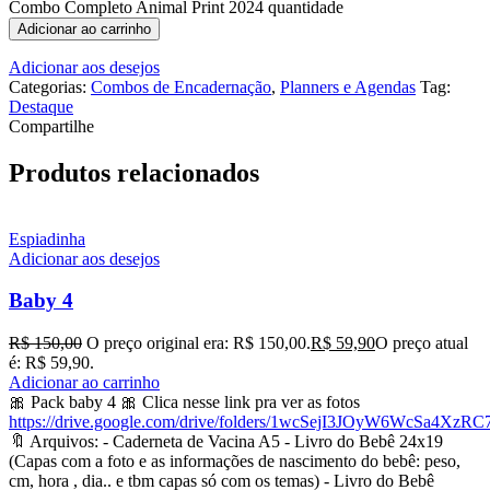
Combo Completo Animal Print 2024 quantidade
Adicionar ao carrinho
Adicionar aos desejos
Categorias:
Combos de Encadernação
,
Planners e Agendas
Tag:
Destaque
Compartilhe
Produtos relacionados
Espiadinha
Adicionar aos desejos
Baby 4
R$
150,00
O preço original era: R$ 150,00.
R$
59,90
O preço atual
é: R$ 59,90.
Adicionar ao carrinho
🎀 Pack baby 4 🎀 Clica nesse link pra ver as fotos
https://drive.google.com/drive/folders/1wcSejI3JOyW6WcSa4XzR
🔖 Arquivos: - Caderneta de Vacina A5 - Livro do Bebê 24x19
(Capas com a foto e as informações de nascimento do bebê: peso,
cm, hora , dia.. e tbm capas só com os temas) - Livro do Bebê