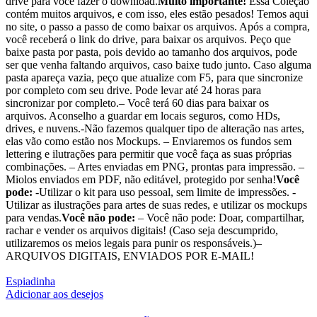
drive para você fazer o download.
Muito importante!
Essa Coleção
contém muitos arquivos, e com isso, eles estão pesados! Temos aqui
no site, o passo a passo de como baixar os arquivos. Após a compra,
você receberá o link do drive, para baixar os arquivos. Peço que
baixe pasta por pasta, pois devido ao tamanho dos arquivos, pode
ser que venha faltando arquivos, caso baixe tudo junto. Caso alguma
pasta apareça vazia, peço que atualize com F5, para que sincronize
por completo com seu drive. Pode levar até 24 horas para
sincronizar por completo.– Você terá 60 dias para baixar os
arquivos. Aconselho a guardar em locais seguros, como HDs,
drives, e nuvens.-Não fazemos qualquer tipo de alteração nas artes,
elas vão como estão nos Mockups. – Enviaremos os fundos sem
lettering e ilutrações para permitir que você faça as suas próprias
combinações. – Artes enviadas em PNG, prontas para impressão. –
Miolos enviados em PDF, não editável, protegido por senha!
Você
pode:
-Utilizar o kit para uso pessoal, sem limite de impressões. -
Utilizar as ilustrações para artes de suas redes, e utilizar os mockups
para vendas.
Você não pode:
– Você não pode: Doar, compartilhar,
rachar e vender os arquivos digitais! (Caso seja descumprido,
utilizaremos os meios legais para punir os responsáveis.)–
ARQUIVOS DIGITAIS, ENVIADOS POR E-MAIL!
Espiadinha
Adicionar aos desejos