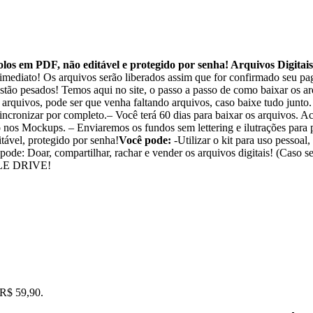
s em PDF, não editável e protegido por senha! Arquivos Digitai
 imediato! Os arquivos serão liberados assim que for confirmado seu p
stão pesados! Temos aqui no site, o passo a passo de como baixar os ar
 arquivos, pode ser que venha faltando arquivos, caso baixe tudo junto
sincronizar por completo.– Você terá 60 dias para baixar os arquivos. 
o nos Mockups. – Enviaremos os fundos sem lettering e ilutrações para 
ável, protegido por senha!
Você pode:
-Utilizar o kit para uso pessoal,
ode: Doar, compartilhar, rachar e vender os arquivos digitais! (Caso se
LE DRIVE!
 R$ 59,90.