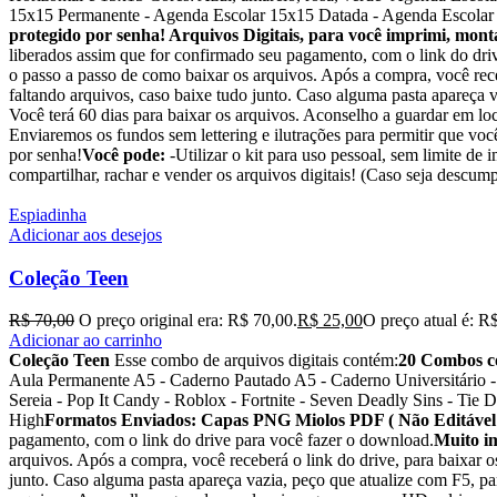
15x15 Permanente - Agenda Escolar 15x15 Datada - Agenda Escola
protegido por senha! Arquivos Digitais, para você imprimi, mont
liberados assim que for confirmado seu pagamento, com o link do dri
o passo a passo de como baixar os arquivos. Após a compra, você rece
faltando arquivos, caso baixe tudo junto. Caso alguma pasta apareça 
Você terá 60 dias para baixar os arquivos. Aconselho a guardar em lo
Enviaremos os fundos sem lettering e ilutrações para permitir que vo
por senha!
Você pode:
-Utilizar o kit para uso pessoal, sem limite de i
compartilhar, rachar e vender os arquivos digitais! (Caso seja 
Espiadinha
Adicionar aos desejos
Coleção Teen
R$
70,00
O preço original era: R$ 70,00.
R$
25,00
O preço atual é: R
Adicionar ao carrinho
Coleção Teen
Esse combo de arquivos digitais contém:
20 Combos c
Aula Permanente A5 - Caderno Pautado A5 - Caderno Universitário -
Sereia - Pop It Candy - Roblox - Fortnite - Seven Deadly Sins - Tie D
High
Formatos Enviados:
Capas PNG
Miolos PDF ( Não Editável
pagamento, com o link do drive para você fazer o download.
Muito i
arquivos. Após a compra, você receberá o link do drive, para baixar o
junto. Caso alguma pasta apareça vazia, peço que atualize com F5, par