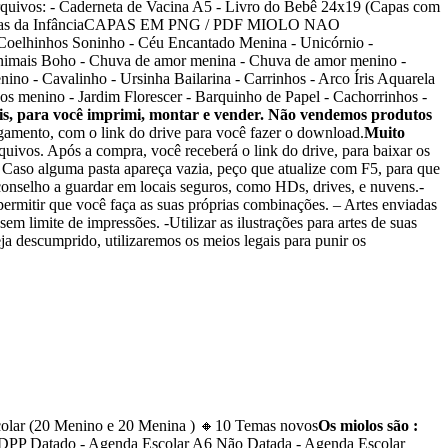
quivos: - Caderneta de Vacina A5 - Livro do Bebê 24x19 (Capas com
o Memórias da InfânciaCAPAS EM PNG / PDF MIOLO NAO
lhinhos Soninho - Céu Encantado Menina - Unicórnio -
 Animais Boho - Chuva de amor menina - Chuva de amor menino -
no - Cavalinho - Ursinha Bailarina - Carrinhos - Arco Íris Aquarela
os menino - Jardim Florescer - Barquinho de Papel - Cachorrinhos -
is, para você imprimi, montar e vender. Não vendemos produtos
agamento, com o link do drive para você fazer o download.
Muito
quivos. Após a compra, você receberá o link do drive, para baixar os
. Caso alguma pasta apareça vazia, peço que atualize com F5, para que
Aconselho a guardar em locais seguros, como HDs, drives, e nuvens.-
permitir que você faça as suas próprias combinações. – Artes enviadas
 sem limite de impressões. -Utilizar as ilustrações para artes de suas
ja descumprido, utilizaremos os meios legais para punir os
olar (20 Menino e 20 Menina ) 🔸10 Temas novos
Os miolos são :
2 DPP Datado - Agenda Escolar A6 Não Datada - Agenda Escolar