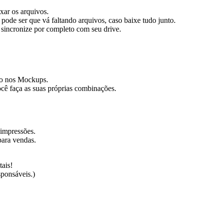
xar os arquivos.
pode ser que vá faltando arquivos, caso baixe tudo junto.
 sincronize por completo com seu drive.
tão nos Mockups.
ocê faça as suas próprias combinações.
 impressões.
 para vendas.
tais!
sponsáveis.)