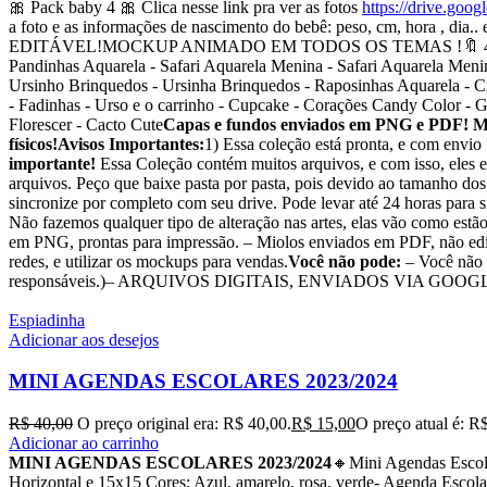
🎀 Pack baby 4 🎀 Clica nesse link pra ver as fotos
https://drive.g
a foto e as informações de nascimento do bebê: peso, cm, hora ,
EDITÁVEL!MOCKUP ANIMADO EM TODOS OS TEMAS !🔖 40 temas garan
Pandinhas Aquarela - Safari Aquarela Menina - Safari Aquarela Men
Ursinho Brinquedos - Ursinha Brinquedos - Raposinhas Aquarela - Cir
- Fadinhas - Urso e o carrinho - Cupcake - Corações Candy Color - G
Florescer - Cacto Cute
Capas e fundos enviados em PNG e PDF! Mio
físicos!
Avisos Importantes:
1) Essa coleção está pronta, e com envio
importante!
Essa Coleção contém muitos arquivos, e com isso, eles e
arquivos. Peço que baixe pasta por pasta, pois devido ao tamanho dos
sincronize por completo com seu drive. Pode levar até 24 horas para 
Não fazemos qualquer tipo de alteração nas artes, elas vão como estã
em PNG, prontas para impressão. – Miolos enviados em PDF, não edit
redes, e utilizar os mockups para vendas.
Você não pode:
– Você não p
responsáveis.)– ARQUIVOS DIGITAIS, ENVIADOS VIA GOOG
Espiadinha
Adicionar aos desejos
MINI AGENDAS ESCOLARES 2023/2024
R$
40,00
O preço original era: R$ 40,00.
R$
15,00
O preço atual é: R
Adicionar ao carrinho
MINI AGENDAS ESCOLARES 2023/2024
🔸Mini Agendas Escol
Horizontal e 15x15 Cores: Azul, amarelo, rosa, verde- Agenda Esc