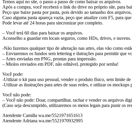
Temos aqui no site, o passo a passo de como baixar os arquivos.
Após a compra, você receberá o link do drive no próprio site, para bai
Peço que baixe pasta por pasta, pois devido ao tamanho dos arquivos, 
Caso alguma pasta apareça vazia, peço que atualize com F5, para que
Pode levar até 24 horas para sincronizar por completo.
– Você terá 60 dias para baixar os arquivos.
Aconselho a guardar em locais seguros, como HDs, drives, e nuvens.
-Não fazemos qualquer tipo de alteração nas artes, elas vão como es
– Enviaremos os fundos sem lettering e ilutrações para permitir que v
– Artes enviadas em PNG, prontas para impressão.
– Miolos enviados em PDF, não editável, protegido por senha!
Você pode:
-Utilizar o kit para uso pessoal, vender o produto físico, sem limite de
-Utilizar as ilustrações para artes de suas redes, e utilizar os mockups
Você não pode:
– Você não pode: Doar, compartilhar, rachar e vender os arquivos digi
(Caso seja descumprido, utilizaremos os meios legais para punir os re
Atendente Camilla wa.me/5521971651613
Atendente Adriana wa.me/5521970932995