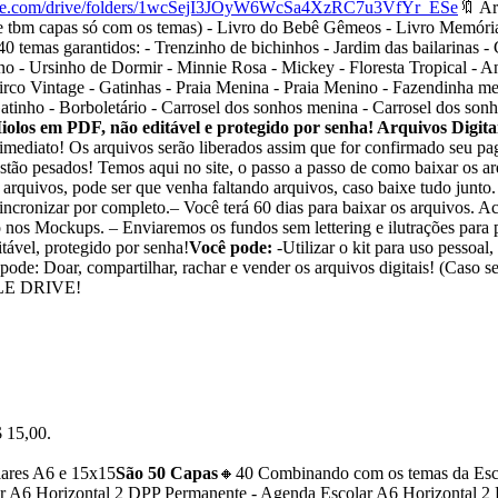
oogle.com/drive/folders/1wcSejI3JOyW6WcSa4XzRC7u3VfYr_ESe
🔖 Ar
 dia.. e tbm capas só com os temas) - Livro do Bebê Gêmeos - Livr
tidos: - Trenzinho de bichinhos - Jardim das bailarinas - Coe
ino - Ursinho de Dormir - Minnie Rosa - Mickey - Floresta Tropical -
co Vintage - Gatinhas - Praia Menina - Praia Menino - Fazendinha meni
atinho - Borboletário - Carrosel dos sonhos menina - Carrosel dos sonh
los em PDF, não editável e protegido por senha! Arquivos Digita
 imediato! Os arquivos serão liberados assim que for confirmado seu p
stão pesados! Temos aqui no site, o passo a passo de como baixar os ar
 arquivos, pode ser que venha faltando arquivos, caso baixe tudo junto
sincronizar por completo.– Você terá 60 dias para baixar os arquivos. 
o nos Mockups. – Enviaremos os fundos sem lettering e ilutrações para 
ável, protegido por senha!
Você pode:
-Utilizar o kit para uso pessoal,
ode: Doar, compartilhar, rachar e vender os arquivos digitais! (Caso se
LE DRIVE!
$ 15,00.
ares A6 e 15x15
São 50 Capas
🔸40 Combinando com os temas da Esc
olar A6 Horizontal 2 DPP Permanente - Agenda Escolar A6 Horizontal 