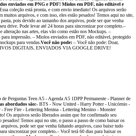
dos enviados em PNG e PDF! Miolos em PDF, não editável e
 Essa coleção está pronta, e com envio imediato! Os arquivos serão
 muitos arquivos, e com isso, eles estão pesados! Temos aqui no site,
r pasta, pois devido ao tamanho dos arquivos, pode ser que venha
eu drive. Pode levar até 24 horas para sincronizar por completo.–
e alteração nas artes, elas vão como estão nos Mockups. –
s para impressão. – Miolos enviados em PDF, não editável, protegido
os mockups para vendas.
Você não pode:
– Você não pode: Doar,
veis.)– ARQUIVOS DIGITAIS, ENVIADOS VIA GOOGLE DRIVE!
o de Perguntas Teen A5 - Agenda A5 1DPP Permanente - Planner de
as abordados são:
- BTS - Now United - Harry Potter - Unicórnio -
r - Free Fire - Lettering Menina - Lettering Menino - Monster
to! Os arquivos serão liberados assim que for confirmado seu
o pesados! Temos aqui no site, o passo a passo de como baixar os
 arquivos, pode ser que venha faltando arquivos, caso baixe tudo
ara sincronizar por completo.– Você terá 60 dias para baixar os