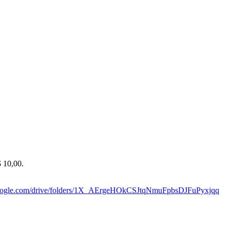
$ 10,00.
.google.com/drive/folders/1X_AErgeHOkCSJtqNmuFpbsDJFuPyxjqq