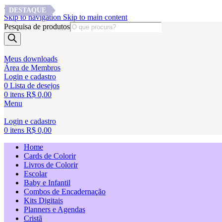
<
DESTAQUE
DESTAQUE
Skip to navigation
Skip to main content
Pesquisa de produtos
Meus downloads
Área de Membros
Login e cadastro
0
Lista de desejos
0
itens
R$
0,00
Menu
Login e cadastro
0
itens
R$
0,00
Home
Cards de Colorir
Livros de Colorir
Escolar
Baby e Infantil
Combos de Encadernação
Kits Digitais
Planners e Agendas
Cristã