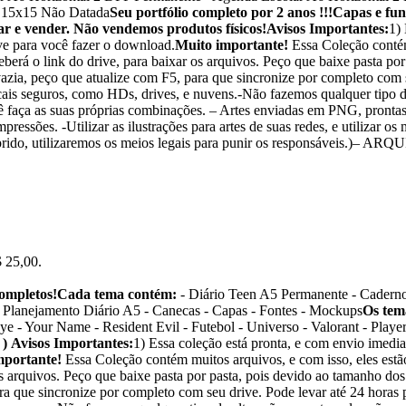
r 15x15 Não Datada
Seu portfólio completo por 2 anos !!!
Capas e fun
ar e vender. Não vendemos produtos físicos!
Avisos Importantes:
1)
ve para você fazer o download.
Muito importante!
Essa Coleção contém
berá o link do drive, para baixar os arquivos. Peço que baixe pasta po
vazia, peço que atualize com F5, para que sincronize por completo com s
cais seguros, como HDs, drives, e nuvens.-Não fazemos qualquer tipo d
cê faça as suas próprias combinações. – Artes enviadas em PNG, pronta
mpressões. -Utilizar as ilustrações para artes de suas redes, e utilizar 
descumprido, utilizaremos os meios legais para punir os responsá
$ 25,00.
ompletos!
Cada tema contém:
- Diário Teen A5 Permanente - Cadern
 Planejamento Diário A5 - Canecas - Capas - Fontes - Mockups
Os tem
ye - Your Name - Resident Evil - Futebol - Universo - Valorant - Playe
 )
Avisos Importantes:
1) Essa coleção está pronta, e com envio imedia
mportante!
Essa Coleção contém muitos arquivos, e com isso, eles estã
s arquivos. Peço que baixe pasta por pasta, pois devido ao tamanho dos
a que sincronize por completo com seu drive. Pode levar até 24 horas p