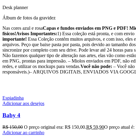
Desk planner
Álbum de fotos da gravidez
Nas cores azul e rosa
Capas e fundos enviados em PNG e PDF! Miolo
físicos!
Avisos Importantes:
1) Essa coleção está pronta, e com envio
importante!
Essa Coleção contém muitos arquivos, e com isso, eles e
arquivos. Peço que baixe pasta por pasta, pois devido ao tamanho dos
sincronize por completo com seu drive. Pode levar até 24 horas para 
Não fazemos qualquer tipo de alteração nas artes, elas vão como estã
em PNG, prontas para impressão. – Miolos enviados em PDF, não edit
redes, e utilizar os mockups para vendas.
Você não pode:
– Você não p
responsáveis.)– ARQUIVOS DIGITAIS, ENVIADOS VIA GOOG
Espiadinha
Adicionar aos desejos
Baby 4
R$
150,00
O preço original era: R$ 150,00.
R$
59,90
O preço atual é:
Adicionar ao carrinho