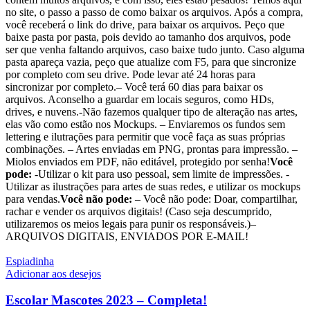
no site, o passo a passo de como baixar os arquivos. Após a compra,
você receberá o link do drive, para baixar os arquivos. Peço que
baixe pasta por pasta, pois devido ao tamanho dos arquivos, pode
ser que venha faltando arquivos, caso baixe tudo junto. Caso alguma
pasta apareça vazia, peço que atualize com F5, para que sincronize
por completo com seu drive. Pode levar até 24 horas para
sincronizar por completo.– Você terá 60 dias para baixar os
arquivos. Aconselho a guardar em locais seguros, como HDs,
drives, e nuvens.-Não fazemos qualquer tipo de alteração nas artes,
elas vão como estão nos Mockups. – Enviaremos os fundos sem
lettering e ilutrações para permitir que você faça as suas próprias
combinações. – Artes enviadas em PNG, prontas para impressão. –
Miolos enviados em PDF, não editável, protegido por senha!
Você
pode:
-Utilizar o kit para uso pessoal, sem limite de impressões. -
Utilizar as ilustrações para artes de suas redes, e utilizar os mockups
para vendas.
Você não pode:
– Você não pode: Doar, compartilhar,
rachar e vender os arquivos digitais! (Caso seja descumprido,
utilizaremos os meios legais para punir os responsáveis.)–
ARQUIVOS DIGITAIS, ENVIADOS POR E-MAIL!
Espiadinha
Adicionar aos desejos
Escolar Mascotes 2023 – Completa!