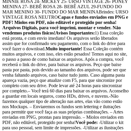
MINNIE ROSA 24- MICKEY 25- URSO VINTAGE 26- PONEY
MENINA 27- BEBÊ ROSA 28- BEBÊ AZUL 29-FUNDO DO
MAR MENINO 30- FUNDO DO MAR MENINABrindes: URSO
VINTAGE ROSA NEUTRO
Capas e fundos enviados em PNG e
PDF! Miolos em PDF, não editável e protegido por senha!
Arquivos Digitais, para você imprimi, montar e vender. Não
vendemos produtos físicos!
Avisos Importantes:
1) Essa coleção
está pronta, e com envio imediato! Os arquivos serão liberados
assim que for confirmado seu pagamento, com o link do drive para
você fazer o download.
Muito importante!
Essa Coleção contém
muitos arquivos, e com isso, eles estão pesados! Temos aqui no site,
o passo a passo de como baixar os arquivos. Após a compra, você
receberá o link do drive, para baixar os arquivos. Peço que baixe
pasta por pasta, pois devido ao tamanho dos arquivos, pode ser que
venha faltando arquivos, caso baixe tudo junto. Caso alguma pasta
apareça vazia, peço que atualize com F5, para que sincronize por
completo com seu drive. Pode levar até 24 horas para sincronizar
por completo.– Você terá 60 dias para baixar os arquivos. Aconselho
a guardar em locais seguros, como HDs, drives, e nuvens.-Não
fazemos qualquer tipo de alteração nas artes, elas vão como estão
nos Mockups. – Enviaremos os fundos sem lettering e ilutrações
para permitir que você faça as suas próprias combinações. – Artes
enviadas em PNG, prontas para impressão. – Miolos enviados em
PDF, não editável, protegido por senha!
Você pode:
-Utilizar o kit
para uso pessoal, sem limite de impressões. -Utilizar as ilustrações