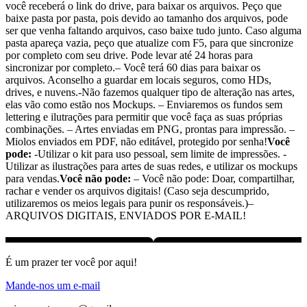
você receberá o link do drive, para baixar os arquivos. Peço que
baixe pasta por pasta, pois devido ao tamanho dos arquivos, pode
ser que venha faltando arquivos, caso baixe tudo junto. Caso alguma
pasta apareça vazia, peço que atualize com F5, para que sincronize
por completo com seu drive. Pode levar até 24 horas para
sincronizar por completo.– Você terá 60 dias para baixar os
arquivos. Aconselho a guardar em locais seguros, como HDs,
drives, e nuvens.-Não fazemos qualquer tipo de alteração nas artes,
elas vão como estão nos Mockups. – Enviaremos os fundos sem
lettering e ilutrações para permitir que você faça as suas próprias
combinações. – Artes enviadas em PNG, prontas para impressão. –
Miolos enviados em PDF, não editável, protegido por senha!
Você
pode:
-Utilizar o kit para uso pessoal, sem limite de impressões. -
Utilizar as ilustrações para artes de suas redes, e utilizar os mockups
para vendas.
Você não pode:
– Você não pode: Doar, compartilhar,
rachar e vender os arquivos digitais! (Caso seja descumprido,
utilizaremos os meios legais para punir os responsáveis.)–
ARQUIVOS DIGITAIS, ENVIADOS POR E-MAIL!
É um prazer ter você por aqui!
Mande-nos um e-mail