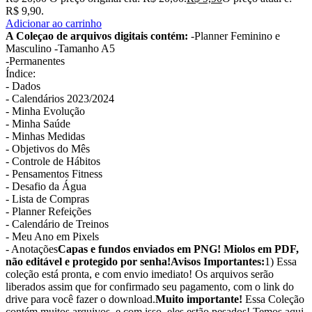
R$ 9,90.
Adicionar ao carrinho
A Coleçao de arquivos digitais contém:
-Planner Feminino e
Masculino -Tamanho A5
-Permanentes
Índice:
- Dados
- Calendários 2023/2024
- Minha Evolução
- Minha Saúde
- Minhas Medidas
- Objetivos do Mês
- Controle de Hábitos
- Pensamentos Fitness
- Desafio da Água
- Lista de Compras
- Planner Refeições
- Calendário de Treinos
- Meu Ano em Pixels
- Anotações
Capas e fundos enviados em PNG! Miolos em PDF,
não editável e protegido por senha!
Avisos Importantes:
1) Essa
coleção está pronta, e com envio imediato! Os arquivos serão
liberados assim que for confirmado seu pagamento, com o link do
drive para você fazer o download.
Muito importante!
Essa Coleção
contém muitos arquivos, e com isso, eles estão pesados! Temos aqui