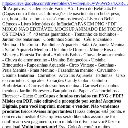
https://drive.google.com/drive/folders/1wcSejI3JOyW6WcSa4XzR
🔖 Arquivos: - Caderneta de Vacina A5 - Livro do Bebê 24x19
(Capas com a foto e as informações de nascimento do bebê: peso,
cm, hora , dia.. e tbm capas só com os temas) - Livro do Bebê
Gêmeos - Livro Memórias da InfânciaCAPAS EM PNG / PDF
MIOLO NAO EDITÁVEL!MOCKUP ANIMADO EM TODOS
OS TEMAS !🔖 40 temas garantidos: - Trenzinho de bichinhos -
Jardim das bailarinas - Coelhinhos Soninho - Céu Encantado
Menina - Unicórnio - Pandinhas Aquarela - Safari Aquarela Menina
- Safari Aquarela Menino - Ursinho de Dormir - Minnie Rosa -
Mickey - Floresta Tropical - Animais Boho - Chuva de amor menina
- Chuva de amor menino - Ursinho Brinquedos - Ursinha
Brinquedos - Raposinhas Aquarela - Circo Vintage - Gatinhas -
Praia Menina - Praia Menino - Fazendinha menino - Cavalinho -
Ursinha Bailarina - Carrinhos - Arco Íris Aquarela - Fadinhas - Urso
e o carrinho - Cupcake - Corações Candy Color - Gatinho -
Borboletário - Carrosel dos sonhos menina - Carrosel dos sonhos
menino - Jardim Florescer - Barquinho de Papel - Cachorrinhos -
Florescer - Cacto Cute
Capas e fundos enviados em PNG e PDF!
Miolos em PDF, não editável e protegido por senha! Arquivos
Digitais, para você imprimi, montar e vender. Não vendemos
produtos físicos!
Avisos Importantes:
1) Essa coleção está pronta, e
com envio imediato! Os arquivos serão liberados assim que for
confirmado seu pagamento, com o link do drive para você fazer o
download.
Muito importante!
Essa Coleção contém muitos