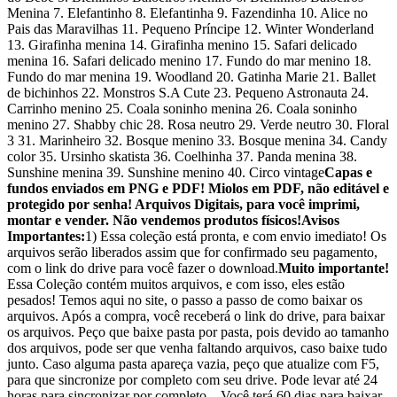
Menina 7. Elefantinho 8. Elefantinha 9. Fazendinha 10. Alice no
Pais das Maravilhas 11. Pequeno Príncipe 12. Winter Wonderland
13. Girafinha menina 14. Girafinha menino 15. Safari delicado
menina 16. Safari delicado menino 17. Fundo do mar menino 18.
Fundo do mar menina 19. Woodland 20. Gatinha Marie 21. Ballet
de bichinhos 22. Monstros S.A Cute 23. Pequeno Astronauta 24.
Carrinho menino 25. Coala soninho menina 26. Coala soninho
menino 27. Shabby chic 28. Rosa neutro 29. Verde neutro 30. Floral
3 31. Marinheiro 32. Bosque menino 33. Bosque menina 34. Candy
color 35. Ursinho skatista 36. Coelhinha 37. Panda menina 38.
Sunshine menina 39. Sunshine menino 40. Circo vintage
Capas e
fundos enviados em PNG e PDF! Miolos em PDF, não editável e
protegido por senha! Arquivos Digitais, para você imprimi,
montar e vender. Não vendemos produtos físicos!
Avisos
Importantes:
1) Essa coleção está pronta, e com envio imediato! Os
arquivos serão liberados assim que for confirmado seu pagamento,
com o link do drive para você fazer o download.
Muito importante!
Essa Coleção contém muitos arquivos, e com isso, eles estão
pesados! Temos aqui no site, o passo a passo de como baixar os
arquivos. Após a compra, você receberá o link do drive, para baixar
os arquivos. Peço que baixe pasta por pasta, pois devido ao tamanho
dos arquivos, pode ser que venha faltando arquivos, caso baixe tudo
junto. Caso alguma pasta apareça vazia, peço que atualize com F5,
para que sincronize por completo com seu drive. Pode levar até 24
horas para sincronizar por completo.– Você terá 60 dias para baixar