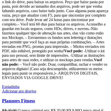
o link do drive, para baixar os arquivos. Peço que baixe pasta por
pasta, pois devido ao tamanho dos arquivos, pode ser que venha
faltando arquivos, caso baixe tudo junto. Caso alguma pasta apareça
vazia, peço que atualize com F5, para que sincronize por completo
com seu drive. Pode levar até 24 horas para sincronizar por
completo.– Você terá 60 dias para baixar os arquivos. Aconselho a
guardar em locais seguros, como HDs, drives, e nuvens.-Não
fazemos qualquer tipo de alteração nas artes, elas vão como estão
nos Mockups. – Enviaremos os fundos sem lettering e ilutrações
para permitir que você faça as suas próprias combinações. – Artes
enviadas em PNG, prontas para impressão. – Miolos enviados em
PDF, não editável, protegido por senha!
Você pode:
-Utilizar o kit
para uso pessoal, sem limite de impressões. -Utilizar as ilustrações
para artes de suas redes, e utilizar os mockups para vendas.
Você
não pode:
– Você não pode: Doar, compartilhar, rachar e vender os
arquivos digitais! (Caso seja descumprido, utilizaremos os meios
legais para punir os responsáveis.)– ARQUIVOS DIGITAIS,
ENVIADOS VIA GOOGLE DRIVE!
Espiadinha
Adicionar aos desejos
Planners Fitness
R$
20,00
O preço original era: R$ 20,00.
R$
9,90
O preço atual é: