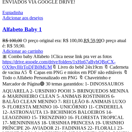
ENVIADOS VIA GOOGLE DRIVE!
Espiadinha
Adicionar aos desejos
Alfabeto Baby 1
R$
100,00
O preço original era: R$ 100,00.
R$
59,90
O preço atual
é: R$ 59,90.
Adicionar ao carrinho
🎀 Combo baby Alfabeto 1Clica nesse link pra ver as fotos
https://drive.google.com/drive/folders/1xHn67aBvbQBoCX-
OX9nyJHrToDFB0MUM
🔖 Livro do bebê 24x19cm 🔖 Caderneta
de vacina A5 🔖 Capas em PNG e miolos em PDF não editáveis 🔖
Todo o Alfabeto Personalizado em PNG 🔖 Chaveirinho e
Marcador de Página🟣 30 temas garantidos: 1- DINOSSAUROS
AQUARELA 2- URSINHO POOH 3- BRINQUEDOS MENINA
4- MARINHEIRO CLEAN 5- ANIMAIS ROSTINHOS 6-
BALÃO CLEAN MENINO 7- REI LEÃO 8- ANIMAIS LUXO
9- FLORESTA MENINO 10- UNICÓRNIO 11- CINDERELA
12- ASTRONAUTA 13- BICHINHOS BALOEIROS 14-
LEAOZINHO 15- TRENZINHO 16- FLORESTA TROPICAL
17- MENININHAS 18- URSINHA PRINCESA 19- URSINHO
PRÍNCIPE 20- AVIADOR 21- FADINHAS 22- FLORAL1 23-