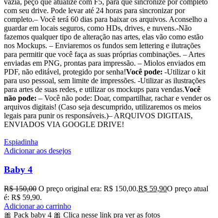
vazia, peço que atualize com F5, para que sincronize por completo
com seu drive. Pode levar até 24 horas para sincronizar por
completo.– Você terá 60 dias para baixar os arquivos. Aconselho a
guardar em locais seguros, como HDs, drives, e nuvens.-Não
fazemos qualquer tipo de alteração nas artes, elas vão como estão
nos Mockups. – Enviaremos os fundos sem lettering e ilutrações
para permitir que você faça as suas próprias combinações. – Artes
enviadas em PNG, prontas para impressão. – Miolos enviados em
PDF, não editável, protegido por senha!
Você pode:
-Utilizar o kit
para uso pessoal, sem limite de impressões. -Utilizar as ilustrações
para artes de suas redes, e utilizar os mockups para vendas.
Você
não pode:
– Você não pode: Doar, compartilhar, rachar e vender os
arquivos digitais! (Caso seja descumprido, utilizaremos os meios
legais para punir os responsáveis.)– ARQUIVOS DIGITAIS,
ENVIADOS VIA GOOGLE DRIVE!
Espiadinha
Adicionar aos desejos
Baby 4
R$
150,00
O preço original era: R$ 150,00.
R$
59,90
O preço atual
é: R$ 59,90.
Adicionar ao carrinho
🎀 Pack baby 4 🎀 Clica nesse link pra ver as fotos