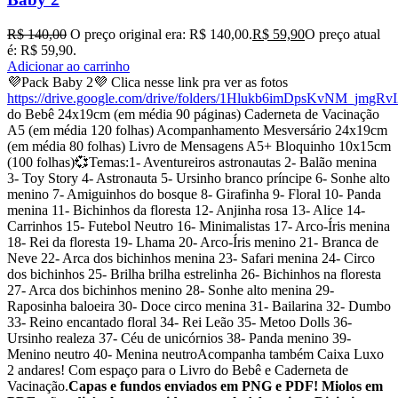
R$
140,00
O preço original era: R$ 140,00.
R$
59,90
O preço atual
é: R$ 59,90.
Adicionar ao carrinho
💜Pack Baby 2💜 Clica nesse link pra ver as fotos
https://drive.google.com/drive/folders/1Hlukb6imDpsKvNM_jmgR
do Bebê 24x19cm (em média 90 páginas) Caderneta de Vacinação
A5 (em média 120 folhas) Acompanhamento Mesversário 24x19cm
(em média 80 folhas) Livro de Mensagens A5+ Bloquinho 10x15cm
(100 folhas)💞Temas:1- Aventureiros astronautas 2- Balão menina
3- Toy Story 4- Astronauta 5- Ursinho branco príncipe 6- Sonhe alto
menino 7- Amiguinhos do bosque 8- Girafinha 9- Floral 10- Panda
menina 11- Bichinhos da floresta 12- Anjinha rosa 13- Alice 14-
Carrinhos 15- Futebol Neutro 16- Minimalistas 17- Arco-Íris menina
18- Rei da floresta 19- Lhama 20- Arco-Íris menino 21- Branca de
Neve 22- Arca dos bichinhos menina 23- Safari menina 24- Circo
dos bichinhos 25- Brilha brilha estrelinha 26- Bichinhos na floresta
27- Arca dos bichinhos menino 28- Sonhe alto menina 29-
Raposinha baloeira 30- Doce circo menina 31- Bailarina 32- Dumbo
33- Reino encantado floral 34- Rei Leão 35- Metoo Dolls 36-
Ursinho realeza 37- Céu de unicórnios 38- Panda menino 39-
Menino neutro 40- Menina neutroAcompanha também Caixa Luxo
2 andares! Com espaço para o Livro do Bebê e Caderneta de
Vacinação.
Capas e fundos enviados em PNG e PDF! Miolos em