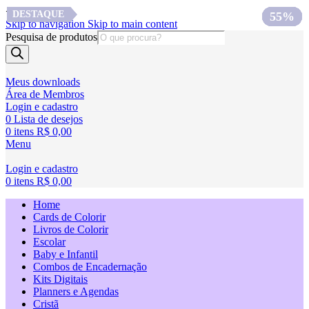
<
DESTAQUE
DESTAQUE
DESTAQUE
60%
67%
60%
57%
40%
63%
62%
51%
55%
Skip to navigation
Skip to main content
Pesquisa de produtos
Meus downloads
Área de Membros
Login e cadastro
0
Lista de desejos
0
itens
R$
0,00
Menu
Login e cadastro
0
itens
R$
0,00
Home
Cards de Colorir
Livros de Colorir
Escolar
Baby e Infantil
Combos de Encadernação
Kits Digitais
Planners e Agendas
Cristã