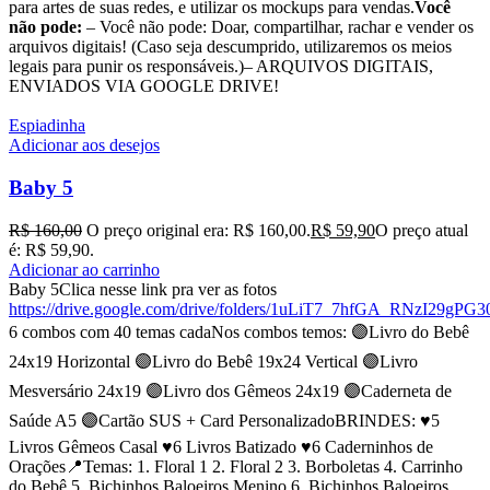
para artes de suas redes, e utilizar os mockups para vendas.
Você
não pode:
– Você não pode: Doar, compartilhar, rachar e vender os
arquivos digitais! (Caso seja descumprido, utilizaremos os meios
legais para punir os responsáveis.)– ARQUIVOS DIGITAIS,
ENVIADOS VIA GOOGLE DRIVE!
Espiadinha
Adicionar aos desejos
Baby 5
R$
160,00
O preço original era: R$ 160,00.
R$
59,90
O preço atual
é: R$ 59,90.
Adicionar ao carrinho
Baby 5Clica nesse link pra ver as fotos
https://drive.google.com/drive/folders/1uLiT7_7hfGA_RNzI29gP
6 combos com 40 temas cadaNos combos temos: 🟣Livro do Bebê
24x19 Horizontal 🟣Livro do Bebê 19x24 Vertical 🟣Livro
Mesversário 24x19 🟣Livro dos Gêmeos 24x19 🟣Caderneta de
Saúde A5 🟣Cartão SUS + Card PersonalizadoBRINDES: ♥️5
Livros Gêmeos Casal ♥️6 Livros Batizado ♥️6 Caderninhos de
Orações📍Temas: 1. Floral 1 2. Floral 2 3. Borboletas 4. Carrinho
do Bebê 5. Bichinhos Baloeiros Menino 6. Bichinhos Baloeiros