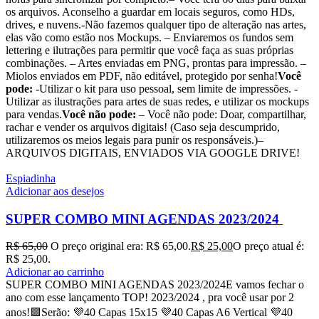
os arquivos. Aconselho a guardar em locais seguros, como HDs,
drives, e nuvens.-Não fazemos qualquer tipo de alteração nas artes,
elas vão como estão nos Mockups. – Enviaremos os fundos sem
lettering e ilutrações para permitir que você faça as suas próprias
combinações. – Artes enviadas em PNG, prontas para impressão. –
Miolos enviados em PDF, não editável, protegido por senha!
Você
pode:
-Utilizar o kit para uso pessoal, sem limite de impressões. -
Utilizar as ilustrações para artes de suas redes, e utilizar os mockups
para vendas.
Você não pode:
– Você não pode: Doar, compartilhar,
rachar e vender os arquivos digitais! (Caso seja descumprido,
utilizaremos os meios legais para punir os responsáveis.)–
ARQUIVOS DIGITAIS, ENVIADOS VIA GOOGLE DRIVE!
Espiadinha
Adicionar aos desejos
SUPER COMBO MINI AGENDAS 2023/2024
R$
65,00
O preço original era: R$ 65,00.
R$
25,00
O preço atual é:
R$ 25,00.
Adicionar ao carrinho
SUPER COMBO MINI AGENDAS 2023/2024E vamos fechar o
ano com esse lançamento TOP! 2023/2024 , pra você usar por 2
anos!🟪Serão: 💜40 Capas 15x15 💜40 Capas A6 Vertical 💜40