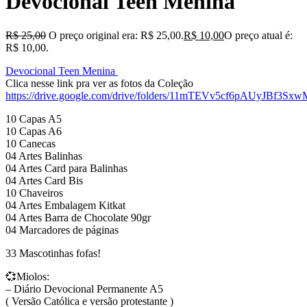
Devocional Teen Menina
R$
25,00
O preço original era: R$ 25,00.
R$
10,00
O preço atual é:
R$ 10,00.
Devocional Teen Menina
Clica nesse link pra ver as fotos da Coleção
https://drive.google.com/drive/folders/11mTEVv5cf6pAUyJBf3S
10 Capas A5
10 Capas A6
10 Canecas
04 Artes Balinhas
04 Artes Card para Balinhas
04 Artes Card Bis
10 Chaveiros
04 Artes Embalagem Kitkat
04 Artes Barra de Chocolate 90gr
04 Marcadores de páginas
33 Mascotinhas fofas!
💞Miolos:
– Diário Devocional Permanente A5
( Versão Católica e versão protestante )