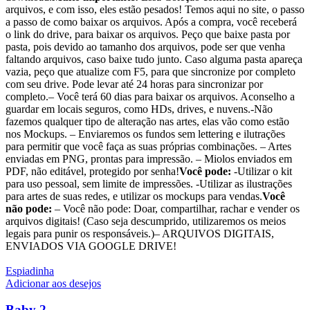
arquivos, e com isso, eles estão pesados! Temos aqui no site, o passo
a passo de como baixar os arquivos. Após a compra, você receberá
o link do drive, para baixar os arquivos. Peço que baixe pasta por
pasta, pois devido ao tamanho dos arquivos, pode ser que venha
faltando arquivos, caso baixe tudo junto. Caso alguma pasta apareça
vazia, peço que atualize com F5, para que sincronize por completo
com seu drive. Pode levar até 24 horas para sincronizar por
completo.– Você terá 60 dias para baixar os arquivos. Aconselho a
guardar em locais seguros, como HDs, drives, e nuvens.-Não
fazemos qualquer tipo de alteração nas artes, elas vão como estão
nos Mockups. – Enviaremos os fundos sem lettering e ilutrações
para permitir que você faça as suas próprias combinações. – Artes
enviadas em PNG, prontas para impressão. – Miolos enviados em
PDF, não editável, protegido por senha!
Você pode:
-Utilizar o kit
para uso pessoal, sem limite de impressões. -Utilizar as ilustrações
para artes de suas redes, e utilizar os mockups para vendas.
Você
não pode:
– Você não pode: Doar, compartilhar, rachar e vender os
arquivos digitais! (Caso seja descumprido, utilizaremos os meios
legais para punir os responsáveis.)– ARQUIVOS DIGITAIS,
ENVIADOS VIA GOOGLE DRIVE!
Espiadinha
Adicionar aos desejos
Baby 2