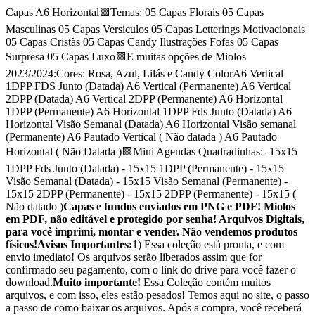
Capas A6 Horizontal🟪Temas: 05 Capas Florais 05 Capas
Masculinas 05 Capas Versículos 05 Capas Letterings Motivacionais
05 Capas Cristãs 05 Capas Candy Ilustrações Fofas 05 Capas
Surpresa 05 Capas Luxo🟪E muitas opções de Miolos
2023/2024:Cores: Rosa, Azul, Lilás e Candy ColorA6 Vertical
1DPP FDS Junto (Datada) A6 Vertical (Permanente) A6 Vertical
2DPP (Datada) A6 Vertical 2DPP (Permanente) A6 Horizontal
1DPP (Permanente) A6 Horizontal 1DPP Fds Junto (Datada) A6
Horizontal Visão Semanal (Datada) A6 Horizontal Visão semanal
(Permanente) A6 Pautado Vertical ( Não datada ) A6 Pautado
Horizontal ( Não Datada )🟪Mini Agendas Quadradinhas:- 15x15
1DPP Fds Junto (Datada) - 15x15 1DPP (Permanente) - 15x15
Visão Semanal (Datada) - 15x15 Visão Semanal (Permanente) -
15x15 2DPP (Permanente) - 15x15 2DPP (Permanente) - 15x15 (
Não datado )
Capas e fundos enviados em PNG e PDF! Miolos
em PDF, não editável e protegido por senha! Arquivos Digitais,
para você imprimi, montar e vender. Não vendemos produtos
físicos!
Avisos Importantes:
1) Essa coleção está pronta, e com
envio imediato! Os arquivos serão liberados assim que for
confirmado seu pagamento, com o link do drive para você fazer o
download.
Muito importante!
Essa Coleção contém muitos
arquivos, e com isso, eles estão pesados! Temos aqui no site, o passo
a passo de como baixar os arquivos. Após a compra, você receberá