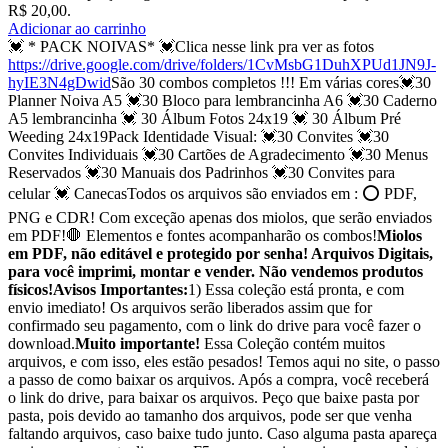
R$ 20,00.
Adicionar ao carrinho
💓 * PACK NOIVAS* 💓Clica nesse link pra ver as fotos
https://drive.google.com/drive/folders/1CvMsbG1DuhXPUd1JN9J-
hyIE3N4gDwid
São 30 combos completos !!! Em várias cores💓30
Planner Noiva A5 💓30 Bloco para lembrancinha A6 💓30 Caderno
A5 lembrancinha 💓 30 Álbum Fotos 24x19 💓 30 Álbum Pré
Weeding 24x19Pack Identidade Visual: 💓30 Convites 💓30
Convites Individuais 💓30 Cartões de Agradecimento 💓30 Menus
Reservados 💓30 Manuais dos Padrinhos 💓30 Convites para
celular 💓 CanecasTodos os arquivos são enviados em : ⭕ PDF,
PNG e CDR! Com exceção apenas dos miolos, que serão enviados
em PDF!🛑 Elementos e fontes acompanharão os combos!
Miolos
em PDF, não editável e protegido por senha! Arquivos Digitais,
para você imprimi, montar e vender. Não vendemos produtos
físicos!
Avisos Importantes:
1) Essa coleção está pronta, e com
envio imediato! Os arquivos serão liberados assim que for
confirmado seu pagamento, com o link do drive para você fazer o
download.
Muito importante!
Essa Coleção contém muitos
arquivos, e com isso, eles estão pesados! Temos aqui no site, o passo
a passo de como baixar os arquivos. Após a compra, você receberá
o link do drive, para baixar os arquivos. Peço que baixe pasta por
pasta, pois devido ao tamanho dos arquivos, pode ser que venha
faltando arquivos, caso baixe tudo junto. Caso alguma pasta apareça