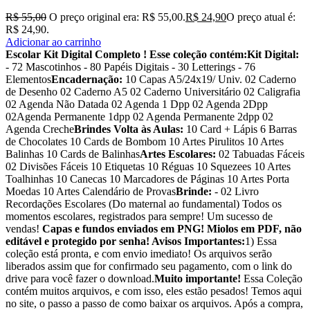
R$
55,00
O preço original era: R$ 55,00.
R$
24,90
O preço atual é:
R$ 24,90.
Adicionar ao carrinho
Escolar Kit Digital Completo !
Esse coleção contém:
Kit Digital:
- 72 Mascotinhos - 80 Papéis Digitais - 30 Letterings - 76
Elementos
Encadernação:
10 Capas A5/24x19/ Univ. 02 Caderno
de Desenho 02 Caderno A5 02 Caderno Universitário 02 Caligrafia
02 Agenda Não Datada 02 Agenda 1 Dpp 02 Agenda 2Dpp
02Agenda Permanente 1dpp 02 Agenda Permanente 2dpp 02
Agenda Creche
Brindes Volta às Aulas:
10 Card + Lápis 6 Barras
de Chocolates 10 Cards de Bombom 10 Artes Pirulitos 10 Artes
Balinhas 10 Cards de Balinhas
Artes Escolares:
02 Tabuadas Fáceis
02 Divisões Fáceis 10 Etiquetas 10 Réguas 10 Squezees 10 Artes
Toalhinhas 10 Canecas 10 Marcadores de Páginas 10 Artes Porta
Moedas 10 Artes Calendário de Provas
Brinde:
- 02 Livro
Recordações Escolares (Do maternal ao fundamental) Todos os
momentos escolares, registrados para sempre! Um sucesso de
vendas!
Capas e fundos enviados em PNG! Miolos em PDF, não
editável e protegido por senha!
Avisos Importantes:
1) Essa
coleção está pronta, e com envio imediato! Os arquivos serão
liberados assim que for confirmado seu pagamento, com o link do
drive para você fazer o download.
Muito importante!
Essa Coleção
contém muitos arquivos, e com isso, eles estão pesados! Temos aqui
no site, o passo a passo de como baixar os arquivos. Após a compra,