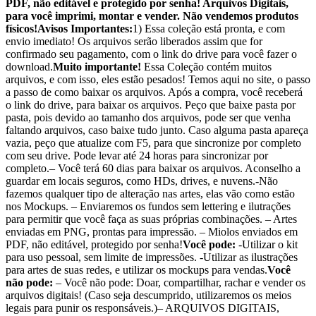
PDF, não editável e protegido por senha! Arquivos Digitais,
para você imprimi, montar e vender. Não vendemos produtos
físicos!
Avisos Importantes:
1) Essa coleção está pronta, e com
envio imediato! Os arquivos serão liberados assim que for
confirmado seu pagamento, com o link do drive para você fazer o
download.
Muito importante!
Essa Coleção contém muitos
arquivos, e com isso, eles estão pesados! Temos aqui no site, o passo
a passo de como baixar os arquivos. Após a compra, você receberá
o link do drive, para baixar os arquivos. Peço que baixe pasta por
pasta, pois devido ao tamanho dos arquivos, pode ser que venha
faltando arquivos, caso baixe tudo junto. Caso alguma pasta apareça
vazia, peço que atualize com F5, para que sincronize por completo
com seu drive. Pode levar até 24 horas para sincronizar por
completo.– Você terá 60 dias para baixar os arquivos. Aconselho a
guardar em locais seguros, como HDs, drives, e nuvens.-Não
fazemos qualquer tipo de alteração nas artes, elas vão como estão
nos Mockups. – Enviaremos os fundos sem lettering e ilutrações
para permitir que você faça as suas próprias combinações. – Artes
enviadas em PNG, prontas para impressão. – Miolos enviados em
PDF, não editável, protegido por senha!
Você pode:
-Utilizar o kit
para uso pessoal, sem limite de impressões. -Utilizar as ilustrações
para artes de suas redes, e utilizar os mockups para vendas.
Você
não pode:
– Você não pode: Doar, compartilhar, rachar e vender os
arquivos digitais! (Caso seja descumprido, utilizaremos os meios
legais para punir os responsáveis.)– ARQUIVOS DIGITAIS,