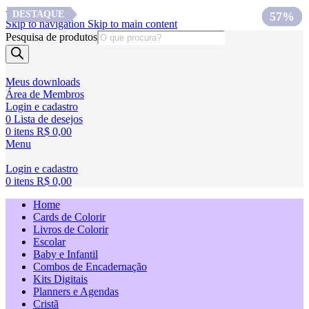
<
DESTAQUE
DESTAQUE
DESTAQUE
75%
63%
75%
70%
63%
57%
57%
Skip to navigation
Skip to main content
Pesquisa de produtos
Meus downloads
Área de Membros
Login e cadastro
0
Lista de desejos
0
itens
R$
0,00
Menu
Login e cadastro
0
itens
R$
0,00
Home
Cards de Colorir
Livros de Colorir
Escolar
Baby e Infantil
Combos de Encadernação
Kits Digitais
Planners e Agendas
Cristã