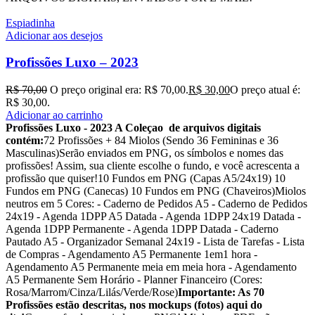
Espiadinha
Adicionar aos desejos
Profissões Luxo – 2023
R$
70,00
O preço original era: R$ 70,00.
R$
30,00
O preço atual é:
R$ 30,00.
Adicionar ao carrinho
Profissões Luxo - 2023 A Coleçao de arquivos digitais
contém:
72 Profissões + 84 Miolos (Sendo 36 Femininas e 36
Masculinas)Serão enviados em PNG, os símbolos e nomes das
profissões! Assim, sua cliente escolhe o fundo, e você acrescenta a
profissão que quiser!10 Fundos em PNG (Capas A5/24x19) 10
Fundos em PNG (Canecas) 10 Fundos em PNG (Chaveiros)Miolos
neutros em 5 Cores: - Caderno de Pedidos A5 - Caderno de Pedidos
24x19 - Agenda 1DPP A5 Datada - Agenda 1DPP 24x19 Datada -
Agenda 1DPP Permanente - Agenda 1DPP Datada - Caderno
Pautado A5 - Organizador Semanal 24x19 - Lista de Tarefas - Lista
de Compras - Agendamento A5 Permanente 1em1 hora -
Agendamento A5 Permanente meia em meia hora - Agendamento
A5 Permanente Sem Horário - Planner Financeiro (Cores:
Rosa/Marrom/Cinza/Lilás/Verde/Rose)
Importante: As 70
Profissões estão descritas, nos mockups (fotos) aqui do