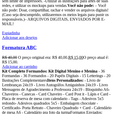
sem limite de impressões. -Utilizar as ilustrações para artes de suas
redes, e utilizar os mockups para vendas.
Você não pode:
– Você
não pode: Doar, compartilhar, rachar e vender os arquivos digitais!
(Caso seja descumprido, utilizaremos os meios legais para punir os
responsáveis.)– ARQUIVOS DIGITAIS, ENVIADOS POR E-
MAIL!
Espiadinha
Adicionar aos desejos
Formatura ABC
R$
40,00
O preço original era: R$ 40,00.
R$
15,00
O preço atual é:
R$ 15,00.
Adicionar ao carrinho
Kit Completo Formandos:
Kit Digital Menino e Menina
- 36
Formandas - 36 Formandos - 20 Papéis Digitais - 15 Letterings - 20
Ilustrações Complementares
Itens Personalizados:
- Livro de
Lembranças 24x19 - Livro Autográfos Amiguinhos 24x19 - Livro
Mensagens de Agradecimento a Professora 24x19 - Bloquinho A6-
Chaveiros - Canecas - Card Chaveiro - Card Post it - Lápis e Card -
Placa de reserva de mesa com calendario - Tags - Adesivos 5x5
redondo- Adesivos quadrados 5x5 - Embalagem chocolate -
Certificado- Porta Retrato - Chaveiro Quadrado + Card - Calendário
de mesa A6 - Calendário pra foto da turmaFormatos Enviados: