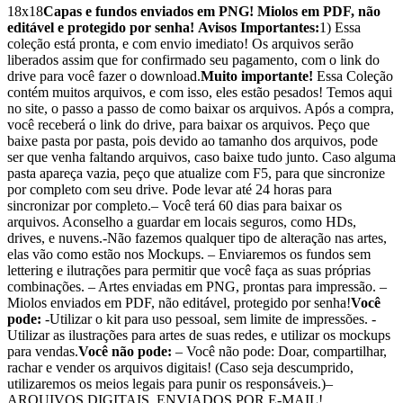
18x18
Capas e fundos enviados em PNG!
Miolos em PDF, não
editável e protegido por senha!
Avisos Importantes:
1) Essa
coleção está pronta, e com envio imediato! Os arquivos serão
liberados assim que for confirmado seu pagamento, com o link do
drive para você fazer o download.
Muito importante!
Essa Coleção
contém muitos arquivos, e com isso, eles estão pesados! Temos aqui
no site, o passo a passo de como baixar os arquivos. Após a compra,
você receberá o link do drive, para baixar os arquivos. Peço que
baixe pasta por pasta, pois devido ao tamanho dos arquivos, pode
ser que venha faltando arquivos, caso baixe tudo junto. Caso alguma
pasta apareça vazia, peço que atualize com F5, para que sincronize
por completo com seu drive. Pode levar até 24 horas para
sincronizar por completo.– Você terá 60 dias para baixar os
arquivos. Aconselho a guardar em locais seguros, como HDs,
drives, e nuvens.-Não fazemos qualquer tipo de alteração nas artes,
elas vão como estão nos Mockups. – Enviaremos os fundos sem
lettering e ilutrações para permitir que você faça as suas próprias
combinações. – Artes enviadas em PNG, prontas para impressão. –
Miolos enviados em PDF, não editável, protegido por senha!
Você
pode:
-Utilizar o kit para uso pessoal, sem limite de impressões. -
Utilizar as ilustrações para artes de suas redes, e utilizar os mockups
para vendas.
Você não pode:
– Você não pode: Doar, compartilhar,
rachar e vender os arquivos digitais! (Caso seja descumprido,
utilizaremos os meios legais para punir os responsáveis.)–
ARQUIVOS DIGITAIS, ENVIADOS POR E-MAIL!