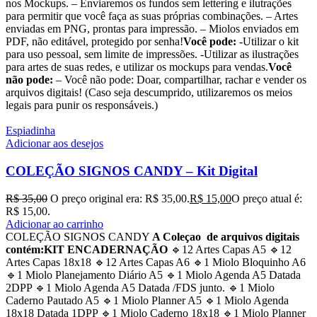
nos Mockups. – Enviaremos os fundos sem lettering e ilutrações
para permitir que você faça as suas próprias combinações. – Artes
enviadas em PNG, prontas para impressão. – Miolos enviados em
PDF, não editável, protegido por senha!
Você pode:
-Utilizar o kit
para uso pessoal, sem limite de impressões. -Utilizar as ilustrações
para artes de suas redes, e utilizar os mockups para vendas.
Você
não pode:
– Você não pode: Doar, compartilhar, rachar e vender os
arquivos digitais! (Caso seja descumprido, utilizaremos os meios
legais para punir os responsáveis.)
Espiadinha
Adicionar aos desejos
COLEÇÃO SIGNOS CANDY – Kit Digital
R$
35,00
O preço original era: R$ 35,00.
R$
15,00
O preço atual é:
R$ 15,00.
Adicionar ao carrinho
COLEÇÃO SIGNOS CANDY
A Coleçao de arquivos digitais
contém:
KIT ENCADERNAÇÃO
🔹12 Artes Capas A5 🔹12
Artes Capas 18x18 🔹12 Artes Capas A6 🔹1 Miolo Bloquinho A6
🔹1 Miolo Planejamento Diário A5 🔹1 Miolo Agenda A5 Datada
2DPP 🔹1 Miolo Agenda A5 Datada /FDS junto. 🔹1 Miolo
Caderno Pautado A5 🔹1 Miolo Planner A5 🔹1 Miolo Agenda
18x18 Datada 1DPP 🔹1 Miolo Caderno 18x18 🔹1 Miolo Planner