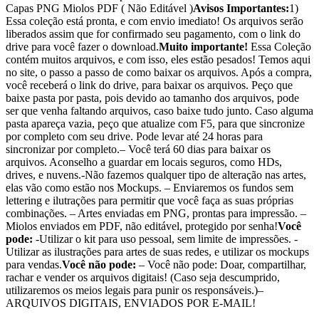
Capas PNG Miolos PDF ( Não Editável )
Avisos Importantes:
1)
Essa coleção está pronta, e com envio imediato! Os arquivos serão
liberados assim que for confirmado seu pagamento, com o link do
drive para você fazer o download.
Muito importante!
Essa Coleção
contém muitos arquivos, e com isso, eles estão pesados! Temos aqui
no site, o passo a passo de como baixar os arquivos. Após a compra,
você receberá o link do drive, para baixar os arquivos. Peço que
baixe pasta por pasta, pois devido ao tamanho dos arquivos, pode
ser que venha faltando arquivos, caso baixe tudo junto. Caso alguma
pasta apareça vazia, peço que atualize com F5, para que sincronize
por completo com seu drive. Pode levar até 24 horas para
sincronizar por completo.– Você terá 60 dias para baixar os
arquivos. Aconselho a guardar em locais seguros, como HDs,
drives, e nuvens.-Não fazemos qualquer tipo de alteração nas artes,
elas vão como estão nos Mockups. – Enviaremos os fundos sem
lettering e ilutrações para permitir que você faça as suas próprias
combinações. – Artes enviadas em PNG, prontas para impressão. –
Miolos enviados em PDF, não editável, protegido por senha!
Você
pode:
-Utilizar o kit para uso pessoal, sem limite de impressões. -
Utilizar as ilustrações para artes de suas redes, e utilizar os mockups
para vendas.
Você não pode:
– Você não pode: Doar, compartilhar,
rachar e vender os arquivos digitais! (Caso seja descumprido,
utilizaremos os meios legais para punir os responsáveis.)–
ARQUIVOS DIGITAIS, ENVIADOS POR E-MAIL!