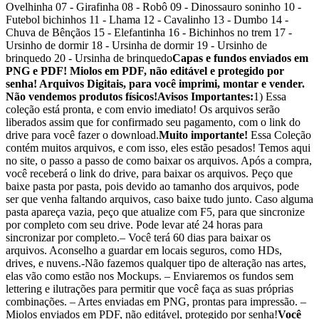
Ovelhinha 07 - Girafinha 08 - Robô 09 - Dinossauro soninho 10 -
Futebol bichinhos 11 - Lhama 12 - Cavalinho 13 - Dumbo 14 -
Chuva de Bênçãos 15 - Elefantinha 16 - Bichinhos no trem 17 -
Ursinho de dormir 18 - Ursinha de dormir 19 - Ursinho de
brinquedo 20 - Ursinha de brinquedo
Capas e fundos enviados em
PNG e PDF! Miolos em PDF, não editável e protegido por
senha! Arquivos Digitais, para você imprimi, montar e vender.
Não vendemos produtos físicos!
Avisos Importantes:
1) Essa
coleção está pronta, e com envio imediato! Os arquivos serão
liberados assim que for confirmado seu pagamento, com o link do
drive para você fazer o download.
Muito importante!
Essa Coleção
contém muitos arquivos, e com isso, eles estão pesados! Temos aqui
no site, o passo a passo de como baixar os arquivos. Após a compra,
você receberá o link do drive, para baixar os arquivos. Peço que
baixe pasta por pasta, pois devido ao tamanho dos arquivos, pode
ser que venha faltando arquivos, caso baixe tudo junto. Caso alguma
pasta apareça vazia, peço que atualize com F5, para que sincronize
por completo com seu drive. Pode levar até 24 horas para
sincronizar por completo.– Você terá 60 dias para baixar os
arquivos. Aconselho a guardar em locais seguros, como HDs,
drives, e nuvens.-Não fazemos qualquer tipo de alteração nas artes,
elas vão como estão nos Mockups. – Enviaremos os fundos sem
lettering e ilutrações para permitir que você faça as suas próprias
combinações. – Artes enviadas em PNG, prontas para impressão. –
Miolos enviados em PDF, não editável, protegido por senha!
Você