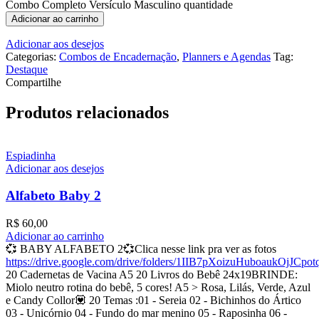
Combo Completo Versículo Masculino quantidade
Adicionar ao carrinho
Adicionar aos desejos
Categorias:
Combos de Encadernação
,
Planners e Agendas
Tag:
Destaque
Compartilhe
Produtos relacionados
Espiadinha
Adicionar aos desejos
Alfabeto Baby 2
R$
60,00
Adicionar ao carrinho
💞 BABY ALFABETO 2💞Clica nesse link pra ver as fotos
https://drive.google.com/drive/folders/1IIB7pXoizuHuboaukOjJCpo
20 Cadernetas de Vacina A5 20 Livros do Bebê 24x19BRINDE:
Miolo neutro rotina do bebê, 5 cores! A5 > Rosa, Lilás, Verde, Azul
e Candy Collor💟 20 Temas :01 - Sereia 02 - Bichinhos do Ártico
03 - Unicórnio 04 - Fundo do mar menino 05 - Raposinha 06 -