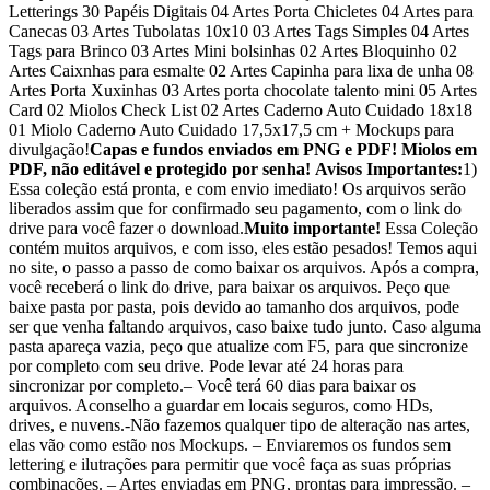
Letterings
30 Papéis Digitais
04 Artes Porta Chicletes
04 Artes para
Canecas
03 Artes Tubolatas 10x10
03 Artes Tags Simples
04 Artes
Tags para Brinco
03 Artes Mini bolsinhas
02 Artes Bloquinho
02
Artes Caixnhas para esmalte
02 Artes Capinha para lixa de unha
08
Artes Porta Xuxinhas
03 Artes porta chocolate talento mini
05 Artes
Card
02 Miolos Check List
02 Artes Caderno Auto Cuidado 18x18
01 Miolo Caderno Auto Cuidado 17,5x17,5 cm
+ Mockups para
divulgação!
Capas e fundos enviados em PNG e PDF! Miolos em
PDF, não editável e protegido por senha!
Avisos Importantes:
1)
Essa coleção está pronta, e com envio imediato! Os arquivos serão
liberados assim que for confirmado seu pagamento, com o link do
drive para você fazer o download.
Muito importante!
Essa Coleção
contém muitos arquivos, e com isso, eles estão pesados! Temos aqui
no site, o passo a passo de como baixar os arquivos. Após a compra,
você receberá o link do drive, para baixar os arquivos. Peço que
baixe pasta por pasta, pois devido ao tamanho dos arquivos, pode
ser que venha faltando arquivos, caso baixe tudo junto. Caso alguma
pasta apareça vazia, peço que atualize com F5, para que sincronize
por completo com seu drive. Pode levar até 24 horas para
sincronizar por completo.– Você terá 60 dias para baixar os
arquivos. Aconselho a guardar em locais seguros, como HDs,
drives, e nuvens.-Não fazemos qualquer tipo de alteração nas artes,
elas vão como estão nos Mockups. – Enviaremos os fundos sem
lettering e ilutrações para permitir que você faça as suas próprias
combinações. – Artes enviadas em PNG, prontas para impressão. –