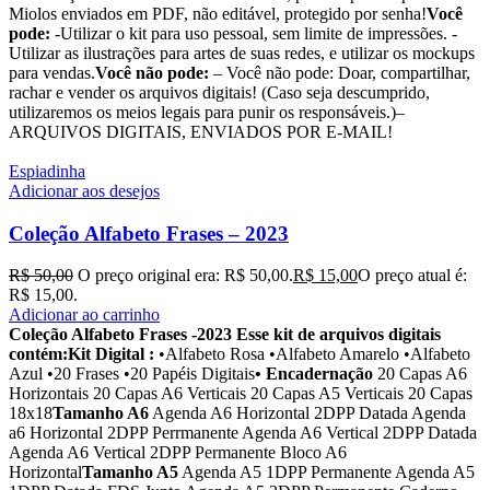
Miolos enviados em PDF, não editável, protegido por senha!
Você
pode:
-Utilizar o kit para uso pessoal, sem limite de impressões. -
Utilizar as ilustrações para artes de suas redes, e utilizar os mockups
para vendas.
Você não pode:
– Você não pode: Doar, compartilhar,
rachar e vender os arquivos digitais! (Caso seja descumprido,
utilizaremos os meios legais para punir os responsáveis.)–
ARQUIVOS DIGITAIS, ENVIADOS POR E-MAIL!
Espiadinha
Adicionar aos desejos
Coleção Alfabeto Frases – 2023
R$
50,00
O preço original era: R$ 50,00.
R$
15,00
O preço atual é:
R$ 15,00.
Adicionar ao carrinho
Coleção Alfabeto Frases -2023
Esse kit de arquivos digitais
contém:
Kit Digital :
•Alfabeto Rosa •Alfabeto Amarelo •Alfabeto
Azul •20 Frases •20 Papéis Digitais
• Encadernação
20 Capas A6
Horizontais 20 Capas A6 Verticais 20 Capas A5 Verticais 20 Capas
18x18
Tamanho A6
Agenda A6 Horizontal 2DPP Datada Agenda
a6 Horizontal 2DPP Perrmanente Agenda A6 Vertical 2DPP Datada
Agenda A6 Vertical 2DPP Permanente Bloco A6
Horizontal
Tamanho A5
Agenda A5 1DPP Permanente Agenda A5