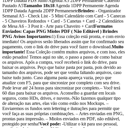
1DPP Datada FDS Junto Agenda A5 2DPP Permanente Caderno
Pautado A5
Tamanho 18x18
Agenda 1DPP Permanente Agenda
1DPP Datada Agenda 2DPP Permanenete
Brindes:
- Organizador
Semanal A5 - Check List - 5 Mini Calendário com Card - 5 Canecas
- 5 Chaveiros Redondos + Card - 5 Canetas + Card - 2 Calendários
de Mesa A6 - 3 Post it - Arte para Chaveiro + Card
Formatos
Enviados:
Capas PNG
Miolos PDF ( Não Editável )
Brindes
PNG
Avisos Importantes:
1) Essa coleção está pronta, e com envio
imediato! Os arquivos serão liberados assim que for confirmado seu
pagamento, com o link do drive para você fazer o download.
Muito
importante!
Essa Coleção contém muitos arquivos, e com isso, eles
estão pesados! Temos aqui no site, o passo a passo de como baixar
os arquivos. Após a compra, você receberá o link do drive, para
baixar os arquivos. Peço que baixe pasta por pasta, pois devido ao
tamanho dos arquivos, pode ser que venha faltando arquivos, caso
baixe tudo junto. Caso alguma pasta apareça vazia, peço que
atualize com F5, para que sincronize por completo com seu drive.
Pode levar até 24 horas para sincronizar por completo.– Você terá
60 dias para baixar os arquivos. Aconselho a guardar em locais
seguros, como HDs, drives, e nuvens.-Não fazemos qualquer tipo
de alteração nas artes, elas vão como estão nos Mockups. –
Enviaremos os fundos sem lettering e ilutrações para permitir que
você faça as suas próprias combinações. – Artes enviadas em PNG,
prontas para impressão. – Miolos enviados em PDF, não editável,
protegido por senha!
Você pode:
-Utilizar o kit para uso pessoal,