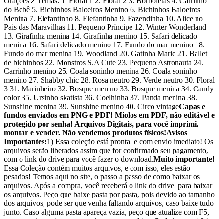
Orações📍Temas: 1. Floral 1 2. Floral 2 3. Borboletas 4. Carrinho
do Bebê 5. Bichinhos Baloeiros Menino 6. Bichinhos Baloeiros
Menina 7. Elefantinho 8. Elefantinha 9. Fazendinha 10. Alice no
Pais das Maravilhas 11. Pequeno Príncipe 12. Winter Wonderland
13. Girafinha menina 14. Girafinha menino 15. Safari delicado
menina 16. Safari delicado menino 17. Fundo do mar menino 18.
Fundo do mar menina 19. Woodland 20. Gatinha Marie 21. Ballet
de bichinhos 22. Monstros S.A Cute 23. Pequeno Astronauta 24.
Carrinho menino 25. Coala soninho menina 26. Coala soninho
menino 27. Shabby chic 28. Rosa neutro 29. Verde neutro 30. Floral
3 31. Marinheiro 32. Bosque menino 33. Bosque menina 34. Candy
color 35. Ursinho skatista 36. Coelhinha 37. Panda menina 38.
Sunshine menina 39. Sunshine menino 40. Circo vintage
Capas e
fundos enviados em PNG e PDF! Miolos em PDF, não editável e
protegido por senha! Arquivos Digitais, para você imprimi,
montar e vender. Não vendemos produtos físicos!
Avisos
Importantes:
1) Essa coleção está pronta, e com envio imediato! Os
arquivos serão liberados assim que for confirmado seu pagamento,
com o link do drive para você fazer o download.
Muito importante!
Essa Coleção contém muitos arquivos, e com isso, eles estão
pesados! Temos aqui no site, o passo a passo de como baixar os
arquivos. Após a compra, você receberá o link do drive, para baixar
os arquivos. Peço que baixe pasta por pasta, pois devido ao tamanho
dos arquivos, pode ser que venha faltando arquivos, caso baixe tudo
junto. Caso alguma pasta apareça vazia, peço que atualize com F5,