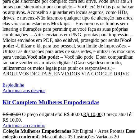
para que sincronize por completo com seu drive. Pode levar até 24
horas para sincronizar por completo.– Você terá 60 dias para baixar
os arquivos. Aconselho a guardar em locais seguros, como HDs,
drives, e nuvens.-Não fazemos qualquer tipo de alteração nas artes,
elas vão como estão nos Mockups. – Enviaremos os fundos sem
lettering e ilutrações para permitir que você faça as suas próprias
combinações. – Artes enviadas em PNG, prontas para impressão. –
Miolos enviados em PDF, não editável, protegido por senha!
Você
pode:
-Utilizar o kit para uso pessoal, sem limite de impressões. -
Utilizar as ilustrações para artes de suas redes, e utilizar os mockups
para vendas.
Você não pode:
– Você não pode: Doar, compartilhar,
rachar e vender os arquivos digitais! (Caso seja descumprido,
utilizaremos os meios legais para punir os responsáveis.)–
ARQUIVOS DIGITAIS, ENVIADOS VIA GOOGLE DRIVE!
Espiadinha
Adicionar aos desejos
Kit Completo Mulheres Empoderadas
R$
40,00
O preço original era: R$ 40,00.
R$
10,00
O preço atual é:
R$ 10,00.
Adicionar ao carrinho
Coleção Mulheres Empoderadas
Kit Digital + Artes Prontas
Esse
coleção contém:
42 Mascotinhas
05 Ilustrações Variadas
20