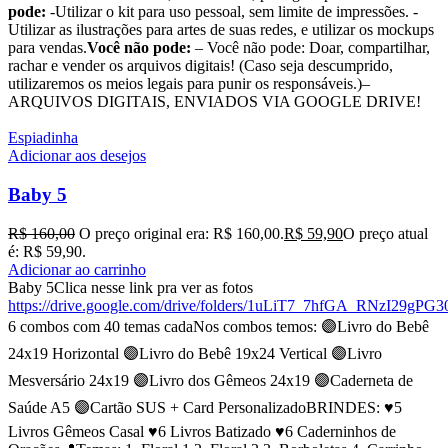
pode:
-Utilizar o kit para uso pessoal, sem limite de impressões. -
Utilizar as ilustrações para artes de suas redes, e utilizar os mockups
para vendas.
Você não pode:
– Você não pode: Doar, compartilhar,
rachar e vender os arquivos digitais! (Caso seja descumprido,
utilizaremos os meios legais para punir os responsáveis.)–
ARQUIVOS DIGITAIS, ENVIADOS VIA GOOGLE DRIVE!
Espiadinha
Adicionar aos desejos
Baby 5
R$
160,00
O preço original era: R$ 160,00.
R$
59,90
O preço atual
é: R$ 59,90.
Adicionar ao carrinho
Baby 5Clica nesse link pra ver as fotos
https://drive.google.com/drive/folders/1uLiT7_7hfGA_RNzI29gP
6 combos com 40 temas cadaNos combos temos: 🟣Livro do Bebê
24x19 Horizontal 🟣Livro do Bebê 19x24 Vertical 🟣Livro
Mesversário 24x19 🟣Livro dos Gêmeos 24x19 🟣Caderneta de
Saúde A5 🟣Cartão SUS + Card PersonalizadoBRINDES: ♥️5
Livros Gêmeos Casal ♥️6 Livros Batizado ♥️6 Caderninhos de