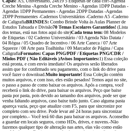
Capas:
A5, Universitário, 24x19 5 Etiquetas de cada cor!-Agenda
Creche Menina -Agenda Creche Menino - Agendas 1DPP Datadas -
Agendas 1DPP Permanentes - Agendas 2DPP Datadas -Agendas
2DPP Permanentes -Cadernos Universitários -Caderno A5 -Caderno
de Caligrafia
BRINDES:
Combo Brinde Volta às Aulas Planner de
Estudos Tabuada e Divisão
70 Temas Escolares Garantidos!
(Lista
dos temas, está nas fotos aqui do site)
Cada tema tem:
08 Modelos
de Etiquetas / 02 Caderno Universitário / 03 Agenda Não Datata /
04 Régua / 05 Quadro de Incentivo / 06 Arte Caneca / 07 Arte
Squeeze / 08 Arte para Toalhinha / 09 Marcador de Página / Capa
Caligrafia
Formatos: Capas PNG/PDF / Etiquetas PNG/CDR /
Miolos PDF ( Não Editáveis )
Avisos Importantes:
1) Essa coleção
está pronta, e com envio imediato! Os arquivos serão liberados
assim que for confirmado seu pagamento, com o link do drive para
você fazer o download.
Muito importante!
Essa Coleção contém
muitos arquivos, e com isso, eles estão pesados! Temos aqui no site,
o passo a passo de como baixar os arquivos. Após a compra, você
receberá o link do drive, para baixar os arquivos. Peço que baixe
pasta por pasta, pois devido ao tamanho dos arquivos, pode ser que
venha faltando arquivos, caso baixe tudo junto. Caso alguma pasta
apareça vazia, peço que atualize com F5, para que sincronize por
completo com seu drive. Pode levar até 24 horas para sincronizar
por completo.– Você terá 60 dias para baixar os arquivos. Aconselho
a guardar em locais seguros, como HDs, drives, e nuvens.-Não
fazemos qualquer tipo de alteração nas artes, elas vão como estão