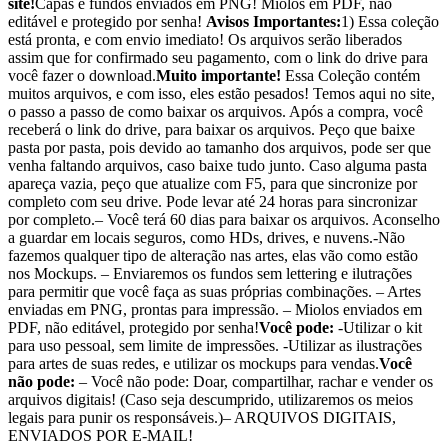
site!
Capas e fundos enviados em PNG! Miolos em PDF, não
editável e protegido por senha!
Avisos Importantes:
1) Essa coleção
está pronta, e com envio imediato! Os arquivos serão liberados
assim que for confirmado seu pagamento, com o link do drive para
você fazer o download.
Muito importante!
Essa Coleção contém
muitos arquivos, e com isso, eles estão pesados! Temos aqui no site,
o passo a passo de como baixar os arquivos. Após a compra, você
receberá o link do drive, para baixar os arquivos. Peço que baixe
pasta por pasta, pois devido ao tamanho dos arquivos, pode ser que
venha faltando arquivos, caso baixe tudo junto. Caso alguma pasta
apareça vazia, peço que atualize com F5, para que sincronize por
completo com seu drive. Pode levar até 24 horas para sincronizar
por completo.– Você terá 60 dias para baixar os arquivos. Aconselho
a guardar em locais seguros, como HDs, drives, e nuvens.-Não
fazemos qualquer tipo de alteração nas artes, elas vão como estão
nos Mockups. – Enviaremos os fundos sem lettering e ilutrações
para permitir que você faça as suas próprias combinações. – Artes
enviadas em PNG, prontas para impressão. – Miolos enviados em
PDF, não editável, protegido por senha!
Você pode:
-Utilizar o kit
para uso pessoal, sem limite de impressões. -Utilizar as ilustrações
para artes de suas redes, e utilizar os mockups para vendas.
Você
não pode:
– Você não pode: Doar, compartilhar, rachar e vender os
arquivos digitais! (Caso seja descumprido, utilizaremos os meios
legais para punir os responsáveis.)– ARQUIVOS DIGITAIS,
ENVIADOS POR E-MAIL!