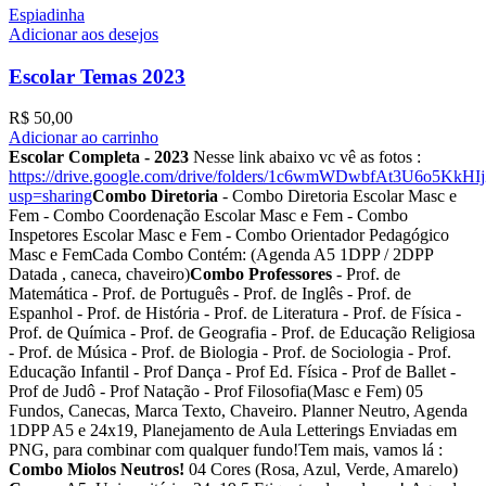
Espiadinha
Adicionar aos desejos
Escolar Temas 2023
R$
50,00
Adicionar ao carrinho
Escolar Completa - 2023
Nesse link abaixo vc vê as fotos :
https://drive.google.com/drive/folders/1c6wmWDwbfAt3U6o5KkH
usp=sharing
Combo Diretoria
- Combo Diretoria Escolar Masc e
Fem - Combo Coordenação Escolar Masc e Fem - Combo
Inspetores Escolar Masc e Fem - Combo Orientador Pedagógico
Masc e FemCada Combo Contém: (Agenda A5 1DPP / 2DPP
Datada , caneca, chaveiro)
Combo Professores
- Prof. de
Matemática - Prof. de Português - Prof. de Inglês - Prof. de
Espanhol - Prof. de História - Prof. de Literatura - Prof. de Física -
Prof. de Química - Prof. de Geografia - Prof. de Educação Religiosa
- Prof. de Música - Prof. de Biologia - Prof. de Sociologia - Prof.
Educação Infantil - Prof Dança - Prof Ed. Física - Prof de Ballet -
Prof de Judô - Prof Natação - Prof Filosofia(Masc e Fem) 05
Fundos, Canecas, Marca Texto, Chaveiro. Planner Neutro, Agenda
1DPP A5 e 24x19, Planejamento de Aula Letterings Enviadas em
PNG, para combinar com qualquer fundo!Tem mais, vamos lá :
Combo Miolos Neutros!
04 Cores (Rosa, Azul, Verde, Amarelo)