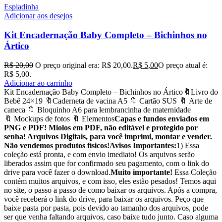
Espiadinha
Adicionar aos desejos
Kit Encadernação Baby Completo – Bichinhos no
Ártico
R$
20,00
O preço original era: R$ 20,00.
R$
5,00
O preço atual é:
R$ 5,00.
Adicionar ao carrinho
Kit Encadernação Baby Completo – Bichinhos no Ártico🔖Livro do
Bebê 24×19 🔖Caderneta de vacina A5 🔖 Cartão SUS 🔖 Arte de
caneca 🔖 Bloquinho A6 para lembrancinha de maternidade
🔖 Mockups de fotos 🔖 Elementos
Capas e fundos enviados em
PNG e PDF! Miolos em PDF, não editável e protegido por
senha! Arquivos Digitais, para você imprimi, montar e vender.
Não vendemos produtos físicos!
Avisos Importantes:
1) Essa
coleção está pronta, e com envio imediato! Os arquivos serão
liberados assim que for confirmado seu pagamento, com o link do
drive para você fazer o download.
Muito importante!
Essa Coleção
contém muitos arquivos, e com isso, eles estão pesados! Temos aqui
no site, o passo a passo de como baixar os arquivos. Após a compra,
você receberá o link do drive, para baixar os arquivos. Peço que
baixe pasta por pasta, pois devido ao tamanho dos arquivos, pode
ser que venha faltando arquivos, caso baixe tudo junto. Caso alguma