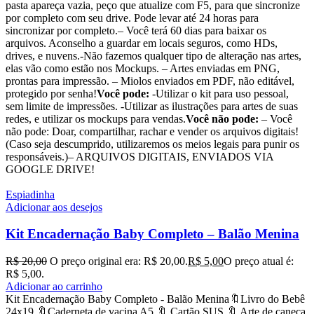
pasta apareça vazia, peço que atualize com F5, para que sincronize
por completo com seu drive. Pode levar até 24 horas para
sincronizar por completo.– Você terá 60 dias para baixar os
arquivos. Aconselho a guardar em locais seguros, como HDs,
drives, e nuvens.-Não fazemos qualquer tipo de alteração nas artes,
elas vão como estão nos Mockups. – Artes enviadas em PNG,
prontas para impressão. – Miolos enviados em PDF, não editável,
protegido por senha!
Você pode:
-Utilizar o kit para uso pessoal,
sem limite de impressões. -Utilizar as ilustrações para artes de suas
redes, e utilizar os mockups para vendas.
Você não pode:
– Você
não pode: Doar, compartilhar, rachar e vender os arquivos digitais!
(Caso seja descumprido, utilizaremos os meios legais para punir os
responsáveis.)– ARQUIVOS DIGITAIS, ENVIADOS VIA
GOOGLE DRIVE!
Espiadinha
Adicionar aos desejos
Kit Encadernação Baby Completo – Balão Menina
R$
20,00
O preço original era: R$ 20,00.
R$
5,00
O preço atual é:
R$ 5,00.
Adicionar ao carrinho
Kit Encadernação Baby Completo - Balão Menina🔖Livro do Bebê
24x19 🔖Caderneta de vacina A5 🔖 Cartão SUS 🔖 Arte de caneca