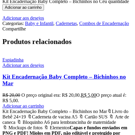
Kit Encadernação Baby Completo – Bichinhos no Céu quantidade
Adicionar ao carrinho
Adicionar aos desejos
Categorias:
Baby e Infantil
,
Cadernetas
,
Combos de Encadernação
Compartilhe
Produtos relacionados
Espiadinha
Adicionar aos desejos
Kit Encadernação Baby Completo – Bichinhos no
Mar
R$
20,00
O preço original era: R$ 20,00.
R$
5,00
O preço atual é:
R$ 5,00.
Adicionar ao carrinho
Kit Encadernação Baby Completo – Bichinhos no Mar🔖Livro do
Bebê 24×19 🔖Caderneta de vacina A5 🔖 Cartão SUS 🔖 Arte de
caneca 🔖 Bloquinho A6 para lembrancinha de maternidade
🔖 Mockups de fotos 🔖 Elementos
Capas e fundos enviados em
PNG e PDF! Miolos em PDF, não editável e protegido por