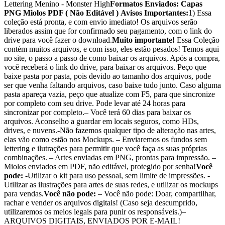
Lettering Menino - Monster High
Formatos Enviados:
Capas
PNG
Miolos PDF ( Não Editável )
Avisos Importantes:
1) Essa
coleção está pronta, e com envio imediato! Os arquivos serão
liberados assim que for confirmado seu pagamento, com o link do
drive para você fazer o download.
Muito importante!
Essa Coleção
contém muitos arquivos, e com isso, eles estão pesados! Temos aqui
no site, o passo a passo de como baixar os arquivos. Após a compra,
você receberá o link do drive, para baixar os arquivos. Peço que
baixe pasta por pasta, pois devido ao tamanho dos arquivos, pode
ser que venha faltando arquivos, caso baixe tudo junto. Caso alguma
pasta apareça vazia, peço que atualize com F5, para que sincronize
por completo com seu drive. Pode levar até 24 horas para
sincronizar por completo.– Você terá 60 dias para baixar os
arquivos. Aconselho a guardar em locais seguros, como HDs,
drives, e nuvens.-Não fazemos qualquer tipo de alteração nas artes,
elas vão como estão nos Mockups. – Enviaremos os fundos sem
lettering e ilutrações para permitir que você faça as suas próprias
combinações. – Artes enviadas em PNG, prontas para impressão. –
Miolos enviados em PDF, não editável, protegido por senha!
Você
pode:
-Utilizar o kit para uso pessoal, sem limite de impressões. -
Utilizar as ilustrações para artes de suas redes, e utilizar os mockups
para vendas.
Você não pode:
– Você não pode: Doar, compartilhar,
rachar e vender os arquivos digitais! (Caso seja descumprido,
utilizaremos os meios legais para punir os responsáveis.)–
ARQUIVOS DIGITAIS, ENVIADOS POR E-MAIL!