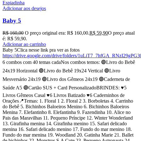
Espiadinha
Adicionar aos desejos
Baby 5
R$
160,00
O preço original era: R$ 160,00.
R$
59,90
O preço atual
é: R$ 59,90.
Adicionar ao carrinho
Baby 5Clica nesse link pra ver as fotos
https://drive.google.com/drive/folders/1uLiT7_7hfGA_RNzI29gP
6 combos com 40 temas cadaNos combos temos: 🟣Livro do Bebê
24x19 Horizontal 🟣Livro do Bebê 19x24 Vertical 🟣Livro
Mesversário 24x19 🟣Livro dos Gêmeos 24x19 🟣Caderneta de
Saúde A5 🟣Cartão SUS + Card PersonalizadoBRINDES: ♥️5
Livros Gêmeos Casal ♥️6 Livros Batizado ♥️6 Caderninhos de
Orações📍Temas: 1. Floral 1 2. Floral 2 3. Borboletas 4. Carrinho
do Bebê 5. Bichinhos Baloeiros Menino 6. Bichinhos Baloeiros
Menina 7. Elefantinho 8. Elefantinha 9. Fazendinha 10. Alice no
Pais das Maravilhas 11. Pequeno Príncipe 12. Winter Wonderland
13. Girafinha menina 14. Girafinha menino 15. Safari delicado
menina 16. Safari delicado menino 17. Fundo do mar menino 18.
Fundo do mar menina 19. Woodland 20. Gatinha Marie 21. Ballet
de bichinhos 22. Monstros S.A Cute 23. Pequeno Astronauta 24.