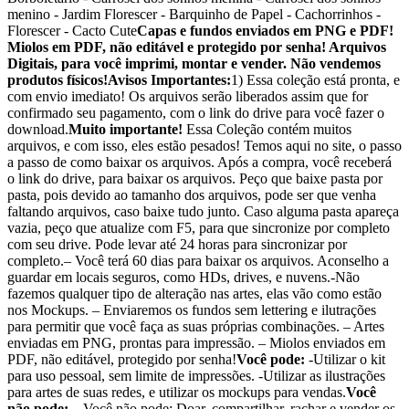
menino - Jardim Florescer - Barquinho de Papel - Cachorrinhos -
Florescer - Cacto Cute
Capas e fundos enviados em PNG e PDF!
Miolos em PDF, não editável e protegido por senha! Arquivos
Digitais, para você imprimi, montar e vender. Não vendemos
produtos físicos!
Avisos Importantes:
1) Essa coleção está pronta, e
com envio imediato! Os arquivos serão liberados assim que for
confirmado seu pagamento, com o link do drive para você fazer o
download.
Muito importante!
Essa Coleção contém muitos
arquivos, e com isso, eles estão pesados! Temos aqui no site, o passo
a passo de como baixar os arquivos. Após a compra, você receberá
o link do drive, para baixar os arquivos. Peço que baixe pasta por
pasta, pois devido ao tamanho dos arquivos, pode ser que venha
faltando arquivos, caso baixe tudo junto. Caso alguma pasta apareça
vazia, peço que atualize com F5, para que sincronize por completo
com seu drive. Pode levar até 24 horas para sincronizar por
completo.– Você terá 60 dias para baixar os arquivos. Aconselho a
guardar em locais seguros, como HDs, drives, e nuvens.-Não
fazemos qualquer tipo de alteração nas artes, elas vão como estão
nos Mockups. – Enviaremos os fundos sem lettering e ilutrações
para permitir que você faça as suas próprias combinações. – Artes
enviadas em PNG, prontas para impressão. – Miolos enviados em
PDF, não editável, protegido por senha!
Você pode:
-Utilizar o kit
para uso pessoal, sem limite de impressões. -Utilizar as ilustrações
para artes de suas redes, e utilizar os mockups para vendas.
Você
não pode:
– Você não pode: Doar, compartilhar, rachar e vender os