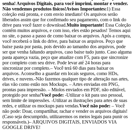
senha! Arquivos Digitais, para você imprimi, montar e vender.
Não vendemos produtos físicos!
Avisos Importantes:
1) Essa
coleção está pronta, e com envio imediato! Os arquivos serão
liberados assim que for confirmado seu pagamento, com o link do
drive para você fazer o download.
Muito importante!
Essa Coleção
contém muitos arquivos, e com isso, eles estão pesados! Temos aqui
no site, o passo a passo de como baixar os arquivos. Após a compra,
você receberá o link do drive, para baixar os arquivos. Peço que
baixe pasta por pasta, pois devido ao tamanho dos arquivos, pode
ser que venha faltando arquivos, caso baixe tudo junto. Caso alguma
pasta apareça vazia, peço que atualize com F5, para que sincronize
por completo com seu drive. Pode levar até 24 horas para
sincronizar por completo.– Você terá 60 dias para baixar os
arquivos. Aconselho a guardar em locais seguros, como HDs,
drives, e nuvens.-Não fazemos qualquer tipo de alteração nas artes,
elas vão como estão nos Mockups. – Artes enviadas em PNG,
prontas para impressão. – Miolos enviados em PDF, não editável,
protegido por senha!
Você pode:
-Utilizar o kit para uso pessoal,
sem limite de impressões. -Utilizar as ilustrações para artes de suas
redes, e utilizar os mockups para vendas.
Você não pode:
– Você
não pode: Doar, compartilhar, rachar e vender os arquivos digitais!
(Caso seja descumprido, utilizaremos os meios legais para punir os
responsáveis.)– ARQUIVOS DIGITAIS, ENVIADOS VIA
GOOGLE DRIVE!