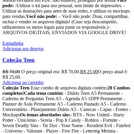
Miolos enviados em PDF, não editável, protegido por senha!
Você
pode:
-Utilizar o kit para uso pessoal, sem limite de impressões. -
Utilizar as ilustrações para artes de suas redes, e utilizar os mockups
para vendas.
Você não pode:
– Você não pode: Doar, compartilhar,
rachar e vender os arquivos digitais! (Caso seja descumprido,
utilizaremos os meios legais para punir os responsáveis.)–
ARQUIVOS DIGITAIS, ENVIADOS VIA GOOGLE DRIVE!
Espiadinha
Adicionar aos desejos
Coleção Teen
R$
70,00
O preço original era: R$ 70,00.
R$
25,00
O preço atual é:
R$ 25,00.
Adicionar ao carrinho
Coleção Teen
Esse combo de arquivos digitais contém:
20 Combos
completos!
Cada tema contém:
- Diário Teen A5 Permanente -
Caderno de Perguntas Teen A5 - Agenda A5 1DPP Permanente -
Planner de Aula Permanente A5 - Caderno Pautado A5 - Caderno
Universitário - Planejamento Diário A5 - Canecas - Capas - Fontes -
Mockups
Os temas abordados são:
- BTS - Now United - Harry
Potter - Unicórnio - Sereia - Pop It Candy - Roblox - Fortnite -
Seven Deadly Sins - Tie Dye - Your Name - Resident Evil - Futebol
- Universo - Valorant - Player - Free Fire - Lettering Menina -