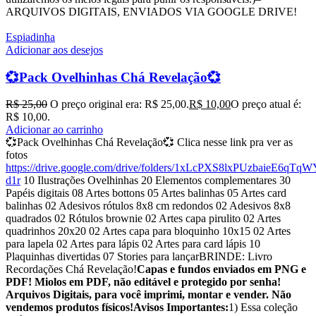
ARQUIVOS DIGITAIS, ENVIADOS VIA GOOGLE DRIVE!
Espiadinha
Adicionar aos desejos
💞Pack Ovelhinhas Chá Revelação💞
R$
25,00
O preço original era: R$ 25,00.
R$
10,00
O preço atual é:
R$ 10,00.
Adicionar ao carrinho
💞
Pack Ovelhinhas Chá Revelação
💞 Clica nesse link pra ver as
fotos
https://drive.google.com/drive/folders/1xLcPXS8lxPUzbaieE6qTqW
d1r
10 Ilustrações Ovelhinhas 20 Elementos complementares 30
Papéis digitais 08 Artes bottons 05 Artes balinhas 05 Artes card
balinhas 02 Adesivos rótulos 8x8 cm redondos 02 Adesivos 8x8
quadrados 02 Rótulos brownie 02 Artes capa pirulito 02 Artes
quadrinhos 20x20 02 Artes capa para bloquinho 10x15 02 Artes
para lapela 02 Artes para lápis 02 Artes para card lápis 10
Plaquinhas divertidas 07 Stories para lançarBRINDE: Livro
Recordações Chá Revelação!
Capas e fundos enviados em PNG e
PDF! Miolos em PDF, não editável e protegido por senha!
Arquivos Digitais, para você imprimi, montar e vender. Não
vendemos produtos físicos!
Avisos Importantes:
1) Essa coleção