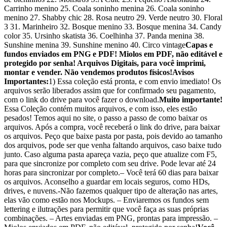
Carrinho menino 25. Coala soninho menina 26. Coala soninho
menino 27. Shabby chic 28. Rosa neutro 29. Verde neutro 30. Floral
3 31. Marinheiro 32. Bosque menino 33. Bosque menina 34. Candy
color 35. Ursinho skatista 36. Coelhinha 37. Panda menina 38.
Sunshine menina 39. Sunshine menino 40. Circo vintage
Capas e
fundos enviados em PNG e PDF! Miolos em PDF, não editável e
protegido por senha! Arquivos Digitais, para você imprimi,
montar e vender. Não vendemos produtos físicos!
Avisos
Importantes:
1) Essa coleção está pronta, e com envio imediato! Os
arquivos serão liberados assim que for confirmado seu pagamento,
com o link do drive para você fazer o download.
Muito importante!
Essa Coleção contém muitos arquivos, e com isso, eles estão
pesados! Temos aqui no site, o passo a passo de como baixar os
arquivos. Após a compra, você receberá o link do drive, para baixar
os arquivos. Peço que baixe pasta por pasta, pois devido ao tamanho
dos arquivos, pode ser que venha faltando arquivos, caso baixe tudo
junto. Caso alguma pasta apareça vazia, peço que atualize com F5,
para que sincronize por completo com seu drive. Pode levar até 24
horas para sincronizar por completo.– Você terá 60 dias para baixar
os arquivos. Aconselho a guardar em locais seguros, como HDs,
drives, e nuvens.-Não fazemos qualquer tipo de alteração nas artes,
elas vão como estão nos Mockups. – Enviaremos os fundos sem
lettering e ilutrações para permitir que você faça as suas próprias
combinações. – Artes enviadas em PNG, prontas para impressão. –