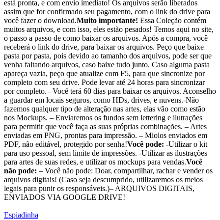
está pronta, e com envio imediato! Os arquivos serão liberados
assim que for confirmado seu pagamento, com o link do drive para
você fazer o download.
Muito importante!
Essa Coleção contém
muitos arquivos, e com isso, eles estão pesados! Temos aqui no site,
o passo a passo de como baixar os arquivos. Após a compra, você
receberá o link do drive, para baixar os arquivos. Peço que baixe
pasta por pasta, pois devido ao tamanho dos arquivos, pode ser que
venha faltando arquivos, caso baixe tudo junto. Caso alguma pasta
apareça vazia, peço que atualize com F5, para que sincronize por
completo com seu drive. Pode levar até 24 horas para sincronizar
por completo.– Você terá 60 dias para baixar os arquivos. Aconselho
a guardar em locais seguros, como HDs, drives, e nuvens.-Não
fazemos qualquer tipo de alteração nas artes, elas vão como estão
nos Mockups. – Enviaremos os fundos sem lettering e ilutrações
para permitir que você faça as suas próprias combinações. – Artes
enviadas em PNG, prontas para impressão. – Miolos enviados em
PDF, não editável, protegido por senha!
Você pode:
-Utilizar o kit
para uso pessoal, sem limite de impressões. -Utilizar as ilustrações
para artes de suas redes, e utilizar os mockups para vendas.
Você
não pode:
– Você não pode: Doar, compartilhar, rachar e vender os
arquivos digitais! (Caso seja descumprido, utilizaremos os meios
legais para punir os responsáveis.)– ARQUIVOS DIGITAIS,
ENVIADOS VIA GOOGLE DRIVE!
Espiadinha