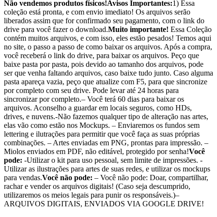
Não vendemos produtos físicos!
Avisos Importantes:
1) Essa
coleção está pronta, e com envio imediato! Os arquivos serão
liberados assim que for confirmado seu pagamento, com o link do
drive para você fazer o download.
Muito importante!
Essa Coleção
contém muitos arquivos, e com isso, eles estão pesados! Temos aqui
no site, o passo a passo de como baixar os arquivos. Após a compra,
você receberá o link do drive, para baixar os arquivos. Peço que
baixe pasta por pasta, pois devido ao tamanho dos arquivos, pode
ser que venha faltando arquivos, caso baixe tudo junto. Caso alguma
pasta apareça vazia, peço que atualize com F5, para que sincronize
por completo com seu drive. Pode levar até 24 horas para
sincronizar por completo.– Você terá 60 dias para baixar os
arquivos. Aconselho a guardar em locais seguros, como HDs,
drives, e nuvens.-Não fazemos qualquer tipo de alteração nas artes,
elas vão como estão nos Mockups. – Enviaremos os fundos sem
lettering e ilutrações para permitir que você faça as suas próprias
combinações. – Artes enviadas em PNG, prontas para impressão. –
Miolos enviados em PDF, não editável, protegido por senha!
Você
pode:
-Utilizar o kit para uso pessoal, sem limite de impressões. -
Utilizar as ilustrações para artes de suas redes, e utilizar os mockups
para vendas.
Você não pode:
– Você não pode: Doar, compartilhar,
rachar e vender os arquivos digitais! (Caso seja descumprido,
utilizaremos os meios legais para punir os responsáveis.)–
ARQUIVOS DIGITAIS, ENVIADOS VIA GOOGLE DRIVE!