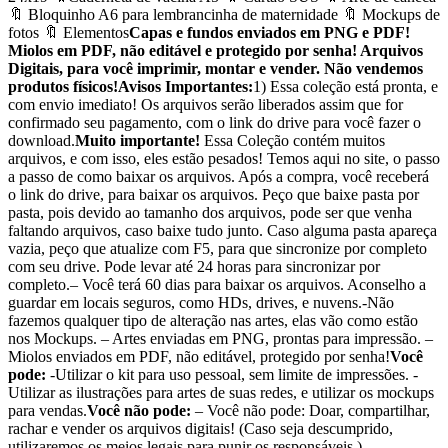
🔖 Bloquinho A6 para lembrancinha de maternidade 🔖 Mockups de
fotos 🔖 Elementos
Capas e fundos enviados em PNG e PDF!
Miolos em PDF, não editável e protegido por senha! Arquivos
Digitais, para você imprimir, montar e vender. Não vendemos
produtos físicos!
Avisos Importantes:
1) Essa coleção está pronta, e
com envio imediato! Os arquivos serão liberados assim que for
confirmado seu pagamento, com o link do drive para você fazer o
download.
Muito importante!
Essa Coleção contém muitos
arquivos, e com isso, eles estão pesados! Temos aqui no site, o passo
a passo de como baixar os arquivos. Após a compra, você receberá
o link do drive, para baixar os arquivos. Peço que baixe pasta por
pasta, pois devido ao tamanho dos arquivos, pode ser que venha
faltando arquivos, caso baixe tudo junto. Caso alguma pasta apareça
vazia, peço que atualize com F5, para que sincronize por completo
com seu drive. Pode levar até 24 horas para sincronizar por
completo.– Você terá 60 dias para baixar os arquivos. Aconselho a
guardar em locais seguros, como HDs, drives, e nuvens.-Não
fazemos qualquer tipo de alteração nas artes, elas vão como estão
nos Mockups. – Artes enviadas em PNG, prontas para impressão. –
Miolos enviados em PDF, não editável, protegido por senha!
Você
pode:
-Utilizar o kit para uso pessoal, sem limite de impressões. -
Utilizar as ilustrações para artes de suas redes, e utilizar os mockups
para vendas.
Você não pode:
– Você não pode: Doar, compartilhar,
rachar e vender os arquivos digitais! (Caso seja descumprido,
utilizaremos os meios legais para punir os responsáveis.)–