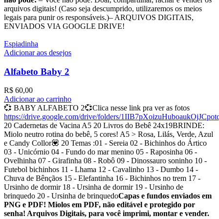
arquivos digitais! (Caso seja descumprido, utilizaremos os meios
legais para punir os responsáveis.)– ARQUIVOS DIGITAIS,
ENVIADOS VIA GOOGLE DRIVE!
Espiadinha
Adicionar aos desejos
Alfabeto Baby 2
R$
60,00
Adicionar ao carrinho
💞 BABY ALFABETO 2💞Clica nesse link pra ver as fotos
https://drive.google.com/drive/folders/1IIB7pXoizuHuboaukOjJCpo
20 Cadernetas de Vacina A5 20 Livros do Bebê 24x19BRINDE:
Miolo neutro rotina do bebê, 5 cores! A5 > Rosa, Lilás, Verde, Azul
e Candy Collor💟 20 Temas :01 - Sereia 02 - Bichinhos do Ártico
03 - Unicórnio 04 - Fundo do mar menino 05 - Raposinha 06 -
Ovelhinha 07 - Girafinha 08 - Robô 09 - Dinossauro soninho 10 -
Futebol bichinhos 11 - Lhama 12 - Cavalinho 13 - Dumbo 14 -
Chuva de Bênçãos 15 - Elefantinha 16 - Bichinhos no trem 17 -
Ursinho de dormir 18 - Ursinha de dormir 19 - Ursinho de
brinquedo 20 - Ursinha de brinquedo
Capas e fundos enviados em
PNG e PDF! Miolos em PDF, não editável e protegido por
senha! Arquivos Digitais, para você imprimi, montar e vender.