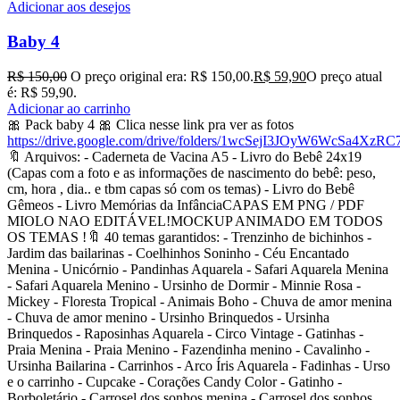
Adicionar aos desejos
Baby 4
R$
150,00
O preço original era: R$ 150,00.
R$
59,90
O preço atual
é: R$ 59,90.
Adicionar ao carrinho
🎀 Pack baby 4 🎀 Clica nesse link pra ver as fotos
https://drive.google.com/drive/folders/1wcSejI3JOyW6WcSa4XzR
🔖 Arquivos: - Caderneta de Vacina A5 - Livro do Bebê 24x19
(Capas com a foto e as informações de nascimento do bebê: peso,
cm, hora , dia.. e tbm capas só com os temas) - Livro do Bebê
Gêmeos - Livro Memórias da InfânciaCAPAS EM PNG / PDF
MIOLO NAO EDITÁVEL!MOCKUP ANIMADO EM TODOS
OS TEMAS !🔖 40 temas garantidos: - Trenzinho de bichinhos -
Jardim das bailarinas - Coelhinhos Soninho - Céu Encantado
Menina - Unicórnio - Pandinhas Aquarela - Safari Aquarela Menina
- Safari Aquarela Menino - Ursinho de Dormir - Minnie Rosa -
Mickey - Floresta Tropical - Animais Boho - Chuva de amor menina
- Chuva de amor menino - Ursinho Brinquedos - Ursinha
Brinquedos - Raposinhas Aquarela - Circo Vintage - Gatinhas -
Praia Menina - Praia Menino - Fazendinha menino - Cavalinho -
Ursinha Bailarina - Carrinhos - Arco Íris Aquarela - Fadinhas - Urso
e o carrinho - Cupcake - Corações Candy Color - Gatinho -
Borboletário - Carrosel dos sonhos menina - Carrosel dos sonhos