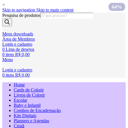
<
75%
75%
75%
75%
60%
60%
63%
64%
Skip to navigation
Skip to main content
Pesquisa de produtos
Meus downloads
Área de Membros
Login e cadastro
0
Lista de desejos
0
itens
R$
0,00
Menu
Login e cadastro
0
itens
R$
0,00
Home
Cards de Colorir
Livros de Colorir
Escolar
Baby e Infantil
Combos de Encadernação
Kits Digitais
Planners e Agendas
Cristã