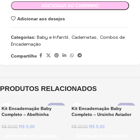
ADICIONAR AO CARRINHO
Adicionar aos desejos
Categorias:
Baby e Infantil
,
Cadernetas
,
Combos de
Encadernação
Compartilhe
PRODUTOS RELACIONADOS
75%
75%
Kit Encadernação Baby
Kit Encadernação Baby
Completo – Abelhinha
Completo – Ursinho Aviador
R$
5,00
R$
5,00
R$
20,00
R$
20,00
ADICIONAR AO CARRINHO
ADICIONAR AO CARRINHO