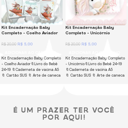
Kit Encadernação Baby
Kit Encadernação Baby
Completo – Coelho Aviador
Completo – Unicórnio
R$
5,00
R$
5,00
R$
20,00
R$
20,00
ADICIONAR AO CARRINHO
ADICIONAR AO CARRINHO
Kit Encadernação Baby Completo
Kit Encadernação Baby Completo
– Coelho Aviador🔖Livro do Bebê
– Unicórnio🔖Livro do Bebê 24×19
24×19 🔖Caderneta de vacina A5
🔖Caderneta de vacina A5
🔖 Cartão SUS 🔖 Arte de caneca
🔖 Cartão SUS 🔖 Arte de caneca
🔖 Bloquinho A6 para
🔖 Bloquinho A6 para
lembrancinha de maternidade
lembrancinha de maternidade
🔖 Mockups de fotos
🔖 Mockups de fotos
🔖 Elementos
Capas e fundos
🔖 Elementos
Capas e fundos
enviados em PNG e PDF! Miolos
enviados em PNG e PDF! Miolos
É UM PRAZER TER VOCÊ
em PDF, não editável e
em PDF, não editável e
protegido por senha! Arquivos
protegido por senha! Arquivos
POR AQUI!
Digitais, para você imprimir,
Digitais, para você imprimir,
montar e vender. Não vendemos
montar e vender. Não vendemos