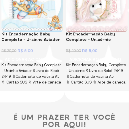
Kit Encadernação Baby
Kit Encadernação Baby
Completo – Ursinho Aviador
Completo – Unicórnio
R$
5,00
R$
5,00
R$
20,00
R$
20,00
ADICIONAR AO CARRINHO
ADICIONAR AO CARRINHO
Kit Encadernação Baby Completo
Kit Encadernação Baby Completo
– Ursinho Aviador🔖Livro do Bebê
– Unicórnio🔖Livro do Bebê 24×19
24×19 🔖Caderneta de vacina A5
🔖Caderneta de vacina A5
🔖 Cartão SUS 🔖 Arte de caneca
🔖 Cartão SUS 🔖 Arte de caneca
🔖 Bloquinho A6 para
🔖 Bloquinho A6 para
lembrancinha de maternidade
lembrancinha de maternidade
🔖 Mockups de fotos
🔖 Mockups de fotos
🔖 Elementos
Capas e fundos
🔖 Elementos
Capas e fundos
enviados em PNG e PDF! Miolos
enviados em PNG e PDF! Miolos
É UM PRAZER TER VOCÊ
em PDF, não editável e
em PDF, não editável e
protegido por senha! Arquivos
protegido por senha! Arquivos
POR AQUI!
Digitais, para você imprimir,
Digitais, para você imprimir,