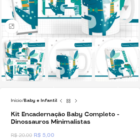
Clique para ampliar
Início
Baby e Infantil
Kit Encadernação Baby Completo –
Dinossauros Minimalistas
R$
5,00
R$
20,00