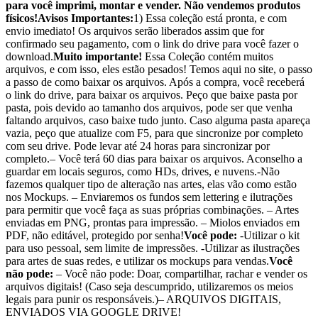
para você imprimi, montar e vender. Não vendemos produtos
físicos!
Avisos Importantes:
1) Essa coleção está pronta, e com
envio imediato! Os arquivos serão liberados assim que for
confirmado seu pagamento, com o link do drive para você fazer o
download.
Muito importante!
Essa Coleção contém muitos
arquivos, e com isso, eles estão pesados! Temos aqui no site, o passo
a passo de como baixar os arquivos. Após a compra, você receberá
o link do drive, para baixar os arquivos. Peço que baixe pasta por
pasta, pois devido ao tamanho dos arquivos, pode ser que venha
faltando arquivos, caso baixe tudo junto. Caso alguma pasta apareça
vazia, peço que atualize com F5, para que sincronize por completo
com seu drive. Pode levar até 24 horas para sincronizar por
completo.– Você terá 60 dias para baixar os arquivos. Aconselho a
guardar em locais seguros, como HDs, drives, e nuvens.-Não
fazemos qualquer tipo de alteração nas artes, elas vão como estão
nos Mockups. – Enviaremos os fundos sem lettering e ilutrações
para permitir que você faça as suas próprias combinações. – Artes
enviadas em PNG, prontas para impressão. – Miolos enviados em
PDF, não editável, protegido por senha!
Você pode:
-Utilizar o kit
para uso pessoal, sem limite de impressões. -Utilizar as ilustrações
para artes de suas redes, e utilizar os mockups para vendas.
Você
não pode:
– Você não pode: Doar, compartilhar, rachar e vender os
arquivos digitais! (Caso seja descumprido, utilizaremos os meios
legais para punir os responsáveis.)– ARQUIVOS DIGITAIS,
ENVIADOS VIA GOOGLE DRIVE!