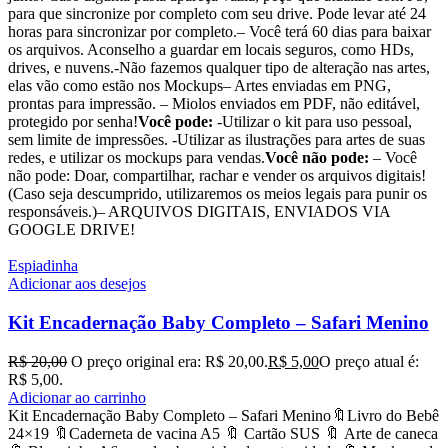
para que sincronize por completo com seu drive. Pode levar até 24
horas para sincronizar por completo.– Você terá 60 dias para baixar
os arquivos. Aconselho a guardar em locais seguros, como HDs,
drives, e nuvens.-Não fazemos qualquer tipo de alteração nas artes,
elas vão como estão nos Mockups– Artes enviadas em PNG,
prontas para impressão. – Miolos enviados em PDF, não editável,
protegido por senha!
Você pode:
-Utilizar o kit para uso pessoal,
sem limite de impressões. -Utilizar as ilustrações para artes de suas
redes, e utilizar os mockups para vendas.
Você não pode:
– Você
não pode: Doar, compartilhar, rachar e vender os arquivos digitais!
(Caso seja descumprido, utilizaremos os meios legais para punir os
responsáveis.)– ARQUIVOS DIGITAIS, ENVIADOS VIA
GOOGLE DRIVE!
Espiadinha
Adicionar aos desejos
Kit Encadernação Baby Completo – Safari Menino
R$
20,00
O preço original era: R$ 20,00.
R$
5,00
O preço atual é:
R$ 5,00.
Adicionar ao carrinho
Kit Encadernação Baby Completo – Safari Menino🔖Livro do Bebê
24×19 🔖Caderneta de vacina A5 🔖 Cartão SUS 🔖 Arte de caneca