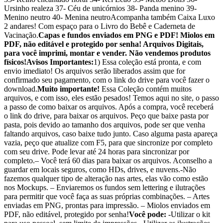
Ursinho realeza 37- Céu de unicórnios 38- Panda menino 39-
Menino neutro 40- Menina neutroAcompanha também Caixa Luxo
2 andares! Com espaço para o Livro do Bebê e Caderneta de
Vacinação.
Capas e fundos enviados em PNG e PDF! Miolos em
PDF, não editável e protegido por senha! Arquivos Digitais,
para você imprimi, montar e vender. Não vendemos produtos
físicos!
Avisos Importantes:
1) Essa coleção está pronta, e com
envio imediato! Os arquivos serão liberados assim que for
confirmado seu pagamento, com o link do drive para você fazer o
download.
Muito importante!
Essa Coleção contém muitos
arquivos, e com isso, eles estão pesados! Temos aqui no site, o passo
a passo de como baixar os arquivos. Após a compra, você receberá
o link do drive, para baixar os arquivos. Peço que baixe pasta por
pasta, pois devido ao tamanho dos arquivos, pode ser que venha
faltando arquivos, caso baixe tudo junto. Caso alguma pasta apareça
vazia, peço que atualize com F5, para que sincronize por completo
com seu drive. Pode levar até 24 horas para sincronizar por
completo.– Você terá 60 dias para baixar os arquivos. Aconselho a
guardar em locais seguros, como HDs, drives, e nuvens.-Não
fazemos qualquer tipo de alteração nas artes, elas vão como estão
nos Mockups. – Enviaremos os fundos sem lettering e ilutrações
para permitir que você faça as suas próprias combinações. – Artes
enviadas em PNG, prontas para impressão. – Miolos enviados em
PDF, não editável, protegido por senha!
Você pode:
-Utilizar o kit