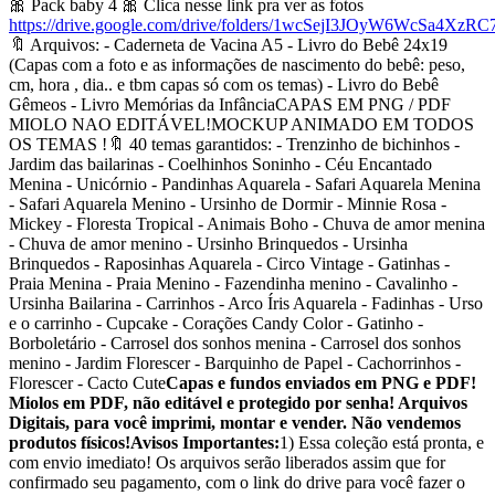
🎀 Pack baby 4 🎀 Clica nesse link pra ver as fotos
https://drive.google.com/drive/folders/1wcSejI3JOyW6WcSa4XzR
🔖 Arquivos: - Caderneta de Vacina A5 - Livro do Bebê 24x19
(Capas com a foto e as informações de nascimento do bebê: peso,
cm, hora , dia.. e tbm capas só com os temas) - Livro do Bebê
Gêmeos - Livro Memórias da InfânciaCAPAS EM PNG / PDF
MIOLO NAO EDITÁVEL!MOCKUP ANIMADO EM TODOS
OS TEMAS !🔖 40 temas garantidos: - Trenzinho de bichinhos -
Jardim das bailarinas - Coelhinhos Soninho - Céu Encantado
Menina - Unicórnio - Pandinhas Aquarela - Safari Aquarela Menina
- Safari Aquarela Menino - Ursinho de Dormir - Minnie Rosa -
Mickey - Floresta Tropical - Animais Boho - Chuva de amor menina
- Chuva de amor menino - Ursinho Brinquedos - Ursinha
Brinquedos - Raposinhas Aquarela - Circo Vintage - Gatinhas -
Praia Menina - Praia Menino - Fazendinha menino - Cavalinho -
Ursinha Bailarina - Carrinhos - Arco Íris Aquarela - Fadinhas - Urso
e o carrinho - Cupcake - Corações Candy Color - Gatinho -
Borboletário - Carrosel dos sonhos menina - Carrosel dos sonhos
menino - Jardim Florescer - Barquinho de Papel - Cachorrinhos -
Florescer - Cacto Cute
Capas e fundos enviados em PNG e PDF!
Miolos em PDF, não editável e protegido por senha! Arquivos
Digitais, para você imprimi, montar e vender. Não vendemos
produtos físicos!
Avisos Importantes:
1) Essa coleção está pronta, e
com envio imediato! Os arquivos serão liberados assim que for
confirmado seu pagamento, com o link do drive para você fazer o