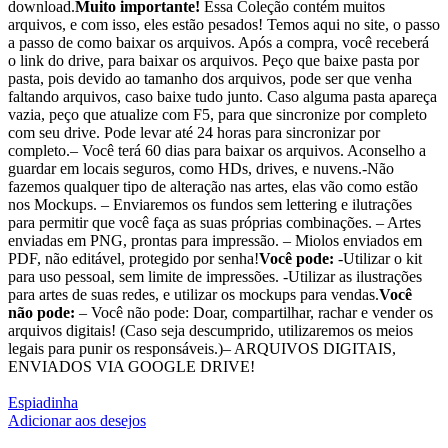
download.
Muito importante!
Essa Coleção contém muitos
arquivos, e com isso, eles estão pesados! Temos aqui no site, o passo
a passo de como baixar os arquivos. Após a compra, você receberá
o link do drive, para baixar os arquivos. Peço que baixe pasta por
pasta, pois devido ao tamanho dos arquivos, pode ser que venha
faltando arquivos, caso baixe tudo junto. Caso alguma pasta apareça
vazia, peço que atualize com F5, para que sincronize por completo
com seu drive. Pode levar até 24 horas para sincronizar por
completo.– Você terá 60 dias para baixar os arquivos. Aconselho a
guardar em locais seguros, como HDs, drives, e nuvens.-Não
fazemos qualquer tipo de alteração nas artes, elas vão como estão
nos Mockups. – Enviaremos os fundos sem lettering e ilutrações
para permitir que você faça as suas próprias combinações. – Artes
enviadas em PNG, prontas para impressão. – Miolos enviados em
PDF, não editável, protegido por senha!
Você pode:
-Utilizar o kit
para uso pessoal, sem limite de impressões. -Utilizar as ilustrações
para artes de suas redes, e utilizar os mockups para vendas.
Você
não pode:
– Você não pode: Doar, compartilhar, rachar e vender os
arquivos digitais! (Caso seja descumprido, utilizaremos os meios
legais para punir os responsáveis.)– ARQUIVOS DIGITAIS,
ENVIADOS VIA GOOGLE DRIVE!
Espiadinha
Adicionar aos desejos