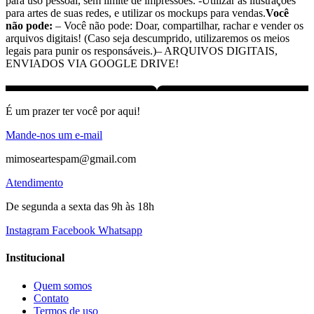
para uso pessoal, sem limite de impressões. -Utilizar as ilustrações
para artes de suas redes, e utilizar os mockups para vendas.
Você
não pode:
– Você não pode: Doar, compartilhar, rachar e vender os
arquivos digitais! (Caso seja descumprido, utilizaremos os meios
legais para punir os responsáveis.)– ARQUIVOS DIGITAIS,
ENVIADOS VIA GOOGLE DRIVE!
É um prazer ter você por aqui!
Mande-nos um e-mail
mimoseartespam@gmail.com
Atendimento
De segunda a sexta das 9h às 18h
Instagram
Facebook
Whatsapp
Institucional
Quem somos
Contato
Termos de uso