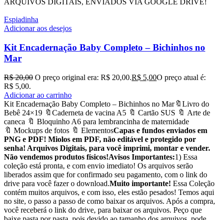
ARQUIVOS DIGITAIS, ENVIADOS VIA GOOGLE DRIVE!
Espiadinha
Adicionar aos desejos
Kit Encadernação Baby Completo – Bichinhos no
Mar
R$
20,00
O preço original era: R$ 20,00.
R$
5,00
O preço atual é:
R$ 5,00.
Adicionar ao carrinho
Kit Encadernação Baby Completo – Bichinhos no Mar🔖Livro do
Bebê 24×19 🔖Caderneta de vacina A5 🔖 Cartão SUS 🔖 Arte de
caneca 🔖 Bloquinho A6 para lembrancinha de maternidade
🔖 Mockups de fotos 🔖 Elementos
Capas e fundos enviados em
PNG e PDF! Miolos em PDF, não editável e protegido por
senha! Arquivos Digitais, para você imprimi, montar e vender.
Não vendemos produtos físicos!
Avisos Importantes:
1) Essa
coleção está pronta, e com envio imediato! Os arquivos serão
liberados assim que for confirmado seu pagamento, com o link do
drive para você fazer o download.
Muito importante!
Essa Coleção
contém muitos arquivos, e com isso, eles estão pesados! Temos aqui
no site, o passo a passo de como baixar os arquivos. Após a compra,
você receberá o link do drive, para baixar os arquivos. Peço que
baixe pasta por pasta, pois devido ao tamanho dos arquivos, pode