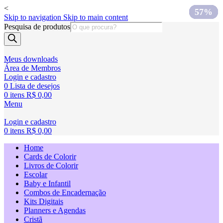
<
75%
75%
75%
75%
75%
75%
60%
57%
57%
Skip to navigation
Skip to main content
Pesquisa de produtos
Meus downloads
Área de Membros
Login e cadastro
0
Lista de desejos
0
itens
R$
0,00
Menu
Login e cadastro
0
itens
R$
0,00
Home
Cards de Colorir
Livros de Colorir
Escolar
Baby e Infantil
Combos de Encadernação
Kits Digitais
Planners e Agendas
Cristã