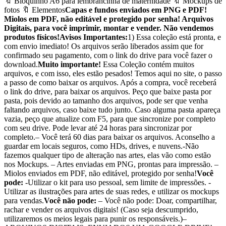
🔖 Bloquinho A6 para lembrancinha de maternidade 🔖 Mockups de
fotos 🔖 Elementos
Capas e fundos enviados em PNG e PDF!
Miolos em PDF, não editável e protegido por senha! Arquivos
Digitais, para você imprimir, montar e vender. Não vendemos
produtos físicos!
Avisos Importantes:
1) Essa coleção está pronta, e
com envio imediato! Os arquivos serão liberados assim que for
confirmado seu pagamento, com o link do drive para você fazer o
download.
Muito importante!
Essa Coleção contém muitos
arquivos, e com isso, eles estão pesados! Temos aqui no site, o passo
a passo de como baixar os arquivos. Após a compra, você receberá
o link do drive, para baixar os arquivos. Peço que baixe pasta por
pasta, pois devido ao tamanho dos arquivos, pode ser que venha
faltando arquivos, caso baixe tudo junto. Caso alguma pasta apareça
vazia, peço que atualize com F5, para que sincronize por completo
com seu drive. Pode levar até 24 horas para sincronizar por
completo.– Você terá 60 dias para baixar os arquivos. Aconselho a
guardar em locais seguros, como HDs, drives, e nuvens.-Não
fazemos qualquer tipo de alteração nas artes, elas vão como estão
nos Mockups. – Artes enviadas em PNG, prontas para impressão. –
Miolos enviados em PDF, não editável, protegido por senha!
Você
pode:
-Utilizar o kit para uso pessoal, sem limite de impressões. -
Utilizar as ilustrações para artes de suas redes, e utilizar os mockups
para vendas.
Você não pode:
– Você não pode: Doar, compartilhar,
rachar e vender os arquivos digitais! (Caso seja descumprido,
utilizaremos os meios legais para punir os responsáveis.)–