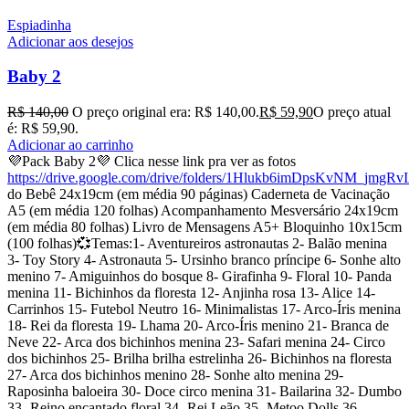
Espiadinha
Adicionar aos desejos
Baby 2
R$
140,00
O preço original era: R$ 140,00.
R$
59,90
O preço atual
é: R$ 59,90.
Adicionar ao carrinho
💜Pack Baby 2💜 Clica nesse link pra ver as fotos
https://drive.google.com/drive/folders/1Hlukb6imDpsKvNM_jmgR
do Bebê 24x19cm (em média 90 páginas) Caderneta de Vacinação
A5 (em média 120 folhas) Acompanhamento Mesversário 24x19cm
(em média 80 folhas) Livro de Mensagens A5+ Bloquinho 10x15cm
(100 folhas)💞Temas:1- Aventureiros astronautas 2- Balão menina
3- Toy Story 4- Astronauta 5- Ursinho branco príncipe 6- Sonhe alto
menino 7- Amiguinhos do bosque 8- Girafinha 9- Floral 10- Panda
menina 11- Bichinhos da floresta 12- Anjinha rosa 13- Alice 14-
Carrinhos 15- Futebol Neutro 16- Minimalistas 17- Arco-Íris menina
18- Rei da floresta 19- Lhama 20- Arco-Íris menino 21- Branca de
Neve 22- Arca dos bichinhos menina 23- Safari menina 24- Circo
dos bichinhos 25- Brilha brilha estrelinha 26- Bichinhos na floresta
27- Arca dos bichinhos menino 28- Sonhe alto menina 29-
Raposinha baloeira 30- Doce circo menina 31- Bailarina 32- Dumbo
33- Reino encantado floral 34- Rei Leão 35- Metoo Dolls 36-