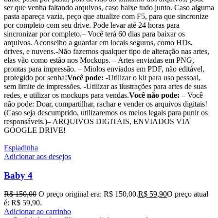
ser que venha faltando arquivos, caso baixe tudo junto. Caso alguma
pasta apareça vazia, peço que atualize com F5, para que sincronize
por completo com seu drive. Pode levar até 24 horas para
sincronizar por completo.– Você terá 60 dias para baixar os
arquivos. Aconselho a guardar em locais seguros, como HDs,
drives, e nuvens.-Não fazemos qualquer tipo de alteração nas artes,
elas vão como estão nos Mockups. – Artes enviadas em PNG,
prontas para impressão. – Miolos enviados em PDF, não editável,
protegido por senha!
Você pode:
-Utilizar o kit para uso pessoal,
sem limite de impressões. -Utilizar as ilustrações para artes de suas
redes, e utilizar os mockups para vendas.
Você não pode:
– Você
não pode: Doar, compartilhar, rachar e vender os arquivos digitais!
(Caso seja descumprido, utilizaremos os meios legais para punir os
responsáveis.)– ARQUIVOS DIGITAIS, ENVIADOS VIA
GOOGLE DRIVE!
Espiadinha
Adicionar aos desejos
Baby 4
R$
150,00
O preço original era: R$ 150,00.
R$
59,90
O preço atual
é: R$ 59,90.
Adicionar ao carrinho