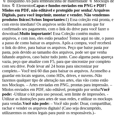
🔖 Bloquinho A6 para lembrancinha de maternidade 🔖 Mockups de
fotos 🔖 Elementos
Capas e fundos enviados em PNG e PDF!
Miolos em PDF, não editável e protegido por senha! Arquivos
Digitais, para você imprimir, montar e vender. Não vendemos
produtos físicos!
Avisos Importantes:
1) Essa coleção está pronta, e
com envio imediato! Os arquivos serão liberados assim que for
confirmado seu pagamento, com o link do drive para você fazer o
download.
Muito importante!
Essa Coleção contém muitos
arquivos, e com isso, eles estão pesados! Temos aqui no site, o passo
a passo de como baixar os arquivos. Após a compra, você receberá
o link do drive, para baixar os arquivos. Peço que baixe pasta por
pasta, pois devido ao tamanho dos arquivos, pode ser que venha
faltando arquivos, caso baixe tudo junto. Caso alguma pasta apareça
vazia, peço que atualize com F5, para que sincronize por completo
com seu drive. Pode levar até 24 horas para sincronizar por
completo.– Você terá 60 dias para baixar os arquivos. Aconselho a
guardar em locais seguros, como HDs, drives, e nuvens.-Não
fazemos qualquer tipo de alteração nas artes, elas vão como estão
nos Mockups. – Artes enviadas em PNG, prontas para impressão. –
Miolos enviados em PDF, não editável, protegido por senha!
Você
pode:
-Utilizar o kit para uso pessoal, sem limite de impressões. -
Utilizar as ilustrações para artes de suas redes, e utilizar os mockups
para vendas.
Você não pode:
– Você não pode: Doar, compartilhar,
rachar e vender os arquivos digitais! (Caso seja descumprido,
utilizaremos os meios legais para punir os responsáveis.)–