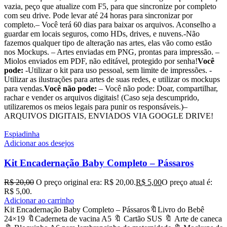
vazia, peço que atualize com F5, para que sincronize por completo
com seu drive. Pode levar até 24 horas para sincronizar por
completo.– Você terá 60 dias para baixar os arquivos. Aconselho a
guardar em locais seguros, como HDs, drives, e nuvens.-Não
fazemos qualquer tipo de alteração nas artes, elas vão como estão
nos Mockups. – Artes enviadas em PNG, prontas para impressão. –
Miolos enviados em PDF, não editável, protegido por senha!
Você
pode:
-Utilizar o kit para uso pessoal, sem limite de impressões. -
Utilizar as ilustrações para artes de suas redes, e utilizar os mockups
para vendas.
Você não pode:
– Você não pode: Doar, compartilhar,
rachar e vender os arquivos digitais! (Caso seja descumprido,
utilizaremos os meios legais para punir os responsáveis.)–
ARQUIVOS DIGITAIS, ENVIADOS VIA GOOGLE DRIVE!
Espiadinha
Adicionar aos desejos
Kit Encadernação Baby Completo – Pássaros
R$
20,00
O preço original era: R$ 20,00.
R$
5,00
O preço atual é:
R$ 5,00.
Adicionar ao carrinho
Kit Encadernação Baby Completo – Pássaros🔖Livro do Bebê
24×19 🔖Caderneta de vacina A5 🔖 Cartão SUS 🔖 Arte de caneca