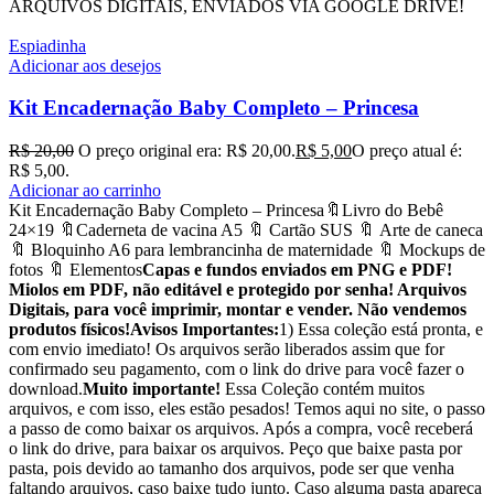
ARQUIVOS DIGITAIS, ENVIADOS VIA GOOGLE DRIVE!
Espiadinha
Adicionar aos desejos
Kit Encadernação Baby Completo – Princesa
R$
20,00
O preço original era: R$ 20,00.
R$
5,00
O preço atual é:
R$ 5,00.
Adicionar ao carrinho
Kit Encadernação Baby Completo – Princesa🔖Livro do Bebê
24×19 🔖Caderneta de vacina A5 🔖 Cartão SUS 🔖 Arte de caneca
🔖 Bloquinho A6 para lembrancinha de maternidade 🔖 Mockups de
fotos 🔖 Elementos
Capas e fundos enviados em PNG e PDF!
Miolos em PDF, não editável e protegido por senha! Arquivos
Digitais, para você imprimir, montar e vender. Não vendemos
produtos físicos!
Avisos Importantes:
1) Essa coleção está pronta, e
com envio imediato! Os arquivos serão liberados assim que for
confirmado seu pagamento, com o link do drive para você fazer o
download.
Muito importante!
Essa Coleção contém muitos
arquivos, e com isso, eles estão pesados! Temos aqui no site, o passo
a passo de como baixar os arquivos. Após a compra, você receberá
o link do drive, para baixar os arquivos. Peço que baixe pasta por
pasta, pois devido ao tamanho dos arquivos, pode ser que venha
faltando arquivos, caso baixe tudo junto. Caso alguma pasta apareça