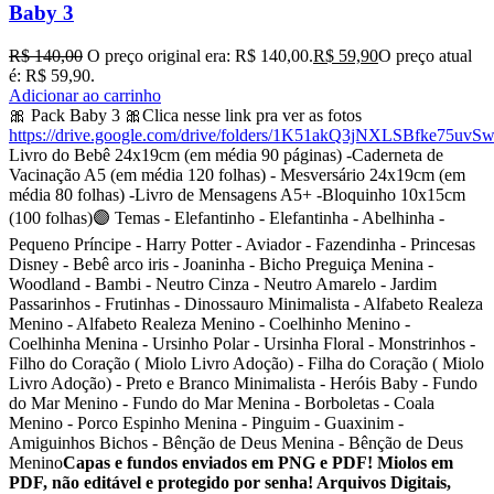
Baby 3
R$
140,00
O preço original era: R$ 140,00.
R$
59,90
O preço atual
é: R$ 59,90.
Adicionar ao carrinho
🎀 Pack Baby 3 🎀Clica nesse link pra ver as fotos
https://drive.google.com/drive/folders/1K51akQ3jNXLSBfke75uv
Livro do Bebê 24x19cm (em média 90 páginas) -Caderneta de
Vacinação A5 (em média 120 folhas) - Mesversário 24x19cm (em
média 80 folhas) -Livro de Mensagens A5+ -Bloquinho 10x15cm
(100 folhas)🟣 Temas - Elefantinho - Elefantinha - Abelhinha -
Pequeno Príncipe - Harry Potter - Aviador - Fazendinha - Princesas
Disney - Bebê arco iris - Joaninha - Bicho Preguiça Menina -
Woodland - Bambi - Neutro Cinza - Neutro Amarelo - Jardim
Passarinhos - Frutinhas - Dinossauro Minimalista - Alfabeto Realeza
Menino - Alfabeto Realeza Menino - Coelhinho Menino -
Coelhinha Menina - Ursinho Polar - Ursinha Floral - Monstrinhos -
Filho do Coração ( Miolo Livro Adoção) - Filha do Coração ( Miolo
Livro Adoção) - Preto e Branco Minimalista - Heróis Baby - Fundo
do Mar Menino - Fundo do Mar Menina - Borboletas - Coala
Menino - Porco Espinho Menina - Pinguim - Guaxinim -
Amiguinhos Bichos - Bênção de Deus Menina - Bênção de Deus
Menino
Capas e fundos enviados em PNG e PDF! Miolos em
PDF, não editável e protegido por senha! Arquivos Digitais,