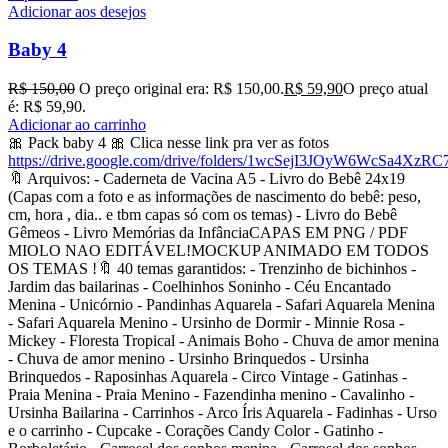
Adicionar aos desejos
Baby 4
R$
150,00
O preço original era: R$ 150,00.
R$
59,90
O preço atual
é: R$ 59,90.
Adicionar ao carrinho
🎀 Pack baby 4 🎀 Clica nesse link pra ver as fotos
https://drive.google.com/drive/folders/1wcSejI3JOyW6WcSa4XzR
🔖 Arquivos: - Caderneta de Vacina A5 - Livro do Bebê 24x19
(Capas com a foto e as informações de nascimento do bebê: peso,
cm, hora , dia.. e tbm capas só com os temas) - Livro do Bebê
Gêmeos - Livro Memórias da InfânciaCAPAS EM PNG / PDF
MIOLO NAO EDITÁVEL!MOCKUP ANIMADO EM TODOS
OS TEMAS !🔖 40 temas garantidos: - Trenzinho de bichinhos -
Jardim das bailarinas - Coelhinhos Soninho - Céu Encantado
Menina - Unicórnio - Pandinhas Aquarela - Safari Aquarela Menina
- Safari Aquarela Menino - Ursinho de Dormir - Minnie Rosa -
Mickey - Floresta Tropical - Animais Boho - Chuva de amor menina
- Chuva de amor menino - Ursinho Brinquedos - Ursinha
Brinquedos - Raposinhas Aquarela - Circo Vintage - Gatinhas -
Praia Menina - Praia Menino - Fazendinha menino - Cavalinho -
Ursinha Bailarina - Carrinhos - Arco Íris Aquarela - Fadinhas - Urso
e o carrinho - Cupcake - Corações Candy Color - Gatinho -