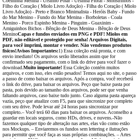
Coelhinha Menina - Ursinho Polar - Ursinha Floral - Monstrinhos -
Filho do Coração ( Miolo Livro Adoção) - Filha do Coração ( Miolo
Livro Adoção) - Preto e Branco Minimalista - Heróis Baby - Fundo
do Mar Menino - Fundo do Mar Menina - Borboletas - Coala
Menino - Porco Espinho Menina - Pinguim - Guaxinim -
Amiguinhos Bichos - Bênção de Deus Menina - Bênção de Deus
Menino
Capas e fundos enviados em PNG e PDF! Miolos em
PDF, não editável e protegido por senha! Arquivos Digitais,
para você imprimi, montar e vender. Não vendemos produtos
físicos!
Avisos Importantes:
1) Essa coleção está pronta, e com
envio imediato! Os arquivos serão liberados assim que for
confirmado seu pagamento, com o link do drive para você fazer o
download.
Muito importante!
Essa Coleção contém muitos
arquivos, e com isso, eles estão pesados! Temos aqui no site, o passo
a passo de como baixar os arquivos. Após a compra, você receberá
o link do drive, para baixar os arquivos. Peço que baixe pasta por
pasta, pois devido ao tamanho dos arquivos, pode ser que venha
faltando arquivos, caso baixe tudo junto. Caso alguma pasta apareça
vazia, peço que atualize com F5, para que sincronize por completo
com seu drive. Pode levar até 24 horas para sincronizar por
completo.– Você terá 60 dias para baixar os arquivos. Aconselho a
guardar em locais seguros, como HDs, drives, e nuvens.-Não
fazemos qualquer tipo de alteração nas artes, elas vão como estão
nos Mockups. – Enviaremos os fundos sem lettering e ilutrações
para permitir que você faça as suas próprias combinações. – Artes