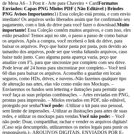
de Mesa A6 - 3 Post it - Arte para Chaveiro + Card
Formatos
Enviados:
Capas PNG
Miolos PDF ( Não Editável )
Brindes
PNG
Avisos Importantes:
1) Essa coleção está pronta, e com envio
imediato! Os arquivos serão liberados assim que for confirmado seu
pagamento, com o link do drive para você fazer o download.
Muito
importante!
Essa Coleção contém muitos arquivos, e com isso, eles
estão pesados! Temos aqui no site, o passo a passo de como baixar
os arquivos. Após a compra, você receberá o link do drive, para
baixar os arquivos. Peço que baixe pasta por pasta, pois devido ao
tamanho dos arquivos, pode ser que venha faltando arquivos, caso
baixe tudo junto. Caso alguma pasta apareça vazia, peço que
atualize com F5, para que sincronize por completo com seu drive.
Pode levar até 24 horas para sincronizar por completo.– Você terá
60 dias para baixar os arquivos. Aconselho a guardar em locais
seguros, como HDs, drives, e nuvens.-Não fazemos qualquer tipo
de alteração nas artes, elas vão como estão nos Mockups. –
Enviaremos os fundos sem lettering e ilutrações para permitir que
você faça as suas próprias combinações. – Artes enviadas em PNG,
prontas para impressão. – Miolos enviados em PDF, não editável,
protegido por senha!
Você pode:
-Utilizar o kit para uso pessoal,
sem limite de impressões. -Utilizar as ilustrações para artes de suas
redes, e utilizar os mockups para vendas.
Você não pode:
– Você
não pode: Doar, compartilhar, rachar e vender os arquivos digitais!
(Caso seja descumprido, utilizaremos os meios legais para punir os
responsáveis.)– ARQUIVOS DIGITAIS, ENVIADOS POR E-