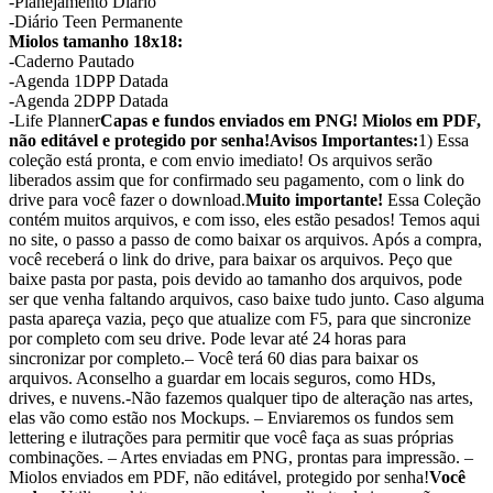
-Planejamento Diário
-Diário Teen Permanente
Miolos tamanho 18x18:
-Caderno Pautado
-Agenda 1DPP Datada
-Agenda 2DPP Datada
-Life Planner
Capas e fundos enviados em PNG! Miolos em PDF,
não editável e protegido por senha!
Avisos Importantes:
1) Essa
coleção está pronta, e com envio imediato! Os arquivos serão
liberados assim que for confirmado seu pagamento, com o link do
drive para você fazer o download.
Muito importante!
Essa Coleção
contém muitos arquivos, e com isso, eles estão pesados! Temos aqui
no site, o passo a passo de como baixar os arquivos. Após a compra,
você receberá o link do drive, para baixar os arquivos. Peço que
baixe pasta por pasta, pois devido ao tamanho dos arquivos, pode
ser que venha faltando arquivos, caso baixe tudo junto. Caso alguma
pasta apareça vazia, peço que atualize com F5, para que sincronize
por completo com seu drive. Pode levar até 24 horas para
sincronizar por completo.– Você terá 60 dias para baixar os
arquivos. Aconselho a guardar em locais seguros, como HDs,
drives, e nuvens.-Não fazemos qualquer tipo de alteração nas artes,
elas vão como estão nos Mockups. – Enviaremos os fundos sem
lettering e ilutrações para permitir que você faça as suas próprias
combinações. – Artes enviadas em PNG, prontas para impressão. –
Miolos enviados em PDF, não editável, protegido por senha!
Você