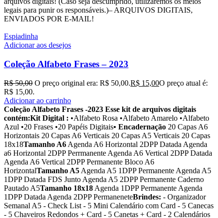
arquivos digitais! (Caso seja descumprido, utilizaremos os meios
legais para punir os responsáveis.)– ARQUIVOS DIGITAIS,
ENVIADOS POR E-MAIL!
Espiadinha
Adicionar aos desejos
Coleção Alfabeto Frases – 2023
R$
50,00
O preço original era: R$ 50,00.
R$
15,00
O preço atual é:
R$ 15,00.
Adicionar ao carrinho
Coleção Alfabeto Frases -2023
Esse kit de arquivos digitais
contém:
Kit Digital :
•Alfabeto Rosa •Alfabeto Amarelo •Alfabeto
Azul •20 Frases •20 Papéis Digitais
• Encadernação
20 Capas A6
Horizontais 20 Capas A6 Verticais 20 Capas A5 Verticais 20 Capas
18x18
Tamanho A6
Agenda A6 Horizontal 2DPP Datada Agenda
a6 Horizontal 2DPP Perrmanente Agenda A6 Vertical 2DPP Datada
Agenda A6 Vertical 2DPP Permanente Bloco A6
Horizontal
Tamanho A5
Agenda A5 1DPP Permanente Agenda A5
1DPP Datada FDS Junto Agenda A5 2DPP Permanente Caderno
Pautado A5
Tamanho 18x18
Agenda 1DPP Permanente Agenda
1DPP Datada Agenda 2DPP Permanenete
Brindes:
- Organizador
Semanal A5 - Check List - 5 Mini Calendário com Card - 5 Canecas
- 5 Chaveiros Redondos + Card - 5 Canetas + Card - 2 Calendários