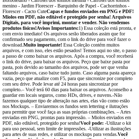
Borboletário - Carrosel dos sonhos menina - Carrosel dos sonhos
menino - Jardim Florescer - Barquinho de Papel - Cachorrinhos -
Florescer - Cacto Cute
Capas e fundos enviados em PNG e PDF!
Miolos em PDF, não editável e protegido por senha! Arquivos
Digitais, para você imprimi, montar e vender. Não vendemos
produtos físicos!
Avisos Importantes:
1) Essa coleção está pronta, e
com envio imediato! Os arquivos serão liberados assim que for
confirmado seu pagamento, com o link do drive para você fazer o
download.
Muito importante!
Essa Coleção contém muitos
arquivos, e com isso, eles estão pesados! Temos aqui no site, o passo
a passo de como baixar os arquivos. Após a compra, você receberá
o link do drive, para baixar os arquivos. Peço que baixe pasta por
pasta, pois devido ao tamanho dos arquivos, pode ser que venha
faltando arquivos, caso baixe tudo junto. Caso alguma pasta apareça
vazia, peço que atualize com F5, para que sincronize por completo
com seu drive. Pode levar até 24 horas para sincronizar por
completo.– Você terá 60 dias para baixar os arquivos. Aconselho a
guardar em locais seguros, como HDs, drives, e nuvens.-Não
fazemos qualquer tipo de alteração nas artes, elas vão como estão
nos Mockups. – Enviaremos os fundos sem lettering e ilutrações
para permitir que você faça as suas próprias combinações. – Artes
enviadas em PNG, prontas para impressão. – Miolos enviados em
PDF, não editável, protegido por senha!
Você pode:
-Utilizar o kit
para uso pessoal, sem limite de impressões. -Utilizar as ilustrações
para artes de suas redes, e utilizar os mockups para vendas.
Você