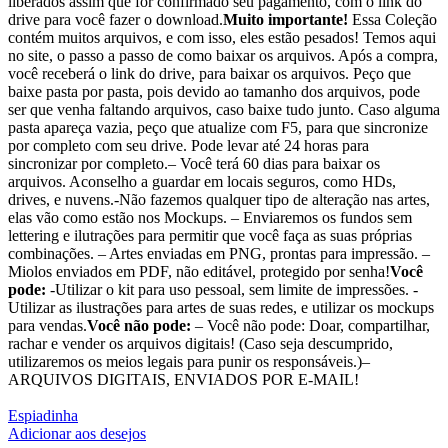
liberados assim que for confirmado seu pagamento, com o link do
drive para você fazer o download.
Muito importante!
Essa Coleção
contém muitos arquivos, e com isso, eles estão pesados! Temos aqui
no site, o passo a passo de como baixar os arquivos. Após a compra,
você receberá o link do drive, para baixar os arquivos. Peço que
baixe pasta por pasta, pois devido ao tamanho dos arquivos, pode
ser que venha faltando arquivos, caso baixe tudo junto. Caso alguma
pasta apareça vazia, peço que atualize com F5, para que sincronize
por completo com seu drive. Pode levar até 24 horas para
sincronizar por completo.– Você terá 60 dias para baixar os
arquivos. Aconselho a guardar em locais seguros, como HDs,
drives, e nuvens.-Não fazemos qualquer tipo de alteração nas artes,
elas vão como estão nos Mockups. – Enviaremos os fundos sem
lettering e ilutrações para permitir que você faça as suas próprias
combinações. – Artes enviadas em PNG, prontas para impressão. –
Miolos enviados em PDF, não editável, protegido por senha!
Você
pode:
-Utilizar o kit para uso pessoal, sem limite de impressões. -
Utilizar as ilustrações para artes de suas redes, e utilizar os mockups
para vendas.
Você não pode:
– Você não pode: Doar, compartilhar,
rachar e vender os arquivos digitais! (Caso seja descumprido,
utilizaremos os meios legais para punir os responsáveis.)–
ARQUIVOS DIGITAIS, ENVIADOS POR E-MAIL!
Espiadinha
Adicionar aos desejos