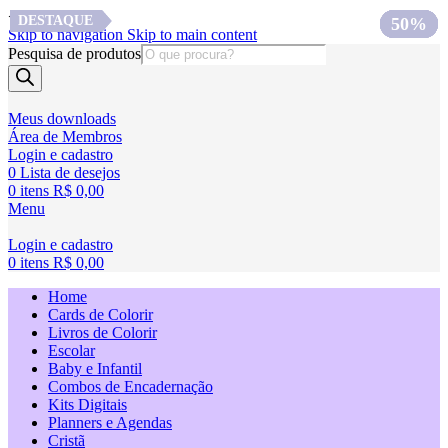
<
DESTAQUE
DESTAQUE
50%
60%
57%
75%
64%
67%
70%
50%
Skip to navigation
Skip to main content
Pesquisa de produtos
Meus downloads
Área de Membros
Login e cadastro
0
Lista de desejos
0
itens
R$
0,00
Menu
Login e cadastro
0
itens
R$
0,00
Home
Cards de Colorir
Livros de Colorir
Escolar
Baby e Infantil
Combos de Encadernação
Kits Digitais
Planners e Agendas
Cristã