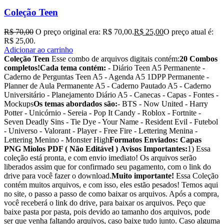
Coleção Teen
R$
70,00
O preço original era: R$ 70,00.
R$
25,00
O preço atual é:
R$ 25,00.
Adicionar ao carrinho
Coleção Teen
Esse combo de arquivos digitais contém:
20 Combos
completos!
Cada tema contém:
- Diário Teen A5 Permanente -
Caderno de Perguntas Teen A5 - Agenda A5 1DPP Permanente -
Planner de Aula Permanente A5 - Caderno Pautado A5 - Caderno
Universitário - Planejamento Diário A5 - Canecas - Capas - Fontes -
Mockups
Os temas abordados são:
- BTS - Now United - Harry
Potter - Unicórnio - Sereia - Pop It Candy - Roblox - Fortnite -
Seven Deadly Sins - Tie Dye - Your Name - Resident Evil - Futebol
- Universo - Valorant - Player - Free Fire - Lettering Menina -
Lettering Menino - Monster High
Formatos Enviados:
Capas
PNG
Miolos PDF ( Não Editável )
Avisos Importantes:
1) Essa
coleção está pronta, e com envio imediato! Os arquivos serão
liberados assim que for confirmado seu pagamento, com o link do
drive para você fazer o download.
Muito importante!
Essa Coleção
contém muitos arquivos, e com isso, eles estão pesados! Temos aqui
no site, o passo a passo de como baixar os arquivos. Após a compra,
você receberá o link do drive, para baixar os arquivos. Peço que
baixe pasta por pasta, pois devido ao tamanho dos arquivos, pode
ser que venha faltando arquivos, caso baixe tudo junto. Caso alguma