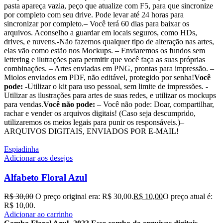
pasta apareça vazia, peço que atualize com F5, para que sincronize
por completo com seu drive. Pode levar até 24 horas para
sincronizar por completo.– Você terá 60 dias para baixar os
arquivos. Aconselho a guardar em locais seguros, como HDs,
drives, e nuvens.-Não fazemos qualquer tipo de alteração nas artes,
elas vão como estão nos Mockups. – Enviaremos os fundos sem
lettering e ilutrações para permitir que você faça as suas próprias
combinações. – Artes enviadas em PNG, prontas para impressão. –
Miolos enviados em PDF, não editável, protegido por senha!
Você
pode:
-Utilizar o kit para uso pessoal, sem limite de impressões. -
Utilizar as ilustrações para artes de suas redes, e utilizar os mockups
para vendas.
Você não pode:
– Você não pode: Doar, compartilhar,
rachar e vender os arquivos digitais! (Caso seja descumprido,
utilizaremos os meios legais para punir os responsáveis.)–
ARQUIVOS DIGITAIS, ENVIADOS POR E-MAIL!
Espiadinha
Adicionar aos desejos
Alfabeto Floral Azul
R$
30,00
O preço original era: R$ 30,00.
R$
10,00
O preço atual é:
R$ 10,00.
Adicionar ao carrinho