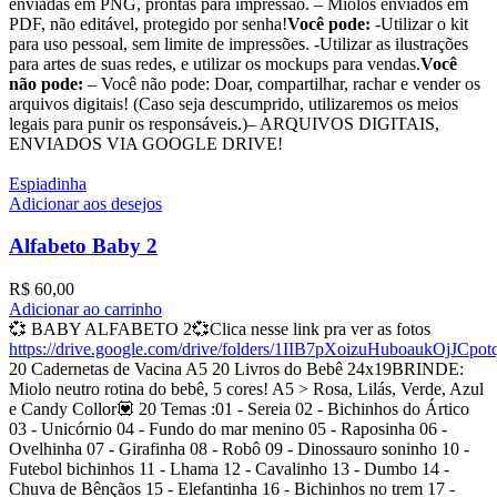
enviadas em PNG, prontas para impressão. – Miolos enviados em
PDF, não editável, protegido por senha!
Você pode:
-Utilizar o kit
para uso pessoal, sem limite de impressões. -Utilizar as ilustrações
para artes de suas redes, e utilizar os mockups para vendas.
Você
não pode:
– Você não pode: Doar, compartilhar, rachar e vender os
arquivos digitais! (Caso seja descumprido, utilizaremos os meios
legais para punir os responsáveis.)– ARQUIVOS DIGITAIS,
ENVIADOS VIA GOOGLE DRIVE!
Espiadinha
Adicionar aos desejos
Alfabeto Baby 2
R$
60,00
Adicionar ao carrinho
💞 BABY ALFABETO 2💞Clica nesse link pra ver as fotos
https://drive.google.com/drive/folders/1IIB7pXoizuHuboaukOjJCpo
20 Cadernetas de Vacina A5 20 Livros do Bebê 24x19BRINDE:
Miolo neutro rotina do bebê, 5 cores! A5 > Rosa, Lilás, Verde, Azul
e Candy Collor💟 20 Temas :01 - Sereia 02 - Bichinhos do Ártico
03 - Unicórnio 04 - Fundo do mar menino 05 - Raposinha 06 -
Ovelhinha 07 - Girafinha 08 - Robô 09 - Dinossauro soninho 10 -
Futebol bichinhos 11 - Lhama 12 - Cavalinho 13 - Dumbo 14 -
Chuva de Bênçãos 15 - Elefantinha 16 - Bichinhos no trem 17 -