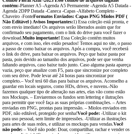
Combo Floral Azul -2023
Esse combo de arquivos digitais
contém:
-Planner A5 -Agenda A5 Permanente -Agenda A5 Datada -
Agenda 2DPP Datada -Caneca -Capas -Alfabeto Completo -
Chaveiro -Fonte
Formatos Enviados:
Capas PNG
Miolos PDF (
Não Editável )
Avisos Importantes:
1) Essa coleção está pronta, e
com envio imediato! Os arquivos serão liberados assim que for
confirmado seu pagamento, com o link do drive para você fazer o
download.
Muito importante!
Essa Coleção contém muitos
arquivos, e com isso, eles estão pesados! Temos aqui no site, o passo
a passo de como baixar os arquivos. Após a compra, você receberá
o link do drive, para baixar os arquivos. Peço que baixe pasta por
pasta, pois devido ao tamanho dos arquivos, pode ser que venha
faltando arquivos, caso baixe tudo junto. Caso alguma pasta apareça
vazia, peço que atualize com F5, para que sincronize por completo
com seu drive. Pode levar até 24 horas para sincronizar por
completo.– Você terá 60 dias para baixar os arquivos. Aconselho a
guardar em locais seguros, como HDs, drives, e nuvens.-Não
fazemos qualquer tipo de alteração nas artes, elas vão como estão
nos Mockups. – Enviaremos os fundos sem lettering e ilutrações
para permitir que você faça as suas próprias combinações. – Artes
enviadas em PNG, prontas para impressão. – Miolos enviados em
PDF, não editável, protegido por senha!
Você pode:
-Utilizar o kit
para uso pessoal, sem limite de impressões. -Utilizar as ilustrações
para artes de suas redes, e utilizar os mockups para vendas.
Você
não pode:
– Você não pode: Doar, compartilhar, rachar e vender os