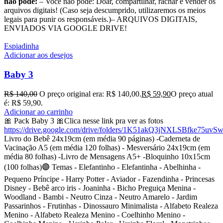
não pode:
– Você não pode: Doar, compartilhar, rachar e vender os
arquivos digitais! (Caso seja descumprido, utilizaremos os meios
legais para punir os responsáveis.)– ARQUIVOS DIGITAIS,
ENVIADOS VIA GOOGLE DRIVE!
Espiadinha
Adicionar aos desejos
Baby 3
R$
140,00
O preço original era: R$ 140,00.
R$
59,90
O preço atual
é: R$ 59,90.
Adicionar ao carrinho
🎀 Pack Baby 3 🎀Clica nesse link pra ver as fotos
https://drive.google.com/drive/folders/1K51akQ3jNXLSBfke75uv
Livro do Bebê 24x19cm (em média 90 páginas) -Caderneta de
Vacinação A5 (em média 120 folhas) - Mesversário 24x19cm (em
média 80 folhas) -Livro de Mensagens A5+ -Bloquinho 10x15cm
(100 folhas)🟣 Temas - Elefantinho - Elefantinha - Abelhinha -
Pequeno Príncipe - Harry Potter - Aviador - Fazendinha - Princesas
Disney - Bebê arco iris - Joaninha - Bicho Preguiça Menina -
Woodland - Bambi - Neutro Cinza - Neutro Amarelo - Jardim
Passarinhos - Frutinhas - Dinossauro Minimalista - Alfabeto Realeza
Menino - Alfabeto Realeza Menino - Coelhinho Menino -