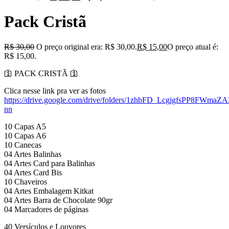
Pack Cristã
R$
30,00
O preço original era: R$ 30,00.
R$
15,00
O preço atual é:
R$ 15,00.
🛐 PACK CRISTÃ 🛐
Clica nesse link pra ver as fotos
https://drive.google.com/drive/folders/1zhbFD_LcgjgfsPP8FWmaZ
nn
10 Capas A5
10 Capas A6
10 Canecas
04 Artes Balinhas
04 Artes Card para Balinhas
04 Artes Card Bis
10 Chaveiros
04 Artes Embalagem Kitkat
04 Artes Barra de Chocolate 90gr
04 Marcadores de páginas
40 Versículos e Louvores