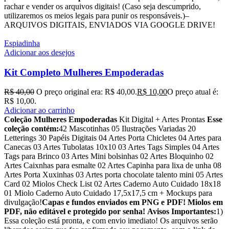
rachar e vender os arquivos digitais! (Caso seja descumprido,
utilizaremos os meios legais para punir os responsáveis.)–
ARQUIVOS DIGITAIS, ENVIADOS VIA GOOGLE DRIVE!
Espiadinha
Adicionar aos desejos
Kit Completo Mulheres Empoderadas
R$
40,00
O preço original era: R$ 40,00.
R$
10,00
O preço atual é:
R$ 10,00.
Adicionar ao carrinho
Coleção Mulheres Empoderadas
Kit Digital + Artes Prontas
Esse
coleção contém:
42 Mascotinhas
05 Ilustrações Variadas
20
Letterings
30 Papéis Digitais
04 Artes Porta Chicletes
04 Artes para
Canecas
03 Artes Tubolatas 10x10
03 Artes Tags Simples
04 Artes
Tags para Brinco
03 Artes Mini bolsinhas
02 Artes Bloquinho
02
Artes Caixnhas para esmalte
02 Artes Capinha para lixa de unha
08
Artes Porta Xuxinhas
03 Artes porta chocolate talento mini
05 Artes
Card
02 Miolos Check List
02 Artes Caderno Auto Cuidado 18x18
01 Miolo Caderno Auto Cuidado 17,5x17,5 cm
+ Mockups para
divulgação!
Capas e fundos enviados em PNG e PDF! Miolos em
PDF, não editável e protegido por senha!
Avisos Importantes:
1)
Essa coleção está pronta, e com envio imediato! Os arquivos serão