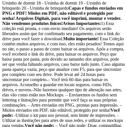
Ursinho de dormir 18 - Ursinha de dormir 19 - Ursinho de
brinquedo 20 - Ursinha de brinquedo
Capas e fundos enviados em
PNG e PDF! Miolos em PDF, não editável e protegido por
senha! Arquivos Digitais, para você imprimi, montar e vender.
Não vendemos produtos físicos!
Avisos Importantes:
1) Essa
coleção está pronta, e com envio imediato! Os arquivos serão
liberados assim que for confirmado seu pagamento, com o link do
drive para você fazer o download.
Muito importante!
Essa Coleção
contém muitos arquivos, e com isso, eles estão pesados! Temos aqui
no site, o passo a passo de como baixar os arquivos. Após a compra,
você receberá o link do drive, para baixar os arquivos. Peço que
baixe pasta por pasta, pois devido ao tamanho dos arquivos, pode
ser que venha faltando arquivos, caso baixe tudo junto. Caso alguma
pasta apareça vazia, peço que atualize com F5, para que sincronize
por completo com seu drive. Pode levar até 24 horas para
sincronizar por completo.– Você terá 60 dias para baixar os
arquivos. Aconselho a guardar em locais seguros, como HDs,
drives, e nuvens.-Não fazemos qualquer tipo de alteração nas artes,
elas vão como estão nos Mockups. – Enviaremos os fundos sem
lettering e ilutrações para permitir que você faça as suas próprias
combinações. – Artes enviadas em PNG, prontas para impressão. –
Miolos enviados em PDF, não editável, protegido por senha!
Você
pode:
-Utilizar o kit para uso pessoal, sem limite de impressões. -
Utilizar as ilustrações para artes de suas redes, e utilizar os mockups
para vendas.
Você não pode:
– Você não pode: Doar, compartilhar,