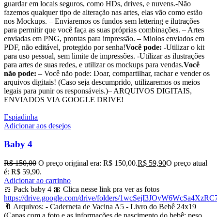
guardar em locais seguros, como HDs, drives, e nuvens.-Não
fazemos qualquer tipo de alteração nas artes, elas vão como estão
nos Mockups. – Enviaremos os fundos sem lettering e ilutrações
para permitir que você faça as suas próprias combinações. – Artes
enviadas em PNG, prontas para impressão. – Miolos enviados em
PDF, não editável, protegido por senha!
Você pode:
-Utilizar o kit
para uso pessoal, sem limite de impressões. -Utilizar as ilustrações
para artes de suas redes, e utilizar os mockups para vendas.
Você
não pode:
– Você não pode: Doar, compartilhar, rachar e vender os
arquivos digitais! (Caso seja descumprido, utilizaremos os meios
legais para punir os responsáveis.)– ARQUIVOS DIGITAIS,
ENVIADOS VIA GOOGLE DRIVE!
Espiadinha
Adicionar aos desejos
Baby 4
R$
150,00
O preço original era: R$ 150,00.
R$
59,90
O preço atual
é: R$ 59,90.
Adicionar ao carrinho
🎀 Pack baby 4 🎀 Clica nesse link pra ver as fotos
https://drive.google.com/drive/folders/1wcSejI3JOyW6WcSa4XzR
🔖 Arquivos: - Caderneta de Vacina A5 - Livro do Bebê 24x19
(Capas com a foto e as informações de nascimento do bebê: peso,