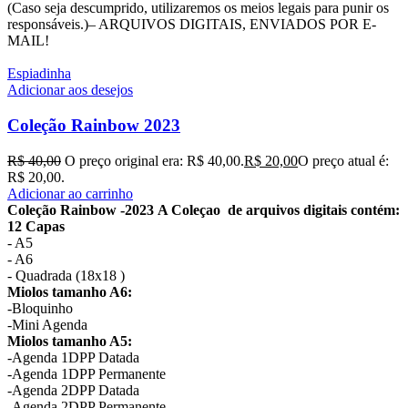
(Caso seja descumprido, utilizaremos os meios legais para punir os
responsáveis.)– ARQUIVOS DIGITAIS, ENVIADOS POR E-
MAIL!
Espiadinha
Adicionar aos desejos
Coleção Rainbow 2023
R$
40,00
O preço original era: R$ 40,00.
R$
20,00
O preço atual é:
R$ 20,00.
Adicionar ao carrinho
Coleção Rainbow -2023
A Coleçao de arquivos digitais contém:
12 Capas
- A5
- A6
- Quadrada (18x18 )
Miolos tamanho A6:
-Bloquinho
-Mini Agenda
Miolos tamanho A5:
-Agenda 1DPP Datada
-Agenda 1DPP Permanente
-Agenda 2DPP Datada
-Agenda 2DPP Permanente