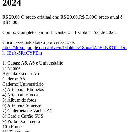
2024
R$
20,00
O preço original era: R$ 20,00.
R$
5,00
O preço atual é:
R$ 5,00.
Combo Completo Jardim Encantado – Escolar + Saúde 2024
Clica nesse link abaixo pra ver as fotos:
https://drive.google.com/drive/u/1/folders/18nua6A5EkNROL_Dt-
h_IBrA-5RcCYPEm
1) Capas: A5, A6 e Universitário
2) Miolos:
Agenda Escolar A5
Caderno A5
Caderno Universitário
3) Arte para Etiquetas
4) Arte para caneca
5) Álbum de fotos
6) Arte para Squeeze
7) Caderneta de Vacina A5
8) Card e Cartão SUS
9) Porta Documento
10 ) Fonte
11) Elementos