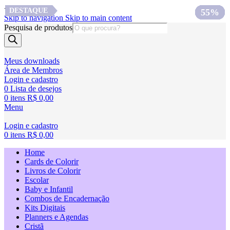
<
DESTAQUE
DESTAQUE
75%
67%
60%
50%
64%
50%
50%
55%
Skip to navigation
Skip to main content
Pesquisa de produtos
Meus downloads
Área de Membros
Login e cadastro
0
Lista de desejos
0
itens
R$
0,00
Menu
Login e cadastro
0
itens
R$
0,00
Home
Cards de Colorir
Livros de Colorir
Escolar
Baby e Infantil
Combos de Encadernação
Kits Digitais
Planners e Agendas
Cristã