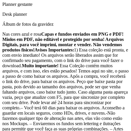
Planner gestante
Desk planner
Álbum de fotos da gravidez
Nas cores azul e rosa
Capas e fundos enviados em PNG e PDF!
Miolos em PDF, não editável e protegido por senha! Arquivos
Digitais, para você imprimi, montar e vender. Não vendemos
produtos físicos!
Avisos Importantes:
1) Essa coleção está pronta, e
com envio imediato! Os arquivos serão liberados assim que for
confirmado seu pagamento, com o link do drive para você fazer o
download.
Muito importante!
Essa Coleção contém muitos
arquivos, e com isso, eles estão pesados! Temos aqui no site, o passo
a passo de como baixar os arquivos. Após a compra, você receberá
o link do drive, para baixar os arquivos. Peço que baixe pasta por
pasta, pois devido ao tamanho dos arquivos, pode ser que venha
faltando arquivos, caso baixe tudo junto. Caso alguma pasta apareça
vazia, peço que atualize com F5, para que sincronize por completo
com seu drive. Pode levar até 24 horas para sincronizar por
completo.– Você terá 60 dias para baixar os arquivos. Aconselho a
guardar em locais seguros, como HDs, drives, e nuvens.-Não
fazemos qualquer tipo de alteração nas artes, elas vão como estão
nos Mockups. – Enviaremos os fundos sem lettering e ilutrações
para permitir que você faça as suas próprias combinações. – Artes