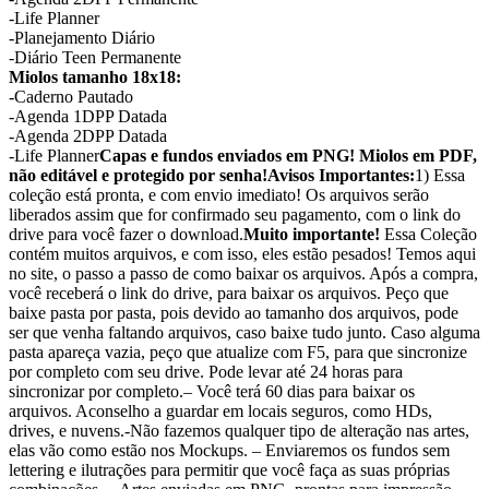
-Life Planner
-Planejamento Diário
-Diário Teen Permanente
Miolos tamanho 18x18:
-Caderno Pautado
-Agenda 1DPP Datada
-Agenda 2DPP Datada
-Life Planner
Capas e fundos enviados em PNG! Miolos em PDF,
não editável e protegido por senha!
Avisos Importantes:
1) Essa
coleção está pronta, e com envio imediato! Os arquivos serão
liberados assim que for confirmado seu pagamento, com o link do
drive para você fazer o download.
Muito importante!
Essa Coleção
contém muitos arquivos, e com isso, eles estão pesados! Temos aqui
no site, o passo a passo de como baixar os arquivos. Após a compra,
você receberá o link do drive, para baixar os arquivos. Peço que
baixe pasta por pasta, pois devido ao tamanho dos arquivos, pode
ser que venha faltando arquivos, caso baixe tudo junto. Caso alguma
pasta apareça vazia, peço que atualize com F5, para que sincronize
por completo com seu drive. Pode levar até 24 horas para
sincronizar por completo.– Você terá 60 dias para baixar os
arquivos. Aconselho a guardar em locais seguros, como HDs,
drives, e nuvens.-Não fazemos qualquer tipo de alteração nas artes,
elas vão como estão nos Mockups. – Enviaremos os fundos sem
lettering e ilutrações para permitir que você faça as suas próprias