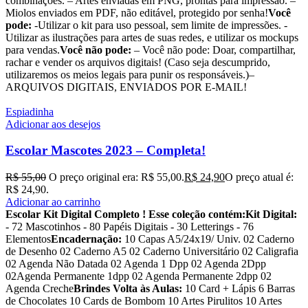
combinações. – Artes enviadas em PNG, prontas para impressão. –
Miolos enviados em PDF, não editável, protegido por senha!
Você
pode:
-Utilizar o kit para uso pessoal, sem limite de impressões. -
Utilizar as ilustrações para artes de suas redes, e utilizar os mockups
para vendas.
Você não pode:
– Você não pode: Doar, compartilhar,
rachar e vender os arquivos digitais! (Caso seja descumprido,
utilizaremos os meios legais para punir os responsáveis.)–
ARQUIVOS DIGITAIS, ENVIADOS POR E-MAIL!
Espiadinha
Adicionar aos desejos
Escolar Mascotes 2023 – Completa!
R$
55,00
O preço original era: R$ 55,00.
R$
24,90
O preço atual é:
R$ 24,90.
Adicionar ao carrinho
Escolar Kit Digital Completo !
Esse coleção contém:
Kit Digital:
- 72 Mascotinhos - 80 Papéis Digitais - 30 Letterings - 76
Elementos
Encadernação:
10 Capas A5/24x19/ Univ. 02 Caderno
de Desenho 02 Caderno A5 02 Caderno Universitário 02 Caligrafia
02 Agenda Não Datada 02 Agenda 1 Dpp 02 Agenda 2Dpp
02Agenda Permanente 1dpp 02 Agenda Permanente 2dpp 02
Agenda Creche
Brindes Volta às Aulas:
10 Card + Lápis 6 Barras
de Chocolates 10 Cards de Bombom 10 Artes Pirulitos 10 Artes