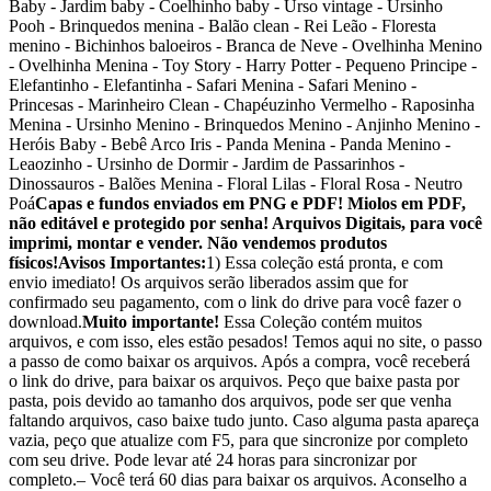
Baby - Jardim baby - Coelhinho baby - Urso vintage - Ursinho
Pooh - Brinquedos menina - Balão clean - Rei Leão - Floresta
menino - Bichinhos baloeiros - Branca de Neve - Ovelhinha Menino
- Ovelhinha Menina - Toy Story - Harry Potter - Pequeno Principe -
Elefantinho - Elefantinha - Safari Menina - Safari Menino -
Princesas - Marinheiro Clean - Chapéuzinho Vermelho - Raposinha
Menina - Ursinho Menino - Brinquedos Menino - Anjinho Menino -
Heróis Baby - Bebê Arco Iris - Panda Menina - Panda Menino -
Leaozinho - Ursinho de Dormir - Jardim de Passarinhos -
Dinossauros - Balões Menina - Floral Lilas - Floral Rosa - Neutro
Poá
Capas e fundos enviados em PNG e PDF! Miolos em PDF,
não editável e protegido por senha! Arquivos Digitais, para você
imprimi, montar e vender. Não vendemos produtos
físicos!
Avisos Importantes:
1) Essa coleção está pronta, e com
envio imediato! Os arquivos serão liberados assim que for
confirmado seu pagamento, com o link do drive para você fazer o
download.
Muito importante!
Essa Coleção contém muitos
arquivos, e com isso, eles estão pesados! Temos aqui no site, o passo
a passo de como baixar os arquivos. Após a compra, você receberá
o link do drive, para baixar os arquivos. Peço que baixe pasta por
pasta, pois devido ao tamanho dos arquivos, pode ser que venha
faltando arquivos, caso baixe tudo junto. Caso alguma pasta apareça
vazia, peço que atualize com F5, para que sincronize por completo
com seu drive. Pode levar até 24 horas para sincronizar por
completo.– Você terá 60 dias para baixar os arquivos. Aconselho a