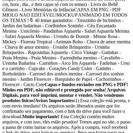
cm, hora , dia.. e tbm capas só com os temas) - Livro do Bebê
Gêmeos - Livro Memórias da InfânciaCAPAS EM PNG / PDF
MIOLO NAO EDITÁVEL!MOCKUP ANIMADO EM TODOS
OS TEMAS !🔖 40 temas garantidos: - Trenzinho de bichinhos -
Jardim das bailarinas - Coelhinhos Soninho - Céu Encantado
Menina - Unicórnio - Pandinhas Aquarela - Safari Aquarela Menina
- Safari Aquarela Menino - Ursinho de Dormir - Minnie Rosa -
Mickey - Floresta Tropical - Animais Boho - Chuva de amor menina
- Chuva de amor menino - Ursinho Brinquedos - Ursinha
Brinquedos - Raposinhas Aquarela - Circo Vintage - Gatinhas -
Praia Menina - Praia Menino - Fazendinha menino - Cavalinho -
Ursinha Bailarina - Carrinhos - Arco Íris Aquarela - Fadinhas - Urso
e o carrinho - Cupcake - Corações Candy Color - Gatinho -
Borboletário - Carrosel dos sonhos menina - Carrosel dos sonhos
menino - Jardim Florescer - Barquinho de Papel - Cachorrinhos -
Florescer - Cacto Cute
Capas e fundos enviados em PNG e PDF!
Miolos em PDF, não editável e protegido por senha! Arquivos
Digitais, para você imprimi, montar e vender. Não vendemos
produtos físicos!
Avisos Importantes:
1) Essa coleção está pronta, e
com envio imediato! Os arquivos serão liberados assim que for
confirmado seu pagamento, com o link do drive para você fazer o
download.
Muito importante!
Essa Coleção contém muitos
arquivos, e com isso, eles estão pesados! Temos aqui no site, o passo
a passo de como baixar os arquivos. Após a compra, você receberá
o link do drive, para baixar os arquivos. Peço que baixe pasta por