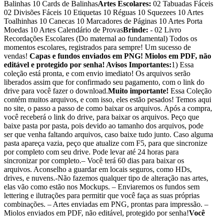
Balinhas 10 Cards de Balinhas
Artes Escolares:
02 Tabuadas Fáceis
02 Divisões Fáceis 10 Etiquetas 10 Réguas 10 Squezees 10 Artes
Toalhinhas 10 Canecas 10 Marcadores de Páginas 10 Artes Porta
Moedas 10 Artes Calendário de Provas
Brinde:
- 02 Livro
Recordações Escolares (Do maternal ao fundamental) Todos os
momentos escolares, registrados para sempre! Um sucesso de
vendas!
Capas e fundos enviados em PNG! Miolos em PDF, não
editável e protegido por senha!
Avisos Importantes:
1) Essa
coleção está pronta, e com envio imediato! Os arquivos serão
liberados assim que for confirmado seu pagamento, com o link do
drive para você fazer o download.
Muito importante!
Essa Coleção
contém muitos arquivos, e com isso, eles estão pesados! Temos aqui
no site, o passo a passo de como baixar os arquivos. Após a compra,
você receberá o link do drive, para baixar os arquivos. Peço que
baixe pasta por pasta, pois devido ao tamanho dos arquivos, pode
ser que venha faltando arquivos, caso baixe tudo junto. Caso alguma
pasta apareça vazia, peço que atualize com F5, para que sincronize
por completo com seu drive. Pode levar até 24 horas para
sincronizar por completo.– Você terá 60 dias para baixar os
arquivos. Aconselho a guardar em locais seguros, como HDs,
drives, e nuvens.-Não fazemos qualquer tipo de alteração nas artes,
elas vão como estão nos Mockups. – Enviaremos os fundos sem
lettering e ilutrações para permitir que você faça as suas próprias
combinações. – Artes enviadas em PNG, prontas para impressão. –
Miolos enviados em PDF, não editável, protegido por senha!
Você