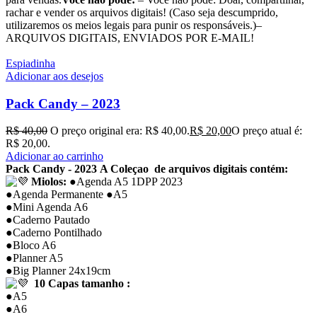
rachar e vender os arquivos digitais! (Caso seja descumprido,
utilizaremos os meios legais para punir os responsáveis.)–
ARQUIVOS DIGITAIS, ENVIADOS POR E-MAIL!
Espiadinha
Adicionar aos desejos
Pack Candy – 2023
R$
40,00
O preço original era: R$ 40,00.
R$
20,00
O preço atual é:
R$ 20,00.
Adicionar ao carrinho
Pack Candy - 2023
A Coleçao de arquivos digitais contém:
Miolos:
●Agenda A5 1DPP 2023
●Agenda Permanente ●A5
●Mini Agenda A6
●Caderno Pautado
●Caderno Pontilhado
●Bloco A6
●Planner A5
●Big Planner 24x19cm
10 Capas tamanho :
●A5
●A6