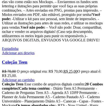
elas vão como estão nos Mockups. – Enviaremos os fundos sem
lettering e ilutrações para permitir que você faça as suas próprias
combinações. – Artes enviadas em PNG, prontas para impressão. –
Miolos enviados em PDF, não editável, protegido por senha!
Você
pode:
-Utilizar o kit para uso pessoal, sem limite de impressões. -
Utilizar as ilustrações para artes de suas redes, e utilizar os mockups
para vendas.
Você não pode:
– Você não pode: Doar, compartilhar,
rachar e vender os arquivos digitais! (Caso seja descumprido,
utilizaremos os meios legais para punir os responsáveis.)–
ARQUIVOS DIGITAIS, ENVIADOS VIA GOOGLE DRIVE!
Espiadinha
Adicionar aos desejos
Coleção Teen
R$
70,00
O preço original era: R$ 70,00.
R$
25,00
O preço atual é:
R$ 25,00.
Adicionar ao carrinho
Coleção Teen
Esse combo de arquivos digitais contém:
20 Combos
completos!
Cada tema contém:
- Diário Teen A5 Permanente -
Caderno de Perguntas Teen A5 - Agenda A5 1DPP Permanente -
Planner de Aula Permanente A5 - Caderno Pautado A5 - Caderno
Universitário - Planejamento Diário A5 - Canecas - Capas - Fontes -
Mockups
Os temas abordados são:
- BTS - Now United - Harry