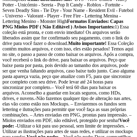
Potter - Unicórnio - Sereia - Pop It Candy - Roblox - Fortnite -
Seven Deadly Sins - Tie Dye - Your Name - Resident Evil - Futebol
- Universo - Valorant - Player - Free Fire - Lettering Menina -
Lettering Menino - Monster High
Formatos Enviados:
Capas
PNG
Miolos PDF ( Não Editável )
Avisos Importantes:
1) Essa
coleção está pronta, e com envio imediato! Os arquivos serão
liberados assim que for confirmado seu pagamento, com o link do
drive para você fazer o download.
Muito importante!
Essa Coleção
contém muitos arquivos, e com isso, eles estão pesados! Temos aqui
no site, o passo a passo de como baixar os arquivos. Após a compra,
você receberá o link do drive, para baixar os arquivos. Peço que
baixe pasta por pasta, pois devido ao tamanho dos arquivos, pode
ser que venha faltando arquivos, caso baixe tudo junto. Caso alguma
pasta apareça vazia, peço que atualize com F5, para que sincronize
por completo com seu drive. Pode levar até 24 horas para
sincronizar por completo.– Você terá 60 dias para baixar os
arquivos. Aconselho a guardar em locais seguros, como HDs,
drives, e nuvens.-Não fazemos qualquer tipo de alteração nas artes,
elas vão como estão nos Mockups. – Enviaremos os fundos sem
lettering e ilutrações para permitir que você faça as suas próprias
combinações. – Artes enviadas em PNG, prontas para impressão. –
Miolos enviados em PDF, não editável, protegido por senha!
Você
pode:
-Utilizar o kit para uso pessoal, sem limite de impressões. -
Utilizar as ilustrações para artes de suas redes, e utilizar os mockups
para vendas.
Você não pode:
– Você não pode: Doar, compartilhar,