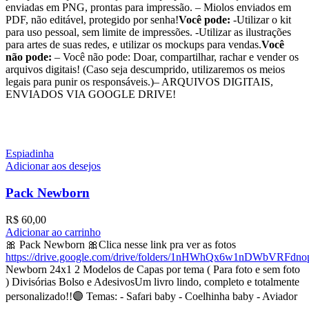
enviadas em PNG, prontas para impressão. – Miolos enviados em
PDF, não editável, protegido por senha!
Você pode:
-Utilizar o kit
para uso pessoal, sem limite de impressões. -Utilizar as ilustrações
para artes de suas redes, e utilizar os mockups para vendas.
Você
não pode:
– Você não pode: Doar, compartilhar, rachar e vender os
arquivos digitais! (Caso seja descumprido, utilizaremos os meios
legais para punir os responsáveis.)– ARQUIVOS DIGITAIS,
ENVIADOS VIA GOOGLE DRIVE!
Espiadinha
Adicionar aos desejos
Pack Newborn
R$
60,00
Adicionar ao carrinho
🎀 Pack Newborn 🎀Clica nesse link pra ver as fotos
https://drive.google.com/drive/folders/1nHWhQx6w1nDWbVRF
Newborn 24x1 2 Modelos de Capas por tema ( Para foto e sem foto
) Divisórias Bolso e AdesivosUm livro lindo, completo e totalmente
personalizado!!🟣 Temas: - Safari baby - Coelhinha baby - Aviador