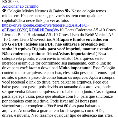
R$ 30,00.
Adicionar ao carrinho
💖 Coleção Miolos Neutros & Babys 💖- Nessa coleção temos
miolos em 10 cores neutras, pra vocês usarem com qualquer
capinha!Clica nesse link pra ver as fotos
https://drive.google.com/drive/folders/1RBsA5H-O-
qEBtpz1QV9QXDhRkR7noqVy
-10 Cores Caderneta A5 -10 Cores
Livro do Bebê Horizontal A5 -10 Cores Livro do Bebê Vertical A5
-10 Cores Livro Mesversários A5
Capas e fundos enviados em
PNG e PDF! Miolos em PDF, não editável e protegido por
senha! Arquivos Digitais, para você imprimi, montar e vender.
Não vendemos produtos físicos!
Avisos Importantes:
1) Essa
coleção está pronta, e com envio imediato! Os arquivos serão
liberados assim que for confirmado seu pagamento, com o link do
drive para você fazer o download.
Muito importante!
Essa Coleção
contém muitos arquivos, e com isso, eles estão pesados! Temos aqui
no site, o passo a passo de como baixar os arquivos. Após a compra,
você receberá o link do drive, para baixar os arquivos. Peço que
baixe pasta por pasta, pois devido ao tamanho dos arquivos, pode
ser que venha faltando arquivos, caso baixe tudo junto. Caso alguma
pasta apareça vazia, peço que atualize com F5, para que sincronize
por completo com seu drive. Pode levar até 24 horas para
sincronizar por completo.– Você terá 60 dias para baixar os
arquivos. Aconselho a guardar em locais seguros, como HDs,
drives, e nuvens.-Não fazemos qualquer tipo de alteração nas artes,