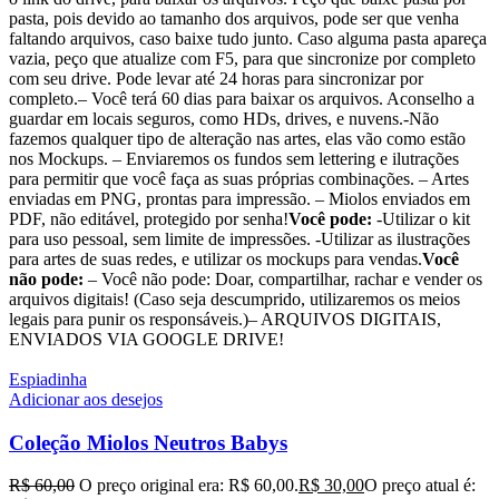
pasta, pois devido ao tamanho dos arquivos, pode ser que venha
faltando arquivos, caso baixe tudo junto. Caso alguma pasta apareça
vazia, peço que atualize com F5, para que sincronize por completo
com seu drive. Pode levar até 24 horas para sincronizar por
completo.– Você terá 60 dias para baixar os arquivos. Aconselho a
guardar em locais seguros, como HDs, drives, e nuvens.-Não
fazemos qualquer tipo de alteração nas artes, elas vão como estão
nos Mockups. – Enviaremos os fundos sem lettering e ilutrações
para permitir que você faça as suas próprias combinações. – Artes
enviadas em PNG, prontas para impressão. – Miolos enviados em
PDF, não editável, protegido por senha!
Você pode:
-Utilizar o kit
para uso pessoal, sem limite de impressões. -Utilizar as ilustrações
para artes de suas redes, e utilizar os mockups para vendas.
Você
não pode:
– Você não pode: Doar, compartilhar, rachar e vender os
arquivos digitais! (Caso seja descumprido, utilizaremos os meios
legais para punir os responsáveis.)– ARQUIVOS DIGITAIS,
ENVIADOS VIA GOOGLE DRIVE!
Espiadinha
Adicionar aos desejos
Coleção Miolos Neutros Babys
R$
60,00
O preço original era: R$ 60,00.
R$
30,00
O preço atual é: