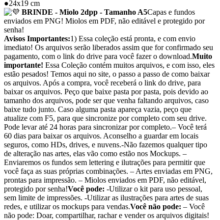
●24x19 cm
BRINDE - Miolo 2dpp - Tamanho A5
Capas e fundos
enviados em PNG! Miolos em PDF, não editável e protegido por
senha!
Avisos Importantes:
1) Essa coleção está pronta, e com envio
imediato! Os arquivos serão liberados assim que for confirmado seu
pagamento, com o link do drive para você fazer o download.
Muito
importante!
Essa Coleção contém muitos arquivos, e com isso, eles
estão pesados! Temos aqui no site, o passo a passo de como baixar
os arquivos. Após a compra, você receberá o link do drive, para
baixar os arquivos. Peço que baixe pasta por pasta, pois devido ao
tamanho dos arquivos, pode ser que venha faltando arquivos, caso
baixe tudo junto. Caso alguma pasta apareça vazia, peço que
atualize com F5, para que sincronize por completo com seu drive.
Pode levar até 24 horas para sincronizar por completo.– Você terá
60 dias para baixar os arquivos. Aconselho a guardar em locais
seguros, como HDs, drives, e nuvens.-Não fazemos qualquer tipo
de alteração nas artes, elas vão como estão nos Mockups. –
Enviaremos os fundos sem lettering e ilutrações para permitir que
você faça as suas próprias combinações. – Artes enviadas em PNG,
prontas para impressão. – Miolos enviados em PDF, não editável,
protegido por senha!
Você pode:
-Utilizar o kit para uso pessoal,
sem limite de impressões. -Utilizar as ilustrações para artes de suas
redes, e utilizar os mockups para vendas.
Você não pode:
– Você
não pode: Doar, compartilhar, rachar e vender os arquivos digitais!