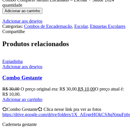
quantidade
Adicionar ao carrinho
Adicionar aos desejos
Categorias:
Combos de Encadernação
,
Escolar
,
Etiquetas Escolares
Compartilhe
Produtos relacionados
Espiadinha
Adicionar aos desejos
Combo Gestante
R$
30,00
O preço original era: R$ 30,00.
R$
10,00
O preço atual é:
R$ 10,00.
Adicionar ao carrinho
💞
Combo Gestante
💞 Clica nesse link pra ver as fotos
https://drive.google.com/drive/folders/1X_AErgeHOkCSJtqNmuFp
Caderneta gestante