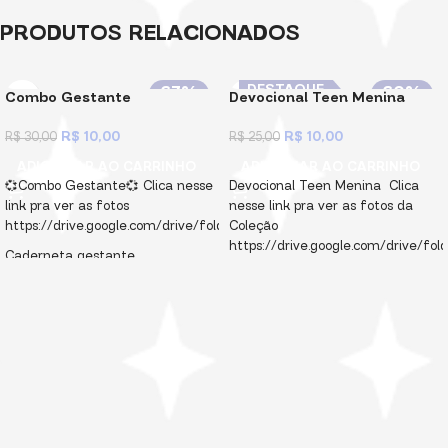
PRODUTOS RELACIONADOS
DESTAQUE
67%
60%
Combo Gestante
Devocional Teen Menina
R$
10,00
R$
10,00
R$
30,00
R$
25,00
ADICIONAR AO CARRINHO
ADICIONAR AO CARRINHO
💞
Combo Gestante
💞 Clica nesse
Devocional Teen Menina
Clica
link pra ver as fotos
nesse link pra ver as fotos da
https://drive.google.com/drive/folders/1X_AErgeHOkCSJtqNmuFpbsDJF
Coleção
https://drive.google.com/drive/
Caderneta gestante
Capas A5 10 Capas A6 10 Canecas
Planner gestante
04 Artes Balinhas 04 Artes Card
para Balinhas 04 Artes Card Bis 10
Desk planner
Chaveiros 04 Artes Embalagem
Álbum de fotos da gravidez
Kitkat 04 Artes Barra de
Chocolate 90gr 04 Marcadores
Nas cores azul e rosa
Capas e
de páginas33 Mascotinhas fofas!
fundos enviados em PNG e PDF!
💞Miolos: - Diário Devocional
Miolos em PDF, não editável e
Permanente A5 ( Versão Católica
protegido por senha! Arquivos
e versão protestante ) -