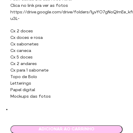
Clica no link pra ver as fotos
https://drive.google.com/drive/folders/1yvYO7gNoQImE
u3L-
Cx 2 doces
Cx doces e rosa
Cx sabonetes
Cx caneca
Cx 5 doces
Cx 2 andares
Cx para 1 sabonete
Topo de Bolo
Letterings
Papel digital
Mockups das fotos
ADICIONAR AO CARRINHO